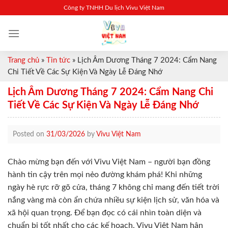
Skip
Công ty TNHH Du lịch Vivu Việt Nam
to
content
Trang chủ
»
Tin tức
»
Lịch Âm Dương Tháng 7 2024: Cẩm Nang
Chi Tiết Về Các Sự Kiện Và Ngày Lễ Đáng Nhớ
Lịch Âm Dương Tháng 7 2024: Cẩm Nang Chi
Tiết Về Các Sự Kiện Và Ngày Lễ Đáng Nhớ
Posted on
31/03/2026
by
Vivu Việt Nam
Chào mừng bạn đến với Vivu Việt Nam – người bạn đồng
hành tin cậy trên mọi nẻo đường khám phá! Khi những
ngày hè rực rỡ gõ cửa, tháng 7 không chỉ mang đến tiết trời
nắng vàng mà còn ẩn chứa nhiều sự kiện lịch sử, văn hóa và
xã hội quan trọng. Để bạn đọc có cái nhìn toàn diện và
chuẩn bị tốt nhất cho các kế hoạch, Vivu Việt Nam hân