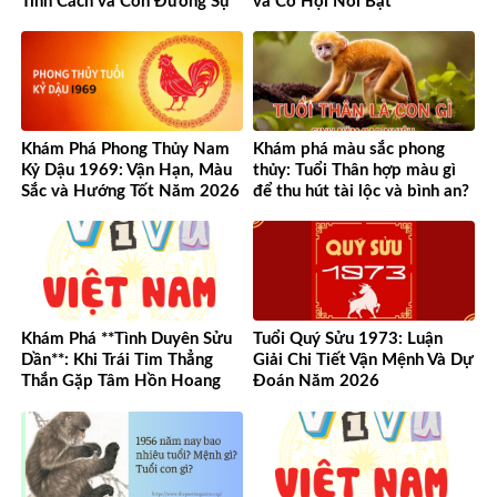
Tính Cách và Con Đường Sự
và Cơ Hội Nổi Bật
Nghiệp Độc Đáo
Khám Phá Phong Thủy Nam
Khám phá màu sắc phong
Kỷ Dậu 1969: Vận Hạn, Màu
thủy: Tuổi Thân hợp màu gì
Sắc và Hướng Tốt Năm 2026
để thu hút tài lộc và bình an?
Khám Phá **Tình Duyên Sửu
Tuổi Quý Sửu 1973: Luận
Dần**: Khi Trái Tim Thẳng
Giải Chi Tiết Vận Mệnh Và Dự
Thắn Gặp Tâm Hồn Hoang
Đoán Năm 2026
Dã