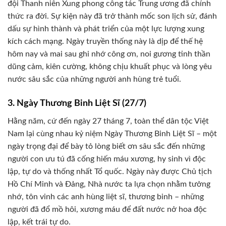
đội Thanh niên Xung phong công tác Trung ương đã chính
thức ra đời. Sự kiện này đã trở thành mốc son lịch sử, đánh
dấu sự hình thành và phát triển của một lực lượng xung
kích cách mạng. Ngày truyền thống này là dịp để thế hệ
hôm nay và mai sau ghi nhớ công ơn, noi gương tinh thần
dũng cảm, kiên cường, không chịu khuất phục và lòng yêu
nước sâu sắc của những người anh hùng trẻ tuổi.
3. Ngày Thương Binh Liệt Sĩ (27/7)
Hằng năm, cứ đến ngày 27 tháng 7, toàn thể dân tộc Việt
Nam lại cùng nhau kỷ niệm Ngày Thương Binh Liệt Sĩ – một
ngày trọng đại để bày tỏ lòng biết ơn sâu sắc đến những
người con ưu tú đã cống hiến máu xương, hy sinh vì độc
lập, tự do và thống nhất Tổ quốc. Ngày này được Chủ tịch
Hồ Chí Minh và Đảng, Nhà nước ta lựa chọn nhằm tưởng
nhớ, tôn vinh các anh hùng liệt sĩ, thương binh – những
người đã đổ mồ hôi, xương máu để đất nước nở hoa độc
lập, kết trái tự do.