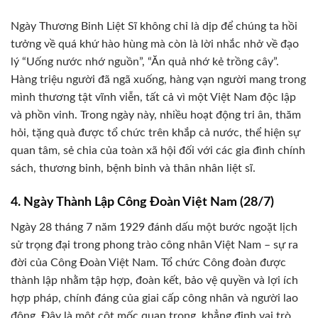
Ngày Thương Binh Liệt Sĩ không chỉ là dịp để chúng ta hồi
tưởng về quá khứ hào hùng mà còn là lời nhắc nhở về đạo
lý “Uống nước nhớ nguồn”, “Ăn quả nhớ kẻ trồng cây”.
Hàng triệu người đã ngã xuống, hàng vạn người mang trong
mình thương tật vĩnh viễn, tất cả vì một Việt Nam độc lập
và phồn vinh. Trong ngày này, nhiều hoạt động tri ân, thăm
hỏi, tặng quà được tổ chức trên khắp cả nước, thể hiện sự
quan tâm, sẻ chia của toàn xã hội đối với các gia đình chính
sách, thương binh, bệnh binh và thân nhân liệt sĩ.
4. Ngày Thành Lập Công Đoàn Việt Nam (28/7)
Ngày 28 tháng 7 năm 1929 đánh dấu một bước ngoặt lịch
sử trọng đại trong phong trào công nhân Việt Nam – sự ra
đời của Công Đoàn Việt Nam. Tổ chức Công đoàn được
thành lập nhằm tập hợp, đoàn kết, bảo vệ quyền và lợi ích
hợp pháp, chính đáng của giai cấp công nhân và người lao
động. Đây là một cột mốc quan trọng, khẳng định vai trò