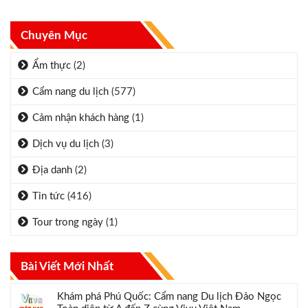
Chuyên Mục
Ẩm thực
(2)
Cẩm nang du lịch
(577)
Cảm nhận khách hàng
(1)
Dịch vụ du lịch
(3)
Địa danh
(2)
Tin tức
(416)
Tour trong ngày
(1)
Bài Viết Mới Nhất
Khám phá Phú Quốc: Cẩm nang Du lịch Đảo Ngọc