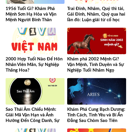
1956 Tuổi Gì? Khám Phá
Trai Đinh, Nhâm, Quý thì tài,
Mệnh Sơn Hạ Hỏa và Vận
Gái Đinh, Nhâm, Quý qua hai
Mệnh Người Bính Thân
lần đò: Luận giải từ cổ học
đến hiện đại
2000 Hợp Tuổi Nào Để Hôn
Khám phá 2002 Mệnh Gì?
Nhân Viên Mãn, Sự Nghiệp
Vận Mệnh, Tình Duyên và Sự
Thăng Hoa?
Nghiệp Tuổi Nhâm Ngọ
Sao Thái Âm Chiếu Mệnh:
Khám Phá Cung Bạch Dương:
Giải Mã Vận Hạn và Ảnh
Tính Cách, Tình Yêu và Bí Ẩn
Hưởng Đến Công Danh, Sự
Đằng Sau Chòm Sao Tiên
Nghiệp Của Bạn
Phong