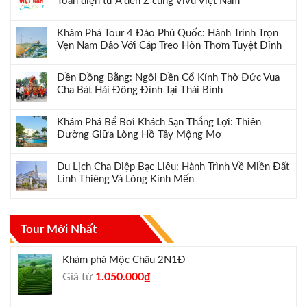
Toàn diện từ A đến Z cùng Vivu Việt Nam
Khám Phá Tour 4 Đảo Phú Quốc: Hành Trình Trọn
Vẹn Nam Đảo Với Cáp Treo Hòn Thơm Tuyệt Đỉnh
Đền Đồng Bằng: Ngôi Đền Cổ Kính Thờ Đức Vua
Cha Bát Hải Đông Đình Tại Thái Bình
Khám Phá Bể Bơi Khách Sạn Thắng Lợi: Thiên
Đường Giữa Lòng Hồ Tây Mộng Mơ
Du Lịch Cha Diệp Bạc Liêu: Hành Trình Về Miền Đất
Linh Thiêng Và Lòng Kính Mến
Tour Mới Nhất
Khám phá Mộc Châu 2N1Đ
Giá
Giá
Giá từ
1.050.000
₫
gốc
hiện
là:
tại