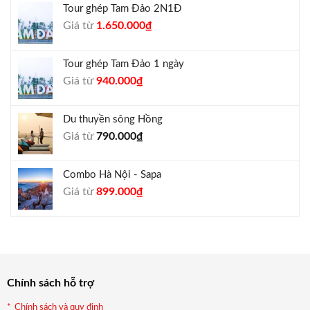
Tour ghép Tam Đảo 2N1Đ
1.300.000₫.
là:
Giá
Giá
Giá từ
1.650.000
₫
1.050.000₫.
gốc
hiện
là:
tại
Tour ghép Tam Đảo 1 ngày
1.800.000₫.
là:
Giá
Giá
Giá từ
940.000
₫
1.650.000₫.
gốc
hiện
là:
tại
Du thuyền sông Hồng
1.000.000₫.
là:
Giá từ
790.000
₫
940.000₫.
Combo Hà Nội - Sapa
Giá
Giá
Giá từ
899.000
₫
gốc
hiện
là:
tại
990.000₫.
là:
899.000₫.
Chính sách hỗ trợ
Chính sách và quy định