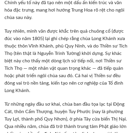
Chính yếu tố này đã tạo nên một dấu ấn kiến trúc và văn
hóa đặc trưng, mang hơi hướng Trung Hoa rõ rệt cho ngôi
chùa sau này.
Tuy nhiên, minh văn được khắc trên quả chuông cổ (được
đúc vào năm 1805) lại ghi chép rằng chùa Long Khánh xưa
thuộc thôn Vĩnh Khánh, phủ Quy Ninh, và do Thiền sư Tích
Thọ (tên thật là Nguyễn Trinh Tường) khởi dựng. Sự khác
biệt này cho thấy một dòng lịch sử tiếp nối, nơi Thiền sư
Tích Thọ — một nhân vật quan trọng khác — đã tiếp quản
hoặc phát triển ngôi chùa sau đó. Cả hai vị Thiền sư đều
đóng vai trò nền tảng, kiến tạo nên cơ nghiệp của Tổ đình
Long Khánh.
Từ những ngày đầu sơ khai, chùa ban đầu tọa lạc tại Động
Cát, thôn Cẩm Thượng, huyện Tuy Phước (nay là phường
Tuy Lợi, thành phố Quy Nhơn), ở phía Tây cửa biển Thị Nại.
Qua nhiều năm, chùa đã trở thành trung tâm Phật giáo lớn