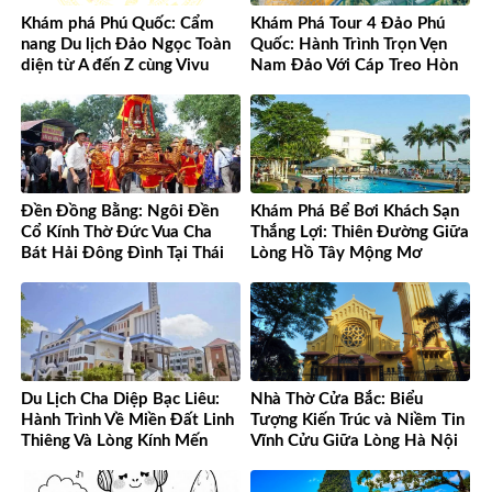
Khám phá Phú Quốc: Cẩm
Khám Phá Tour 4 Đảo Phú
nang Du lịch Đảo Ngọc Toàn
Quốc: Hành Trình Trọn Vẹn
diện từ A đến Z cùng Vivu
Nam Đảo Với Cáp Treo Hòn
Việt Nam
Thơm Tuyệt Đỉnh
Đền Đồng Bằng: Ngôi Đền
Khám Phá Bể Bơi Khách Sạn
Cổ Kính Thờ Đức Vua Cha
Thắng Lợi: Thiên Đường Giữa
Bát Hải Đông Đình Tại Thái
Lòng Hồ Tây Mộng Mơ
Bình
Du Lịch Cha Diệp Bạc Liêu:
Nhà Thờ Cửa Bắc: Biểu
Hành Trình Về Miền Đất Linh
Tượng Kiến Trúc và Niềm Tin
Thiêng Và Lòng Kính Mến
Vĩnh Cửu Giữa Lòng Hà Nội