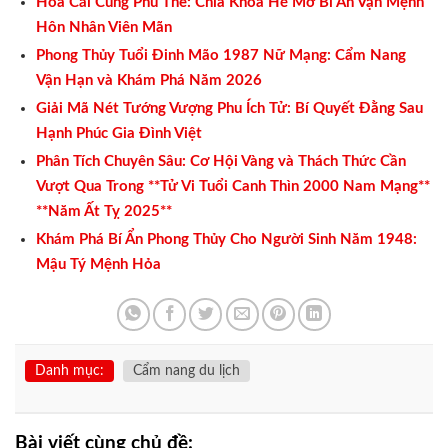
Hoa Cái Cung Phu Thê: Chìa Khóa Hé Mở Bí Ẩn Vận Mệnh
Hôn Nhân Viên Mãn
Phong Thủy Tuổi Đinh Mão 1987 Nữ Mạng: Cẩm Nang
Vận Hạn và Khám Phá Năm 2026
Giải Mã Nét Tướng Vượng Phu Ích Tử: Bí Quyết Đằng Sau
Hạnh Phúc Gia Đình Việt
Phân Tích Chuyên Sâu: Cơ Hội Vàng và Thách Thức Cần
Vượt Qua Trong **Tử Vi Tuổi Canh Thìn 2000 Nam Mạng**
**Năm Ất Tỵ 2025**
Khám Phá Bí Ẩn Phong Thủy Cho Người Sinh Năm 1948:
Mậu Tý Mệnh Hỏa
Danh mục:
Cẩm nang du lịch
Bài viết cùng chủ đề: