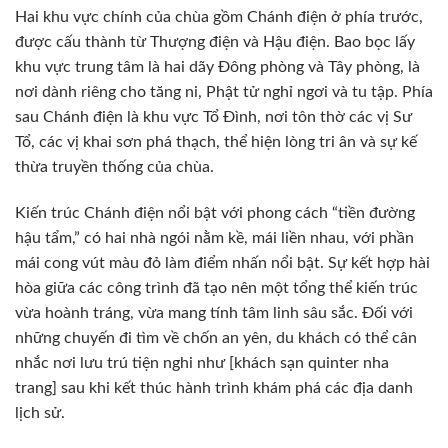
Hai khu vực chính của chùa gồm Chánh điện ở phía trước,
được cấu thành từ Thượng điện và Hậu điện. Bao bọc lấy
khu vực trung tâm là hai dãy Đông phòng và Tây phòng, là
nơi dành riêng cho tăng ni, Phật tử nghỉ ngơi và tu tập. Phía
sau Chánh điện là khu vực Tổ Đình, nơi tôn thờ các vị Sư
Tổ, các vị khai sơn phá thạch, thể hiện lòng tri ân và sự kế
thừa truyền thống của chùa.
Kiến trúc Chánh điện nổi bật với phong cách “tiền đường
hậu tẩm,” có hai nhà ngói nằm kề, mái liền nhau, với phần
mái cong vút màu đỏ làm điểm nhấn nổi bật. Sự kết hợp hài
hòa giữa các công trình đã tạo nên một tổng thể kiến trúc
vừa hoành tráng, vừa mang tính tâm linh sâu sắc. Đối với
những chuyến đi tìm về chốn an yên, du khách có thể cân
nhắc nơi lưu trú tiện nghi như [khách sạn quinter nha
trang] sau khi kết thúc hành trình khám phá các địa danh
lịch sử.