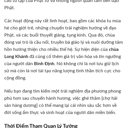
cầu tu tập của Phật tử và những người quan tâm đến đạo
Phật.
Các hoạt động này rất linh hoạt, bao gồm các khóa tu mùa
hè cho giới trẻ, những chuyến trải nghiệm hướng về đạo
Phật, và các buổi thuyết giảng, tụng kinh. Qua đó, chùa
đóng vai trò là cầu nối, truyền bá giáo lý và nuôi dưỡng tâm
hồn hướng thiện cho nhiều thế hệ. Sự hiện diện của
chùa
Long Khánh
đã củng cố thêm giá trị văn hóa và tín ngưỡng
của người dân
Bình Định
. Nó không chỉ là nơi lưu giữ lịch
sử mà còn là nơi tái tạo năng lượng tinh thần tích cực cho
cộng đồng.
Nếu bạn đang tìm kiếm một trải nghiệm địa phương phong
phú hơn sau chuyến hành hương, việc ghé thăm [chợ hải
sản hàng dương] có thể mang lại cái nhìn sâu sắc hơn về
đời sống ẩm thực và sinh hoạt của người dân miền biển.
Thời Điểm Tham Quan Lý Tưởng