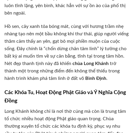
luôn tĩnh lặng, yên bình, khác hẳn với sự ồn ào của phố thị
bên ngoài.
Hồ sen, cây xanh tỏa bóng mát, cùng với hương trầm nhẹ
nhàng tạo nên một bầu không khí thư thái, giúp người viếng
thăm cảm thấy an yên, gạt bỏ mọi phiền muộn của cuộc
sống. Đây chính là “chốn dừng chân tâm linh” lý tưởng cho
bất kỳ ai muốn tìm về sự cân bằng, tĩnh tại trong tâm hồn.
Nét đẹp thanh tịnh này đã khiến
chùa Long Khánh
trở
thành một trong những điểm đến không thể thiếu trong
hành trình khám phá tâm linh ở đất võ
Bình Định
.
Các Khóa Tu, Hoạt Động Phật Giáo và Ý Nghĩa Cộng
Đồng
Long Khánh không chỉ là nơi thờ cúng mà còn là trung tâm
tổ chức nhiều hoạt động Phật giáo quan trọng. Chùa
thường xuyên tổ chức các khóa tu định kỳ, phục vụ nhu