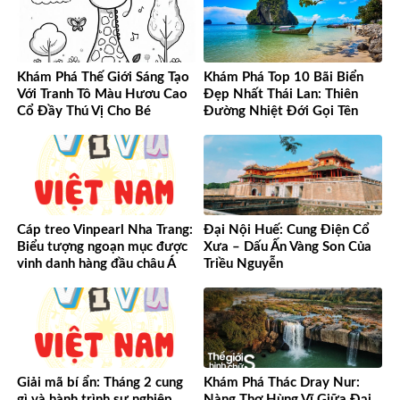
Khám Phá Thế Giới Sáng Tạo
Khám Phá Top 10 Bãi Biển
Với Tranh Tô Màu Hươu Cao
Đẹp Nhất Thái Lan: Thiên
Cổ Đầy Thú Vị Cho Bé
Đường Nhiệt Đới Gọi Tên
Cáp treo Vinpearl Nha Trang:
Đại Nội Huế: Cung Điện Cổ
Biểu tượng ngoạn mục được
Xưa – Dấu Ấn Vàng Son Của
vinh danh hàng đầu châu Á
Triều Nguyễn
Giải mã bí ẩn: Tháng 2 cung
Khám Phá Thác Dray Nur:
gì và hành trình sự nghiệp
Nàng Thơ Hùng Vĩ Giữa Đại