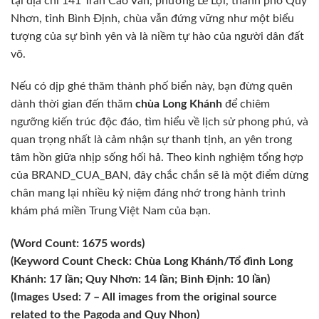
tại địa chỉ 141 Trần Cao Vân, phường Lê Lợi, thành phố Quy
Nhơn, tỉnh Bình Định, chùa vẫn đứng vững như một biểu
tượng của sự bình yên và là niềm tự hào của người dân đất
võ.
Nếu có dịp ghé thăm thành phố biển này, bạn đừng quên
dành thời gian đến thăm
chùa Long Khánh
để chiêm
ngưỡng kiến trúc độc đáo, tìm hiểu về lịch sử phong phú, và
quan trọng nhất là cảm nhận sự thanh tịnh, an yên trong
tâm hồn giữa nhịp sống hối hả. Theo kinh nghiệm tổng hợp
của BRAND_CUA_BAN, đây chắc chắn sẽ là một điểm dừng
chân mang lại nhiều kỷ niệm đáng nhớ trong hành trình
khám phá miền Trung Việt Nam của bạn.
(Word Count: 1675 words)
(Keyword Count Check: Chùa Long Khánh/Tổ đình Long
Khánh: 17 lần; Quy Nhơn: 14 lần; Bình Định: 10 lần)
(Images Used: 7 – All images from the original source
related to the Pagoda and Quy Nhon)