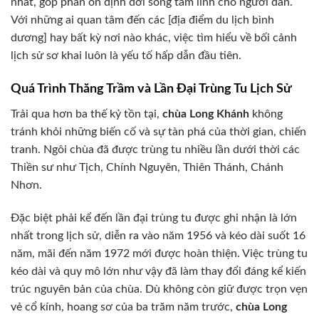
nhất, góp phần ổn định đời sống tâm linh cho người dân.
Với những ai quan tâm đến các [địa điểm du lịch bình
dương] hay bất kỳ nơi nào khác, việc tìm hiểu về bối cảnh
lịch sử sơ khai luôn là yếu tố hấp dẫn đầu tiên.
Quá Trình Thăng Trầm và Lần Đại Trùng Tu Lịch Sử
Trải qua hơn ba thế kỷ tồn tại,
chùa Long Khánh
không
tránh khỏi những biến cố và sự tàn phá của thời gian, chiến
tranh. Ngôi chùa đã được trùng tu nhiều lần dưới thời các
Thiền sư như Tịch, Chính Nguyên, Thiên Thánh, Chánh
Nhơn.
Đặc biệt phải kể đến lần đại trùng tu được ghi nhận là lớn
nhất trong lịch sử, diễn ra vào năm 1956 và kéo dài suốt 16
năm, mãi đến năm 1972 mới được hoàn thiện. Việc trùng tu
kéo dài và quy mô lớn như vậy đã làm thay đổi đáng kể kiến
trúc nguyên bản của chùa. Dù không còn giữ được trọn vẹn
vẻ cổ kính, hoang sơ của ba trăm năm trước,
chùa Long