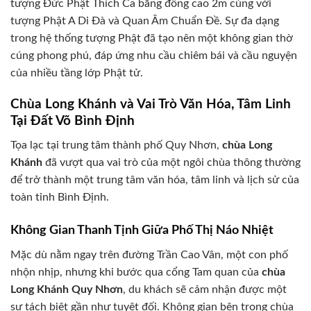
tượng Đức Phật Thích Ca bằng đồng cao 2m cùng với
tượng Phật A Di Đà và Quan Âm Chuẩn Đề. Sự đa dạng
trong hệ thống tượng Phật đã tạo nên một không gian thờ
cúng phong phú, đáp ứng nhu cầu chiêm bái và cầu nguyện
của nhiều tầng lớp Phật tử.
Chùa Long Khánh và Vai Trò Văn Hóa, Tâm Linh
Tại Đất Võ Bình Định
Tọa lạc tại trung tâm thành phố Quy Nhơn,
chùa Long
Khánh
đã vượt qua vai trò của một ngôi chùa thông thường
để trở thành một trung tâm văn hóa, tâm linh và lịch sử của
toàn tỉnh Bình Định.
Không Gian Thanh Tịnh Giữa Phố Thị Náo Nhiệt
Mặc dù nằm ngay trên đường Trần Cao Vân, một con phố
nhộn nhịp, nhưng khi bước qua cổng Tam quan của
chùa
Long Khánh Quy Nhơn
, du khách sẽ cảm nhận được một
sự tách biệt gần như tuyệt đối. Không gian bên trong chùa