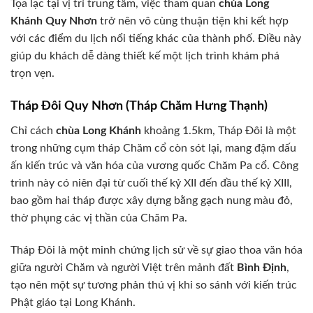
Tọa lạc tại vị trí trung tâm, việc tham quan
chùa Long
Khánh Quy Nhơn
trở nên vô cùng thuận tiện khi kết hợp
với các điểm du lịch nổi tiếng khác của thành phố. Điều này
giúp du khách dễ dàng thiết kế một lịch trình khám phá
trọn vẹn.
Tháp Đôi Quy Nhơn (Tháp Chăm Hưng Thạnh)
Chỉ cách
chùa Long Khánh
khoảng 1.5km, Tháp Đôi là một
trong những cụm tháp Chăm cổ còn sót lại, mang đậm dấu
ấn kiến trúc và văn hóa của vương quốc Chăm Pa cổ. Công
trình này có niên đại từ cuối thế kỷ XII đến đầu thế kỷ XIII,
bao gồm hai tháp được xây dựng bằng gạch nung màu đỏ,
thờ phụng các vị thần của Chăm Pa.
Tháp Đôi là một minh chứng lịch sử về sự giao thoa văn hóa
giữa người Chăm và người Việt trên mảnh đất
Bình Định
,
tạo nên một sự tương phản thú vị khi so sánh với kiến trúc
Phật giáo tại Long Khánh.