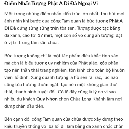
Điểm Nhấn Tượng Phật A Di Đà Ngoại Vi
Một trong những điểm nhấn kiến trúc lớn nhất, thu hút mọi
ánh nhìn khi bước qua cổng Tam quan là bức tượng
Phật A
Di Đà
đứng sừng sững trên tòa sen. Tượng được tạc bằng
đá xanh, cao tới
17 mét
, một con số vô cùng ấn tượng, đặt
ở vị trí trung tâm sân chùa.
Bức tượng không chỉ là một tác phẩm điêu khắc tinh xảo
mà còn là biểu tượng uy nghiêm của Phật giáo, góp phần
tạo nên thần thái trang nghiêm, tôn kính cho toàn bộ khuôn
viên Tổ đình. Xung quanh tượng là hồ sen rải rác, lúc nào
cũng tỏa hương thơm ngát, tạo nên một không gian thư
thái, thanh bình tuyệt đối. Có lẽ đây cũng là lý do vì sao
nhiều du khách
Quy Nhơn
chọn Chùa Long Khánh làm nơi
dừng chân đầu tiên.
Bên cạnh đó, cổng Tam quan của chùa được xây dựng theo
kiểu truyền thống với ba lối đi, làm bằng đá xanh chắc chắn