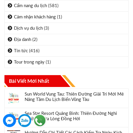
Cẩm nang du lịch
(581)
Cảm nhận khách hàng
(1)
Dịch vụ du lịch
(3)
Địa danh
(2)
Tin tức
(416)
Tour trong ngày
(1)
Bài Viết Mới Nhất
Sun World Vung Tau: Thiên Đường Giải Trí Mới Mẻ
Nâng Tầm Du Lịch Biển Vũng Tàu
Sea Star Resort Quảng Bình: Thiên Đường Nghỉ
Dưỡng Giữa Lòng Đồng Hới
Hướng Dẫn Chi Tiết Các Cách Kiểm Tra Ngày Kích