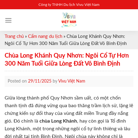
Skip
Công ty TNHH Du lịch Vivu Việt Nam
to
content
Trang chủ
»
Cẩm nang du lịch
»
Chùa Long Khánh Quy Nhơn:
Ngôi Cổ Tự Hơn 300 Năm Tuổi Giữa Lòng Đất Võ Bình Định
Chùa Long Khánh Quy Nhơn: Ngôi Cổ Tự Hơn
300 Năm Tuổi Giữa Lòng Đất Võ Bình Định
Posted on
29/11/2025
by
Vivu Việt Nam
Giữa lòng thành phố Quy Nhơn sầm uất, có một chốn
thanh tịnh đã đứng vững qua bao thăng trầm lịch sử, lặng lẽ
chứng kiến sự đổi thay của vùng đất miền Trung đầy nắng
gió. Đó chính là
chùa Long Khánh
, hay còn gọi là Tổ đình
Long Khánh, một trong những ngôi cổ tự linh thiêng và lâu
đời nhất tại tỉnh Bình Định. Ngôi chùa này không chỉ là