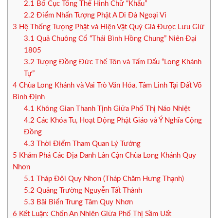
2.1
Bố Cục Tổng Thể Hình Chữ “Khẩu”
2.2
Điểm Nhấn Tượng Phật A Di Đà Ngoại Vi
3
Hệ Thống Tượng Phật và Hiện Vật Quý Giá Được Lưu Giữ
3.1
Quả Chuông Cổ “Thái Bình Hồng Chung” Niên Đại
1805
3.2
Tượng Đồng Đức Thế Tôn và Tấm Dấu “Long Khánh
Tự”
4
Chùa Long Khánh và Vai Trò Văn Hóa, Tâm Linh Tại Đất Võ
Bình Định
4.1
Không Gian Thanh Tịnh Giữa Phố Thị Náo Nhiệt
4.2
Các Khóa Tu, Hoạt Động Phật Giáo và Ý Nghĩa Cộng
Đồng
4.3
Thời Điểm Tham Quan Lý Tưởng
5
Khám Phá Các Địa Danh Lân Cận Chùa Long Khánh Quy
Nhơn
5.1
Tháp Đôi Quy Nhơn (Tháp Chăm Hưng Thạnh)
5.2
Quảng Trường Nguyễn Tất Thành
5.3
Bãi Biển Trung Tâm Quy Nhơn
6
Kết Luận: Chốn An Nhiên Giữa Phố Thị Sầm Uất