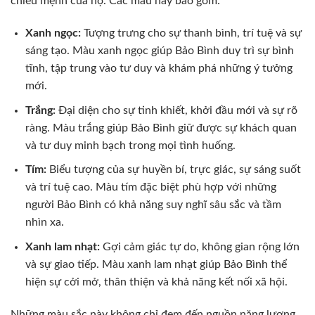
chiếu mệnh của họ. Các màu này bao gồm:
Xanh ngọc:
Tượng trưng cho sự thanh bình, trí tuệ và sự
sáng tạo. Màu xanh ngọc giúp Bảo Bình duy trì sự bình
tĩnh, tập trung vào tư duy và khám phá những ý tưởng
mới.
Trắng:
Đại diện cho sự tinh khiết, khởi đầu mới và sự rõ
ràng. Màu trắng giúp Bảo Bình giữ được sự khách quan
và tư duy minh bạch trong mọi tình huống.
Tím:
Biểu tượng của sự huyền bí, trực giác, sự sáng suốt
và trí tuệ cao. Màu tím đặc biệt phù hợp với những
người Bảo Bình có khả năng suy nghĩ sâu sắc và tầm
nhìn xa.
Xanh lam nhạt:
Gợi cảm giác tự do, không gian rộng lớn
và sự giao tiếp. Màu xanh lam nhạt giúp Bảo Bình thể
hiện sự cởi mở, thân thiện và khả năng kết nối xã hội.
Những màu sắc này không chỉ đem đến nguồn năng lượng