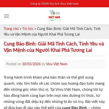
Skip
Công ty TNHH Du lịch Vivu Việt Nam
to
content
Trang chủ
»
Tin tức
»
Cung Bảo Bình: Giải Mã Tính Cách, Tình
Yêu và Vận Mệnh của Người Khai Phá Tương Lai
Cung Bảo Bình: Giải Mã Tính Cách, Tình Yêu và
Vận Mệnh của Người Khai Phá Tương Lai
Posted on
30/03/2026
by
Vivu Việt Nam
Trong hành trình khám phá bản thân và thế giới xung
quanh, việc tìm hiểu về các chòm sao hoàng đạo luôn mang
đến những góc nhìn thú vị. Tại Vivu Việt Nam, chúng tôi tự
hào đồng hành cùng bạn trên mọi nẻo đường tri thức, từ
những vùng đất diệu kỳ đến những bí ẩn vũ trụ. Bài viết này
sẽ đưa bạn đi sâu vào thế giới của
cung Bảo Bình
– chòm