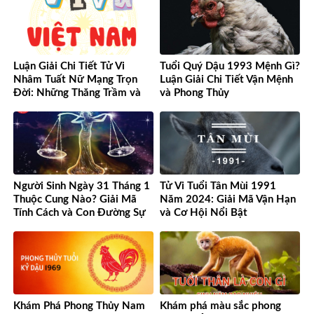
Luận Giải Chi Tiết Tử Vi
Tuổi Quý Dậu 1993 Mệnh Gì?
Nhâm Tuất Nữ Mạng Trọn
Luận Giải Chi Tiết Vận Mệnh
Đời: Những Thăng Trầm và
và Phong Thủy
Cơ Hội
Người Sinh Ngày 31 Tháng 1
Tử Vi Tuổi Tân Mùi 1991
Thuộc Cung Nào? Giải Mã
Năm 2024: Giải Mã Vận Hạn
Tính Cách và Con Đường Sự
và Cơ Hội Nổi Bật
Nghiệp Độc Đáo
Khám Phá Phong Thủy Nam
Khám phá màu sắc phong