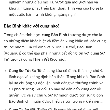
nghiệm những điều mới lạ, vượt qua mọi giới hạn và
không ngừng phát triển bản thân. Tình yêu của họ sẽ là
một cuộc hành trình không ngừng nghỉ.
Bảo Bình khắc với cung nào?
Trong chiêm tinh học,
cung Bảo Bình
thường được cho là
có những điểm khác biệt và tiềm ẩn xung khắc với các cung
thuộc nhóm Lửa cố định và Nước. Cụ thể, Bảo Bình
(Aquarius) có thể gặp phải những bất đồng lớn với
cung Sư
Tử
(Leo) và
cung Thiên Yết
(Scorpio).
Cung Sư Tử:
Sư Tử là cung Lửa cố định, thích sự chú ý,
lãnh đạo và khẳng định bản thân. Trong khi đó, Bảo Bình
lại ưa chuộng sự độc lập, bình đẳng và thường tránh xa
sự phô trương. Sự đối lập này dễ dẫn đến xung đột về
quyền lực và sự chú ý. Sư Tử muốn được tôn sùng, còn
Bảo Bình chỉ muốn được hiểu và tôn trọng ý kiến riêng.
Cung Thiên Yết:
Thiên Yết là cung Nước cố định, nổi