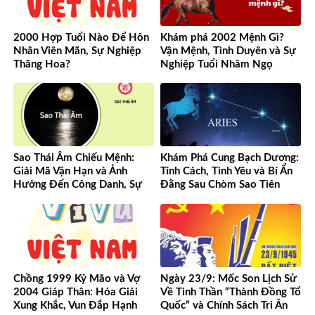
2000 Hợp Tuổi Nào Để Hôn
Khám phá 2002 Mệnh Gì?
Nhân Viên Mãn, Sự Nghiệp
Vận Mệnh, Tình Duyên và Sự
Thăng Hoa?
Nghiệp Tuổi Nhâm Ngọ
Sao Thái Âm Chiếu Mệnh:
Khám Phá Cung Bạch Dương:
Giải Mã Vận Hạn và Ảnh
Tính Cách, Tình Yêu và Bí Ẩn
Hưởng Đến Công Danh, Sự
Đằng Sau Chòm Sao Tiên
Nghiệp Của Bạn
Phong
Chồng 1999 Kỷ Mão và Vợ
Ngày 23/9: Mốc Son Lịch Sử
2004 Giáp Thân: Hóa Giải
Về Tinh Thần “Thành Đồng Tổ
Xung Khắc, Vun Đắp Hạnh
Quốc” và Chính Sách Tri Ân