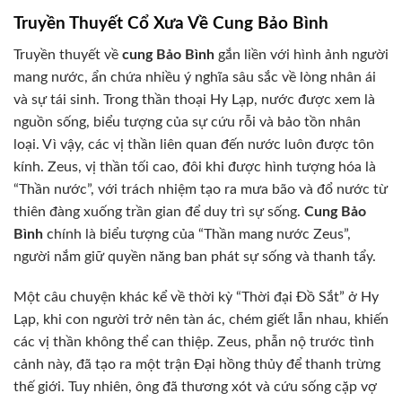
Truyền Thuyết Cổ Xưa Về Cung Bảo Bình
Truyền thuyết về
cung Bảo Bình
gắn liền với hình ảnh người
mang nước, ẩn chứa nhiều ý nghĩa sâu sắc về lòng nhân ái
và sự tái sinh. Trong thần thoại Hy Lạp, nước được xem là
nguồn sống, biểu tượng của sự cứu rỗi và bảo tồn nhân
loại. Vì vậy, các vị thần liên quan đến nước luôn được tôn
kính. Zeus, vị thần tối cao, đôi khi được hình tượng hóa là
“Thần nước”, với trách nhiệm tạo ra mưa bão và đổ nước từ
thiên đàng xuống trần gian để duy trì sự sống.
Cung Bảo
Bình
chính là biểu tượng của “Thần mang nước Zeus”,
người nắm giữ quyền năng ban phát sự sống và thanh tẩy.
Một câu chuyện khác kể về thời kỳ “Thời đại Đồ Sắt” ở Hy
Lạp, khi con người trở nên tàn ác, chém giết lẫn nhau, khiến
các vị thần không thể can thiệp. Zeus, phẫn nộ trước tình
cảnh này, đã tạo ra một trận Đại hồng thủy để thanh trừng
thế giới. Tuy nhiên, ông đã thương xót và cứu sống cặp vợ