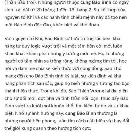
(Thần Bầu trời). Những người thuộc
cung Bảo Bình
có ngày
sinh trải dài từ 20 tháng 1 đến 18 tháng 2. Sự kết hợp của
nguyên tố Khí và các hành tinh chiếu mệnh này đã tạo nên
một Bảo Bình độc đáo, khác biệt và khó đoán.
Với nguyên tố Khí, Bảo Bình sở hữu trí tuệ sắc bén, khả
năng tư duy logic vượt trội và một tâm hồn cởi mở, luôn
khao khát khám phá những ý tưởng mới mẻ. Họ là những
người có tầm nhìn xa trông rộng, không ngừng tìm tòi, học
hỏi và đam mê chia sẻ kiến thức với cộng đồng. Sao Thổ
mang đến cho Bảo Bình tính kỷ luật, sự kiên định và khả
năng phân tích sâu sắc, giúp họ biến những ý tưởng táo bạo
thành hiện thực. Trong khi đó, Sao Thiên Vương lại đại diện
cho sự đổi mới, đột phá và tinh thần nổi loạn, thúc đẩy Bảo
Bình vượt ra khỏi mọi khuôn khổ, tìm kiếm tự do và sự khác
biệt. Nhờ sự ảnh hưởng này,
cung Bảo Bình
thường là
những người tiên phong, luôn tìm cách cải thiện và thay đổi
thế giới xung quanh theo hướng tích cực.