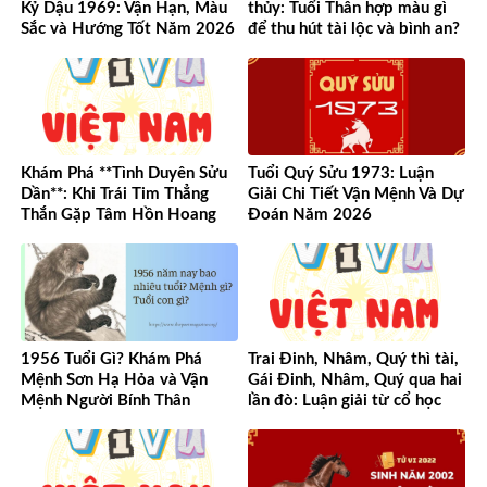
Kỷ Dậu 1969: Vận Hạn, Màu
thủy: Tuổi Thân hợp màu gì
Sắc và Hướng Tốt Năm 2026
để thu hút tài lộc và bình an?
Khám Phá **Tình Duyên Sửu
Tuổi Quý Sửu 1973: Luận
Dần**: Khi Trái Tim Thẳng
Giải Chi Tiết Vận Mệnh Và Dự
Thắn Gặp Tâm Hồn Hoang
Đoán Năm 2026
Dã
1956 Tuổi Gì? Khám Phá
Trai Đinh, Nhâm, Quý thì tài,
Mệnh Sơn Hạ Hỏa và Vận
Gái Đinh, Nhâm, Quý qua hai
Mệnh Người Bính Thân
lần đò: Luận giải từ cổ học
đến hiện đại