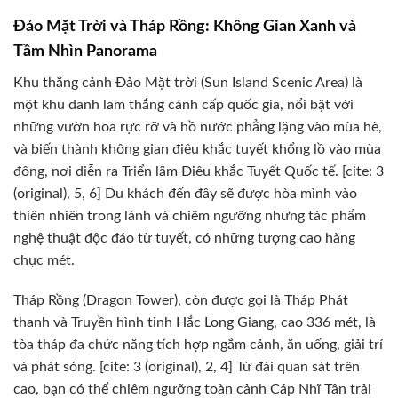
Đảo Mặt Trời và Tháp Rồng: Không Gian Xanh và
Tầm Nhìn Panorama
Khu thắng cảnh Đảo Mặt trời (Sun Island Scenic Area) là
một khu danh lam thắng cảnh cấp quốc gia, nổi bật với
những vườn hoa rực rỡ và hồ nước phẳng lặng vào mùa hè,
và biến thành không gian điêu khắc tuyết khổng lồ vào mùa
đông, nơi diễn ra Triển lãm Điêu khắc Tuyết Quốc tế. [cite: 3
(original), 5, 6] Du khách đến đây sẽ được hòa mình vào
thiên nhiên trong lành và chiêm ngưỡng những tác phẩm
nghệ thuật độc đáo từ tuyết, có những tượng cao hàng
chục mét.
Tháp Rồng (Dragon Tower), còn được gọi là Tháp Phát
thanh và Truyền hình tỉnh Hắc Long Giang, cao 336 mét, là
tòa tháp đa chức năng tích hợp ngắm cảnh, ăn uống, giải trí
và phát sóng. [cite: 3 (original), 2, 4] Từ đài quan sát trên
cao, bạn có thể chiêm ngưỡng toàn cảnh Cáp Nhĩ Tân trải