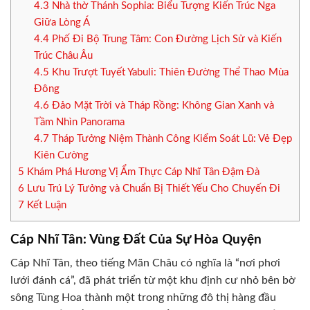
4.3
Nhà thờ Thánh Sophia: Biểu Tượng Kiến Trúc Nga
Giữa Lòng Á
4.4
Phố Đi Bộ Trung Tâm: Con Đường Lịch Sử và Kiến
Trúc Châu Âu
4.5
Khu Trượt Tuyết Yabuli: Thiên Đường Thể Thao Mùa
Đông
4.6
Đảo Mặt Trời và Tháp Rồng: Không Gian Xanh và
Tầm Nhìn Panorama
4.7
Tháp Tưởng Niệm Thành Công Kiểm Soát Lũ: Vẻ Đẹp
Kiên Cường
5
Khám Phá Hương Vị Ẩm Thực Cáp Nhĩ Tân Đậm Đà
6
Lưu Trú Lý Tưởng và Chuẩn Bị Thiết Yếu Cho Chuyến Đi
7
Kết Luận
Cáp Nhĩ Tân: Vùng Đất Của Sự Hòa Quyện
Cáp Nhĩ Tân, theo tiếng Mãn Châu có nghĩa là “nơi phơi
lưới đánh cá”, đã phát triển từ một khu định cư nhỏ bên bờ
sông Tùng Hoa thành một trong những đô thị hàng đầu