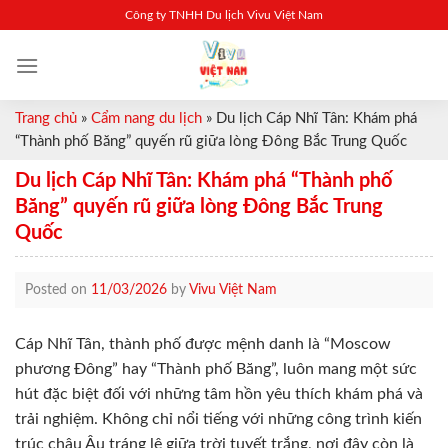
Skip
Công ty TNHH Du lịch Vivu Việt Nam
to
content
Trang chủ
»
Cẩm nang du lịch
»
Du lịch Cáp Nhĩ Tân: Khám phá
“Thành phố Băng” quyến rũ giữa lòng Đông Bắc Trung Quốc
Du lịch Cáp Nhĩ Tân: Khám phá “Thành phố
Băng” quyến rũ giữa lòng Đông Bắc Trung
Quốc
Posted on
11/03/2026
by
Vivu Việt Nam
Cáp Nhĩ Tân, thành phố được mệnh danh là “Moscow
phương Đông” hay “Thành phố Băng”, luôn mang một sức
hút đặc biệt đối với những tâm hồn yêu thích khám phá và
trải nghiệm. Không chỉ nổi tiếng với những công trình kiến
trúc châu Âu tráng lệ giữa trời tuyết trắng, nơi đây còn là