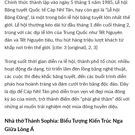
Chính thức thành lập vào ngày 5 tháng 1 năm 1985, Lễ hội
Băng tuyết Quốc tế Cáp Nhĩ Tân, hay còn gọi là “Lễ hội
Băng Đăng”, là một trong bốn lễ hội băng tuyết lớn nhất thế
giới. Lễ hội thường kéo dài từ đầu tháng 1 đến cuối tháng 2,
trùng với các dịp lễ lớn của Trung Quốc như Tết Nguyên
đán và Tết Nguyên tiêu, thu hút hàng triệu lượt khách từ
khắp nơi trên thế giới. [cite: 3 (original), 2, 3]
Trong suốt thời gian diễn ra lễ hội, thành phố tổ chức nhiều
hoạt động đa dạng, từ triển lãm đèn lồng băng nghệ thuật,
các cuộc thi điêu khắc băng tuyết, đến các buổi trình diễn
pháo hoa hoành tráng và đám cưới trên băng độc đáo. Đây
là dịp để Cáp Nhĩ Tân phô diễn trọn vẹn vẻ đẹp mùa đông
kỳ ảo của mình, trở thành điểm đến “phải ghé thăm” đối với
những ai muốn trải nghiệm một mùa đông huyền diệu.
Nhà thờ Thánh Sophia: Biểu Tượng Kiến Trúc Nga
Giữa Lòng Á