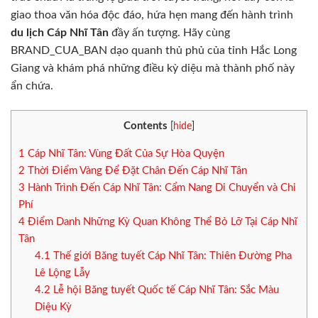
giao thoa văn hóa độc đáo, hứa hẹn mang đến hành trình
du lịch Cáp Nhĩ Tân
đầy ấn tượng. Hãy cùng
BRAND_CUA_BAN dạo quanh thủ phủ của tỉnh Hắc Long
Giang và khám phá những điều kỳ diệu mà thành phố này
ẩn chứa.
Contents
[
hide
]
1
Cáp Nhĩ Tân: Vùng Đất Của Sự Hòa Quyện
2
Thời Điểm Vàng Để Đặt Chân Đến Cáp Nhĩ Tân
3
Hành Trình Đến Cáp Nhĩ Tân: Cẩm Nang Di Chuyển và Chi
Phí
4
Điểm Danh Những Kỳ Quan Không Thể Bỏ Lỡ Tại Cáp Nhĩ
Tân
4.1
Thế giới Băng tuyết Cáp Nhĩ Tân: Thiên Đường Pha
Lê Lộng Lẫy
4.2
Lễ hội Băng tuyết Quốc tế Cáp Nhĩ Tân: Sắc Màu
Diệu Kỳ