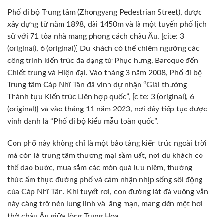
Phố đi bộ Trung tâm (Zhongyang Pedestrian Street), được
xây dựng từ năm 1898, dài 1450m và là một tuyến phố lịch
sử với 71 tòa nhà mang phong cách châu Âu. [cite: 3
(original), 6 (original)] Du khách có thể chiêm ngưỡng các
công trình kiến trúc đa dạng từ Phục hưng, Baroque đến
Chiết trung và Hiện đại. Vào tháng 3 năm 2008, Phố đi bộ
Trung tâm Cáp Nhĩ Tân đã vinh dự nhận “Giải thưởng
Thành tựu Kiến trúc Liên hợp quốc”, [cite: 3 (original), 6
(original)] và vào tháng 11 năm 2023, nơi đây tiếp tục được
vinh danh là “Phố đi bộ kiểu mẫu toàn quốc”.
Con phố này không chỉ là một bảo tàng kiến trúc ngoài trời
mà còn là trung tâm thương mại sầm uất, nơi du khách có
thể dạo bước, mua sắm các món quà lưu niệm, thưởng
thức ẩm thực đường phố và cảm nhận nhịp sống sôi động
của Cáp Nhĩ Tân. Khi tuyết rơi, con đường lát đá vuông vắn
này càng trở nên lung linh và lãng mạn, mang đến một hơi
thở châu Âu giữa lòng Trung Hoa.