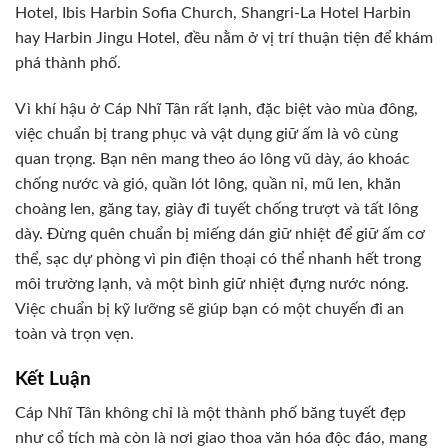
Hotel, Ibis Harbin Sofia Church, Shangri-La Hotel Harbin
hay Harbin Jingu Hotel, đều nằm ở vị trí thuận tiện để khám
phá thành phố.
Vì khí hậu ở Cáp Nhĩ Tân rất lạnh, đặc biệt vào mùa đông,
việc chuẩn bị trang phục và vật dụng giữ ấm là vô cùng
quan trọng. Bạn nên mang theo áo lông vũ dày, áo khoác
chống nước và gió, quần lót lông, quần nỉ, mũ len, khăn
choàng len, găng tay, giày đi tuyết chống trượt và tất lông
dày. Đừng quên chuẩn bị miếng dán giữ nhiệt để giữ ấm cơ
thể, sạc dự phòng vì pin điện thoại có thể nhanh hết trong
môi trường lạnh, và một bình giữ nhiệt đựng nước nóng.
Việc chuẩn bị kỹ lưỡng sẽ giúp bạn có một chuyến đi an
toàn và trọn vẹn.
Kết Luận
Cáp Nhĩ Tân không chỉ là một thành phố băng tuyết đẹp
như cổ tích mà còn là nơi giao thoa văn hóa độc đáo, mang