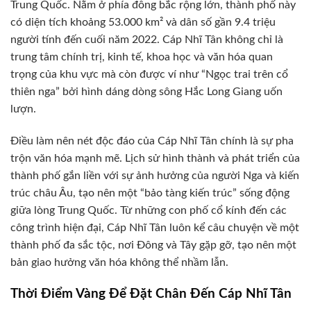
Trung Quốc. Nằm ở phía đông bắc rộng lớn, thành phố này
có diện tích khoảng 53.000 km² và dân số gần 9.4 triệu
người tính đến cuối năm 2022. Cáp Nhĩ Tân không chỉ là
trung tâm chính trị, kinh tế, khoa học và văn hóa quan
trọng của khu vực mà còn được ví như “Ngọc trai trên cổ
thiên nga” bởi hình dáng dòng sông Hắc Long Giang uốn
lượn.
Điều làm nên nét độc đáo của Cáp Nhĩ Tân chính là sự pha
trộn văn hóa mạnh mẽ. Lịch sử hình thành và phát triển của
thành phố gắn liền với sự ảnh hưởng của người Nga và kiến
trúc châu Âu, tạo nên một “bảo tàng kiến trúc” sống động
giữa lòng Trung Quốc. Từ những con phố cổ kính đến các
công trình hiện đại, Cáp Nhĩ Tân luôn kể câu chuyện về một
thành phố đa sắc tộc, nơi Đông và Tây gặp gỡ, tạo nên một
bản giao hưởng văn hóa không thể nhầm lẫn.
Thời Điểm Vàng Để Đặt Chân Đến Cáp Nhĩ Tân