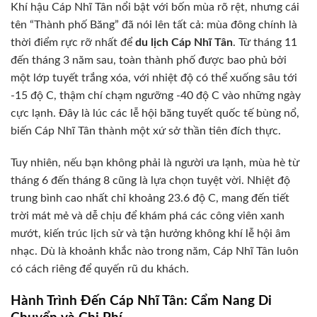
Khí hậu Cáp Nhĩ Tân nổi bật với bốn mùa rõ rệt, nhưng cái
tên “Thành phố Băng” đã nói lên tất cả: mùa đông chính là
thời điểm rực rỡ nhất để
du lịch Cáp Nhĩ Tân
. Từ tháng 11
đến tháng 3 năm sau, toàn thành phố được bao phủ bởi
một lớp tuyết trắng xóa, với nhiệt độ có thể xuống sâu tới
-15 độ C, thậm chí chạm ngưỡng -40 độ C vào những ngày
cực lạnh. Đây là lúc các lễ hội băng tuyết quốc tế bùng nổ,
biến Cáp Nhĩ Tân thành một xứ sở thần tiên đích thực.
Tuy nhiên, nếu bạn không phải là người ưa lạnh, mùa hè từ
tháng 6 đến tháng 8 cũng là lựa chọn tuyệt vời. Nhiệt độ
trung bình cao nhất chỉ khoảng 23.6 độ C, mang đến tiết
trời mát mẻ và dễ chịu để khám phá các công viên xanh
mướt, kiến trúc lịch sử và tận hưởng không khí lễ hội âm
nhạc. Dù là khoảnh khắc nào trong năm, Cáp Nhĩ Tân luôn
có cách riêng để quyến rũ du khách.
Hành Trình Đến Cáp Nhĩ Tân: Cẩm Nang Di