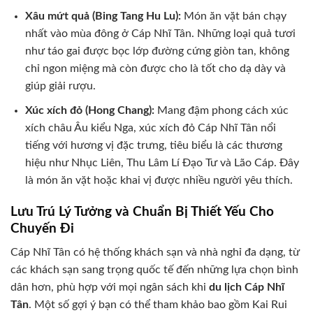
Xâu mứt quả (Bing Tang Hu Lu):
Món ăn vặt bán chạy
nhất vào mùa đông ở Cáp Nhĩ Tân. Những loại quả tươi
như táo gai được bọc lớp đường cứng giòn tan, không
chỉ ngon miệng mà còn được cho là tốt cho dạ dày và
giúp giải rượu.
Xúc xích đỏ (Hong Chang):
Mang đậm phong cách xúc
xích châu Âu kiểu Nga, xúc xích đỏ Cáp Nhĩ Tân nổi
tiếng với hương vị đặc trưng, tiêu biểu là các thương
hiệu như Nhục Liên, Thu Lâm Lí Đạo Tư và Lão Cáp. Đây
là món ăn vặt hoặc khai vị được nhiều người yêu thích.
Lưu Trú Lý Tưởng và Chuẩn Bị Thiết Yếu Cho
Chuyến Đi
Cáp Nhĩ Tân có hệ thống khách sạn và nhà nghỉ đa dạng, từ
các khách sạn sang trọng quốc tế đến những lựa chọn bình
dân hơn, phù hợp với mọi ngân sách khi
du lịch Cáp Nhĩ
Tân
. Một số gợi ý bạn có thể tham khảo bao gồm Kai Rui