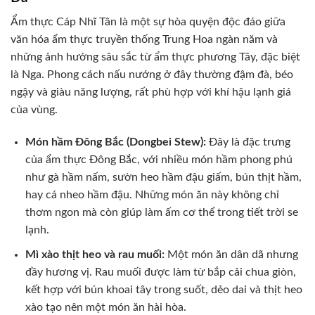
Ẩm thực Cáp Nhĩ Tân là một sự hòa quyện độc đáo giữa
văn hóa ẩm thực truyền thống Trung Hoa ngàn năm và
những ảnh hưởng sâu sắc từ ẩm thực phương Tây, đặc biệt
là Nga. Phong cách nấu nướng ở đây thường đậm đà, béo
ngậy và giàu năng lượng, rất phù hợp với khí hậu lạnh giá
của vùng.
Món hầm Đông Bắc (Dongbei Stew):
Đây là đặc trưng
của ẩm thực Đông Bắc, với nhiều món hầm phong phú
như gà hầm nấm, sườn heo hầm đậu giấm, bún thịt hầm,
hay cá nheo hầm đậu. Những món ăn này không chỉ
thơm ngon mà còn giúp làm ấm cơ thể trong tiết trời se
lạnh.
Mì xào thịt heo và rau muối:
Một món ăn dân dã nhưng
đầy hương vị. Rau muối được làm từ bắp cải chua giòn,
kết hợp với bún khoai tây trong suốt, dẻo dai và thịt heo
xào tạo nên một món ăn hài hòa.