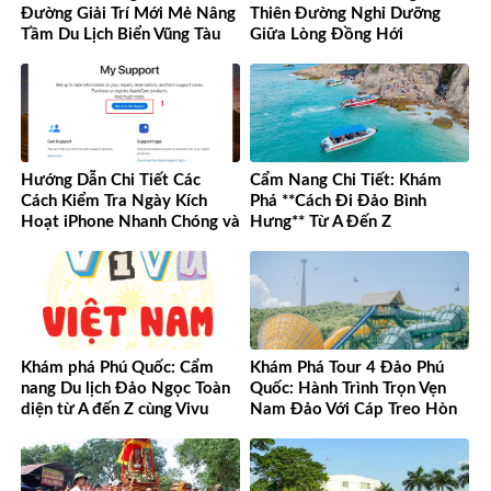
Đường Giải Trí Mới Mẻ Nâng
Thiên Đường Nghỉ Dưỡng
Tầm Du Lịch Biển Vũng Tàu
Giữa Lòng Đồng Hới
Hướng Dẫn Chi Tiết Các
Cẩm Nang Chi Tiết: Khám
Cách Kiểm Tra Ngày Kích
Phá **Cách Đi Đảo Bình
Hoạt iPhone Nhanh Chóng và
Hưng** Từ A Đến Z
Chính Xác
Khám phá Phú Quốc: Cẩm
Khám Phá Tour 4 Đảo Phú
nang Du lịch Đảo Ngọc Toàn
Quốc: Hành Trình Trọn Vẹn
diện từ A đến Z cùng Vivu
Nam Đảo Với Cáp Treo Hòn
Việt Nam
Thơm Tuyệt Đỉnh