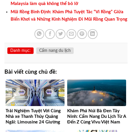
Malaysia làm quà không thể bỏ lỡ
Mũi Rồng Bình Định: Khám Phá Tuyệt Tác “Vi Rồng” Giữa
Biển Khơi và Những Kinh Nghiệm Đi Mũi Rồng Quan Trọng
Danh mục:
Cẩm nang du lịch
Bài viết cùng chủ đề:
Trải Nghiệm Tuyệt Vời Cùng
Khám Phá Núi Bà Đen Tây
Nhà xe Thanh Thủy Quảng
Ninh: Cẩm Nang Du Lịch Từ A
Ngãi: Limousine 24 Giường
Đến Z Cùng Vivu Việt Nam
Vượt Mọi Mong Đợi