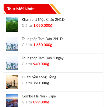
Tour Mới Nhất
Khám phá Mộc Châu 2N1Đ
Giá
Giá
Giá từ
1.050.000
₫
gốc
hiện
là:
tại
Tour ghép Tam Đảo 2N1Đ
1.300.000₫.
là:
Giá
Giá
Giá từ
1.650.000
₫
1.050.000₫.
gốc
hiện
là:
tại
Tour ghép Tam Đảo 1 ngày
1.800.000₫.
là:
Giá
Giá
Giá từ
940.000
₫
1.650.000₫.
gốc
hiện
là:
tại
Du thuyền sông Hồng
1.000.000₫.
là:
Giá từ
790.000
₫
940.000₫.
Combo Hà Nội - Sapa
Giá
Giá
Giá từ
899.000
₫