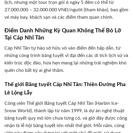
lịch, nhưng một tour trọn gói 6 ngày 5 đêm có thể từ
27.000.000 – 32.000.000 VNĐ/người (tham khảo), bao gồm
vé máy bay, khách sạn và các điểm tham quan chính.
Điểm Danh Những Kỳ Quan Không Thể Bỏ Lỡ
Tại Cáp Nhĩ Tân
Cáp Nhĩ Tân tự hào sở hữu vô vàn điểm đến hấp dẫn, từ
những công trình băng tuyết vĩ đại đến các di tích lịch sử và
kiến trúc độc đáo, hứa hẹn mang lại những trải nghiệm khó
quên cho bất kỳ ai ghé thăm.
Thế giới Băng tuyết Cáp Nhĩ Tân: Thiên Đường Pha
Lê Lộng Lẫy
Công viên Thế giới Băng tuyết Cáp Nhĩ Tân (Harbin Ice-
Snow World), thành lập từ năm 1999, là dự án nghệ thuật
băng tuyết quy mô lớn chưa từng có, và giờ đây được công
nhận là lễ hội băng tuyết lớn nhất thế giới. Mỗi năm, công
viên này được xây dựng lại với một chủ đề mới, sử dụng