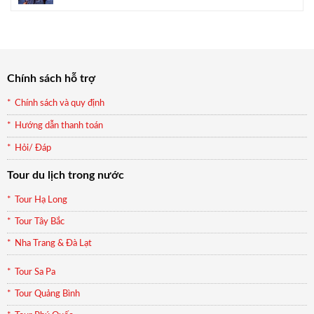
gốc
hiện
là:
tại
990.000₫.
là:
899.000₫.
Chính sách hỗ trợ
Chính sách và quy định
Hướng dẫn thanh toán
Hỏi/ Đáp
Tour du lịch trong nước
Tour Hạ Long
Tour Tây Bắc
Nha Trang & Đà Lạt
Tour Sa Pa
Tour Quảng Bình