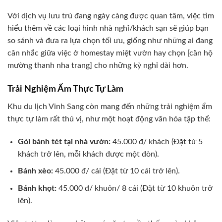
Với dịch vụ lưu trú đang ngày càng được quan tâm, việc tìm
hiểu thêm về các loại hình nhà nghỉ/khách sạn sẽ giúp bạn
so sánh và đưa ra lựa chọn tối ưu, giống như những ai đang
cân nhắc giữa việc ở homestay miệt vườn hay chọn [căn hộ
mường thanh nha trang] cho những kỳ nghỉ dài hơn.
Trải Nghiệm Ẩm Thực Tự Làm
Khu du lịch Vinh Sang còn mang đến những trải nghiệm ẩm
thực tự làm rất thú vị, như một hoạt động văn hóa tập thể:
Gói bánh tét tại nhà vườn:
45.000 đ/ khách (Đặt từ 5
khách trở lên, mỗi khách được một đòn).
Bánh xèo:
45.000 đ/ cái (Đặt từ 10 cái trở lên).
Bánh khọt:
45.000 đ/ khuôn/ 8 cái (Đặt từ 10 khuôn trở
lên).