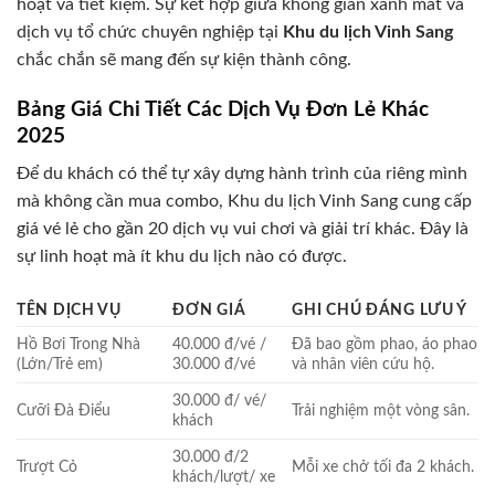
hoạt và tiết kiệm. Sự kết hợp giữa không gian xanh mát và
dịch vụ tổ chức chuyên nghiệp tại
Khu du lịch Vinh Sang
chắc chắn sẽ mang đến sự kiện thành công.
Bảng Giá Chi Tiết Các Dịch Vụ Đơn Lẻ Khác
2025
Để du khách có thể tự xây dựng hành trình của riêng mình
mà không cần mua combo, Khu du lịch Vinh Sang cung cấp
giá vé lẻ cho gần 20 dịch vụ vui chơi và giải trí khác. Đây là
sự linh hoạt mà ít khu du lịch nào có được.
TÊN DỊCH VỤ
ĐƠN GIÁ
GHI CHÚ ĐÁNG LƯU Ý
Hồ Bơi Trong Nhà
40.000 đ/vé /
Đã bao gồm phao, áo phao
(Lớn/Trẻ em)
30.000 đ/vé
và nhân viên cứu hộ.
30.000 đ/ vé/
Cưỡi Đà Điểu
Trải nghiệm một vòng sân.
khách
30.000 đ/2
Trượt Cỏ
Mỗi xe chở tối đa 2 khách.
khách/lượt/ xe