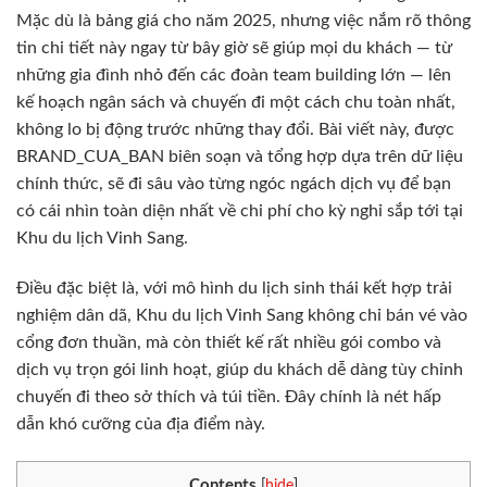
Mặc dù là bảng giá cho năm 2025, nhưng việc nắm rõ thông
tin chi tiết này ngay từ bây giờ sẽ giúp mọi du khách — từ
những gia đình nhỏ đến các đoàn team building lớn — lên
kế hoạch ngân sách và chuyến đi một cách chu toàn nhất,
không lo bị động trước những thay đổi. Bài viết này, được
BRAND_CUA_BAN biên soạn và tổng hợp dựa trên dữ liệu
chính thức, sẽ đi sâu vào từng ngóc ngách dịch vụ để bạn
có cái nhìn toàn diện nhất về chi phí cho kỳ nghỉ sắp tới tại
Khu du lịch Vinh Sang.
Điều đặc biệt là, với mô hình du lịch sinh thái kết hợp trải
nghiệm dân dã, Khu du lịch Vinh Sang không chỉ bán vé vào
cổng đơn thuần, mà còn thiết kế rất nhiều gói combo và
dịch vụ trọn gói linh hoạt, giúp du khách dễ dàng tùy chỉnh
chuyến đi theo sở thích và túi tiền. Đây chính là nét hấp
dẫn khó cưỡng của địa điểm này.
Contents
[
hide
]