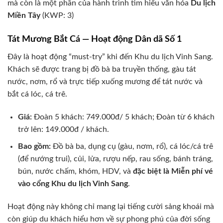
mà còn là một phần của hành trình tìm hiểu văn hóa
Du lịch
Miền Tây
(KWP: 3)
Tát Mương Bắt Cá — Hoạt động Dân dã Số 1
Đây là hoạt động “must-try” khi đến Khu du lịch Vinh Sang.
Khách sẽ được trang bị đồ bà ba truyền thống, gàu tát
nước, nơm, rổ và trực tiếp xuống mương để tát nước và
bắt cá lóc, cá trê.
Giá:
Đoàn 5 khách: 749.000đ/ 5 khách; Đoàn từ 6 khách
trở lên: 149.000đ / khách.
Bao gồm:
Đồ bà ba, dụng cụ (gàu, nơm, rổ), cá lóc/cá trê
(để nướng trui), củi, lửa, rượu nếp, rau sống, bánh tráng,
bún, nước chấm, khóm, HDV, và
đặc biệt là Miễn phí vé
vào cổng Khu du lịch Vinh Sang
.
Hoạt động này không chỉ mang lại tiếng cười sảng khoái mà
còn giúp du khách hiểu hơn về sự phong phú của đời sống