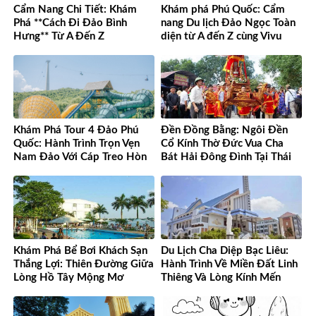
Cẩm Nang Chi Tiết: Khám
Khám phá Phú Quốc: Cẩm
Phá **Cách Đi Đảo Bình
nang Du lịch Đảo Ngọc Toàn
Hưng** Từ A Đến Z
diện từ A đến Z cùng Vivu
Việt Nam
Khám Phá Tour 4 Đảo Phú
Đền Đồng Bằng: Ngôi Đền
Quốc: Hành Trình Trọn Vẹn
Cổ Kính Thờ Đức Vua Cha
Nam Đảo Với Cáp Treo Hòn
Bát Hải Đông Đình Tại Thái
Thơm Tuyệt Đỉnh
Bình
Khám Phá Bể Bơi Khách Sạn
Du Lịch Cha Diệp Bạc Liêu:
Thắng Lợi: Thiên Đường Giữa
Hành Trình Về Miền Đất Linh
Lòng Hồ Tây Mộng Mơ
Thiêng Và Lòng Kính Mến