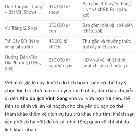
Bao gồm 4 thuyền thúng,
Đua Thuyền Thúng
410.000 đ/
1 vịt và chế biến (cháo,
– Bắt Vịt (Show)
show
gỏi).
350.000 đ/
Bao gồm: bắt vịt, chế biến
Vịt Trắng (2,5 kg)
con
(cháo, gỏi).
Trái Cây Dĩa (Nằm
45.000 đ/
Thư giãn và thưởng thức
võng tại vườn)
khách
trái cây miệt vườn.
Hướng Dẫn Viên
250.000 đ/
HDV vui vẻ, nhiệt tình
Địa Phương (Tiếng
người/ ngày
(một chi phí rất hợp lý).
Việt)
Với mức giá lẻ này, khách du lịch hoàn toàn có thể tùy ý
chọn lọc trò chơi mà mình yêu thích nhất, đảm bảo chuyến
đi đến
Khu du lịch Vinh Sang
vừa vui vừa hợp túi tiền. Để
tiện so sánh và lên kế hoạch cho chuyến đi, bạn có thể
tham khảo thêm về dịch vụ lưu trú khác như tìm [khách sạn
gần phố cổ hà nội] để có cái nhìn tổng quan về chi phí du
lịch khác nhau.