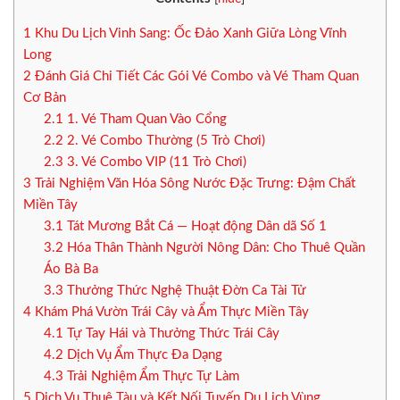
1
Khu Du Lịch Vinh Sang: Ốc Đảo Xanh Giữa Lòng Vĩnh
Long
2
Đánh Giá Chi Tiết Các Gói Vé Combo và Vé Tham Quan
Cơ Bản
2.1
1. Vé Tham Quan Vào Cổng
2.2
2. Vé Combo Thường (5 Trò Chơi)
2.3
3. Vé Combo VIP (11 Trò Chơi)
3
Trải Nghiệm Văn Hóa Sông Nước Đặc Trưng: Đậm Chất
Miền Tây
3.1
Tát Mương Bắt Cá — Hoạt động Dân dã Số 1
3.2
Hóa Thân Thành Người Nông Dân: Cho Thuê Quần
Áo Bà Ba
3.3
Thưởng Thức Nghệ Thuật Đờn Ca Tài Tử
4
Khám Phá Vườn Trái Cây và Ẩm Thực Miền Tây
4.1
Tự Tay Hái và Thưởng Thức Trái Cây
4.2
Dịch Vụ Ẩm Thực Đa Dạng
4.3
Trải Nghiệm Ẩm Thực Tự Làm
5
Dịch Vụ Thuê Tàu và Kết Nối Tuyến Du Lịch Vùng