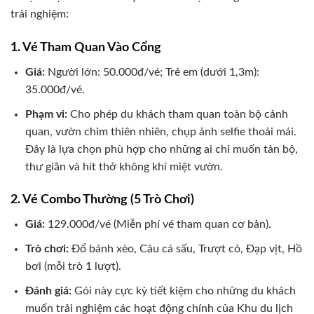
trải nghiệm:
1. Vé Tham Quan Vào Cổng
Giá:
Người lớn: 50.000đ/vé; Trẻ em (dưới 1,3m):
35.000đ/vé.
Phạm vi:
Cho phép du khách tham quan toàn bộ cảnh
quan, vườn chim thiên nhiên, chụp ảnh selfie thoải mái.
Đây là lựa chọn phù hợp cho những ai chỉ muốn tản bộ,
thư giãn và hít thở không khí miệt vườn.
2. Vé Combo Thường (5 Trò Chơi)
Giá:
129.000đ/vé (Miễn phí vé tham quan cơ bản).
Trò chơi:
Đổ bánh xèo, Câu cá sấu, Trượt cỏ, Đạp vịt, Hồ
bơi (mỗi trò 1 lượt).
Đánh giá:
Gói này cực kỳ tiết kiệm cho những du khách
muốn trải nghiệm các hoạt động chính của Khu du lịch