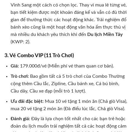
Vinh Sang một cách có chọn lọc. Thay vì mua lẻ từng vé,
bạn tiết kiệm được một khoản đáng kể và vẫn có đủ thời
gian để thưởng thức các hoạt động khác. Trải nghiệm đổ
bánh xèo cũng là một hoạt động văn hóa ẩm thực thú vị
mà nhiều du khách yêu thích khi đến
Du lịch Miền Tây
(KWP: 2).
3. Vé Combo VIP (11 Trò Chơi)
Giá:
179.000đ/vé (Miễn phí vé tham quan cơ bản).
Trò chơi:
Bao gồm tất cả 5 trò chơi của Combo Thường
cộng thêm Cầu lắc, Zipline, Cầu bánh xe, Cá bú bình,
Cầu dây, Cầu xe đạp (mỗi trò 1 lượt).
Ưu đãi đặc biệt:
Mua 10 vé tặng 1 món ăn (Chả giò Visa),
mua 20 vé tặng 2 món ăn (Đà điểu lúc lắc, Chả giò Visa).
Đánh giá:
Đây là lựa chọn tốt nhất cho các bạn trẻ hoặc
đoàn du lịch muốn trải nghiệm tất cả các hoạt động cảm