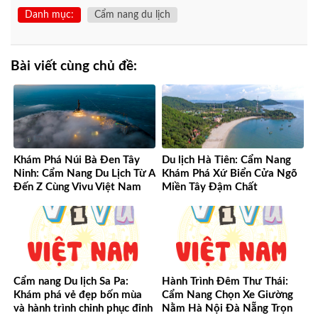
Danh mục:
Cẩm nang du lịch
Bài viết cùng chủ đề:
Khám Phá Núi Bà Đen Tây
Du lịch Hà Tiên: Cẩm Nang
Ninh: Cẩm Nang Du Lịch Từ A
Khám Phá Xứ Biển Cửa Ngõ
Đến Z Cùng Vivu Việt Nam
Miền Tây Đậm Chất
Cẩm nang Du lịch Sa Pa:
Hành Trình Đêm Thư Thái:
Khám phá vẻ đẹp bốn mùa
Cẩm Nang Chọn Xe Giường
và hành trình chinh phục đỉnh
Nằm Hà Nội Đà Nẵng Trọn