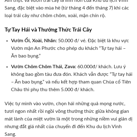
Ẩm thực và vườn trái cây là linh hồn của Khu du lịch Vinh
Sang, đặc biệt vào mùa hè (từ tháng 4 đến tháng 7) khi các
loại trái cây như chôm chôm, xoài, mận chín rộ.
Tự Tay Hái và Thưởng Thức Trái Cây
Vườn Ổi, Xoài, Nhãn:
50.000 đ/ vé. Đặc biệt là khu vực
Vườn mận An Phước cho phép du khách “Tự tay hái –
Ăn bao bụng.”
Vườn Chôm Chôm Thái, Zava:
60.000đ/ khách. Lưu ý
không bao gồm tàu đưa đón. Khách vẫn được “Tự tay hái
– Ăn bao bụng,” và nếu kết hợp tham quan Chùa cổ Tiên
Châu thì phụ thu thêm 5.000 đ/ khách.
Việc tự mình vào vườn, chọn hái những quả mọng nước,
tươi ngon nhất rồi ngồi võng thưởng thức giữa không gian
mát lành của miệt vườn là một trong những niềm vui giản dị
nhưng đắt giá nhất của chuyến đi đến Khu du lịch Vinh
Sang.