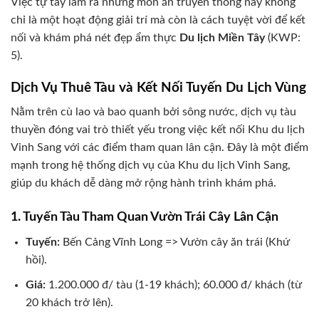
Việc tự tay làm ra những món ăn truyền thống này không
chỉ là một hoạt động giải trí mà còn là cách tuyệt vời để kết
nối và khám phá nét đẹp ẩm thực
Du lịch Miền Tây
(KWP:
5).
Dịch Vụ Thuê Tàu và Kết Nối Tuyến Du Lịch Vùng
Nằm trên cù lao và bao quanh bởi sông nước, dịch vụ tàu
thuyền đóng vai trò thiết yếu trong việc kết nối Khu du lịch
Vinh Sang với các điểm tham quan lân cận. Đây là một điểm
mạnh trong hệ thống dịch vụ của Khu du lịch Vinh Sang,
giúp du khách dễ dàng mở rộng hành trình khám phá.
1. Tuyến Tàu Tham Quan Vườn Trái Cây Lân Cận
Tuyến:
Bến Cảng Vĩnh Long => Vườn cây ăn trái (Khứ
hồi).
Giá:
1.200.000 đ/ tàu (1-19 khách); 60.000 đ/ khách (từ
20 khách trở lên).