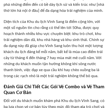
phá những điểm đến có bề dày lịch sử và kiến trúc như [nhà
thờ lớn hà nội ở đâu] để đa dạng hóa trải nghiệm của mình.
Diện tích của Khu du lịch Vinh Sang là điểm cộng lớn, với
một số nguồn tin cho rằng có thể lên tới 50ha, được quy
hoạch thành nhiều khu vực chuyên biệt: khu trò chơi, khu
trải nghiệm dân dã, khu nhà hàng và khu sinh thái. Chính sự
đa dạng này đã giúp cho Vinh Sang luôn thu hút một lượng
khách du lịch đáng kể mỗi năm, bất kể là mùa cao điểm trái
cây từ tháng 4 đến tháng 7 hay mùa mát mẻ cuối năm. Với
những du khách muốn tận hưởng không khí sông nước
thanh bình, việc đạp xe qua cầu khỉ hay chèo xuồng ba lá
trong các rạch nhỏ là một trải nghiệm không thể bỏ qua.
Đánh Giá Chi Tiết Các Gói Vé Combo và Vé Tham
Quan Cơ Bản
Đối với du khách muốn khám phá Khu du lịch Vinh Sang, có
ba lựa chọn vé cơ bản tùy theo mức độ tham gia trò chơi và