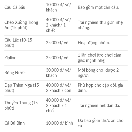
10.000 đ/ vé/
Câu Cá Sấu
Bao gồm một cần câu.
khách
40.000 đ/ vé/
Chèo Xuồng Trong
Trải nghiệm thư giãn nhẹ
2 khách/ 1
Ao (15 phút)
nhàng.
chiếc
Cầu Lắc (10-15
25.000đ/ vé
Hoạt động nhóm.
phút)
1 lần chơi (trò chơi cảm
Zipline
25.000đ/ vé
giác mạnh nhẹ).
30.000 đ/ vé/
Mỗi bóng chơi được 2
Bóng Nước
khách
người.
Đạp Thiên Nga (15
40.000 đ/ vé/
Phù hợp cho cặp đôi, gia
phút)
2 khách / con
đình.
40.000 đ/ vé/
Thuyền Thúng (15
2 khách / 1
Trải nghiệm nét dân dã.
phút)
chiếc
Đã bao gồm thức ăn cho
Cá Bú Bình
10.000 đ/ bình
cá.