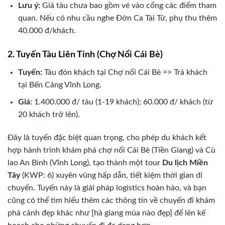
Lưu ý:
Giá tàu chưa bao gồm vé vào cổng các điểm tham
quan. Nếu có nhu cầu nghe Đờn Ca Tài Tử, phụ thu thêm
40.000 đ/khách.
2. Tuyến Tàu Liên Tỉnh (Chợ Nổi Cái Bè)
Tuyến:
Tàu đón khách tại Chợ nổi Cái Bè => Trả khách
tại Bến Cảng Vĩnh Long.
Giá:
1.400.000 đ/ tàu (1-19 khách); 60.000 đ/ khách (từ
20 khách trở lên).
Đây là tuyến đặc biệt quan trọng, cho phép du khách kết
hợp hành trình khám phá chợ nổi Cái Bè (Tiền Giang) và Cù
lao An Bình (Vĩnh Long), tạo thành một tour
Du lịch Miền
Tây
(KWP: 6) xuyên vùng hấp dẫn, tiết kiệm thời gian di
chuyển. Tuyến này là giải pháp logistics hoàn hảo, và bạn
cũng có thể tìm hiểu thêm các thông tin về chuyến đi khám
phá cảnh đẹp khác như [hà giang mùa nào đẹp] để lên kế