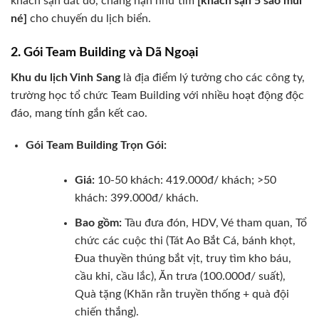
khách sạn đắt đỏ, chẳng hạn như tìm
[khách sạn 5 sao mũi
né]
cho chuyến du lịch biển.
2. Gói Team Building và Dã Ngoại
Khu du lịch Vinh Sang
là địa điểm lý tưởng cho các công ty,
trường học tổ chức Team Building với nhiều hoạt động độc
đáo, mang tính gắn kết cao.
Gói Team Building Trọn Gói:
Giá:
10-50 khách: 419.000đ/ khách; >50
khách: 399.000đ/ khách.
Bao gồm:
Tàu đưa đón, HDV, Vé tham quan, Tổ
chức các cuộc thi (Tát Ao Bắt Cá, bánh khọt,
Đua thuyền thúng bắt vịt, truy tìm kho báu,
cầu khỉ, cầu lắc), Ăn trưa (100.000đ/ suất),
Quà tặng (Khăn rằn truyền thống + quà đội
chiến thắng).