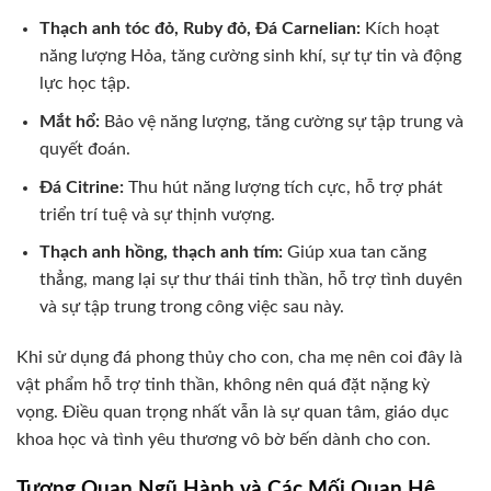
Thạch anh tóc đỏ, Ruby đỏ, Đá Carnelian:
Kích hoạt
năng lượng Hỏa, tăng cường sinh khí, sự tự tin và động
lực học tập.
Mắt hổ:
Bảo vệ năng lượng, tăng cường sự tập trung và
quyết đoán.
Đá Citrine:
Thu hút năng lượng tích cực, hỗ trợ phát
triển trí tuệ và sự thịnh vượng.
Thạch anh hồng, thạch anh tím:
Giúp xua tan căng
thẳng, mang lại sự thư thái tinh thần, hỗ trợ tình duyên
và sự tập trung trong công việc sau này.
Khi sử dụng đá phong thủy cho con, cha mẹ nên coi đây là
vật phẩm hỗ trợ tinh thần, không nên quá đặt nặng kỳ
vọng. Điều quan trọng nhất vẫn là sự quan tâm, giáo dục
khoa học và tình yêu thương vô bờ bến dành cho con.
Tương Quan Ngũ Hành và Các Mối Quan Hệ