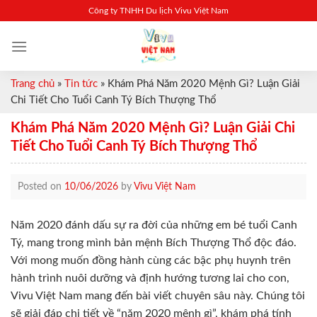
Skip
Công ty TNHH Du lịch Vivu Việt Nam
to
content
Trang chủ
»
Tin tức
»
Khám Phá Năm 2020 Mệnh Gì? Luận Giải
Chi Tiết Cho Tuổi Canh Tý Bích Thượng Thổ
Khám Phá Năm 2020 Mệnh Gì? Luận Giải Chi
Tiết Cho Tuổi Canh Tý Bích Thượng Thổ
Posted on
10/06/2026
by
Vivu Việt Nam
Năm 2020 đánh dấu sự ra đời của những em bé tuổi Canh
Tý, mang trong mình bản mệnh Bích Thượng Thổ độc đáo.
Với mong muốn đồng hành cùng các bậc phụ huynh trên
hành trình nuôi dưỡng và định hướng tương lai cho con,
Vivu Việt Nam mang đến bài viết chuyên sâu này. Chúng tôi
sẽ giải đáp chi tiết về “năm 2020 mệnh gì”, khám phá tính