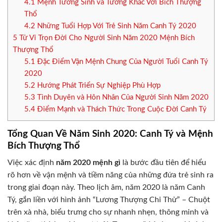
4.1
Mệnh Tương Sinh và Tương Khắc Với Bích Thượng
Thổ
4.2
Những Tuổi Hợp Với Trẻ Sinh Năm Canh Tý 2020
5
Tử Vi Trọn Đời Cho Người Sinh Năm 2020 Mệnh Bích
Thượng Thổ
5.1
Đặc Điểm Vận Mệnh Chung Của Người Tuổi Canh Tý
2020
5.2
Hướng Phát Triển Sự Nghiệp Phù Hợp
5.3
Tình Duyên và Hôn Nhân Của Người Sinh Năm 2020
5.4
Điểm Mạnh và Thách Thức Trong Cuộc Đời Canh Tý
Tổng Quan Về Năm Sinh 2020: Canh Tý và Mệnh
Bích Thượng Thổ
Việc xác định
năm 2020 mệnh gì
là bước đầu tiên để hiểu
rõ hơn về vận mệnh và tiềm năng của những đứa trẻ sinh ra
trong giai đoạn này. Theo lịch âm, năm 2020 là năm Canh
Tý, gắn liền với hình ảnh “Lương Thượng Chi Thử” – Chuột
trên xà nhà, biểu trưng cho sự nhanh nhẹn, thông minh và