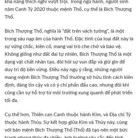
khả năng thích nghi vượt trội. Trong ngũ hành, người sinh
năm Canh Tý 2020 thuộc mệnh Thổ, cụ thể là Bích Thượng
Thổ.
Bích Thượng Thổ, nghĩa là “đất trên vách tường”, là một
trong sáu nạp âm của hành Thổ. Đặc tính của loại đất này là
sự vững chắc, kiên cố, mang vai trò che chở và bảo vệ.
Không giống như đất đai tự nhiên, Bích Thượng Thổ là một
dạng vật chất nhân tạo, đòi hỏi sự vun đắp và giữ gìn để
duy trì độ bền vững. Điều này ngụ ý rằng, những người
mang mệnh Bích Thượng Thổ thường sở hữu tính cách kiên
định, đáng tin cậy và có ý chí phấn đấu cao, nhưng đôi khi
cũng cần sự hỗ trợ từ môi trường xung quanh để phát triển
tối đa.
Cụ thể hơn, Thiên can Canh thuộc hành Kim, và Địa chi Tý
thuộc hành Thủy. Sự kết hợp giữa Kim và Thủy này, cùng
với bản mệnh Bích Thượng Thổ (Thổ) đã tạo nên một bức
tranh phong thủy đa chiều, ảnh hưởng sâu sắc đến tính