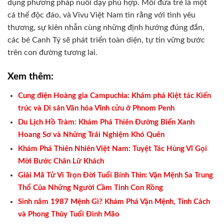
dụng phương pháp nuôi dạy phù hợp. Mỗi đứa trẻ là một
cá thể độc đáo, và Vivu Việt Nam tin rằng với tình yêu
thương, sự kiên nhẫn cùng những định hướng đúng đắn,
các bé Canh Tý sẽ phát triển toàn diện, tự tin vững bước
trên con đường tương lai.
Xem thêm:
Cung điện Hoàng gia Campuchia: Khám phá Kiệt tác Kiến
trúc và Di sản Văn hóa Vĩnh cửu ở Phnom Penh
Du Lịch Hồ Tràm: Khám Phá Thiên Đường Biển Xanh
Hoang Sơ và Những Trải Nghiệm Khó Quên
Khám Phá Thiên Nhiên Việt Nam: Tuyệt Tác Hùng Vĩ Gọi
Mời Bước Chân Lữ Khách
Giải Mã Tử Vi Trọn Đời Tuổi Bính Thìn: Vận Mệnh Sa Trung
Thổ Của Những Người Cầm Tinh Con Rồng
Sinh năm 1987 Mệnh Gì? Khám Phá Vận Mệnh, Tính Cách
và Phong Thủy Tuổi Đinh Mão