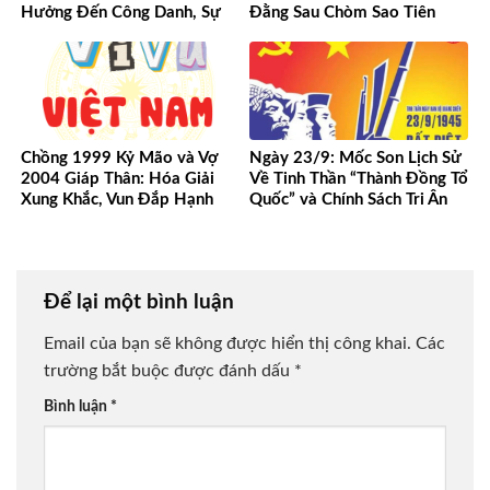
Hưởng Đến Công Danh, Sự
Đằng Sau Chòm Sao Tiên
Nghiệp Của Bạn
Phong
Chồng 1999 Kỷ Mão và Vợ
Ngày 23/9: Mốc Son Lịch Sử
2004 Giáp Thân: Hóa Giải
Về Tinh Thần “Thành Đồng Tổ
Xung Khắc, Vun Đắp Hạnh
Quốc” và Chính Sách Tri Ân
Phúc Bền Lâu
Người Có Công
Để lại một bình luận
Email của bạn sẽ không được hiển thị công khai.
Các
trường bắt buộc được đánh dấu
*
Bình luận
*