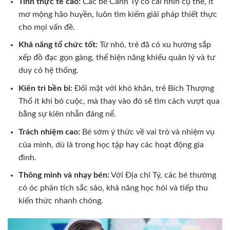
Tính thực tế cao:
Các bé Canh Tý có cái nhìn cụ thể, ít
mơ mộng hão huyền, luôn tìm kiếm giải pháp thiết thực
cho mọi vấn đề.
Khả năng tổ chức tốt:
Từ nhỏ, trẻ đã có xu hướng sắp
xếp đồ đạc gọn gàng, thể hiện năng khiếu quản lý và tư
duy có hệ thống.
Kiên trì bền bỉ:
Đối mặt với khó khăn, trẻ Bích Thượng
Thổ ít khi bỏ cuộc, mà thay vào đó sẽ tìm cách vượt qua
bằng sự kiên nhẫn đáng nể.
Trách nhiệm cao:
Bé sớm ý thức về vai trò và nhiệm vụ
của mình, dù là trong học tập hay các hoạt động gia
đình.
Thông minh và nhạy bén:
Với Địa chi Tý, các bé thường
có óc phân tích sắc sảo, khả năng học hỏi và tiếp thu
kiến thức nhanh chóng.