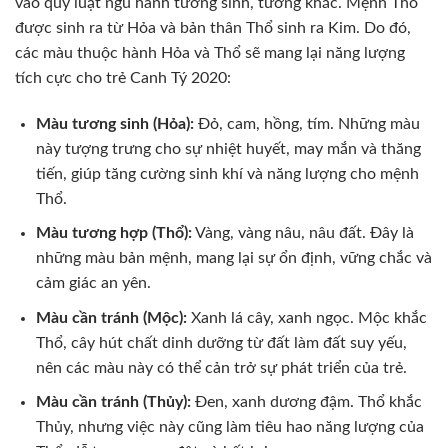
vào quy luật ngũ hành tương sinh, tương khắc. Mệnh Thổ
được sinh ra từ Hỏa và bản thân Thổ sinh ra Kim. Do đó,
các màu thuộc hành Hỏa và Thổ sẽ mang lại năng lượng
tích cực cho trẻ Canh Tý 2020:
Màu tương sinh (Hỏa):
Đỏ, cam, hồng, tím. Những màu
này tượng trưng cho sự nhiệt huyết, may mắn và thăng
tiến, giúp tăng cường sinh khí và năng lượng cho mệnh
Thổ.
Màu tương hợp (Thổ):
Vàng, vàng nâu, nâu đất. Đây là
những màu bản mệnh, mang lại sự ổn định, vững chắc và
cảm giác an yên.
Màu cần tránh (Mộc):
Xanh lá cây, xanh ngọc. Mộc khắc
Thổ, cây hút chất dinh dưỡng từ đất làm đất suy yếu,
nên các màu này có thể cản trở sự phát triển của trẻ.
Màu cần tránh (Thủy):
Đen, xanh dương đậm. Thổ khắc
Thủy, nhưng việc này cũng làm tiêu hao năng lượng của