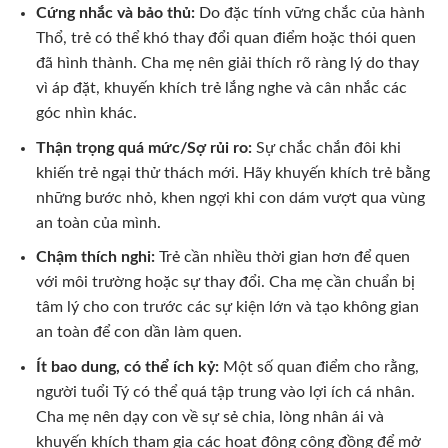
Cứng nhắc và bảo thủ:
Do đặc tính vững chắc của hành
Thổ, trẻ có thể khó thay đổi quan điểm hoặc thói quen
đã hình thành. Cha mẹ nên giải thích rõ ràng lý do thay
vì áp đặt, khuyến khích trẻ lắng nghe và cân nhắc các
góc nhìn khác.
Thận trọng quá mức/Sợ rủi ro:
Sự chắc chắn đôi khi
khiến trẻ ngại thử thách mới. Hãy khuyến khích trẻ bằng
những bước nhỏ, khen ngợi khi con dám vượt qua vùng
an toàn của mình.
Chậm thích nghi:
Trẻ cần nhiều thời gian hơn để quen
với môi trường hoặc sự thay đổi. Cha mẹ cần chuẩn bị
tâm lý cho con trước các sự kiện lớn và tạo không gian
an toàn để con dần làm quen.
Ít bao dung, có thể ích kỷ:
Một số quan điểm cho rằng,
người tuổi Tý có thể quá tập trung vào lợi ích cá nhân.
Cha mẹ nên dạy con về sự sẻ chia, lòng nhân ái và
khuyến khích tham gia các hoạt động cộng đồng để mở