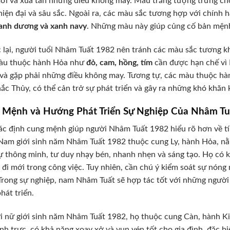
ới và xua tan những điều không may. Màu trắng tượng trưng cho 
 hiện đại và sâu sắc. Ngoài ra, các màu sắc tương hợp với chính
xanh dương và xanh navy
. Những màu này giúp củng cố bản mệnh,
lại, người tuổi Nhâm Tuất 1982 nên tránh các màu sắc tương k
àu thuộc hành Hỏa như
đỏ, cam, hồng, tím
cần được hạn chế vì 
và gặp phải những điều không may. Tương tự, các màu thuộc h
ắc Thủy, có thể cản trở sự phát triển và gây ra những khó khăn
 Mệnh và Hướng Phát Triển Sự Nghiệp Của Nhâm Tu
ác định cung mệnh giúp người Nhâm Tuất 1982 hiểu rõ hơn về tí
Nam giới sinh năm Nhâm Tuất 1982 thuộc cung Ly, hành Hỏa, 
sự thông minh, tư duy nhạy bén, nhanh nhẹn và sáng tạo. Họ có 
đi mới trong công việc. Tuy nhiên, cần chú ý kiểm soát sự nóng
Trong sự nghiệp, nam Nhâm Tuất sẽ hợp tác tốt với những người 
hát triển.
i nữ giới sinh năm Nhâm Tuất 1982, họ thuộc cung Càn, hành 
ính trực, có khả năng xoay xở và vun vén tốt cho gia đình, đặc b