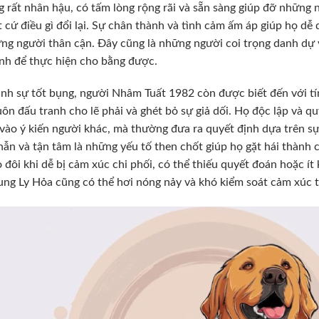
 rất nhân hậu, có tấm lòng rộng rãi và sẵn sàng giúp đỡ những
t cứ điều gì đổi lại. Sự chân thành và tình cảm ấm áp giúp họ dễ
ng người thân cận. Đây cũng là những người coi trọng danh dự và
nh để thực hiện cho bằng được.
nh sự tốt bụng, người Nhâm Tuất 1982 còn được biết đến với tí
luôn đấu tranh cho lẽ phải và ghét bỏ sự giả dối. Họ độc lập và 
vào ý kiến người khác, mà thường đưa ra quyết định dựa trên sự 
hẫn và tận tâm là những yếu tố then chốt giúp họ gặt hái thành
ọ đôi khi dễ bị cảm xúc chi phối, có thể thiếu quyết đoán hoặc 
ung Ly Hỏa cũng có thể hơi nóng nảy và khó kiểm soát cảm xúc 