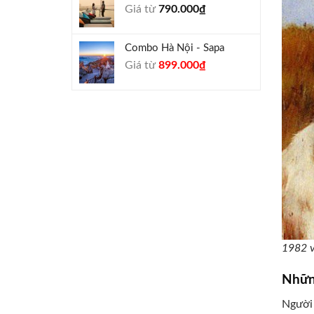
Giá từ
790.000
₫
940.000₫.
Combo Hà Nội - Sapa
Giá
Giá
Giá từ
899.000
₫
gốc
hiện
là:
tại
990.000₫.
là:
899.000₫.
1982 v
Nhữn
Người 