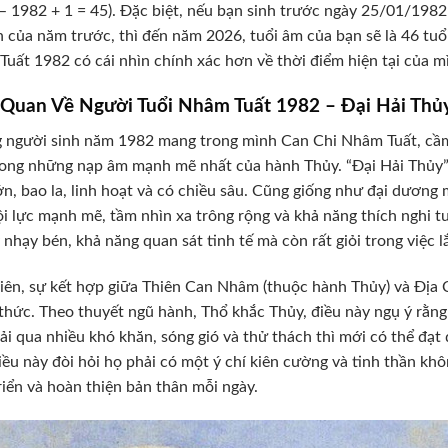
– 1982 + 1 = 45). Đặc biệt, nếu bạn sinh trước ngày 25/01/1982
h của năm trước, thì đến năm 2026, tuổi âm của bạn sẽ là 46 tuổi
uất 1982 có cái nhìn chính xác hơn về thời điểm hiện tại của m
 Quan Về Người Tuổi Nhâm Tuất 1982 – Đại Hải Thủ
người sinh năm 1982 mang trong mình Can Chi Nhâm Tuất, cầm
ong những nạp âm mạnh mẽ nhất của hành Thủy. “Đại Hải Thủy” c
ớn, bao la, linh hoạt và có chiều sâu. Cũng giống như đại dươ
i lực mạnh mẽ, tầm nhìn xa trông rộng và khả năng thích nghi t
 nhạy bén, khả năng quan sát tinh tế mà còn rất giỏi trong việc 
iên, sự kết hợp giữa Thiên Can Nhâm (thuộc hành Thủy) và Địa C
thức. Theo thuyết ngũ hành, Thổ khắc Thủy, điều này ngụ ý rằ
rải qua nhiều khó khăn, sóng gió và thử thách thì mới có thể đạt
iều này đòi hỏi họ phải có một ý chí kiên cường và tinh thần kh
riển và hoàn thiện bản thân mỗi ngày.