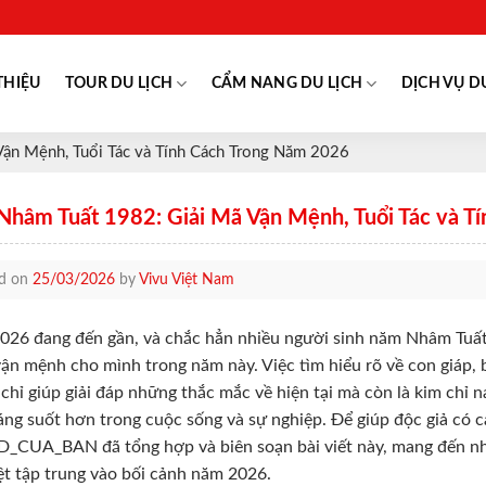
THIỆU
TOUR DU LỊCH
CẨM NANG DU LỊCH
DỊCH VỤ D
Vận Mệnh, Tuổi Tác và Tính Cách Trong Năm 2026
 Nhâm Tuất 1982: Giải Mã Vận Mệnh, Tuổi Tác và 
ed on
25/03/2026
by
Vivu Việt Nam
26 đang đến gần, và chắc hẳn nhiều người sinh năm Nhâm Tuất
ận mệnh cho mình trong năm này. Việc tìm hiểu rõ về con giáp, 
chỉ giúp giải đáp những thắc mắc về hiện tại mà còn là kim chỉ 
áng suốt hơn trong cuộc sống và sự nghiệp. Để giúp độc giả có cá
CUA_BAN đã tổng hợp và biên soạn bài viết này, mang đến nhữn
ệt tập trung vào bối cảnh năm 2026.