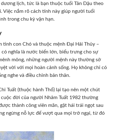
 dương lịch, tức là bạn thuộc tuổi Tân Dậu theo
. Việc nắm rõ cách tính này giúp người tuổi
ình trong chu kỳ vận hạn.
y
 tinh con Chó và thuộc mệnh Đại Hải Thủy –
ó nghĩa là nước biển lớn, biểu trưng cho sự
ng mênh mông, những người mệnh này thường sở
uyệt vời với mọi hoàn cảnh sống. Họ không chỉ có
lắng nghe và điều chỉnh bản thân.
hi Tuất (thuộc hành Thổ) lại tạo nên một chút
ng cuộc đời của người Nhâm Tuất 1982 thường
 được thành công viên mãn, gặt hái trái ngọt sau
ông ngừng nỗ lực để vượt qua mọi trở ngại, từ đó