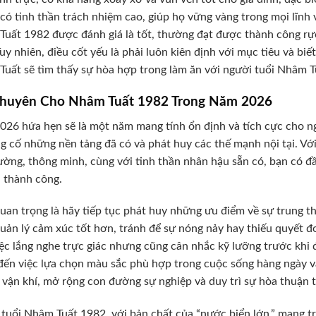
 có tinh thần trách nhiệm cao, giúp họ vững vàng trong mọi lĩn
uất 1982 được đánh giá là tốt, thường đạt được thành công rực 
Tuy nhiên, điều cốt yếu là phải luôn kiên định với mục tiêu và b
uất sẽ tìm thấy sự hòa hợp trong làm ăn với người tuổi Nhâm T
Khuyên Cho Nhâm Tuất 1982 Trong Năm 2026
26 hứa hẹn sẽ là một năm mang tính ổn định và tích cực cho ng
g cố những nền tảng đã có và phát huy các thế mạnh nội tại. V
ường, thông minh, cùng với tinh thần nhân hậu sẵn có, bạn có đ
i thành công.
uan trọng là hãy tiếp tục phát huy những ưu điểm về sự trung th
uản lý cảm xúc tốt hơn, tránh để sự nóng nảy hay thiếu quyết 
iệc lắng nghe trực giác nhưng cũng cân nhắc kỹ lưỡng trước khi 
đến việc lựa chọn màu sắc phù hợp trong cuộc sống hàng ngày v
vận khí, mở rộng con đường sự nghiệp và duy trì sự hòa thuận t
tuổi Nhâm Tuất 1982, với bản chất của “nước biển lớn,” mang t