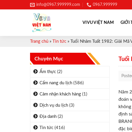
Skip
info@0967.999999.com
0967.999999
to
content
VIVU VIỆT NAM
GIỚI 
Trang chủ
»
Tin tức
»
Tuổi Nhâm Tuất 1982: Giải Mã 
Chuyên Mục
Tuổi
Ẩm thực
(2)
Post
Cẩm nang du lịch
(586)
Năm 20
Cảm nhận khách hàng
(1)
đoán v
Dịch vụ du lịch
(3)
không 
định s
Địa danh
(2)
BRAND_
Tin tức
(416)
đặc bi