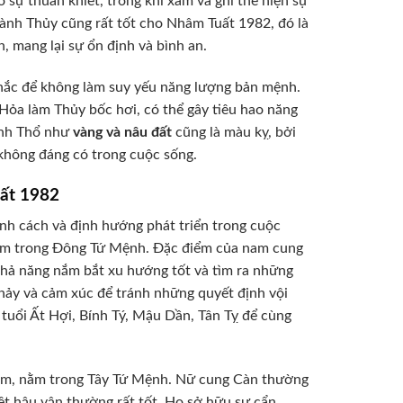
sự thuần khiết, trong khi xám và ghi thể hiện sự
 hành Thủy cũng rất tốt cho Nhâm Tuất 1982, đó là
 mang lại sự ổn định và bình an.
hắc để không làm suy yếu năng lượng bản mệnh.
Hỏa làm Thủy bốc hơi, có thể gây tiêu hao năng
ành Thổ như
vàng và nâu đất
cũng là màu kỵ, bởi
 không đáng có trong cuộc sống.
ất 1982
nh cách và định hướng phát triển trong cuộc
nằm trong Đông Tứ Mệnh. Đặc điểm của nam cung
khả năng nắm bắt xu hướng tốt và tìm ra những
 nảy và cảm xúc để tránh những quyết định vội
tuổi Ất Hợi, Bính Tý, Mậu Dần, Tân Tỵ để cùng
Kim, nằm trong Tây Tứ Mệnh. Nữ cung Càn thường
iệt hậu vận thường rất tốt. Họ sở hữu sự cẩn