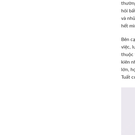
thường
hỏi bấ
và nhữ
hết mì
Bên cạ
việc, 
thuộc 
kiên n
lớn, h
Tuất c