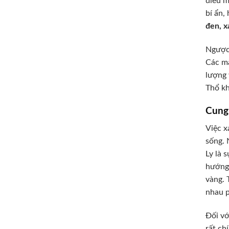
điều m
bí ẩn,
đen, 
Ngược 
Các m
lượng 
Thổ kh
Cung
Việc x
sống. 
Ly là 
hướng 
vàng. 
nhau p
Đối vớ
rất ch