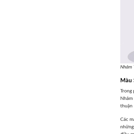
Nhâm T
Màu 
Trong 
Nhâm T
thuận 
Các mà
những 