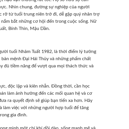
h vực. Nhìn chung, đường sự nghiệp của người
rỡ từ tuổi trung niên trở đi, dễ gặp quý nhân trợ
iết nắm bắt những cơ hội đến trong cuộc sống. Nữ
uất, Bính Thìn, Mậu Dần.
ười tuổi Nhâm Tuất 1982, là thời điểm lý tưởng
ới bản mệnh Đại Hải Thủy và những phẩm chất
ầy đủ tiềm năng để vượt qua mọi thách thức và
ực, độc lập và kiên nhẫn. Đồng thời, cần học
đoán làm ảnh hưởng đến các mối quan hệ và cơ
đưa ra quyết định sẽ giúp bạn tiến xa hơn. Hãy
à làm việc với những người hợp tuổi để tăng
rong gia đình.
rong mình một chí khí dồi dào, sống mạnh mẽ và