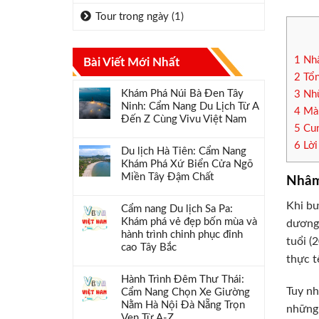
Tour trong ngày
(1)
1
Nhâ
Bài Viết Mới Nhất
2
Tổn
Khám Phá Núi Bà Đen Tây
3
Nhữ
Ninh: Cẩm Nang Du Lịch Từ A
4
Màu
Đến Z Cùng Vivu Việt Nam
5
Cun
6
Lời
Du lịch Hà Tiên: Cẩm Nang
Khám Phá Xứ Biển Cửa Ngõ
Miền Tây Đậm Chất
Nhâm
Khi bư
Cẩm nang Du lịch Sa Pa:
Khám phá vẻ đẹp bốn mùa và
dương 
hành trình chinh phục đỉnh
tuổi (
cao Tây Bắc
thực t
Hành Trình Đêm Thư Thái:
Tuy nh
Cẩm Nang Chọn Xe Giường
Nằm Hà Nội Đà Nẵng Trọn
những 
Vẹn Từ A-Z