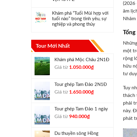
(2026 
âm lịc
Khám phá “Tuổi Mùi hợp với
Nhâm T
tuổi nào” trong tình yêu, sự
nghiệp và phong thủy
Tổng
Những 
Tour Mới Nhất
một tr
rộng l
Khám phá Mộc Châu 2N1Đ
hữu nộ
Giá
Giá
Giá từ
1.050.000
₫
gốc
hiện
tư duy
là:
tại
Tour ghép Tam Đảo 2N1Đ
1.300.000₫.
là:
Tuy nh
Giá
Giá
Giá từ
1.650.000
₫
1.050.000₫.
thách 
gốc
hiện
phải t
là:
tại
Tour ghép Tam Đảo 1 ngày
này. Đ
1.800.000₫.
là:
Giá
Giá
Giá từ
940.000
₫
1.650.000₫.
phát t
gốc
hiện
là:
tại
Du thuyền sông Hồng
1.000.000₫.
là: