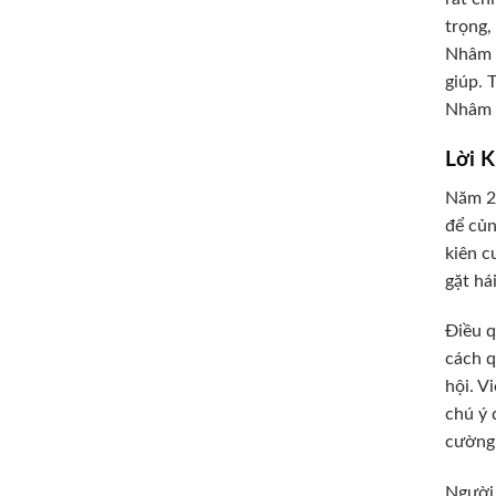
trọng,
Nhâm T
giúp. 
Nhâm T
Lời 
Năm 20
để củn
kiên c
gặt há
Điều q
cách q
hội. V
chú ý 
cường 
Người 