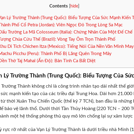
Contents
[
hide
]
Vạn Lý Trường Thành (Trung Quốc): Biểu Tượng Của Sức Mạnh Kiến 
Thành Phố Cổ Petra (Jordan): Viên Ngọc Đỏ Trong Lòng Sa Mạc
Đấu Trường La Mã Colosseum (Italia): Chứng Nhân Của Một Đế Chế
Tượng Chúa Cứu Thế (Brazil): Vòng Tay Ôm Trọn Thành Phố
Khu Di Tích Chichen Itza (Mexico): Tiếng Nói Của Nền Văn Minh May
Machu Picchu (Peru): Thành Phố Bị Lãng Quên Trong Mây
Đền Thờ Taj Mahal (Ấn Độ): Bản Tình Ca Bất Diệt
n Lý Trường Thành (Trung Quốc): Biểu Tượng Của Sứ
 Trường Thành không chỉ là công trình nhân tạo dài nhất thế gi
 sức mạnh kiến tạo của các triều đại Trung Hoa. Dài hơn 21.000
từ thời Xuân Thu Chiến Quốc (thế kỷ 7 TCN), ban đầu là những 
ể bảo vệ lãnh thổ. Dưới thời Tần Thủy Hoàng (220 TCN – 200 TC
hành một hệ thống phòng thủ quy mô lớn chống lại sự xâm lược
ỳ rực rỡ nhất của Vạn Lý Trường Thành là dưới triều nhà Minh 