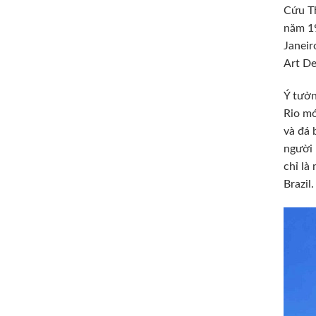
Cứu Th
năm 19
Janeir
Art De
Ý tưởn
Rio mớ
và đá 
người 
chỉ là
Brazil.