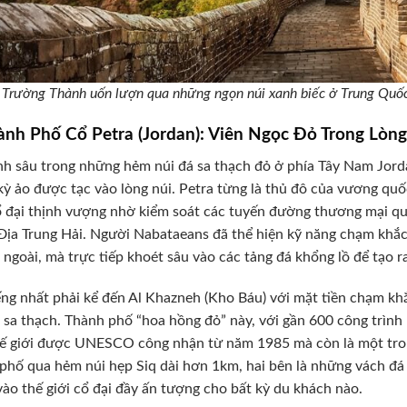
 Trường Thành uốn lượn qua những ngọn núi xanh biếc ở Trung Quố
ành Phố Cổ Petra (Jordan): Viên Ngọc Đỏ Trong Lòn
h sâu trong những hẻm núi đá sa thạch đỏ ở phía Tây Nam Jord
kỳ ảo được tạc vào lòng núi. Petra từng là thủ đô của vương q
 đại thịnh vượng nhờ kiểm soát các tuyến đường thương mại qu
ịa Trung Hải. Người Nabataeans đã thể hiện kỹ năng chạm khắc 
 ngoài, mà trực tiếp khoét sâu vào các tảng đá khổng lồ để tạo 
ếng nhất phải kể đến Al Khazneh (Kho Báu) với mặt tiền chạm k
 sa thạch. Thành phố “hoa hồng đỏ” này, với gần 600 công trình 
hế giới được UNESCO công nhận từ năm 1985 mà còn là một tr
phố qua hẻm núi hẹp Siq dài hơn 1km, hai bên là những vách đá
ào thế giới cổ đại đầy ấn tượng cho bất kỳ du khách nào.