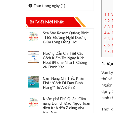
Tour trong ngày
(1)
1
1. 
2
2. 
Bài Viết Mới Nhất
3
3. 
Sea Star Resort Quảng Bình:
4
4. 
Thiên Đường Nghỉ Dưỡng
5
5. 
Giữa Lòng Đồng Hới
6
6. 
7
7. 
Hướng Dẫn Chi Tiết Các
Cách Kiểm Tra Ngày Kích
Hoạt iPhone Nhanh Chóng
1. Vạ
và Chính Xác
Vạn Lý
Cẩm Nang Chi Tiết: Khám
thủ và
Phá **Cách Đi Đảo Bình
nguồn 
Hưng** Từ A Đến Z
dựng đ
hình t
Khám phá Phú Quốc: Cẩm
nang Du lịch Đảo Ngọc Toàn
diện từ A đến Z cùng Vivu
Thời k
Việt Nam