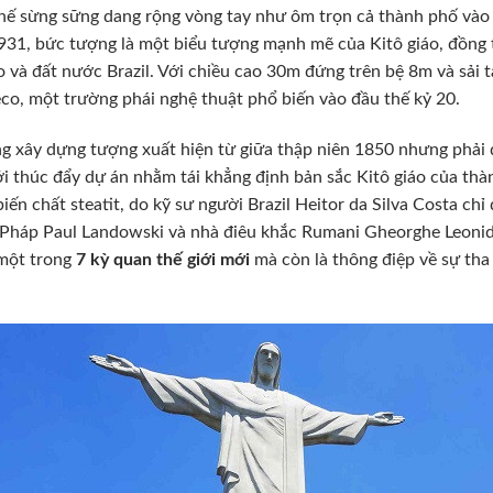
ế sừng sững dang rộng vòng tay như ôm trọn cả thành phố vào
31, bức tượng là một biểu tượng mạnh mẽ của Kitô giáo, đồng t
o và đất nước Brazil. Với chiều cao 30m đứng trên bệ 8m và sải
co, một trường phái nghệ thuật phổ biến vào đầu thế kỷ 20.
g xây dựng tượng xuất hiện từ giữa thập niên 1850 nhưng phải
i thúc đẩy dự án nhằm tái khẳng định bản sắc Kitô giáo của thà
biến chất steatit, do kỹ sư người Brazil Heitor da Silva Costa chỉ
Pháp Paul Landowski và nhà điêu khắc Rumani Gheorghe Leoni
 một trong
7 kỳ quan thế giới mới
mà còn là thông điệp về sự tha