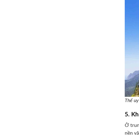
Thế uy
5. Kh
Ở trun
nền vă