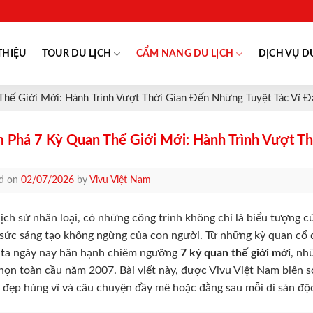
THIỆU
TOUR DU LỊCH
CẨM NANG DU LỊCH
DỊCH VỤ D
hế Giới Mới: Hành Trình Vượt Thời Gian Đến Những Tuyệt Tác Vĩ Đ
 Phá 7 Kỳ Quan Thế Giới Mới: Hành Trình Vượt Th
ed on
02/07/2026
by
Vivu Việt Nam
lịch sử nhân loại, có những công trình không chỉ là biểu tượng c
 sức sáng tạo không ngừng của con người. Từ những kỳ quan cổ đ
 ta ngày nay hân hạnh chiêm ngưỡng
7 kỳ quan thế giới mới
, nh
họn toàn cầu năm 2007. Bài viết này, được Vivu Việt Nam biên 
 đẹp hùng vĩ và câu chuyện đầy mê hoặc đằng sau mỗi di sản độ