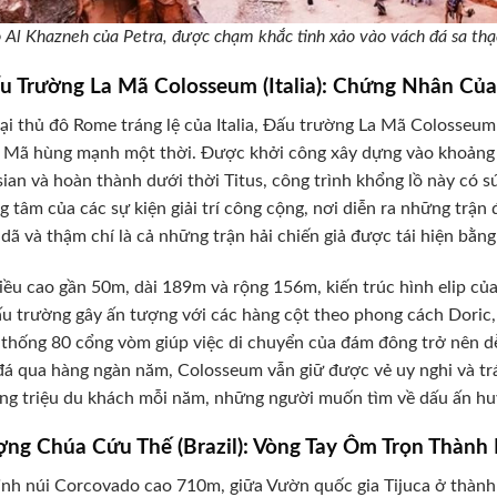
o Al Khazneh của Petra, được chạm khắc tinh xảo vào vách đá sa th
ấu Trường La Mã Colosseum (Italia): Chứng Nhân Củ
ại thủ đô Rome tráng lệ của Italia, Đấu trường La Mã Colosseu
a Mã hùng mạnh một thời. Được khởi công xây dựng vào khoảng
ian và hoàn thành dưới thời Titus, công trình khổng lồ này có 
ng tâm của các sự kiện giải trí công cộng, nơi diễn ra những trận 
dã và thậm chí là cả những trận hải chiến giả được tái hiện bằn
iều cao gần 50m, dài 189m và rộng 156m, kiến trúc hình elip củ
ấu trường gây ấn tượng với các hàng cột theo phong cách Doric,
 thống 80 cổng vòm giúp việc di chuyển của đám đông trở nên dễ
á qua hàng ngàn năm, Colosseum vẫn giữ được vẻ uy nghi và trá
ng triệu du khách mỗi năm, những người muốn tìm về dấu ấn hu
ợng Chúa Cứu Thế (Brazil): Vòng Tay Ôm Trọn Thành
ỉnh núi Corcovado cao 710m, giữa Vườn quốc gia Tijuca ở thành 