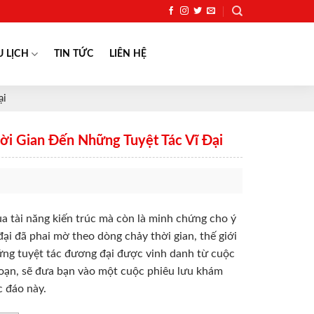
U LỊCH
TIN TỨC
LIÊN HỆ
ại
ời Gian Đến Những Tuyệt Tác Vĩ Đại
ủa tài năng kiến trúc mà còn là minh chứng cho ý
ại đã phai mờ theo dòng chảy thời gian, thế giới
ững tuyệt tác đương đại được vinh danh từ cuộc
soạn, sẽ đưa bạn vào một cuộc phiêu lưu khám
c đáo này.