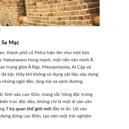
c
g Sa Mạc
an, thành phố cổ Petra hiện lên như một bức
uốc Nabataeans hùng mạnh, một nền văn minh Ả
an trọng giữa Ả Rập, Mesopotamia, Ai Cập và
đá bậc thầy khi không sử dụng vật liệu xây dựng
ra những ngôi đền, lăng mộ và sảnh đường.
hắc tinh xảo cao 42m, mang sắc hồng đặc trưng
kiến trúc độc đáo, không chỉ là một di sản văn
ong
7 kỳ quan thế giới mới
đầy bí ẩn. Lối vào
 dựng đứng cao 80m, tạo nên một trải nghiệm