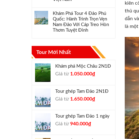
kiên c
thủ qu
Khám Phá Tour 4 Đảo Phú
dẫn và
Quốc: Hành Trình Trọn Vẹn
Nam Đảo Với Cáp Treo Hòn
là một
Thơm Tuyệt Đỉnh
Tour Mới Nhất
Khám phá Mộc Châu 2N1Đ
Giá
Giá
Giá từ
1.050.000
₫
gốc
hiện
là:
tại
Tour ghép Tam Đảo 2N1Đ
1.300.000₫.
là:
Giá
Giá
Giá từ
1.650.000
₫
1.050.000₫.
gốc
hiện
là:
tại
Tour ghép Tam Đảo 1 ngày
1.800.000₫.
là:
Giá
Giá
Giá từ
940.000
₫
1.650.000₫.
gốc
hiện
là:
tại