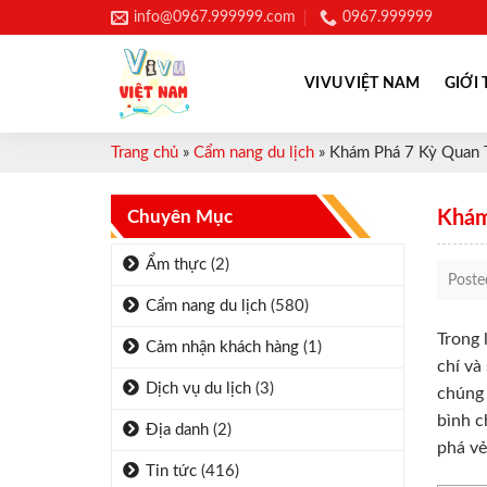
Skip
info@0967.999999.com
0967.999999
to
content
VIVU VIỆT NAM
GIỚI 
Trang chủ
»
Cẩm nang du lịch
»
Khám Phá 7 Kỳ Quan T
Chuyên Mục
Khám
Ẩm thực
(2)
Post
Cẩm nang du lịch
(580)
Trong 
Cảm nhận khách hàng
(1)
chí và
Dịch vụ du lịch
(3)
chúng
bình c
Địa danh
(2)
phá vẻ
Tin tức
(416)