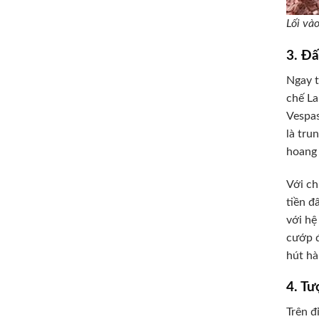
Lối và
3. Đ
Ngay t
chế L
Vespas
là tru
hoang 
Với ch
tiền đ
với hệ
cướp đ
hút hà
4. Tư
Trên đ