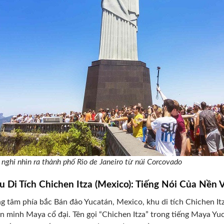
 nghi nhìn ra thành phố Rio de Janeiro từ núi Corcovado
u Di Tích Chichen Itza (Mexico): Tiếng Nói Của Nề
g tâm phía bắc Bán đảo Yucatán, Mexico, khu di tích Chichen I
n minh Maya cổ đại. Tên gọi “Chichen Itza” trong tiếng Maya Yuca