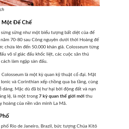
ạch
a Một Đế Chế
m sừng sững như một biểu tượng bất diệt của đế
 năm 70-80 sau Công nguyên dưới thời Hoàng đế
sức chứa lên đến 50.000 khán giả. Colosseum từng
đấu võ sĩ giác đấu khốc liệt, các cuộc săn thú
g cách làm ngập sàn đấu.
a Colosseum là một kỳ quan kỹ thuật cổ đại. Mặt
 Ionic và Corinthian xếp chồng qua ba tầng, cùng
 dàng. Mặc dù đã bị hư hại bởi động đất và nạn
ng lệ, là một trong
7 kỳ quan thế giới mới
thu
y hoàng của nền văn minh La Mã.
 Phố
phố Rio de Janeiro, Brazil, bức tượng Chúa Kitô