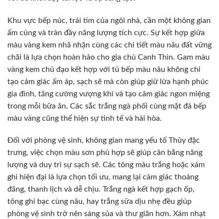
Khu vực bếp núc, trái tim của ngôi nhà, cần một không gian
ấm cúng và tràn đầy năng lượng tích cực. Sự kết hợp giữa
màu vàng kem nhã nhặn cùng các chi tiết màu nâu đất vững
chãi là lựa chọn hoàn hảo cho gia chủ Canh Thìn. Gam màu
vàng kem chủ đạo kết hợp với tủ bếp màu nâu không chỉ
tạo cảm giác ấm áp, sạch sẽ mà còn giúp giữ lửa hạnh phúc
gia đình, tăng cường vượng khí và tạo cảm giác ngon miệng
trong mỗi bữa ăn. Các sắc trắng ngà phối cùng mặt đá bếp
màu vàng cũng thể hiện sự tinh tế và hài hòa.
Đối với phòng vệ sinh, không gian mang yếu tố Thủy đặc
trưng, việc chọn màu sơn phù hợp sẽ giúp cân bằng năng
lượng và duy trì sự sạch sẽ. Các tông màu trắng hoặc xám
ghi hiện đại là lựa chọn tối ưu, mang lại cảm giác thoáng
đãng, thanh lịch và dễ chịu. Trắng ngà kết hợp gạch ốp,
tông ghi bạc cùng nâu, hay trắng sữa dịu nhẹ đều giúp
phòng vệ sinh trở nên sáng sủa và thư giãn hơn. Xám nhạt