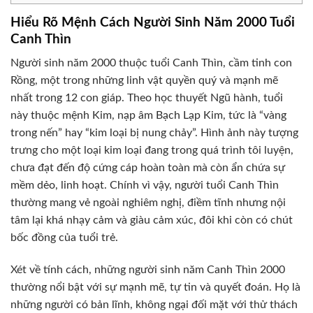
Hiểu Rõ Mệnh Cách Người Sinh Năm 2000 Tuổi
Canh Thìn
Người sinh năm 2000 thuộc tuổi Canh Thìn, cầm tinh con
Rồng, một trong những linh vật quyền quý và mạnh mẽ
nhất trong 12 con giáp. Theo học thuyết Ngũ hành, tuổi
này thuộc mệnh Kim, nạp âm Bạch Lạp Kim, tức là “vàng
trong nến” hay “kim loại bị nung chảy”. Hình ảnh này tượng
trưng cho một loại kim loại đang trong quá trình tôi luyện,
chưa đạt đến độ cứng cáp hoàn toàn mà còn ẩn chứa sự
mềm dẻo, linh hoạt. Chính vì vậy, người tuổi Canh Thìn
thường mang vẻ ngoài nghiêm nghị, điềm tĩnh nhưng nội
tâm lại khá nhạy cảm và giàu cảm xúc, đôi khi còn có chút
bốc đồng của tuổi trẻ.
Xét về tính cách, những người sinh năm Canh Thìn 2000
thường nổi bật với sự mạnh mẽ, tự tin và quyết đoán. Họ là
những người có bản lĩnh, không ngại đối mặt với thử thách