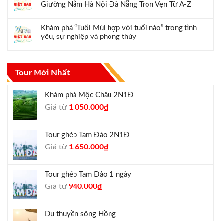
Giường Nằm Hà Nội Đà Nẵng Trọn Vẹn Từ A-Z
Khám phá “Tuổi Mùi hợp với tuổi nào” trong tình
yêu, sự nghiệp và phong thủy
Tour Mới Nhất
Khám phá Mộc Châu 2N1Đ
Giá
Giá
Giá từ
1.050.000
₫
gốc
hiện
là:
tại
Tour ghép Tam Đảo 2N1Đ
1.300.000₫.
là:
Giá
Giá
Giá từ
1.650.000
₫
1.050.000₫.
gốc
hiện
là:
tại
Tour ghép Tam Đảo 1 ngày
1.800.000₫.
là:
Giá
Giá
Giá từ
940.000
₫
1.650.000₫.
gốc
hiện
là:
tại
Du thuyền sông Hồng
1.000.000₫.
là: