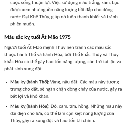
cuộc sống thuận lợi. Việc sử dụng màu trắng, xám, bạc
được xem như nguồn năng lượng bồi đắp cho dòng
nước Đại Khê Thủy, giúp nó luôn thanh khiết và tránh
phiền muộn.
Màu sắc kỵ tuổi Ất Mão 1975
Người tuổi Ất Mão mệnh Thủy nên tránh các màu sắc
thuộc hành Thổ và hành Hỏa, bởi Thổ khắc Thủy và Thủy
khắc Hỏa có thể gây hao tổn năng lượng, cản trở tài lộc và
phát sinh xung đột.
Màu kỵ (hành Thổ)
: Vàng, nâu đất. Các màu này tượng
trưng cho đất, sẽ ngăn chặn dòng chảy của nước, gây ra
bất lợi và khó khăn.
Màu kỵ (hành Hỏa)
: Đỏ, cam, tím, hồng. Những màu này
đại diện cho lửa, có thể làm cạn kiệt năng lượng của
Thủy, gây ra xung đột và hao tổn tài chính.