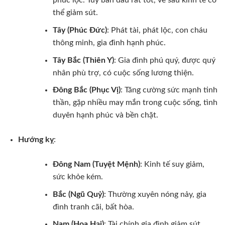
phúc lộc. Tuy ban đầu rất tốt, về sau kinh tế có
thể giảm sút.
Tây (Phúc Đức)
: Phát tài, phát lộc, con cháu
thông minh, gia đình hạnh phúc.
Tây Bắc (Thiên Y)
: Gia đình phú quý, được quý
nhân phù trợ, có cuộc sống lương thiện.
Đông Bắc (Phục Vị)
: Tăng cường sức mạnh tinh
thần, gặp nhiều may mắn trong cuộc sống, tình
duyên hạnh phúc và bền chặt.
Hướng kỵ
:
Đông Nam (Tuyệt Mệnh)
: Kinh tế suy giảm,
sức khỏe kém.
Bắc (Ngũ Quỷ)
: Thường xuyên nóng nảy, gia
đình tranh cãi, bất hòa.
Nam (Họa Hại)
: Tài chính gia đình giảm sút.