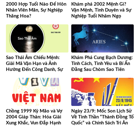
2000 Hợp Tuổi Nào Để Hôn
Khám phá 2002 Mệnh Gì?
Nhân Viên Mãn, Sự Nghiệp
Vận Mệnh, Tình Duyên và Sự
Thăng Hoa?
Nghiệp Tuổi Nhâm Ngọ
Sao Thái Âm Chiếu Mệnh:
Khám Phá Cung Bạch Dương:
Giải Mã Vận Hạn và Ảnh
Tính Cách, Tình Yêu và Bí Ẩn
Hưởng Đến Công Danh, Sự
Đằng Sau Chòm Sao Tiên
Nghiệp Của Bạn
Phong
Chồng 1999 Kỷ Mão và Vợ
Ngày 23/9: Mốc Son Lịch Sử
2004 Giáp Thân: Hóa Giải
Về Tinh Thần “Thành Đồng Tổ
Xung Khắc, Vun Đắp Hạnh
Quốc” và Chính Sách Tri Ân
Phúc Bền Lâu
Người Có Công