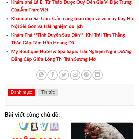
Khám phá Lá É: Từ Thảo Dược Quý Đến Gia Vị Đặc Trưng
Của Ẩm Thực Việt
Khám phá Sài Gòn: Cẩm nang toàn diện về vé máy bay Hà
Nội Sài Gòn và trải nghiệm du lịch
Khám Phá **Tình Duyên Sửu Dần**: Khi Trái Tim Thẳng
Thắn Gặp Tâm Hồn Hoang Dã
My Boutique Hotel & Spa Sapa: Trải Nghiệm Nghỉ Dưỡng
Đẳng Cấp Giữa Lòng Thị Trấn Sương Mờ
Danh mục:
Tin tức
Bài viết cùng chủ đề: