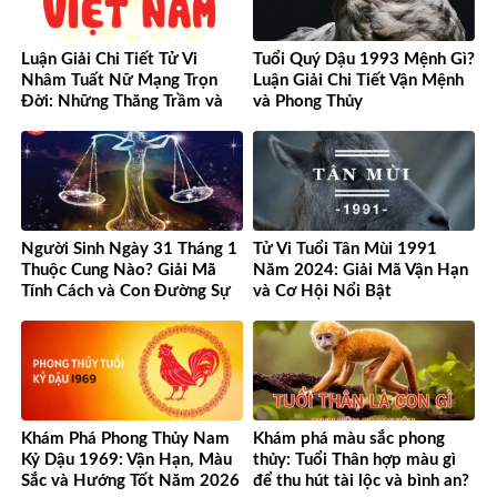
Luận Giải Chi Tiết Tử Vi
Tuổi Quý Dậu 1993 Mệnh Gì?
Nhâm Tuất Nữ Mạng Trọn
Luận Giải Chi Tiết Vận Mệnh
Đời: Những Thăng Trầm và
và Phong Thủy
Cơ Hội
Người Sinh Ngày 31 Tháng 1
Tử Vi Tuổi Tân Mùi 1991
Thuộc Cung Nào? Giải Mã
Năm 2024: Giải Mã Vận Hạn
Tính Cách và Con Đường Sự
và Cơ Hội Nổi Bật
Nghiệp Độc Đáo
Khám Phá Phong Thủy Nam
Khám phá màu sắc phong
Kỷ Dậu 1969: Vận Hạn, Màu
thủy: Tuổi Thân hợp màu gì
Sắc và Hướng Tốt Năm 2026
để thu hút tài lộc và bình an?