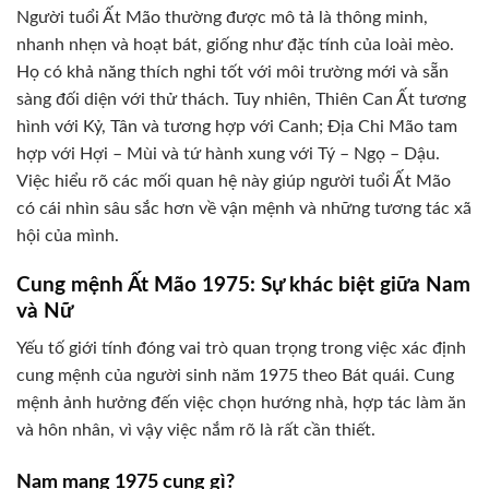
Người tuổi Ất Mão thường được mô tả là thông minh,
nhanh nhẹn và hoạt bát, giống như đặc tính của loài mèo.
Họ có khả năng thích nghi tốt với môi trường mới và sẵn
sàng đối diện với thử thách. Tuy nhiên, Thiên Can Ất tương
hình với Kỷ, Tân và tương hợp với Canh; Địa Chi Mão tam
hợp với Hợi – Mùi và tứ hành xung với Tý – Ngọ – Dậu.
Việc hiểu rõ các mối quan hệ này giúp người tuổi Ất Mão
có cái nhìn sâu sắc hơn về vận mệnh và những tương tác xã
hội của mình.
Cung mệnh Ất Mão 1975: Sự khác biệt giữa Nam
và Nữ
Yếu tố giới tính đóng vai trò quan trọng trong việc xác định
cung mệnh của người sinh năm 1975 theo Bát quái. Cung
mệnh ảnh hưởng đến việc chọn hướng nhà, hợp tác làm ăn
và hôn nhân, vì vậy việc nắm rõ là rất cần thiết.
Nam mạng 1975 cung gì?