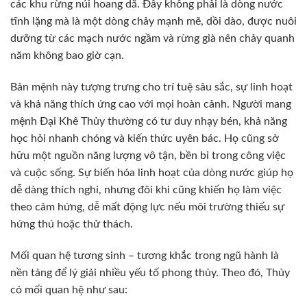
các khu rừng núi hoang dã. Đây không phải là dòng nước
tĩnh lặng mà là một dòng chảy mạnh mẽ, dồi dào, được nuôi
dưỡng từ các mạch nước ngầm và rừng già nên chảy quanh
năm không bao giờ cạn.
Bản mệnh này tượng trưng cho trí tuệ sâu sắc, sự linh hoạt
và khả năng thích ứng cao với mọi hoàn cảnh. Người mang
mệnh Đại Khê Thủy thường có tư duy nhạy bén, khả năng
học hỏi nhanh chóng và kiến thức uyên bác. Họ cũng sở
hữu một nguồn năng lượng vô tận, bền bỉ trong công việc
và cuộc sống. Sự biến hóa linh hoạt của dòng nước giúp họ
dễ dàng thích nghi, nhưng đôi khi cũng khiến họ làm việc
theo cảm hứng, dễ mất động lực nếu môi trường thiếu sự
hứng thú hoặc thử thách.
Mối quan hệ tương sinh – tương khắc trong ngũ hành là
nền tảng để lý giải nhiều yếu tố phong thủy. Theo đó, Thủy
có mối quan hệ như sau: