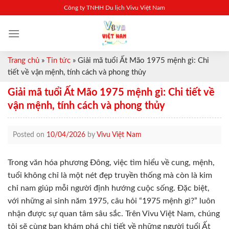
Skip
Công ty TNHH Du lịch Vivu Việt Nam
to
content
Trang chủ
»
Tin tức
»
Giải mã tuổi Ất Mão 1975 mệnh gì: Chi
tiết về vận mệnh, tính cách và phong thủy
Giải mã tuổi Ất Mão 1975 mệnh gì: Chi tiết về
vận mệnh, tính cách và phong thủy
Posted on
10/04/2026
by
Vivu Việt Nam
Trong văn hóa phương Đông, việc tìm hiểu về cung, mệnh,
tuổi không chỉ là một nét đẹp truyền thống mà còn là kim
chỉ nam giúp mỗi người định hướng cuộc sống. Đặc biệt,
với những ai sinh năm 1975, câu hỏi “1975 mệnh gì?” luôn
nhận được sự quan tâm sâu sắc. Trên Vivu Việt Nam, chúng
tôi sẽ cùng bạn khám phá chi tiết về những người tuổi Ất