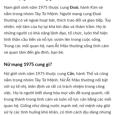
Nam giới sinh năm 1975 thuộc cung
Đoài
, hành Kim và
nằm trong nhóm Tây Tứ Mệnh. Người mang cung Đoài
thường có vẻ ngoài hoạt bát, thích trao đổi và giao tiếp. Tuy
nhiên, nội tâm của họ lại khá kín đáo và thâm trầm. Họ là
những người có khả năng lãnh đạo, tổ chức, luôn thể hiện
tinh thần cầu tiến và nỗ lực vươn lên trong cuộc sống.
Trong các mối quan hệ, nam Ất Mão thường sống tình cảm
và quan tâm đến gia đình, bạn bè.
Nữ mạng 1975 cung gì?
Nữ giới sinh năm 1975 thuộc cung
Cấn
, hành Thổ và cũng
nằm trong nhóm Tây Tứ Mệnh. Nữ Ất Mão thường nổi bật
với sự tế nhị, kiên định và rất có trách nhiệm trong công
việc. Họ là người biết dung hòa mọi vấn đề xung quanh, rất
trung thành trong tình cảm và luôn nỗ lực cân bằng các mối
quan hệ. Giống như dòng nước mạnh mẽ, nữ mệnh này giỏi
xử lý các tình huống khó khăn, có tính cách dịu dàng nhưng