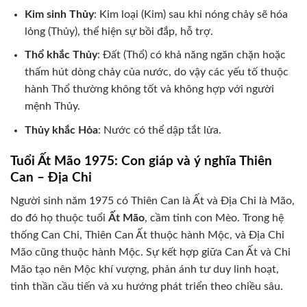
Kim sinh Thủy
: Kim loại (Kim) sau khi nóng chảy sẽ hóa
lỏng (Thủy), thể hiện sự bồi đắp, hỗ trợ.
Thổ khắc Thủy
: Đất (Thổ) có khả năng ngăn chặn hoặc
thấm hút dòng chảy của nước, do vậy các yếu tố thuộc
hành Thổ thường không tốt và không hợp với người
mệnh Thủy.
Thủy khắc Hỏa
: Nước có thể dập tắt lửa.
Tuổi Ất Mão 1975: Con giáp và ý nghĩa Thiên
Can – Địa Chi
Người sinh năm 1975 có Thiên Can là Ất và Địa Chi là Mão,
do đó họ thuộc tuổi
Ất Mão
, cầm tinh con Mèo. Trong hệ
thống Can Chi, Thiên Can Ất thuộc hành Mộc, và Địa Chi
Mão cũng thuộc hành Mộc. Sự kết hợp giữa Can Ất và Chi
Mão tạo nên Mộc khí vượng, phản ánh tư duy linh hoạt,
tinh thần cầu tiến và xu hướng phát triển theo chiều sâu.