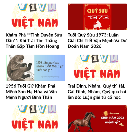
Khám Phá **Tình Duyên Sửu
Tuổi Quý Sửu 1973: Luận
Dần**: Khi Trái Tim Thẳng
Giải Chi Tiết Vận Mệnh Và Dự
Thắn Gặp Tâm Hồn Hoang
Đoán Năm 2026
Dã
1956 Tuổi Gì? Khám Phá
Trai Đinh, Nhâm, Quý thì tài,
Mệnh Sơn Hạ Hỏa và Vận
Gái Đinh, Nhâm, Quý qua hai
Mệnh Người Bính Thân
lần đò: Luận giải từ cổ học
đến hiện đại