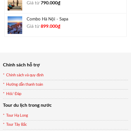
Giá từ
790.000
₫
940.000₫.
Combo Hà Nội - Sapa
Giá
Giá
Giá từ
899.000
₫
gốc
hiện
là:
tại
990.000₫.
là:
899.000₫.
Chính sách hỗ trợ
Chính sách và quy định
Hướng dẫn thanh toán
Hỏi/ Đáp
Tour du lịch trong nước
Tour Hạ Long
Tour Tây Bắc