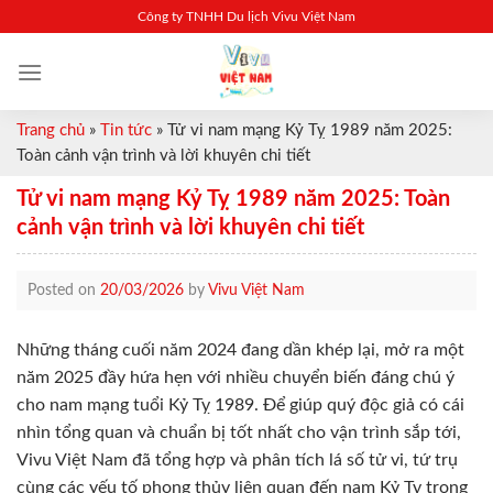
Skip
Công ty TNHH Du lịch Vivu Việt Nam
to
content
Trang chủ
»
Tin tức
»
Tử vi nam mạng Kỷ Tỵ 1989 năm 2025:
Toàn cảnh vận trình và lời khuyên chi tiết
Tử vi nam mạng Kỷ Tỵ 1989 năm 2025: Toàn
cảnh vận trình và lời khuyên chi tiết
Posted on
20/03/2026
by
Vivu Việt Nam
Những tháng cuối năm 2024 đang dần khép lại, mở ra một
năm 2025 đầy hứa hẹn với nhiều chuyển biến đáng chú ý
cho nam mạng tuổi Kỷ Tỵ 1989. Để giúp quý độc giả có cái
nhìn tổng quan và chuẩn bị tốt nhất cho vận trình sắp tới,
Vivu Việt Nam đã tổng hợp và phân tích lá số tử vi, tứ trụ
cùng các yếu tố phong thủy liên quan đến nam Kỷ Tỵ trong