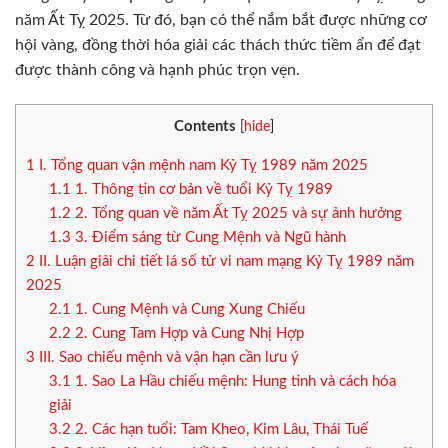
năm Ất Tỵ 2025. Từ đó, bạn có thể nắm bắt được những cơ
hội vàng, đồng thời hóa giải các thách thức tiềm ẩn để đạt
được thành công và hạnh phúc trọn vẹn.
Contents
[
hide
]
1
I. Tổng quan vận mệnh nam Kỷ Tỵ 1989 năm 2025
1.1
1. Thông tin cơ bản về tuổi Kỷ Tỵ 1989
1.2
2. Tổng quan về năm Ất Tỵ 2025 và sự ảnh hưởng
1.3
3. Điểm sáng từ Cung Mệnh và Ngũ hành
2
II. Luận giải chi tiết lá số tử vi nam mạng Kỷ Tỵ 1989 năm
2025
2.1
1. Cung Mệnh và Cung Xung Chiếu
2.2
2. Cung Tam Hợp và Cung Nhị Hợp
3
III. Sao chiếu mệnh và vận hạn cần lưu ý
3.1
1. Sao La Hầu chiếu mệnh: Hung tinh và cách hóa
giải
3.2
2. Các hạn tuổi: Tam Kheo, Kim Lâu, Thái Tuế