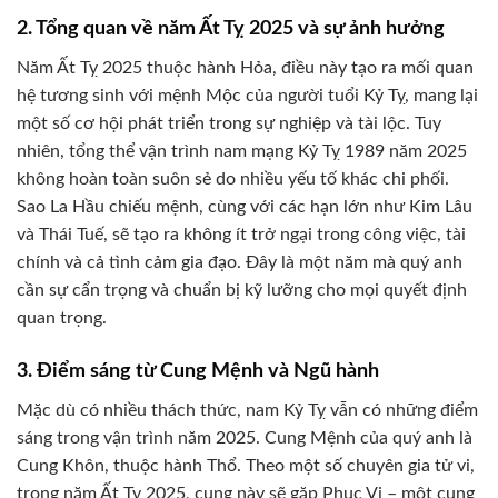
2. Tổng quan về năm Ất Tỵ 2025 và sự ảnh hưởng
Năm Ất Tỵ 2025 thuộc hành Hỏa, điều này tạo ra mối quan
hệ tương sinh với mệnh Mộc của người tuổi Kỷ Tỵ, mang lại
một số cơ hội phát triển trong sự nghiệp và tài lộc. Tuy
nhiên, tổng thể vận trình nam mạng Kỷ Tỵ 1989 năm 2025
không hoàn toàn suôn sẻ do nhiều yếu tố khác chi phối.
Sao La Hầu chiếu mệnh, cùng với các hạn lớn như Kim Lâu
và Thái Tuế, sẽ tạo ra không ít trở ngại trong công việc, tài
chính và cả tình cảm gia đạo. Đây là một năm mà quý anh
cần sự cẩn trọng và chuẩn bị kỹ lưỡng cho mọi quyết định
quan trọng.
3. Điểm sáng từ Cung Mệnh và Ngũ hành
Mặc dù có nhiều thách thức, nam Kỷ Tỵ vẫn có những điểm
sáng trong vận trình năm 2025. Cung Mệnh của quý anh là
Cung Khôn, thuộc hành Thổ. Theo một số chuyên gia tử vi,
trong năm Ất Tỵ 2025, cung này sẽ gặp Phục Vị – một cung