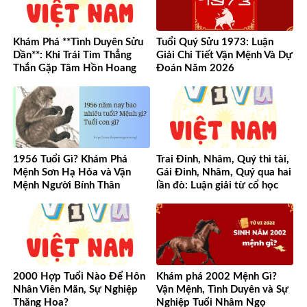
Khám Phá **Tình Duyên Sửu
Tuổi Quý Sửu 1973: Luận
Dần**: Khi Trái Tim Thẳng
Giải Chi Tiết Vận Mệnh Và Dự
Thắn Gặp Tâm Hồn Hoang
Đoán Năm 2026
Dã
1956 Tuổi Gì? Khám Phá
Trai Đinh, Nhâm, Quý thì tài,
Mệnh Sơn Hạ Hỏa và Vận
Gái Đinh, Nhâm, Quý qua hai
Mệnh Người Bính Thân
lần đò: Luận giải từ cổ học
đến hiện đại
2000 Hợp Tuổi Nào Để Hôn
Khám phá 2002 Mệnh Gì?
Nhân Viên Mãn, Sự Nghiệp
Vận Mệnh, Tình Duyên và Sự
Thăng Hoa?
Nghiệp Tuổi Nhâm Ngọ