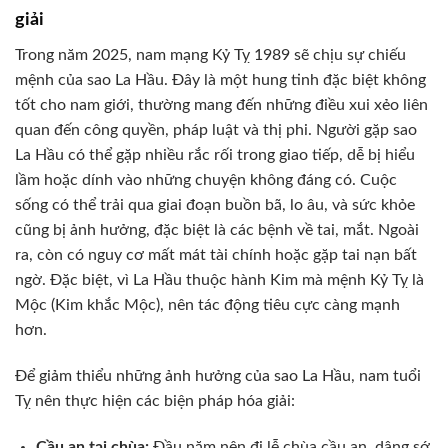
giải
Trong năm 2025, nam mạng Kỷ Tỵ 1989 sẽ chịu sự chiếu
mệnh của sao La Hầu. Đây là một hung tinh đặc biệt không
tốt cho nam giới, thường mang đến những điều xui xẻo liên
quan đến công quyền, pháp luật và thị phi. Người gặp sao
La Hầu có thể gặp nhiều rắc rối trong giao tiếp, dễ bị hiểu
lầm hoặc dính vào những chuyện không đáng có. Cuộc
sống có thể trải qua giai đoạn buồn bã, lo âu, và sức khỏe
cũng bị ảnh hưởng, đặc biệt là các bệnh về tai, mắt. Ngoài
ra, còn có nguy cơ mất mát tài chính hoặc gặp tai nạn bất
ngờ. Đặc biệt, vì La Hầu thuộc hành Kim mà mệnh Kỷ Tỵ là
Mộc (Kim khắc Mộc), nên tác động tiêu cực càng mạnh
hơn.
Để giảm thiểu những ảnh hưởng của sao La Hầu, nam tuổi
Tỵ nên thực hiện các biện pháp hóa giải:
Cầu an tại chùa:
Đầu năm nên đi lễ chùa cầu an, dâng sớ