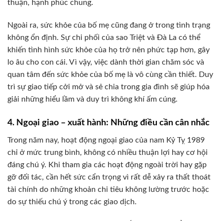
thuận, hạnh phúc chung.
Ngoài ra, sức khỏe của bố mẹ cũng đang ở trong tình trạng
không ổn định. Sự chi phối của sao Triệt và Đà La có thể
khiến tình hình sức khỏe của họ trở nên phức tạp hơn, gây
lo âu cho con cái. Vì vậy, việc dành thời gian chăm sóc và
quan tâm đến sức khỏe của bố mẹ là vô cùng cần thiết. Duy
trì sự giao tiếp cởi mở và sẻ chia trong gia đình sẽ giúp hóa
giải những hiểu lầm và duy trì không khí ấm cúng.
4. Ngoại giao – xuất hành: Những điều cần cân nhắc
Trong năm nay, hoạt động ngoại giao của nam Kỷ Tỵ 1989
chỉ ở mức trung bình, không có nhiều thuận lợi hay cơ hội
đáng chú ý. Khi tham gia các hoạt động ngoài trời hay gặp
gỡ đối tác, cần hết sức cẩn trọng vì rất dễ xảy ra thất thoát
tài chính do những khoản chi tiêu không lường trước hoặc
do sự thiếu chú ý trong các giao dịch.