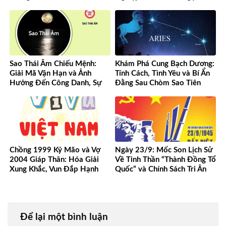
Sao Thái Âm Chiếu Mệnh:
Khám Phá Cung Bạch Dương:
Giải Mã Vận Hạn và Ảnh
Tính Cách, Tình Yêu và Bí Ẩn
Hưởng Đến Công Danh, Sự
Đằng Sau Chòm Sao Tiên
Nghiệp Của Bạn
Phong
Chồng 1999 Kỷ Mão và Vợ
Ngày 23/9: Mốc Son Lịch Sử
2004 Giáp Thân: Hóa Giải
Về Tinh Thần “Thành Đồng Tổ
Xung Khắc, Vun Đắp Hạnh
Quốc” và Chính Sách Tri Ân
Phúc Bền Lâu
Người Có Công
Để lại một bình luận