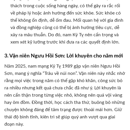
thách trong cuộc sống hàng ngày, có thể gây ra rắc rối
về pháp lý hoặc ảnh hưởng đến sức khỏe. Sức khỏe có
thể không ổn định, dễ ốm đau. Mối quan hệ với gia đình
và đồng nghiệp cũng có thể bị ảnh hưởng tiêu cực, dễ
xảy ra mâu thuẫn. Do đó, nam Kỷ Tỵ nên cẩn trọng và
xem xét kỹ lưỡng trước khi đưa ra các quyết định lớn.
3. Vận niên Ngưu Hồi Sơn: Lời khuyên cho năm mới
Năm 2025, nam mạng Kỷ Tỵ 1989 gặp vận niên Ngưu Hồi
Sơn, mang ý nghĩa “Trâu về núi non”. Vận niên này nhắc nhở
rằng mọi việc trong năm có thể gặp khó khăn, công sức bỏ
ra nhiều nhưng kết quả chưa chắc đã như ý. Lời khuyên là
nên cẩn thận trong từng việc nhỏ, không nên quá vội vàng
hay ôm đồm. Đồng thời, học cách tha thứ, buông bỏ những
chuyện không đáng để tâm trạng được thoải mái hơn. Giữ
thái độ bình tĩnh, kiên trì sẽ giúp quý anh vượt qua giai
đoạn này.