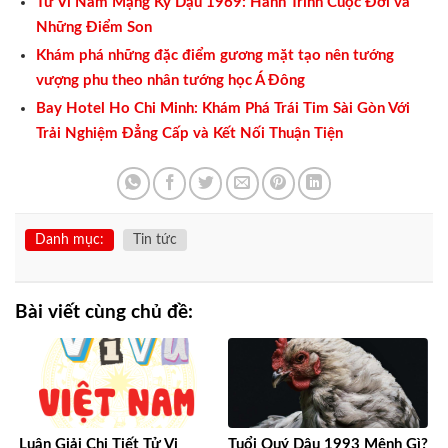
Tử Vi Nam Mạng Kỷ Dậu 1969: Hành Trình Cuộc Đời và
Những Điểm Son
Khám phá những đặc điểm gương mặt tạo nên tướng
vượng phu theo nhân tướng học Á Đông
Bay Hotel Ho Chi Minh: Khám Phá Trái Tim Sài Gòn Với
Trải Nghiệm Đẳng Cấp và Kết Nối Thuận Tiện
Danh mục:
Tin tức
Bài viết cùng chủ đề:
Luận Giải Chi Tiết Tử Vi
Tuổi Quý Dậu 1993 Mệnh Gì?