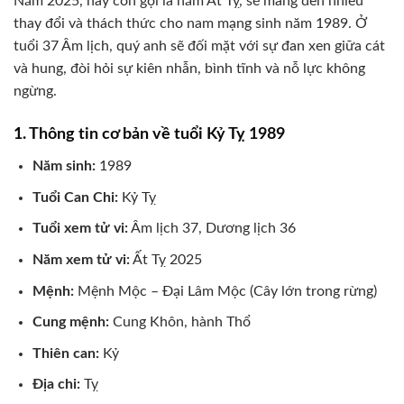
Năm 2025, hay còn gọi là năm Ất Tỵ, sẽ mang đến nhiều
thay đổi và thách thức cho nam mạng sinh năm 1989. Ở
tuổi 37 Âm lịch, quý anh sẽ đối mặt với sự đan xen giữa cát
và hung, đòi hỏi sự kiên nhẫn, bình tĩnh và nỗ lực không
ngừng.
1. Thông tin cơ bản về tuổi Kỷ Tỵ 1989
Năm sinh:
1989
Tuổi Can Chi:
Kỷ Tỵ
Tuổi xem tử vi:
Âm lịch 37, Dương lịch 36
Năm xem tử vi:
Ất Tỵ 2025
Mệnh:
Mệnh Mộc – Đại Lâm Mộc (Cây lớn trong rừng)
Cung mệnh:
Cung Khôn, hành Thổ
Thiên can:
Kỷ
Địa chi:
Tỵ