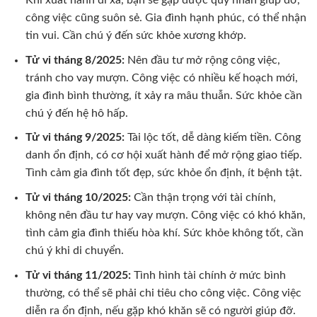
Khi xuất hành đi xa, bạn sẽ gặp được quý nhân giúp đỡ,
công việc cũng suôn sẻ. Gia đình hạnh phúc, có thể nhận
tin vui. Cần chú ý đến sức khỏe xương khớp.
Tử vi tháng 8/2025:
Nên đầu tư mở rộng công việc,
tránh cho vay mượn. Công việc có nhiều kế hoạch mới,
gia đình bình thường, ít xảy ra mâu thuẫn. Sức khỏe cần
chú ý đến hệ hô hấp.
Tử vi tháng 9/2025:
Tài lộc tốt, dễ dàng kiếm tiền. Công
danh ổn định, có cơ hội xuất hành để mở rộng giao tiếp.
Tình cảm gia đình tốt đẹp, sức khỏe ổn định, ít bệnh tật.
Tử vi tháng 10/2025:
Cần thận trọng với tài chính,
không nên đầu tư hay vay mượn. Công việc có khó khăn,
tình cảm gia đình thiếu hòa khí. Sức khỏe không tốt, cần
chú ý khi di chuyển.
Tử vi tháng 11/2025:
Tình hình tài chính ở mức bình
thường, có thể sẽ phải chi tiêu cho công việc. Công việc
diễn ra ổn định, nếu gặp khó khăn sẽ có người giúp đỡ.