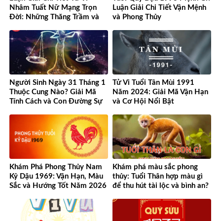
Nhâm Tuất Nữ Mạng Trọn
Luận Giải Chi Tiết Vận Mệnh
Đời: Những Thăng Trầm và
và Phong Thủy
Cơ Hội
Người Sinh Ngày 31 Tháng 1
Tử Vi Tuổi Tân Mùi 1991
Thuộc Cung Nào? Giải Mã
Năm 2024: Giải Mã Vận Hạn
Tính Cách và Con Đường Sự
và Cơ Hội Nổi Bật
Nghiệp Độc Đáo
Khám Phá Phong Thủy Nam
Khám phá màu sắc phong
Kỷ Dậu 1969: Vận Hạn, Màu
thủy: Tuổi Thân hợp màu gì
Sắc và Hướng Tốt Năm 2026
để thu hút tài lộc và bình an?