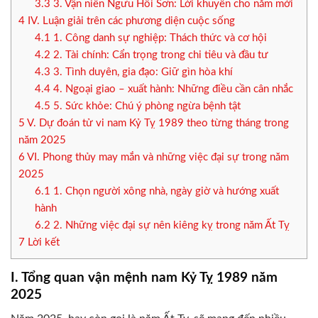
3.3
3. Vận niên Ngưu Hồi Sơn: Lời khuyên cho năm mới
4
IV. Luận giải trên các phương diện cuộc sống
4.1
1. Công danh sự nghiệp: Thách thức và cơ hội
4.2
2. Tài chính: Cẩn trọng trong chi tiêu và đầu tư
4.3
3. Tình duyên, gia đạo: Giữ gìn hòa khí
4.4
4. Ngoại giao – xuất hành: Những điều cần cân nhắc
4.5
5. Sức khỏe: Chú ý phòng ngừa bệnh tật
5
V. Dự đoán tử vi nam Kỷ Tỵ 1989 theo từng tháng trong
năm 2025
6
VI. Phong thủy may mắn và những việc đại sự trong năm
2025
6.1
1. Chọn người xông nhà, ngày giờ và hướng xuất
hành
6.2
2. Những việc đại sự nên kiêng kỵ trong năm Ất Tỵ
7
Lời kết
I. Tổng quan vận mệnh nam Kỷ Tỵ 1989 năm
2025