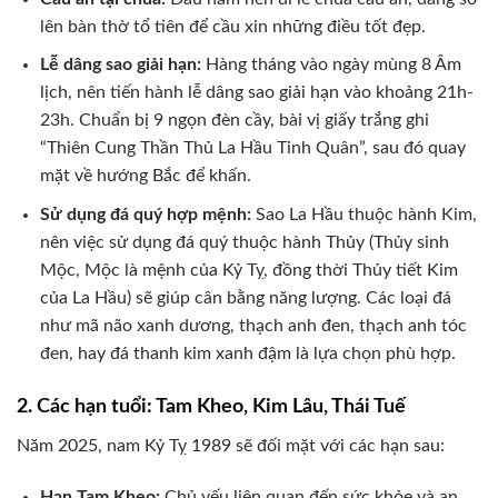
lên bàn thờ tổ tiên để cầu xin những điều tốt đẹp.
Lễ dâng sao giải hạn:
Hàng tháng vào ngày mùng 8 Âm
lịch, nên tiến hành lễ dâng sao giải hạn vào khoảng 21h-
23h. Chuẩn bị 9 ngọn đèn cầy, bài vị giấy trắng ghi
“Thiên Cung Thần Thủ La Hầu Tinh Quân”, sau đó quay
mặt về hướng Bắc để khấn.
Sử dụng đá quý hợp mệnh:
Sao La Hầu thuộc hành Kim,
nên việc sử dụng đá quý thuộc hành Thủy (Thủy sinh
Mộc, Mộc là mệnh của Kỷ Tỵ, đồng thời Thủy tiết Kim
của La Hầu) sẽ giúp cân bằng năng lượng. Các loại đá
như mã não xanh dương, thạch anh đen, thạch anh tóc
đen, hay đá thanh kim xanh đậm là lựa chọn phù hợp.
2. Các hạn tuổi: Tam Kheo, Kim Lâu, Thái Tuế
Năm 2025, nam Kỷ Tỵ 1989 sẽ đối mặt với các hạn sau:
Hạn Tam Kheo:
Chủ yếu liên quan đến sức khỏe và an