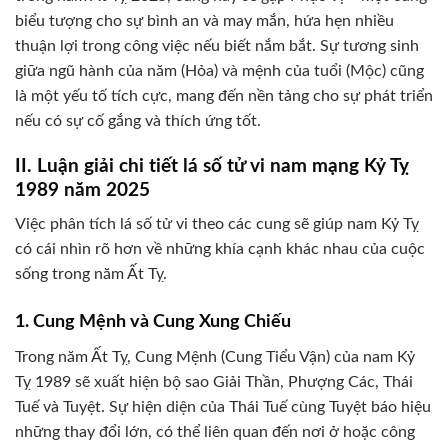
biểu tượng cho sự bình an và may mắn, hứa hẹn nhiều
thuận lợi trong công việc nếu biết nắm bắt. Sự tương sinh
giữa ngũ hành của năm (Hỏa) và mệnh của tuổi (Mộc) cũng
là một yếu tố tích cực, mang đến nền tảng cho sự phát triển
nếu có sự cố gắng và thích ứng tốt.
II. Luận giải chi tiết lá số tử vi nam mạng Kỷ Tỵ
1989 năm 2025
Việc phân tích lá số tử vi theo các cung sẽ giúp nam Kỷ Tỵ
có cái nhìn rõ hơn về những khía cạnh khác nhau của cuộc
sống trong năm Ất Tỵ.
1. Cung Mệnh và Cung Xung Chiếu
Trong năm Ất Tỵ, Cung Mệnh (Cung Tiểu Vận) của nam Kỷ
Tỵ 1989 sẽ xuất hiện bộ sao Giải Thần, Phượng Các, Thái
Tuế và Tuyệt. Sự hiện diện của Thái Tuế cùng Tuyệt báo hiệu
những thay đổi lớn, có thể liên quan đến nơi ở hoặc công