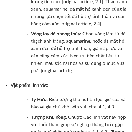
lượng tích cực [original article, 2.1]. Thạch anh
xanh, aquamarine, đá mắt hổ xanh đen cũng là
những lựa chọn tốt để hỗ trợ tinh thần và cân
bằng cảm xúc [original article, 2.4].
Vòng tay đá phong thủy:
Chọn vòng làm từ đá
thạch anh trắng, aquamarine, hoặc đá mắt hổ
xanh đen để hỗ trợ tinh thần, giảm áp lực và
cân bằng cảm xúc. Nên ưu tiên chất liệu tự
nhiên, màu sắc hài hòa và sử dụng ở mức vừa
phải [original article].
Vật phẩm linh vật:
Tỳ Hưu:
Biểu tượng thu hút tài lộc, giữ của và
bảo vệ gia chủ khỏi vận xui [cite: 4.1, 4.3].
Tượng Khỉ, Rồng, Chuột:
Các linh vật này hợp
với tuổi Thân, giúp sự nghiệp thăng tiến, gặp
nhiều quý nhân phù trợ [cite: 4.1, 4.3]. Tượng