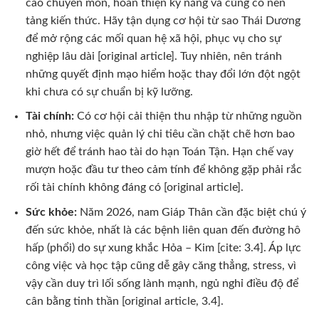
cao chuyên môn, hoàn thiện kỹ năng và củng cố nền
tảng kiến thức. Hãy tận dụng cơ hội từ sao Thái Dương
để mở rộng các mối quan hệ xã hội, phục vụ cho sự
nghiệp lâu dài [original article]. Tuy nhiên, nên tránh
những quyết định mạo hiểm hoặc thay đổi lớn đột ngột
khi chưa có sự chuẩn bị kỹ lưỡng.
Tài chính:
Có cơ hội cải thiện thu nhập từ những nguồn
nhỏ, nhưng việc quản lý chi tiêu cần chặt chẽ hơn bao
giờ hết để tránh hao tài do hạn Toán Tận. Hạn chế vay
mượn hoặc đầu tư theo cảm tính để không gặp phải rắc
rối tài chính không đáng có [original article].
Sức khỏe:
Năm 2026, nam Giáp Thân cần đặc biệt chú ý
đến sức khỏe, nhất là các bệnh liên quan đến đường hô
hấp (phổi) do sự xung khắc Hỏa – Kim [cite: 3.4]. Áp lực
công việc và học tập cũng dễ gây căng thẳng, stress, vì
vậy cần duy trì lối sống lành mạnh, ngủ nghỉ điều độ để
cân bằng tinh thần [original article, 3.4].