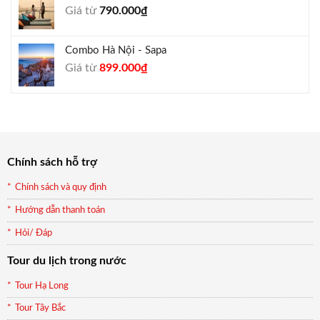
Giá từ
790.000
₫
940.000₫.
Combo Hà Nội - Sapa
Giá
Giá
Giá từ
899.000
₫
gốc
hiện
là:
tại
990.000₫.
là:
899.000₫.
Chính sách hỗ trợ
Chính sách và quy định
Hướng dẫn thanh toán
Hỏi/ Đáp
Tour du lịch trong nước
Tour Hạ Long
Tour Tây Bắc