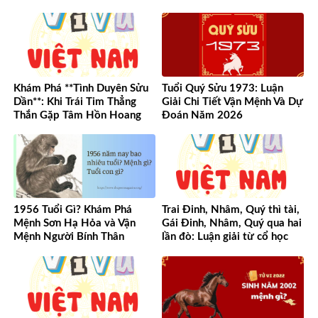
Khám Phá **Tình Duyên Sửu
Tuổi Quý Sửu 1973: Luận
Dần**: Khi Trái Tim Thẳng
Giải Chi Tiết Vận Mệnh Và Dự
Thắn Gặp Tâm Hồn Hoang
Đoán Năm 2026
Dã
1956 Tuổi Gì? Khám Phá
Trai Đinh, Nhâm, Quý thì tài,
Mệnh Sơn Hạ Hỏa và Vận
Gái Đinh, Nhâm, Quý qua hai
Mệnh Người Bính Thân
lần đò: Luận giải từ cổ học
đến hiện đại