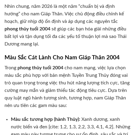
Nhìn chung, năm 2026 là một năm “chuẩn bị và định
hướng” cho nam Giáp Thân. Việc chủ động điều chỉnh kế
hoạch, giữ nhịp độ ổn định và áp dụng các nguyên tắc
phong thủy tuổi 2004
sẽ giúp các bạn hóa giải những điều
bất lợi và tận dụng tối đa các yếu tố thuận lợi mà sao Thái
Dương mang lại.
Màu Sắc Cát Lành Cho Nam Giáp Thân 2004
Trong
phong thủy tuổi 2004
cho nam mạng, việc lựa chọn
màu sắc phù hợp với bản mệnh Tuyền Trung Thủy đóng vai
trò quan trọng trong việc thu hút năng lượng tích cực, tăng
cường may mắn và giảm thiểu tác động tiêu cực. Dựa trên
quy luật ngũ hành tương sinh, tương hợp, nam Giáp Thân
nên ưu tiên các gam màu sau:
Màu sắc tương hợp (hành Thủy):
Xanh dương, xanh
nước biển và đen [cite: 1.2, 1.3, 2.2, 3.3, 4.1, 4.2]. Những
gam màu này tượng trưng cho sự ổn định, sâu sắc và trí