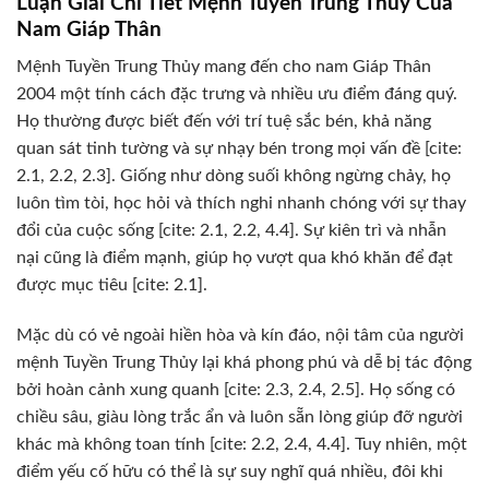
Luận Giải Chi Tiết Mệnh Tuyền Trung Thủy Của
Nam Giáp Thân
Mệnh Tuyền Trung Thủy mang đến cho nam Giáp Thân
2004 một tính cách đặc trưng và nhiều ưu điểm đáng quý.
Họ thường được biết đến với trí tuệ sắc bén, khả năng
quan sát tinh tường và sự nhạy bén trong mọi vấn đề [cite:
2.1, 2.2, 2.3]. Giống như dòng suối không ngừng chảy, họ
luôn tìm tòi, học hỏi và thích nghi nhanh chóng với sự thay
đổi của cuộc sống [cite: 2.1, 2.2, 4.4]. Sự kiên trì và nhẫn
nại cũng là điểm mạnh, giúp họ vượt qua khó khăn để đạt
được mục tiêu [cite: 2.1].
Mặc dù có vẻ ngoài hiền hòa và kín đáo, nội tâm của người
mệnh Tuyền Trung Thủy lại khá phong phú và dễ bị tác động
bởi hoàn cảnh xung quanh [cite: 2.3, 2.4, 2.5]. Họ sống có
chiều sâu, giàu lòng trắc ẩn và luôn sẵn lòng giúp đỡ người
khác mà không toan tính [cite: 2.2, 2.4, 4.4]. Tuy nhiên, một
điểm yếu cố hữu có thể là sự suy nghĩ quá nhiều, đôi khi