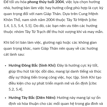
Để tối ưu hóa
phong thủy tuổi 2004
, việc lựa chọn hướng
nhà, hướng bàn làm việc hay hướng cổng phù hợp là cực kỳ
quan trọng đối với nam Giáp Thân. Dựa trên Cung Mệnh
Khôn Thổ, nam sinh năm 2004 thuộc Tây Tứ Mệnh [cite:
1.4, 1.5, 5.4, 5.5]. Do đó, các bạn nên ưu tiên các hướng
thuộc nhóm Tây Tứ Trạch để thu hút vượng khí và may mắn.
Khi bố trí bàn làm việc, giường ngủ hoặc các không gian
quan trọng khác, nam Giáp Thân nên quay về các hướng
cát lành sau:
Hướng Đông Bắc (Sinh Khí):
Đây là hướng cực kỳ tốt,
giúp thu hút tài lộc dồi dào, mang lại danh tiếng và thúc
đẩy sự thăng tiến trong công việc, học tập. Sinh Khí tạo
điều kiện cho sự phát triển mạnh mẽ và ổn định [cite:
5.2, 5.4].
Hướng Tây Bắc (Diên Niên):
Hướng này mang lại sự ổn
định và hòa thuận cho các mối quan hệ trong gia đình và