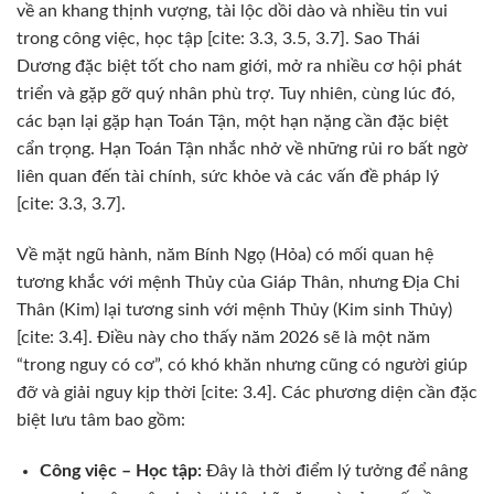
về an khang thịnh vượng, tài lộc dồi dào và nhiều tin vui
trong công việc, học tập [cite: 3.3, 3.5, 3.7]. Sao Thái
Dương đặc biệt tốt cho nam giới, mở ra nhiều cơ hội phát
triển và gặp gỡ quý nhân phù trợ. Tuy nhiên, cùng lúc đó,
các bạn lại gặp hạn Toán Tận, một hạn nặng cần đặc biệt
cẩn trọng. Hạn Toán Tận nhắc nhở về những rủi ro bất ngờ
liên quan đến tài chính, sức khỏe và các vấn đề pháp lý
[cite: 3.3, 3.7].
Về mặt ngũ hành, năm Bính Ngọ (Hỏa) có mối quan hệ
tương khắc với mệnh Thủy của Giáp Thân, nhưng Địa Chi
Thân (Kim) lại tương sinh với mệnh Thủy (Kim sinh Thủy)
[cite: 3.4]. Điều này cho thấy năm 2026 sẽ là một năm
“trong nguy có cơ”, có khó khăn nhưng cũng có người giúp
đỡ và giải nguy kịp thời [cite: 3.4]. Các phương diện cần đặc
biệt lưu tâm bao gồm:
Công việc – Học tập:
Đây là thời điểm lý tưởng để nâng