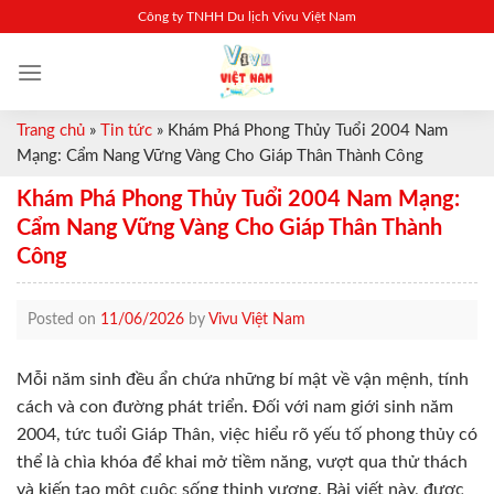
Skip
Công ty TNHH Du lịch Vivu Việt Nam
to
content
Trang chủ
»
Tin tức
»
Khám Phá Phong Thủy Tuổi 2004 Nam
Mạng: Cẩm Nang Vững Vàng Cho Giáp Thân Thành Công
Khám Phá Phong Thủy Tuổi 2004 Nam Mạng:
Cẩm Nang Vững Vàng Cho Giáp Thân Thành
Công
Posted on
11/06/2026
by
Vivu Việt Nam
Mỗi năm sinh đều ẩn chứa những bí mật về vận mệnh, tính
cách và con đường phát triển. Đối với nam giới sinh năm
2004, tức tuổi Giáp Thân, việc hiểu rõ yếu tố phong thủy có
thể là chìa khóa để khai mở tiềm năng, vượt qua thử thách
và kiến tạo một cuộc sống thịnh vượng. Bài viết này, được