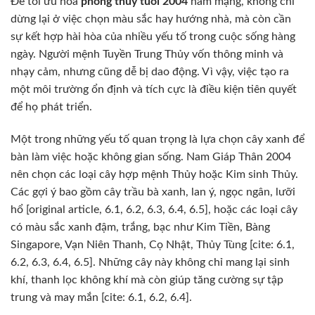
Để tối ưu hóa
phong thủy tuổi 2004
nam mạng, không chỉ
dừng lại ở việc chọn màu sắc hay hướng nhà, mà còn cần
sự kết hợp hài hòa của nhiều yếu tố trong cuộc sống hàng
ngày. Người mệnh Tuyền Trung Thủy vốn thông minh và
nhạy cảm, nhưng cũng dễ bị dao động. Vì vậy, việc tạo ra
một môi trường ổn định và tích cực là điều kiện tiên quyết
để họ phát triển.
Một trong những yếu tố quan trọng là lựa chọn cây xanh để
bàn làm việc hoặc không gian sống. Nam Giáp Thân 2004
nên chọn các loại cây hợp mệnh Thủy hoặc Kim sinh Thủy.
Các gợi ý bao gồm cây trầu bà xanh, lan ý, ngọc ngân, lưỡi
hổ [original article, 6.1, 6.2, 6.3, 6.4, 6.5], hoặc các loại cây
có màu sắc xanh đậm, trắng, bạc như Kim Tiền, Bàng
Singapore, Vạn Niên Thanh, Cọ Nhật, Thủy Tùng [cite: 6.1,
6.2, 6.3, 6.4, 6.5]. Những cây này không chỉ mang lại sinh
khí, thanh lọc không khí mà còn giúp tăng cường sự tập
trung và may mắn [cite: 6.1, 6.2, 6.4].