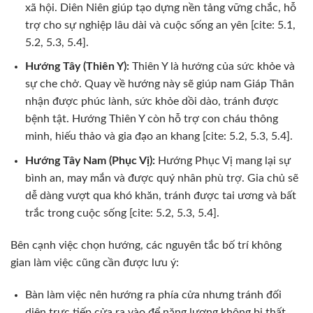
xã hội. Diên Niên giúp tạo dựng nền tảng vững chắc, hỗ
trợ cho sự nghiệp lâu dài và cuộc sống an yên [cite: 5.1,
5.2, 5.3, 5.4].
Hướng Tây (Thiên Y):
Thiên Y là hướng của sức khỏe và
sự che chở. Quay về hướng này sẽ giúp nam Giáp Thân
nhận được phúc lành, sức khỏe dồi dào, tránh được
bệnh tật. Hướng Thiên Y còn hỗ trợ con cháu thông
minh, hiếu thảo và gia đạo an khang [cite: 5.2, 5.3, 5.4].
Hướng Tây Nam (Phục Vị):
Hướng Phục Vị mang lại sự
bình an, may mắn và được quý nhân phù trợ. Gia chủ sẽ
dễ dàng vượt qua khó khăn, tránh được tai ương và bất
trắc trong cuộc sống [cite: 5.2, 5.3, 5.4].
Bên cạnh việc chọn hướng, các nguyên tắc bố trí không
gian làm việc cũng cần được lưu ý:
Bàn làm việc nên hướng ra phía cửa nhưng tránh đối
diện trực tiếp cửa ra vào để năng lượng không bị thất