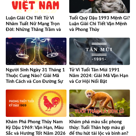
Luận Giải Chi Tiết Tử Vi
Tuổi Quý Dậu 1993 Mệnh Gì?
Nhâm Tuất Nữ Mạng Trọn
Luận Giải Chi Tiết Vận Mệnh
Đời: Những Thăng Trầm và
và Phong Thủy
Cơ Hội
Người Sinh Ngày 31 Tháng 1
Tử Vi Tuổi Tân Mùi 1991
Thuộc Cung Nào? Giải Mã
Năm 2024: Giải Mã Vận Hạn
Tính Cách và Con Đường Sự
và Cơ Hội Nổi Bật
Nghiệp Độc Đáo
Khám Phá Phong Thủy Nam
Khám phá màu sắc phong
Kỷ Dậu 1969: Vận Hạn, Màu
thủy: Tuổi Thân hợp màu gì
Sắc và Hướng Tốt Năm 2026
để thu hút tài lộc và bình an?