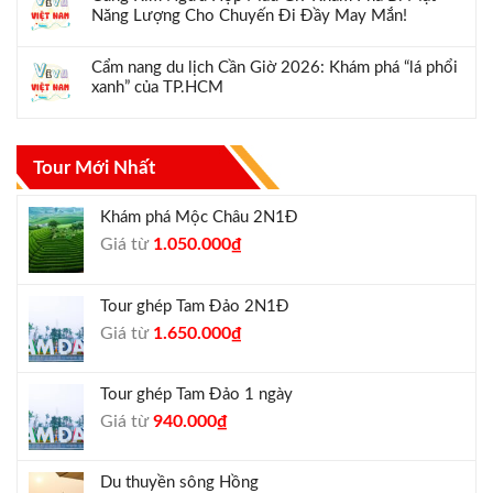
Năng Lượng Cho Chuyến Đi Đầy May Mắn!
Cẩm nang du lịch Cần Giờ 2026: Khám phá “lá phổi
xanh” của TP.HCM
Tour Mới Nhất
Khám phá Mộc Châu 2N1Đ
Giá
Giá
Giá từ
1.050.000
₫
gốc
hiện
là:
tại
Tour ghép Tam Đảo 2N1Đ
1.300.000₫.
là:
Giá
Giá
Giá từ
1.650.000
₫
1.050.000₫.
gốc
hiện
là:
tại
Tour ghép Tam Đảo 1 ngày
1.800.000₫.
là:
Giá
Giá
Giá từ
940.000
₫
1.650.000₫.
gốc
hiện
là:
tại
Du thuyền sông Hồng
1.000.000₫.
là: