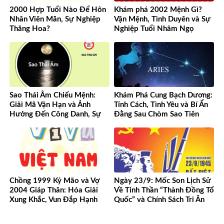
2000 Hợp Tuổi Nào Để Hôn
Khám phá 2002 Mệnh Gì?
Nhân Viên Mãn, Sự Nghiệp
Vận Mệnh, Tình Duyên và Sự
Thăng Hoa?
Nghiệp Tuổi Nhâm Ngọ
Sao Thái Âm Chiếu Mệnh:
Khám Phá Cung Bạch Dương:
Giải Mã Vận Hạn và Ảnh
Tính Cách, Tình Yêu và Bí Ẩn
Hưởng Đến Công Danh, Sự
Đằng Sau Chòm Sao Tiên
Nghiệp Của Bạn
Phong
Chồng 1999 Kỷ Mão và Vợ
Ngày 23/9: Mốc Son Lịch Sử
2004 Giáp Thân: Hóa Giải
Về Tinh Thần “Thành Đồng Tổ
Xung Khắc, Vun Đắp Hạnh
Quốc” và Chính Sách Tri Ân
Phúc Bền Lâu
Người Có Công