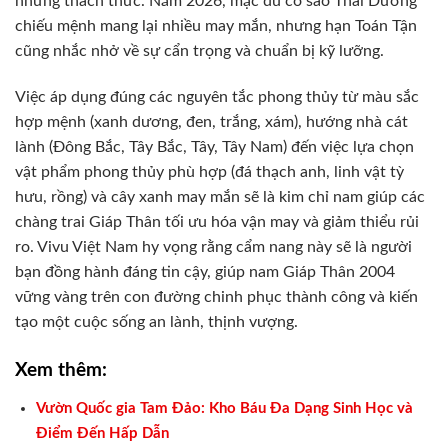
những thách thức. Năm 2026, mặc dù có sao Thái Dương
chiếu mệnh mang lại nhiều may mắn, nhưng hạn Toán Tận
cũng nhắc nhở về sự cẩn trọng và chuẩn bị kỹ lưỡng.
Việc áp dụng đúng các nguyên tắc phong thủy từ màu sắc
hợp mệnh (xanh dương, đen, trắng, xám), hướng nhà cát
lành (Đông Bắc, Tây Bắc, Tây, Tây Nam) đến việc lựa chọn
vật phẩm phong thủy phù hợp (đá thạch anh, linh vật tỳ
hưu, rồng) và cây xanh may mắn sẽ là kim chỉ nam giúp các
chàng trai Giáp Thân tối ưu hóa vận may và giảm thiểu rủi
ro. Vivu Việt Nam hy vọng rằng cẩm nang này sẽ là người
bạn đồng hành đáng tin cậy, giúp nam Giáp Thân 2004
vững vàng trên con đường chinh phục thành công và kiến
tạo một cuộc sống an lành, thịnh vượng.
Xem thêm:
Vườn Quốc gia Tam Đảo: Kho Báu Đa Dạng Sinh Học và
Điểm Đến Hấp Dẫn