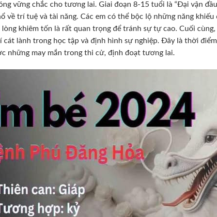
ng vững chắc cho tương lai. Giai đoạn 8-15 tuổi là “Đại vận đầ
ổ về trí tuệ và tài năng. Các em có thể bộc lộ những năng khiếu 
lòng khiêm tốn là rất quan trọng để tránh sự tự cao. Cuối cùng, 
í cát lành trong học tập và định hình sự nghiệp. Đây là thời đi
c những may mắn trong thi cử, định đoạt tương lai.