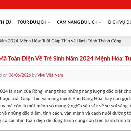
THIỆU
TOUR DU LỊCH
CẨM NANG DU LỊCH
DỊCH VỤ D
 Năm 2024 Mệnh Hỏa: Tuổi Giáp Thìn và Hành Trình Thành Công
 Mã Toàn Diện Về Trẻ Sinh Năm 2024 Mệnh Hỏa: Tuổ
ed on
06/06/2026
by
Vivu Việt Nam
24 là năm của Rồng, mang theo những năng lượng đặc biệt cho 
huộc tuổi Giáp Thìn và mang mệnh Phú Đăng Hỏa, hay còn gọi là
uy mà còn là một mệnh số mang ý nghĩa sâu sắc về sự soi sáng,
ết về những đặc điểm, tính cách, vận mệnh và cách nuôi dưỡng tố
 có cái nhìn toàn diện để đồng hành cùng con trên hành trình t