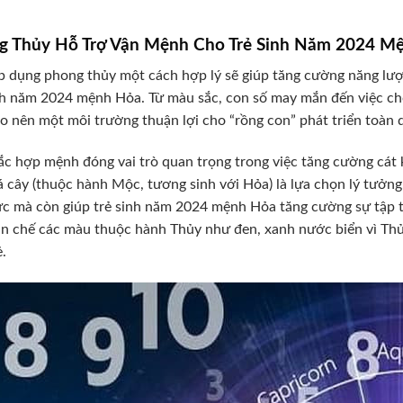
g Thủy Hỗ Trợ Vận Mệnh Cho Trẻ Sinh Năm 2024 M
p dụng phong thủy một cách hợp lý sẽ giúp tăng cường năng lượn
nh năm 2024 mệnh Hỏa. Từ màu sắc, con số may mắn đến việc ch
ạo nên một môi trường thuận lợi cho “rồng con” phát triển toàn d
c hợp mệnh đóng vai trò quan trọng trong việc tăng cường cát 
á cây (thuộc hành Mộc, tương sinh với Hỏa) là lựa chọn lý tưở
ực mà còn giúp trẻ sinh năm 2024 mệnh Hỏa tăng cường sự tập tr
n chế các màu thuộc hành Thủy như đen, xanh nước biển vì Th
ẻ.