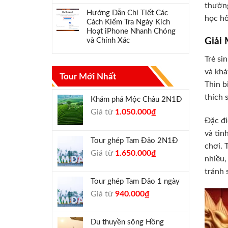
thường
Hướng Dẫn Chi Tiết Các
học hỏ
Cách Kiểm Tra Ngày Kích
Hoạt iPhone Nhanh Chóng
và Chính Xác
Giải
Trẻ si
và khá
Tour Mới Nhất
Thìn b
thích 
Khám phá Mộc Châu 2N1Đ
Giá
Giá
Giá từ
1.050.000
₫
Đặc đi
gốc
hiện
là:
tại
và tin
Tour ghép Tam Đảo 2N1Đ
1.300.000₫.
là:
chơi. 
Giá
Giá
Giá từ
1.650.000
₫
1.050.000₫.
nhiều,
gốc
hiện
tránh 
là:
tại
Tour ghép Tam Đảo 1 ngày
1.800.000₫.
là:
Giá
Giá
Giá từ
940.000
₫
1.650.000₫.
gốc
hiện
là:
tại
Du thuyền sông Hồng
1.000.000₫.
là: