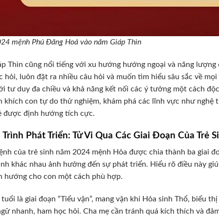
024 mệnh Phú Đăng Hoả vào năm Giáp Thìn
áp Thìn cũng nổi tiếng với xu hướng hướng ngoại và năng lượng ca
 hỏi, luôn đặt ra nhiều câu hỏi và muốn tìm hiểu sâu sắc về mọi 
ới tư duy đa chiều và khả năng kết nối các ý tưởng một cách độ
 khích con tự do thử nghiệm, khám phá các lĩnh vực như nghệ 
ẻ được định hướng tích cực.
Trình Phát Triển: Tử Vi Qua Các Giai Đoạn Của Tr
nh của trẻ sinh năm 2024 mệnh Hỏa được chia thành ba giai đo
nh khác nhau ảnh hưởng đến sự phát triển. Hiểu rõ điều này gi
h hướng cho con một cách phù hợp.
 tuổi là giai đoạn “Tiểu vận”, mang vận khí Hỏa sinh Thổ, biểu thị
gữ nhanh, ham học hỏi. Cha mẹ cần tránh quá kích thích và đảm