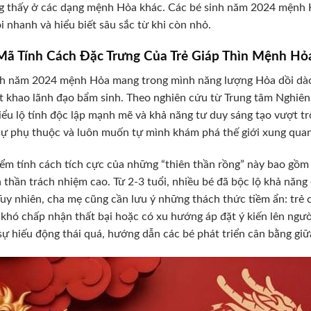
 thấy ở các dạng mệnh Hỏa khác. Các bé sinh năm 2024 mệnh Hỏ
i nhanh và hiểu biết sâu sắc từ khi còn nhỏ.
 Mã Tính Cách Đặc Trưng Của Trẻ Giáp Thìn Mệnh Hỏ
nh năm 2024 mệnh Hỏa mang trong mình năng lượng Hỏa dồi dào,
t khao lãnh đạo bẩm sinh. Theo nghiên cứu từ Trung tâm Nghiên
iểu lộ tính độc lập mạnh mẽ và khả năng tư duy sáng tạo vượt tr
sự phụ thuộc và luôn muốn tự mình khám phá thế giới xung qua
ểm tính cách tích cực của những “thiên thần rồng” này bao gồm s
h thần trách nhiệm cao. Từ 2-3 tuổi, nhiều bé đã bộc lộ khả năng
Tuy nhiên, cha mẹ cũng cần lưu ý những thách thức tiềm ẩn: trẻ
 khó chấp nhận thất bại hoặc có xu hướng áp đặt ý kiến lên ngư
sự hiếu động thái quá, hướng dẫn các bé phát triển cân bằng giữa