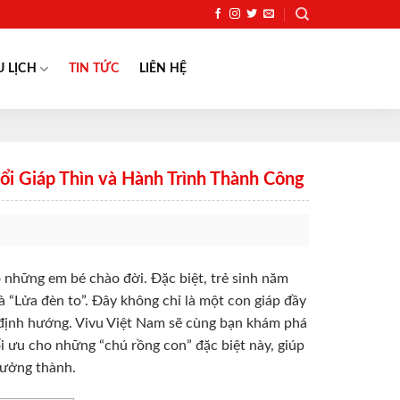
U LỊCH
TIN TỨC
LIÊN HỆ
i Giáp Thìn và Hành Trình Thành Công
những em bé chào đời. Đặc biệt, trẻ sinh năm
 “Lửa đèn to”. Đây không chỉ là một con giáp đầy
 định hướng. Vivu Việt Nam sẽ cùng bạn khám phá
i ưu cho những “chú rồng con” đặc biệt này, giúp
rưởng thành.