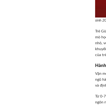
sinh 2
Trẻ Gi
mò học
nhỏ, v
khuyến
của tr
Hành 
Vận mệ
ngũ hà
và địn
Từ 0-7
ngôn n