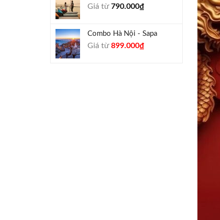
Giá từ
790.000
₫
940.000₫.
Combo Hà Nội - Sapa
Giá
Giá
Giá từ
899.000
₫
gốc
hiện
là:
tại
990.000₫.
là:
899.000₫.