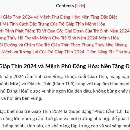
Contents
[
hide
]
i Giáp Thìn 2024 và Mệnh Phú Đăng Hỏa: Nền Tảng Đặc Biệt
i Mã Tính Cách Đặc Trưng Của Trẻ Giáp Thìn Mệnh Hỏa
h Trình Phát Triển: Tử Vi Qua Các Giai Đoạn Của Trẻ Sinh Năm 20
ng Thủy Hỗ Trợ Vận Mệnh Cho Trẻ Sinh Năm 2024 Mệnh Hỏa
i Dưỡng và Chăm Sóc Trẻ Giáp Thìn Theo Phong Thủy Nhẹ Nhàng
 Mệnh và Tương Lai Của Trẻ Giáp Thìn 2024: Tiềm Năng Phi Thườn
 Giáp Thìn 2024 và Mệnh Phú Đăng Hỏa: Nền Tảng Đ
nh năm 2024 cầm tinh con Rồng, thuộc tuổi Giáp Thìn, mang nạ
hành Mộc) và Địa chi Thìn (hành Thổ) cùng với nạp âm Hỏa mạn
Phú Đăng Hỏa” được ví như ngọn lửa đèn dầu, không bùng cháy 
và hơi ấm bền vững.
ặc biệt của trẻ Giáp Thìn 2024 là thuộc dạng “Phục Đầm Chi Lo
m năng lớn nhưng cần thời gian và môi trường phù hợp để phát 
 thông minh, tỉnh táo, có khả năng tập trung cao và soi sáng mọi