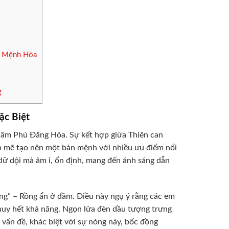
24 Mệnh Hỏa
g
ặc Biệt
p âm Phú Đăng Hỏa. Sự kết hợp giữa Thiên can
h mẽ tạo nên một bản mệnh với nhiều ưu điểm nổi
dữ dội mà âm ỉ, ổn định, mang đến ánh sáng dẫn
ng” – Rồng ẩn ở đầm. Điều này ngụ ý rằng các em
huy hết khả năng. Ngọn lửa đèn dầu tượng trưng
 vấn đề, khác biệt với sự nóng nảy, bốc đồng