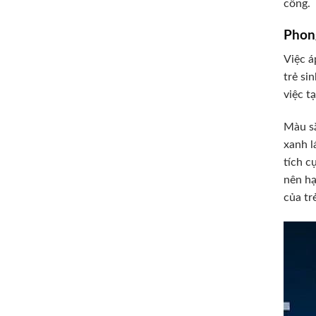
công.
Phon
Việc á
trẻ si
việc t
Màu sắ
xanh l
tích c
nên hạ
của tr