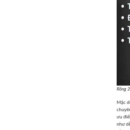
Rồng 2
Mặc dù
chuyên
ưu điể
như dễ