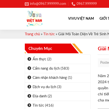
Skip
info@0967.999999.com
0967.999999
to
content
VIVU VIỆT NAM
GIỚI 
Trang chủ
»
Tin tức
»
Giải Mã Toàn Diện Về Trẻ Sinh
Chuyên Mục
Giải
Ẩm thực
(2)
Post
Cẩm nang du lịch
(583)
Năm 20
Cảm nhận khách hàng
(1)
2024 t
Dịch vụ du lịch
(3)
quyền 
chi ti
Địa danh
(2)
cha mẹ
Tin tức
(416)