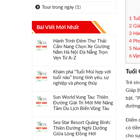
Tour trong ngày
(1)
1
Tuổ
2
Giả
Bài Viết Mới Nhất
3
Hàn
Hành Trình Đêm Thư Thái:
4
Pho
Cẩm Nang Chọn Xe Giường
5
Nuô
Nằm Hà Nội Đà Nẵng Trọn
6
Vận
Vẹn Từ A-Z
Tuổi
Khám phá “Tuổi Mùi hợp với
tuổi nào” trong tình yêu, sự
Trẻ si
nghiệp và phong thủy
Giáp (
Sun World Vung Tau: Thiên
bật. “
Đường Giải Trí Mới Mẻ Nâng
đường 
Tầm Du Lịch Biển Vũng Tàu
Điểm đ
Sea Star Resort Quảng Bình:
có tiề
Thiên Đường Nghỉ Dưỡng
Giữa Lòng Đồng Hới
cho sự