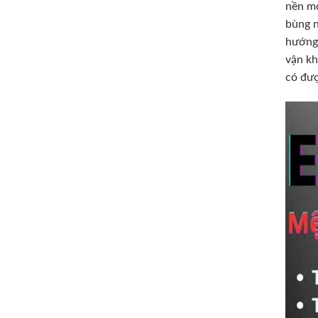
nền mó
bùng n
hướng 
vận kh
có đượ