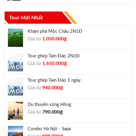
Tour Mới Nhất
Khám phá Mộc Châu 2N1Đ
Giá
Giá
Giá từ
1.050.000
₫
gốc
hiện
là:
tại
Tour ghép Tam Đảo 2N1Đ
1.300.000₫.
là:
Giá
Giá
Giá từ
1.650.000
₫
1.050.000₫.
gốc
hiện
là:
tại
Tour ghép Tam Đảo 1 ngày
1.800.000₫.
là:
Giá
Giá
Giá từ
940.000
₫
1.650.000₫.
gốc
hiện
là:
tại
Du thuyền sông Hồng
1.000.000₫.
là:
Giá từ
790.000
₫
940.000₫.
Combo Hà Nội - Sapa
Giá
Giá