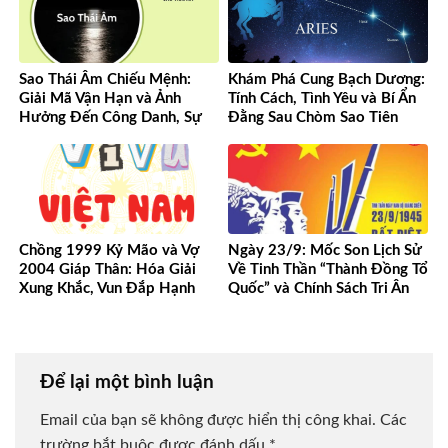
Sao Thái Âm Chiếu Mệnh:
Khám Phá Cung Bạch Dương:
Giải Mã Vận Hạn và Ảnh
Tính Cách, Tình Yêu và Bí Ẩn
Hưởng Đến Công Danh, Sự
Đằng Sau Chòm Sao Tiên
Nghiệp Của Bạn
Phong
Chồng 1999 Kỷ Mão và Vợ
Ngày 23/9: Mốc Son Lịch Sử
2004 Giáp Thân: Hóa Giải
Về Tinh Thần “Thành Đồng Tổ
Xung Khắc, Vun Đắp Hạnh
Quốc” và Chính Sách Tri Ân
Phúc Bền Lâu
Người Có Công
Để lại một bình luận
Email của bạn sẽ không được hiển thị công khai.
Các
trường bắt buộc được đánh dấu
*