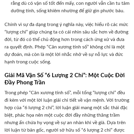
rằng dù có vận số tốt đến mấy, con người vẫn cần tu tâm
dưỡng tính, sống khiêm nhường để giữ gìn phước báu.
Chính vì sự đa dạng trong ý nghĩa này, việc hiểu rõ các mức
“lượng chỉ” giúp chúng ta có cái nhìn sâu sắc hơn về đường
đời, từ đó có thể chủ động hơn trong cách ứng xử và đưa
ra quyết định. Phép “Cân xương tính số” không chỉ là một
dự đoán, mà còn là một lời nhắc nhở về sự nỗ lực và đức
hạnh trong cuộc sống.
Giải Mã Vận Số “6 Lượng 2 Chỉ”: Một Cuộc Đời
Đầy Phong Trần
Trong phép “Cân xương tính số”, mỗi tổng “lượng chỉ” đều
đi kèm với một lời luận giải chi tiết về vận mệnh. Với trường
hợp của “6 lượng 2 chỉ”, lời luận giải mang một sắc thái đặc
biệt, phác họa nên một cuộc đời đầy những thăng trầm
nhưng ẩn chứa hy vọng về sự an nhàn khi về già. Dựa trên
lời luận từ bản gốc, người sở hữu số “6 lượng 2 chỉ” được