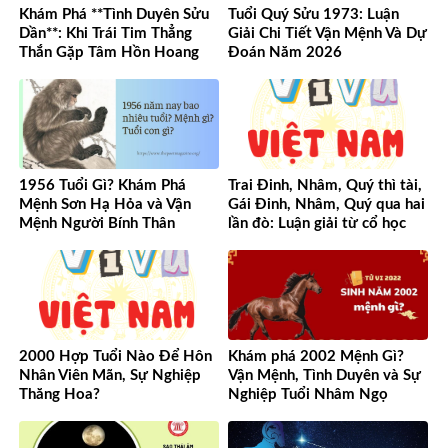
Khám Phá **Tình Duyên Sửu
Tuổi Quý Sửu 1973: Luận
Dần**: Khi Trái Tim Thẳng
Giải Chi Tiết Vận Mệnh Và Dự
Thắn Gặp Tâm Hồn Hoang
Đoán Năm 2026
Dã
1956 Tuổi Gì? Khám Phá
Trai Đinh, Nhâm, Quý thì tài,
Mệnh Sơn Hạ Hỏa và Vận
Gái Đinh, Nhâm, Quý qua hai
Mệnh Người Bính Thân
lần đò: Luận giải từ cổ học
đến hiện đại
2000 Hợp Tuổi Nào Để Hôn
Khám phá 2002 Mệnh Gì?
Nhân Viên Mãn, Sự Nghiệp
Vận Mệnh, Tình Duyên và Sự
Thăng Hoa?
Nghiệp Tuổi Nhâm Ngọ