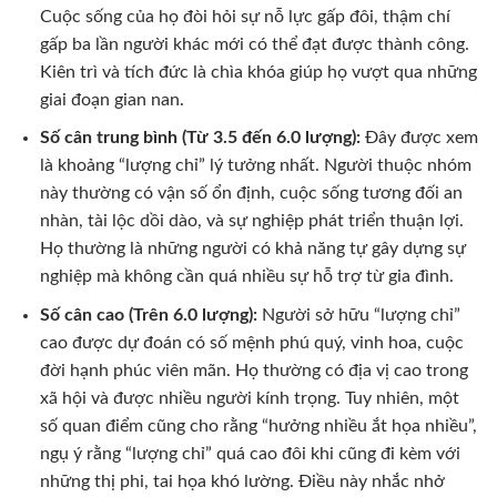
Cuộc sống của họ đòi hỏi sự nỗ lực gấp đôi, thậm chí
gấp ba lần người khác mới có thể đạt được thành công.
Kiên trì và tích đức là chìa khóa giúp họ vượt qua những
giai đoạn gian nan.
Số cân trung bình (Từ 3.5 đến 6.0 lượng):
Đây được xem
là khoảng “lượng chỉ” lý tưởng nhất. Người thuộc nhóm
này thường có vận số ổn định, cuộc sống tương đối an
nhàn, tài lộc dồi dào, và sự nghiệp phát triển thuận lợi.
Họ thường là những người có khả năng tự gây dựng sự
nghiệp mà không cần quá nhiều sự hỗ trợ từ gia đình.
Số cân cao (Trên 6.0 lượng):
Người sở hữu “lượng chỉ”
cao được dự đoán có số mệnh phú quý, vinh hoa, cuộc
đời hạnh phúc viên mãn. Họ thường có địa vị cao trong
xã hội và được nhiều người kính trọng. Tuy nhiên, một
số quan điểm cũng cho rằng “hưởng nhiều ắt họa nhiều”,
ngụ ý rằng “lượng chỉ” quá cao đôi khi cũng đi kèm với
những thị phi, tai họa khó lường. Điều này nhắc nhở