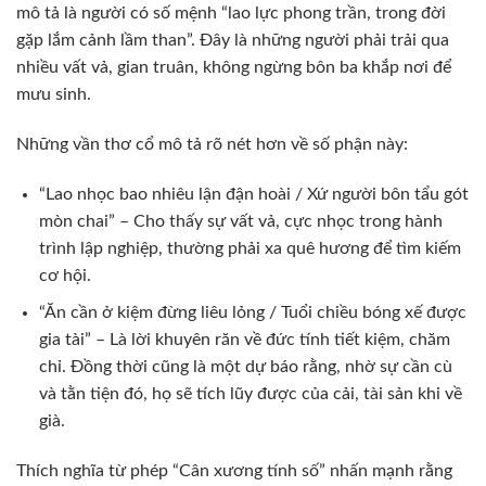
mô tả là người có số mệnh “lao lực phong trần, trong đời
gặp lắm cảnh lầm than”. Đây là những người phải trải qua
nhiều vất vả, gian truân, không ngừng bôn ba khắp nơi để
mưu sinh.
Những vần thơ cổ mô tả rõ nét hơn về số phận này:
“Lao nhọc bao nhiêu lận đận hoài / Xứ người bôn tẩu gót
mòn chai” – Cho thấy sự vất vả, cực nhọc trong hành
trình lập nghiệp, thường phải xa quê hương để tìm kiếm
cơ hội.
“Ăn cần ở kiệm đừng liêu lỏng / Tuổi chiều bóng xế được
gia tài” – Là lời khuyên răn về đức tính tiết kiệm, chăm
chỉ. Đồng thời cũng là một dự báo rằng, nhờ sự cần cù
và tằn tiện đó, họ sẽ tích lũy được của cải, tài sản khi về
già.
Thích nghĩa từ phép “Cân xương tính số” nhấn mạnh rằng