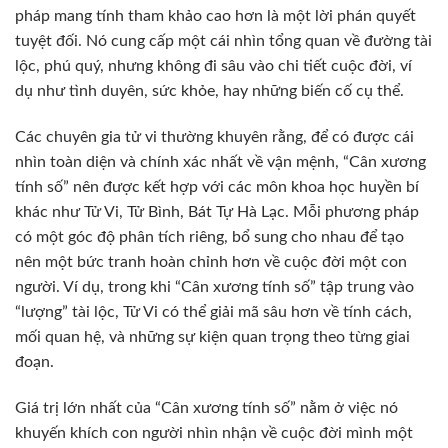
pháp mang tính tham khảo cao hơn là một lời phán quyết
tuyệt đối. Nó cung cấp một cái nhìn tổng quan về đường tài
lộc, phú quý, nhưng không đi sâu vào chi tiết cuộc đời, ví
dụ như tình duyên, sức khỏe, hay những biến cố cụ thể.
Các chuyên gia tử vi thường khuyên rằng, để có được cái
nhìn toàn diện và chính xác nhất về vận mệnh, “Cân xương
tính số” nên được kết hợp với các môn khoa học huyền bí
khác như Tử Vi, Tử Bình, Bát Tự Hà Lạc. Mỗi phương pháp
có một góc độ phân tích riêng, bổ sung cho nhau để tạo
nên một bức tranh hoàn chỉnh hơn về cuộc đời một con
người. Ví dụ, trong khi “Cân xương tính số” tập trung vào
“lượng” tài lộc, Tử Vi có thể giải mã sâu hơn về tính cách,
mối quan hệ, và những sự kiện quan trọng theo từng giai
đoạn.
Giá trị lớn nhất của “Cân xương tính số” nằm ở việc nó
khuyến khích con người nhìn nhận về cuộc đời mình một