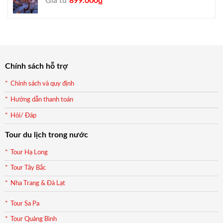
Giá từ
899.000
₫
gốc
hiện
là:
tại
990.000₫.
là:
899.000₫.
Chính sách hỗ trợ
Chính sách và quy định
Hướng dẫn thanh toán
Hỏi/ Đáp
Tour du lịch trong nước
Tour Hạ Long
Tour Tây Bắc
Nha Trang & Đà Lạt
Tour Sa Pa
Tour Quảng Bình