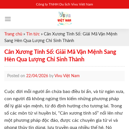
Skip
Công ty TNHH Du lịch Vivu Việt Nam
to
content
Trang chủ
»
Tin tức
»
Cân Xương Tính Số: Giải Mã Vận Mệnh
Sang Hèn Qua Lượng Chỉ Sinh Thành
Cân Xương Tính Số: Giải Mã Vận Mệnh Sang
Hèn Qua Lượng Chỉ Sinh Thành
Posted on
22/04/2026
by
Vivu Việt Nam
Cuộc đời mỗi người ẩn chứa bao điều bí ẩn, và từ ngàn xưa,
con người đã không ngừng tìm kiếm những phương pháp
để lý giải vận mệnh, từ đó định hướng cho tương lai. Trong
số các môn tử vi huyền bí, “Cân xương tính số” nổi lên như
một phương pháp độc đáo, được các chuyên gia tử vi và
phong thủy tin dùng, lưu truyền qua nhiều thế hệ. Nó