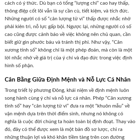
cách có ý thức. Dù bạn có tổng “lượng chỉ” cao hay thấp,
thông điệp cốt lõi vẫn là sự cần cù, tiết kiệm, và tích đức.
Những người có số “cân lượng tử vi” thấp được nhắc nhở
phải kiên trì, nỗ lực gấp bội. Ngược lại, những người có số
cao cũng được cảnh báo về việc không nên chủ quan, cần
biết giữ gìn phước báu và tránh thị phi. Như vậy, “Cân
xương tính số” không chỉ là một phép đoán, mà còn là một
lời nhắc nhở về giá trị của ý chí và đạo đức trong việc định
hình số phận.
Cân Bằng Giữa Định Mệnh và Nỗ Lực Cá Nhân
Trong triết lý phương Đông, khái niệm về định mệnh luôn
song hành cùng ý chí và nỗ lực cá nhân. Phép “Cân xương
tính số” hay “cân lượng tử vi” đưa ra một “khuôn mẫu” về
vận mệnh dựa trên thời điểm sinh, nhưng nó không có
nghĩa là cuộc đời chúng ta hoàn toàn bị định đoạt. Thay vào
đó, đây có thể được xem là một bản đồ sơ lược, chỉ ra
những thuận lợi và khó khăn tiềm tàng trên con đường