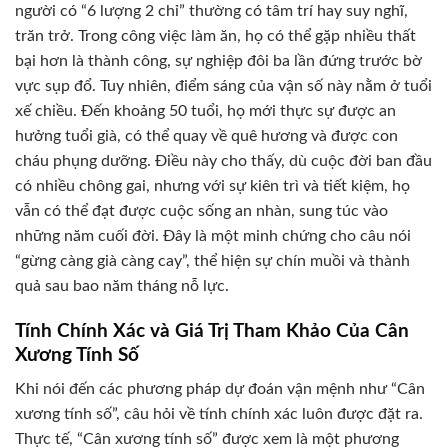
người có “6 lượng 2 chỉ” thường có tâm trí hay suy nghĩ,
trăn trở. Trong công việc làm ăn, họ có thể gặp nhiều thất
bại hơn là thành công, sự nghiệp đôi ba lần đứng trước bờ
vực sụp đổ. Tuy nhiên, điểm sáng của vận số này nằm ở tuổi
xế chiều. Đến khoảng 50 tuổi, họ mới thực sự được an
hưởng tuổi già, có thể quay về quê hương và được con
cháu phụng dưỡng. Điều này cho thấy, dù cuộc đời ban đầu
có nhiều chông gai, nhưng với sự kiên trì và tiết kiệm, họ
vẫn có thể đạt được cuộc sống an nhàn, sung túc vào
những năm cuối đời. Đây là một minh chứng cho câu nói
“gừng càng già càng cay”, thể hiện sự chín muồi và thành
quả sau bao năm tháng nỗ lực.
Tính Chính Xác và Giá Trị Tham Khảo Của Cân
Xương Tính Số
Khi nói đến các phương pháp dự đoán vận mệnh như “Cân
xương tính số”, câu hỏi về tính chính xác luôn được đặt ra.
Thực tế, “Cân xương tính số” được xem là một phương