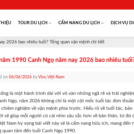
THIỆU
TOUR DU LỊCH
CẨM NANG DU LỊCH
DỊCH VỤ D
y 2026 bao nhiêu tuổi? Tổng quan vận mệnh chi tiết
 năm 1990 Canh Ngọ năm nay 2026 bao nhiêu tuổi?
ed on
06/06/2026
by
Vivu Việt Nam
ống là một hành trình dài với vô vàn những ngã rẽ và trải nghi
anh Ngọ, năm 2026 không chỉ là một cột mốc tuổi tác đơn thuần
 chiêm nghiệm về vận mệnh phía trước. Hiểu rõ về tuổi tác, bản
ời sẽ giúp mỗi người có cái nhìn sâu sắc hơn về bản thân, từ đó
iệt Nam hy vọng bài viết này sẽ là cẩm nang hữu ích, mang đến n
g quan tâm đến tuổi Canh Ngọ 1990.