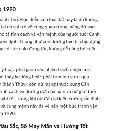
ọ 1990
ành Thổ. Đặc điểm của loại đất này là dù không
i có vai trò vô cùng quan trọng, nâng đỡ vạn
 mô tả tính cách và vận mệnh của người tuổi Canh
kiên định. Giống như con đường bền bỉ chịu đựng
ng có sức chịu đựng tốt, không dễ dàng bỏ cuộc
ú ý hoặc phải gánh vác nhiều trách nhiệm mà
m thấy lạc lõng hoặc phải tự mình vượt qua
 (hành Thủy), còn nữ mạng thuộc cung Cấn
 tính cách và đường đời của nam và nữ giới tuổi
i tốt, trong khi nữ Cấn lại kiên cường, ổn định
h và cung mệnh này đã vẽ nên một bức tranh vận
ăm 1990.
àu Sắc, Số May Mắn và Hướng Tốt