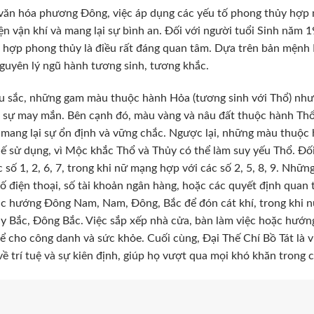
văn hóa phương Đông, việc áp dụng các yếu tố phong thủy hợp
iện vận khí và mang lại sự bình an. Đối với người tuổi Sinh năm
hợp phong thủy là điều rất đáng quan tâm. Dựa trên bản mệnh L
guyên lý ngũ hành tương sinh, tương khắc.
 sắc, những gam màu thuộc hành Hỏa (tương sinh với Thổ) như đ
 sự may mắn. Bên cạnh đó, màu vàng và nâu đất thuộc hành Thổ 
mang lại sự ổn định và vững chắc. Ngược lại, những màu thuộc 
ế sử dụng, vì Mộc khắc Thổ và Thủy có thể làm suy yếu Thổ. 
c số 1, 2, 6, 7, trong khi nữ mạng hợp với các số 2, 5, 8, 9. Nh
ố điện thoại, số tài khoản ngân hàng, hoặc các quyết định qua
ác hướng Đông Nam, Nam, Đông, Bắc để đón cát khí, trong khi 
ây Bắc, Đông Bắc. Việc sắp xếp nhà cửa, bàn làm việc hoặc hướn
ể cho công danh và sức khỏe. Cuối cùng, Đại Thế Chí Bồ Tát là
về trí tuệ và sự kiên định, giúp họ vượt qua mọi khó khăn trong 