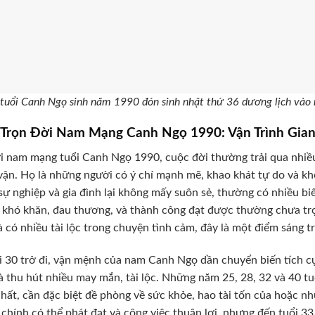
tuổi Canh Ngọ sinh năm 1990 đón sinh nhật thứ 36 dương lịch và
i Trọn Đời Nam Mạng Canh Ngọ 1990: Vận Trình Gi
i nam mạng tuổi Canh Ngọ 1990, cuộc đời thường trải qua nhiều 
vận. Họ là những người có ý chí mạnh mẽ, khao khát tự do và 
sự nghiệp và gia đình lại không mấy suôn sẻ, thường có nhiều biế
khó khăn, đau thương, và thành công đạt được thường chưa trọn
 có nhiều tài lộc trong chuyện tình cảm, đây là một điểm sáng t
i 30 trở đi, vận mệnh của nam Canh Ngọ dần chuyển biến tích cự
à thu hút nhiều may mắn, tài lộc. Những năm 25, 28, 32 và 40 t
hất, cần đặc biệt đề phòng về sức khỏe, hao tài tốn của hoặc nh
i chính có thể phát đạt và công việc thuận lợi, nhưng đến tuổi 33