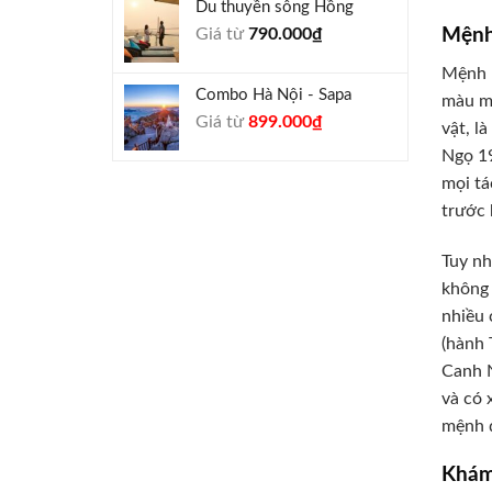
Du thuyền sông Hồng
1.000.000₫.
là:
Giá từ
790.000
₫
Mệnh
940.000₫.
Mệnh L
Combo Hà Nội - Sapa
màu mỡ
Giá
Giá
Giá từ
899.000
₫
vật, l
gốc
hiện
Ngọ 19
là:
tại
mọi tá
990.000₫.
là:
trước 
899.000₫.
Tuy nh
không 
nhiều
(hành 
Canh N
và có 
mệnh đ
Khám