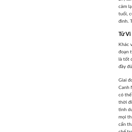
cảm lạ
tuổi, 
đình. 
Tử V
Khác v
đoạn t
là tốt
đầy đủ
Giai đ
Canh N
có thể
thời đ
tình d
mọi th
cẩn th
chế tr