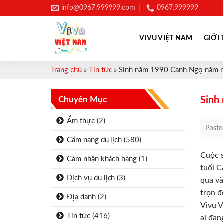
Skip
info@0967.999999.com
0967.999999
to
content
VIVU VIỆT NAM
GIỚI 
Trang chủ
»
Tin tức
»
Sinh năm 1990 Canh Ngọ năm na
Chuyên Mục
Sinh
Ẩm thực
(2)
Post
Cẩm nang du lịch
(580)
Cuộc s
Cảm nhận khách hàng
(1)
tuổi C
Dịch vụ du lịch
(3)
qua và
trọn đ
Địa danh
(2)
Vivu V
Tin tức
(416)
ai đan