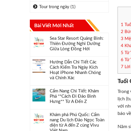
Tour trong ngày
(1)
1
Tuổ
Bài Viết Mới Nhất
2
Bức
Sea Star Resort Quảng Bình:
3
Mện
Thiên Đường Nghỉ Dưỡng
4
Khá
Giữa Lòng Đồng Hới
5
Tử 
6
Tử 
Hướng Dẫn Chi Tiết Các
7
Lời
Cách Kiểm Tra Ngày Kích
Hoạt iPhone Nhanh Chóng
và Chính Xác
Tuổi
Cẩm Nang Chi Tiết: Khám
Trong 
Phá **Cách Đi Đảo Bình
lịch (
Hưng** Từ A Đến Z
với nh
báo về
Khám phá Phú Quốc: Cẩm
nang Du lịch Đảo Ngọc Toàn
diện từ A đến Z cùng Vivu
Năm si
Việt Nam