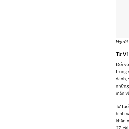
Người 
Tử V
Đối vớ
trung 
danh, 
những 
mắn và
Từ tuổ
bình v
khăn n
27, tà