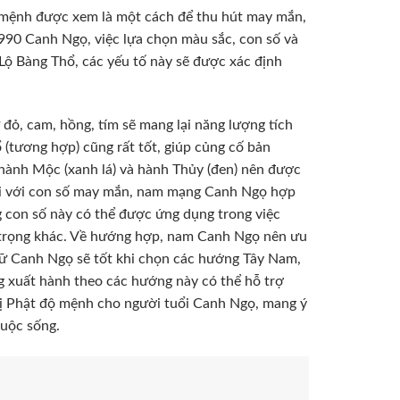
 mệnh được xem là một cách để thu hút may mắn,
 1990 Canh Ngọ, việc lựa chọn màu sắc, con số và
ộ Bàng Thổ, các yếu tố này sẽ được xác định
ỏ, cam, hồng, tím sẽ mang lại năng lượng tích
(tương hợp) cũng rất tốt, giúp củng cố bản
hành Mộc (xanh lá) và hành Thủy (đen) nên được
Đối với con số may mắn, nam mạng Canh Ngọ hợp
ững con số này có thể được ứng dụng trong việc
n trọng khác. Về hướng hợp, nam Canh Ngọ nên ưu
nữ Canh Ngọ sẽ tốt khi chọn các hướng Tây Nam,
g xuất hành theo các hướng này có thể hỗ trợ
 vị Phật độ mệnh cho người tuổi Canh Ngọ, mang ý
cuộc sống.