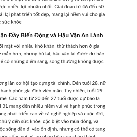
ược nhiều lợi nhuận nhất. Giai đoạn từ 46 đến 50
i lại phát triển tốt đẹp, mang lại niềm vui cho gia
c sức khỏe.
hận Đầy Biến Động và Hậu Vận An Lành
mặt với nhiều khó khăn, thử thách hơn ở giai
y mắn hơn, nhưng bù lại, hậu vận lại được dự báo
 thể có những điểm sáng, song thường không được
ơng lẫn cơ hội tạo dựng tài chính. Đến tuổi 28, nữ
hạnh phúc gia đình viên mãn. Tuy nhiên, tuổi 29
t mẻ. Các năm từ 20 đến 27 tuổi được dự báo là
uổi 31 mang đến nhiều niềm vui và hạnh phúc trong
ọng phát triển cao về cả nghề nghiệp và cuộc đời,
 chú ý đến sức khỏe, đặc biệt vào mùa đông, và
uộc sống dần đi vào ổn định, nhưng có thể có tang
cuộc sống vui vẻ, an nhàn bên con cháu thành