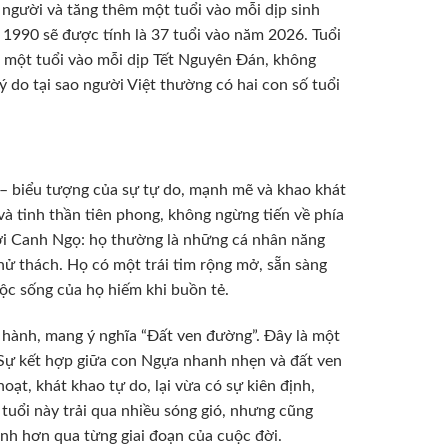
i người và tăng thêm một tuổi vào mỗi dịp sinh
m 1990 sẽ được tính là 37 tuổi vào năm 2026. Tuổi
m một tuổi vào mỗi dịp Tết Nguyên Đán, không
ý do tại sao người Việt thường có hai con số tuổi
 biểu tượng của sự tự do, mạnh mẽ và khao khát
à tinh thần tiên phong, không ngừng tiến về phía
ời Canh Ngọ: họ thường là những cá nhân năng
hử thách. Họ có một trái tim rộng mở, sẵn sàng
ộc sống của họ hiếm khi buồn tẻ.
hành, mang ý nghĩa “Đất ven đường”. Đây là một
. Sự kết hợp giữa con Ngựa nhanh nhẹn và đất ven
ạt, khát khao tự do, lại vừa có sự kiên định,
tuổi này trải qua nhiều sóng gió, nhưng cũng
nh hơn qua từng giai đoạn của cuộc đời.