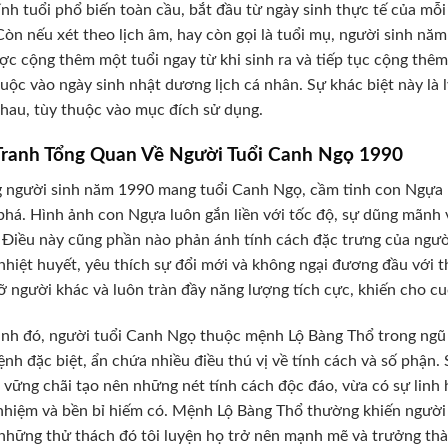
ính tuổi phổ biến toàn cầu, bắt đầu từ ngày sinh thực tế của mỗ
Còn nếu xét theo lịch âm, hay còn gọi là tuổi mụ, người sinh nă
c cộng thêm một tuổi ngay từ khi sinh ra và tiếp tục cộng thê
uộc vào ngày sinh nhật dương lịch cá nhân. Sự khác biệt này là l
hau, tùy thuộc vào mục đích sử dụng.
Tranh Tổng Quan Về Người Tuổi Canh Ngọ 1990
người sinh năm 1990 mang tuổi Canh Ngọ, cầm tinh con Ngựa –
há. Hình ảnh con Ngựa luôn gắn liền với tốc độ, sự dũng mãnh v
 Điều này cũng phần nào phản ánh tính cách đặc trưng của ngư
nhiệt huyết, yêu thích sự đổi mới và không ngại đương đầu với t
ỡ người khác và luôn tràn đầy năng lượng tích cực, khiến cho cu
nh đó, người tuổi Canh Ngọ thuộc mệnh Lộ Bàng Thổ trong ngũ 
nh đặc biệt, ẩn chứa nhiều điều thú vị về tính cách và số phận
vững chãi tạo nên những nét tính cách độc đáo, vừa có sự linh ho
nhiệm và bền bỉ hiếm có. Mệnh Lộ Bàng Thổ thường khiến người 
những thử thách đó tôi luyện họ trở nên mạnh mẽ và trưởng thà