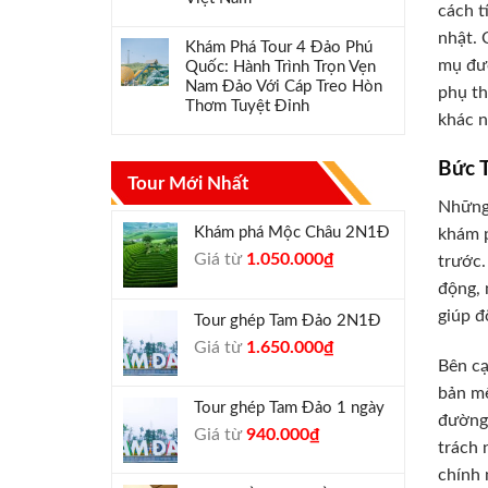
cách t
nhật. 
Khám Phá Tour 4 Đảo Phú
mụ đượ
Quốc: Hành Trình Trọn Vẹn
Nam Đảo Với Cáp Treo Hòn
phụ th
Thơm Tuyệt Đỉnh
khác n
Bức 
Tour Mới Nhất
Những 
Khám phá Mộc Châu 2N1Đ
khám p
Giá
Giá
Giá từ
1.050.000
₫
trước.
gốc
hiện
động, 
là:
tại
giúp đ
Tour ghép Tam Đảo 2N1Đ
1.300.000₫.
là:
Giá
Giá
Giá từ
1.650.000
₫
1.050.000₫.
Bên cạ
gốc
hiện
là:
tại
bản mệ
Tour ghép Tam Đảo 1 ngày
1.800.000₫.
là:
đường 
Giá
Giá
Giá từ
940.000
₫
1.650.000₫.
trách 
gốc
hiện
chính 
là:
tại