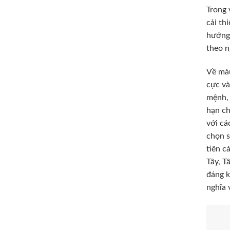
Trong 
cải th
hướng 
theo n
Về màu
cực và
mệnh, 
hạn ch
với cá
chọn s
tiên c
Tây, T
đáng k
nghĩa 