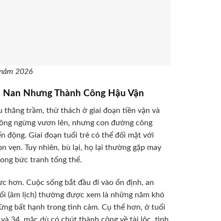
o năm 2026
an Nan Nhưng Thành Công Hậu Vận
thăng trầm, thử thách ở giai đoạn tiền vận và
không ngừng vươn lên, nhưng con đường công
n động. Giai đoạn tuổi trẻ có thể đối mặt với
 vẹn. Tuy nhiên, bù lại, họ lại thường gặp may
rong bức tranh tổng thể.
c hơn. Cuộc sống bắt đầu đi vào ổn định, an
uổi (âm lịch) thường được xem là những năm khó
ững bất hạnh trong tình cảm. Cụ thể hơn, ở tuổi
 và 34, mặc dù có chút thành công về tài lộc, tình