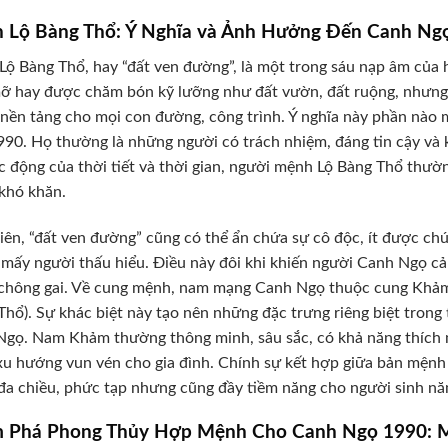
 Lộ Bàng Thổ: Ý Nghĩa và Ảnh Hưởng Đến Canh Ng
ộ Bàng Thổ, hay “đất ven đường”, là một trong sáu nạp âm của h
 hay được chăm bón kỹ lưỡng như đất vườn, đất ruộng, nhưng lạ
à nền tảng cho mọi con đường, công trình. Ý nghĩa này phần nào
90. Họ thường là những người có trách nhiệm, đáng tin cậy và 
c động của thời tiết và thời gian, người mệnh Lộ Bàng Thổ thườ
khó khăn.
iên, “đất ven đường” cũng có thể ẩn chứa sự cô độc, ít được ch
mấy người thấu hiểu. Điều này đôi khi khiến người Canh Ngọ cả
 chông gai. Về cung mệnh, nam mạng Canh Ngọ thuộc cung Khảm
Thổ). Sự khác biệt này tạo nên những đặc trưng riêng biệt trong
gọ. Nam Khảm thường thông minh, sâu sắc, có khả năng thích ngh
xu hướng vun vén cho gia đình. Chính sự kết hợp giữa bản mện
a chiều, phức tạp nhưng cũng đầy tiềm năng cho người sinh n
 Phá Phong Thủy Hợp Mệnh Cho Canh Ngọ 1990: M