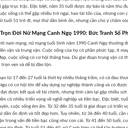
i gặp trục trặc. Đặc biệt, năm 35 tuổi được dự báo là năm thu đ
cuộc sống có thể gặp nhiều trở ngại, hao tài tốn của, nhưng con cá
Từ tuổi 51 trở đi, mọi thứ dần bình ổn, nhưng cần chú ý chăm só
i Trọn Đời Nữ Mạng Canh Ngọ 1990: Bức Tranh Số P
ới nam mạng, nữ mạng tuổi Sinh năm 1990 Canh Ngọ thường đối 
iền vận và trung vận. Cuộc sống của họ có phần phức tạp, ít ma
 đẹp, cuộc sống có cơ hội thăng hoa. Dù giai đoạn trung vận có
 trọn vẹn và dễ bị đảo lộn.
oạn từ 17 đến 27 tuổi là thời kỳ nhiều thăng trầm, có cả đau thư
gọ có cơ hội lớn để xây dựng sự nghiệp thành công và có được 
 đạt được kết quả về tài chính, nhưng tình cảm lại gặp nhiều sứ
iểm có nhiều triển vọng về nghề nghiệp và tiền bạc. Đặc biệt, t
uyên, cuộc sống êm ấm. Từ 32 đến 35 tuổi là giai đoạn có triển v
ứ dần ổn định và tốt đẹp hơn. Tuy nhiên, từ 36 đến 40 tuổi, cần
ận trong vấn đề tiền bạc cũng như con cái. Từ 41 đến 50 tuổi, c
ong gia đình. Từ tuổi 51 đến 60, nữ Canh Ngọ có thể tận hưởng 