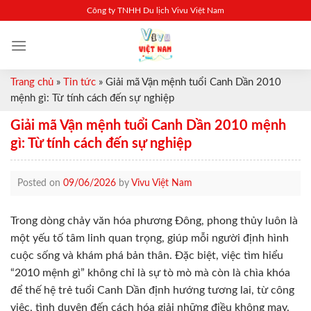
Skip
Công ty TNHH Du lịch Vivu Việt Nam
to
content
Trang chủ
»
Tin tức
»
Giải mã Vận mệnh tuổi Canh Dần 2010
mệnh gì: Từ tính cách đến sự nghiệp
Giải mã Vận mệnh tuổi Canh Dần 2010 mệnh
gì: Từ tính cách đến sự nghiệp
Posted on
09/06/2026
by
Vivu Việt Nam
Trong dòng chảy văn hóa phương Đông, phong thủy luôn là
một yếu tố tâm linh quan trọng, giúp mỗi người định hình
cuộc sống và khám phá bản thân. Đặc biệt, việc tìm hiểu
“2010 mệnh gì” không chỉ là sự tò mò mà còn là chìa khóa
để thế hệ trẻ tuổi Canh Dần định hướng tương lai, từ công
việc, tình duyên đến cách hóa giải những điều không may.