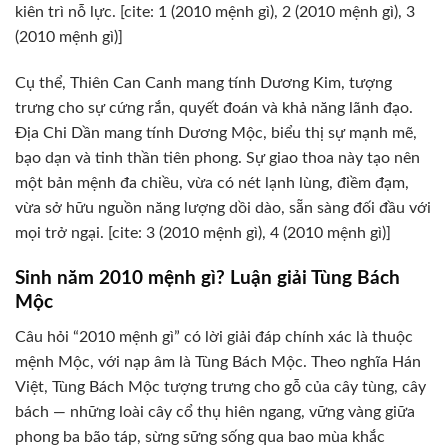
kiên trì nỗ lực. [cite: 1 (2010 mệnh gì), 2 (2010 mệnh gì), 3
(2010 mệnh gì)]
Cụ thể, Thiên Can Canh mang tính Dương Kim, tượng
trưng cho sự cứng rắn, quyết đoán và khả năng lãnh đạo.
Địa Chi Dần mang tính Dương Mộc, biểu thị sự mạnh mẽ,
bạo dạn và tinh thần tiên phong. Sự giao thoa này tạo nên
một bản mệnh đa chiều, vừa có nét lạnh lùng, điềm đạm,
vừa sở hữu nguồn năng lượng dồi dào, sẵn sàng đối đầu với
mọi trở ngại. [cite: 3 (2010 mệnh gì), 4 (2010 mệnh gì)]
Sinh năm 2010 mệnh gì? Luận giải Tùng Bách
Mộc
Câu hỏi “2010 mệnh gì” có lời giải đáp chính xác là thuộc
mệnh Mộc, với nạp âm là Tùng Bách Mộc. Theo nghĩa Hán
Việt, Tùng Bách Mộc tượng trưng cho gỗ của cây tùng, cây
bách — những loài cây cổ thụ hiên ngang, vững vàng giữa
phong ba bão táp, sừng sững sống qua bao mùa khắc