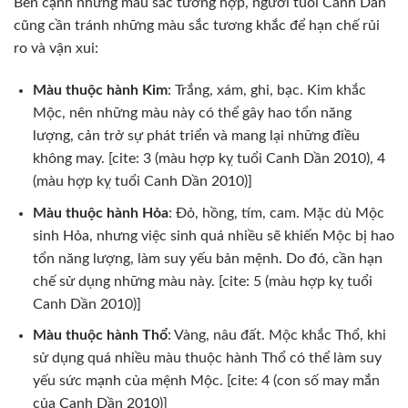
Bên cạnh những màu sắc tương hợp, người tuổi Canh Dần
cũng cần tránh những màu sắc tương khắc để hạn chế rủi
ro và vận xui:
Màu thuộc hành Kim
: Trắng, xám, ghi, bạc. Kim khắc
Mộc, nên những màu này có thể gây hao tổn năng
lượng, cản trở sự phát triển và mang lại những điều
không may. [cite: 3 (màu hợp kỵ tuổi Canh Dần 2010), 4
(màu hợp kỵ tuổi Canh Dần 2010)]
Màu thuộc hành Hỏa
: Đỏ, hồng, tím, cam. Mặc dù Mộc
sinh Hỏa, nhưng việc sinh quá nhiều sẽ khiến Mộc bị hao
tổn năng lượng, làm suy yếu bản mệnh. Do đó, cần hạn
chế sử dụng những màu này. [cite: 5 (màu hợp kỵ tuổi
Canh Dần 2010)]
Màu thuộc hành Thổ
: Vàng, nâu đất. Mộc khắc Thổ, khi
sử dụng quá nhiều màu thuộc hành Thổ có thể làm suy
yếu sức mạnh của mệnh Mộc. [cite: 4 (con số may mắn
của Canh Dần 2010)]