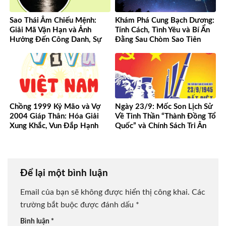
Sao Thái Âm Chiếu Mệnh:
Khám Phá Cung Bạch Dương:
Giải Mã Vận Hạn và Ảnh
Tính Cách, Tình Yêu và Bí Ẩn
Hưởng Đến Công Danh, Sự
Đằng Sau Chòm Sao Tiên
Nghiệp Của Bạn
Phong
Chồng 1999 Kỷ Mão và Vợ
Ngày 23/9: Mốc Son Lịch Sử
2004 Giáp Thân: Hóa Giải
Về Tinh Thần “Thành Đồng Tổ
Xung Khắc, Vun Đắp Hạnh
Quốc” và Chính Sách Tri Ân
Phúc Bền Lâu
Người Có Công
Để lại một bình luận
Email của bạn sẽ không được hiển thị công khai.
Các
trường bắt buộc được đánh dấu
*
Bình luận
*