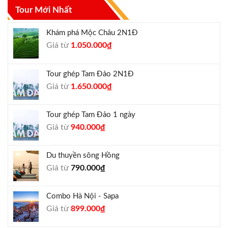
Tour Mới Nhất
Khám phá Mộc Châu 2N1Đ
Giá
Giá
Giá từ
1.050.000
₫
gốc
hiện
là:
tại
Tour ghép Tam Đảo 2N1Đ
1.300.000₫.
là:
Giá
Giá
Giá từ
1.650.000
₫
1.050.000₫.
gốc
hiện
là:
tại
Tour ghép Tam Đảo 1 ngày
1.800.000₫.
là:
Giá
Giá
Giá từ
940.000
₫
1.650.000₫.
gốc
hiện
là:
tại
Du thuyền sông Hồng
1.000.000₫.
là:
Giá từ
790.000
₫
940.000₫.
Combo Hà Nội - Sapa
Giá
Giá
Giá từ
899.000
₫
gốc
hiện