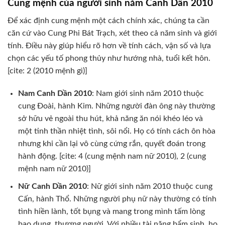
Cung mệnh của người sinh năm Canh Dần 2010
Để xác định cung mệnh một cách chính xác, chúng ta cần
căn cứ vào Cung Phi Bát Trạch, xét theo cả năm sinh và giới
tính. Điều này giúp hiểu rõ hơn về tính cách, vận số và lựa
chọn các yếu tố phong thủy như hướng nhà, tuổi kết hôn.
[cite: 2 (2010 mệnh gì)]
Nam Canh Dần 2010
: Nam giới sinh năm 2010 thuộc
cung Đoài, hành Kim. Những người đàn ông này thường
sở hữu vẻ ngoài thu hút, khả năng ăn nói khéo léo và
một tinh thần nhiệt tình, sôi nổi. Họ có tính cách ôn hòa
nhưng khi cần lại vô cùng cứng rắn, quyết đoán trong
hành động. [cite: 4 (cung mệnh nam nữ 2010), 2 (cung
mệnh nam nữ 2010)]
Nữ Canh Dần 2010
: Nữ giới sinh năm 2010 thuộc cung
Cấn, hành Thổ. Những người phụ nữ này thường có tính
tình hiền lành, tốt bụng và mang trong mình tấm lòng
bao dung, thương người. Với nhiều tài năng bẩm sinh, họ