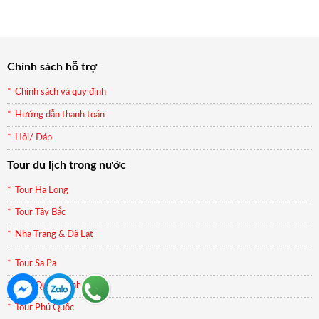
là:
tại
990.000₫.
là:
899.000₫.
Chính sách hỗ trợ
Chính sách và quy định
Hướng dẫn thanh toán
Hỏi/ Đáp
Tour du lịch trong nước
Tour Hạ Long
Tour Tây Bắc
Nha Trang & Đà Lạt
Tour Sa Pa
Tour Quảng Bình
Tour Phú Quốc