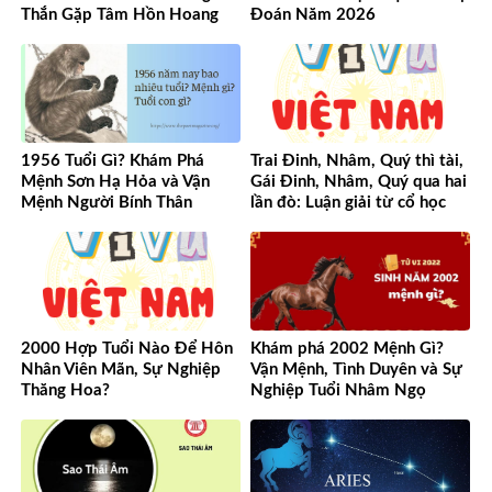
Thắn Gặp Tâm Hồn Hoang
Đoán Năm 2026
Dã
1956 Tuổi Gì? Khám Phá
Trai Đinh, Nhâm, Quý thì tài,
Mệnh Sơn Hạ Hỏa và Vận
Gái Đinh, Nhâm, Quý qua hai
Mệnh Người Bính Thân
lần đò: Luận giải từ cổ học
đến hiện đại
2000 Hợp Tuổi Nào Để Hôn
Khám phá 2002 Mệnh Gì?
Nhân Viên Mãn, Sự Nghiệp
Vận Mệnh, Tình Duyên và Sự
Thăng Hoa?
Nghiệp Tuổi Nhâm Ngọ