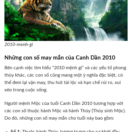
2010-menh-gi
Những con số may mắn của Canh Dần 2010
Bên cạnh việc tìm hiểu “2010 mệnh gì” và các yếu tố phong
thủy khác, các con số cũng mang một ý nghĩa đặc biệt, có
thể đem lại vận may, thu hút tài lộc và hạn chế rủi ro, xui
xẻo trong cuộc sống.
Người mệnh Mộc của tuổi Canh Dần 2010 tương hợp với
các con số thuộc hành Mộc và hành Thủy (Thủy sinh Mộc).
Do đó, những con số may mắn cho tuổi này bao gồm:
Số 1
: Thuộc hành Thủy, tượng trưng cho sự khởi đầu,