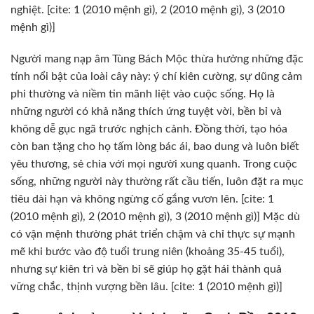
nghiệt. [cite: 1 (2010 mệnh gì), 2 (2010 mệnh gì), 3 (2010
mệnh gì)]
Người mang nạp âm Tùng Bách Mộc thừa hưởng những đặc
tính nổi bật của loài cây này: ý chí kiên cường, sự dũng cảm
phi thường và niềm tin mãnh liệt vào cuộc sống. Họ là
những người có khả năng thích ứng tuyệt vời, bền bỉ và
không dễ gục ngã trước nghịch cảnh. Đồng thời, tạo hóa
còn ban tặng cho họ tấm lòng bác ái, bao dung và luôn biết
yêu thương, sẻ chia với mọi người xung quanh. Trong cuộc
sống, những người này thường rất cầu tiến, luôn đặt ra mục
tiêu dài hạn và không ngừng cố gắng vươn lên. [cite: 1
(2010 mệnh gì), 2 (2010 mệnh gì), 3 (2010 mệnh gì)] Mặc dù
có vận mệnh thường phát triển chậm và chỉ thực sự mạnh
mẽ khi bước vào độ tuổi trung niên (khoảng 35-45 tuổi),
nhưng sự kiên trì và bền bỉ sẽ giúp họ gặt hái thành quả
vững chắc, thịnh vượng bền lâu. [cite: 1 (2010 mệnh gì)]