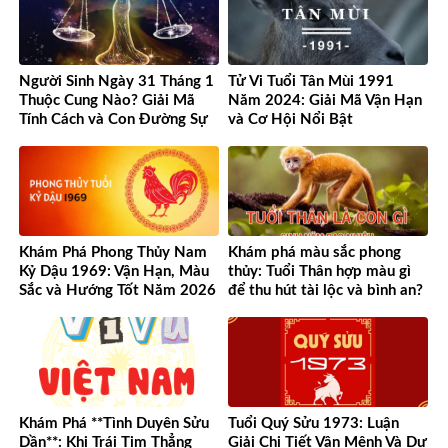
Người Sinh Ngày 31 Tháng 1
Tử Vi Tuổi Tân Mùi 1991
Thuộc Cung Nào? Giải Mã
Năm 2024: Giải Mã Vận Hạn
Tính Cách và Con Đường Sự
và Cơ Hội Nổi Bật
Nghiệp Độc Đáo
Khám Phá Phong Thủy Nam
Khám phá màu sắc phong
Kỷ Dậu 1969: Vận Hạn, Màu
thủy: Tuổi Thân hợp màu gì
Sắc và Hướng Tốt Năm 2026
để thu hút tài lộc và bình an?
Khám Phá **Tình Duyên Sửu
Tuổi Quý Sửu 1973: Luận
Dần**: Khi Trái Tim Thẳng
Giải Chi Tiết Vận Mệnh Và Dự