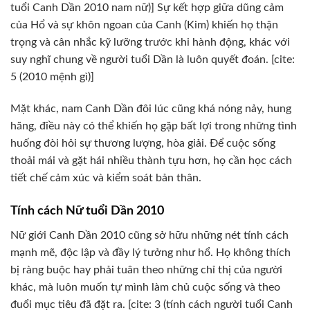
tuổi Canh Dần 2010 nam nữ)] Sự kết hợp giữa dũng cảm
của Hổ và sự khôn ngoan của Canh (Kim) khiến họ thận
trọng và cân nhắc kỹ lưỡng trước khi hành động, khác với
suy nghĩ chung về người tuổi Dần là luôn quyết đoán. [cite:
5 (2010 mệnh gì)]
Mặt khác, nam Canh Dần đôi lúc cũng khá nóng nảy, hung
hăng, điều này có thể khiến họ gặp bất lợi trong những tình
huống đòi hỏi sự thương lượng, hòa giải. Để cuộc sống
thoải mái và gặt hái nhiều thành tựu hơn, họ cần học cách
tiết chế cảm xúc và kiểm soát bản thân.
Tính cách Nữ tuổi Dần 2010
Nữ giới Canh Dần 2010 cũng sở hữu những nét tính cách
mạnh mẽ, độc lập và đầy lý tưởng như hổ. Họ không thích
bị ràng buộc hay phải tuân theo những chỉ thị của người
khác, mà luôn muốn tự mình làm chủ cuộc sống và theo
đuổi mục tiêu đã đặt ra. [cite: 3 (tính cách người tuổi Canh