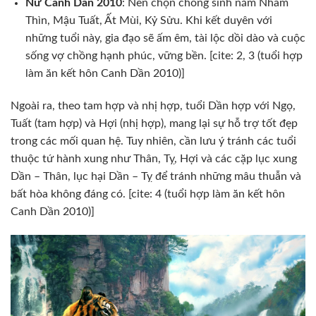
Nữ Canh Dần 2010
: Nên chọn chồng sinh năm Nhâm
Thìn, Mậu Tuất, Ất Mùi, Kỷ Sửu. Khi kết duyên với
những tuổi này, gia đạo sẽ ấm êm, tài lộc dồi dào và cuộc
sống vợ chồng hạnh phúc, vững bền. [cite: 2, 3 (tuổi hợp
làm ăn kết hôn Canh Dần 2010)]
Ngoài ra, theo tam hợp và nhị hợp, tuổi Dần hợp với Ngọ,
Tuất (tam hợp) và Hợi (nhị hợp), mang lại sự hỗ trợ tốt đẹp
trong các mối quan hệ. Tuy nhiên, cần lưu ý tránh các tuổi
thuộc tứ hành xung như Thân, Tỵ, Hợi và các cặp lục xung
Dần – Thân, lục hại Dần – Tỵ để tránh những mâu thuẫn và
bất hòa không đáng có. [cite: 4 (tuổi hợp làm ăn kết hôn
Canh Dần 2010)]