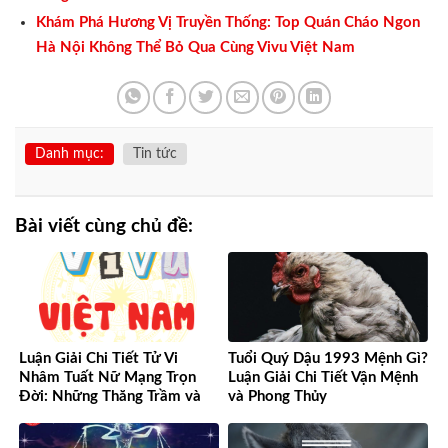
Khám Phá Hương Vị Truyền Thống: Top Quán Cháo Ngon
Hà Nội Không Thể Bỏ Qua Cùng Vivu Việt Nam
Danh mục:
Tin tức
Bài viết cùng chủ đề:
Luận Giải Chi Tiết Tử Vi
Tuổi Quý Dậu 1993 Mệnh Gì?
Nhâm Tuất Nữ Mạng Trọn
Luận Giải Chi Tiết Vận Mệnh
Đời: Những Thăng Trầm và
và Phong Thủy
Cơ Hội