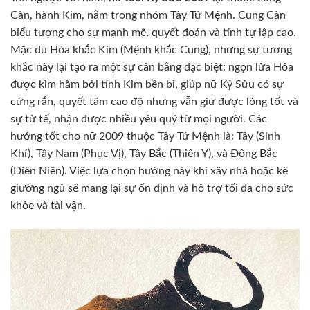
Càn, hành Kim, nằm trong nhóm Tây Tứ Mệnh. Cung Càn
biểu tượng cho sự mạnh mẽ, quyết đoán và tính tự lập cao.
Mặc dù Hỏa khắc Kim (Mệnh khắc Cung), nhưng sự tương
khắc này lại tạo ra một sự cân bằng đặc biệt: ngọn lửa Hỏa
được kìm hãm bởi tính Kim bền bỉ, giúp nữ Kỷ Sửu có sự
cứng rắn, quyết tâm cao độ nhưng vẫn giữ được lòng tốt và
sự tử tế, nhận được nhiều yêu quý từ mọi người. Các
hướng tốt cho nữ 2009 thuộc Tây Tứ Mệnh là: Tây (Sinh
Khí), Tây Nam (Phục Vị), Tây Bắc (Thiên Y), và Đông Bắc
(Diên Niên). Việc lựa chọn hướng này khi xây nhà hoặc kê
giường ngủ sẽ mang lại sự ổn định và hỗ trợ tối đa cho sức
khỏe và tài vận.