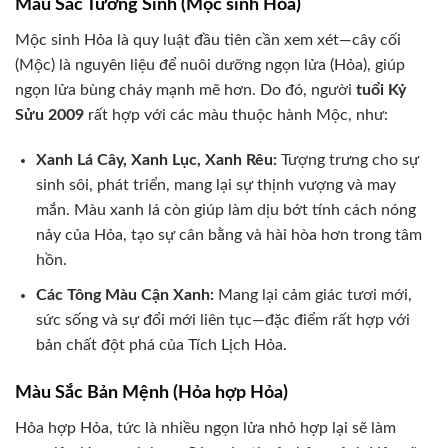
Màu Sắc Tương Sinh (Mộc sinh Hỏa)
Mộc sinh Hỏa là quy luật đầu tiên cần xem xét—cây cối
(Mộc) là nguyên liệu để nuôi dưỡng ngọn lửa (Hỏa), giúp
ngọn lửa bùng cháy mạnh mẽ hơn. Do đó, người
tuổi Kỷ
Sửu 2009
rất hợp với các màu thuộc hành Mộc, như:
Xanh Lá Cây, Xanh Lục, Xanh Rêu:
Tượng trưng cho sự
sinh sôi, phát triển, mang lại sự thịnh vượng và may
mắn. Màu xanh lá còn giúp làm dịu bớt tính cách nóng
nảy của Hỏa, tạo sự cân bằng và hài hòa hơn trong tâm
hồn.
Các Tông Màu Cận Xanh:
Mang lại cảm giác tươi mới,
sức sống và sự đổi mới liên tục—đặc điểm rất hợp với
bản chất đột phá của Tích Lịch Hỏa.
Màu Sắc Bản Mệnh (Hỏa hợp Hỏa)
Hỏa hợp Hỏa, tức là nhiều ngọn lửa nhỏ hợp lại sẽ làm