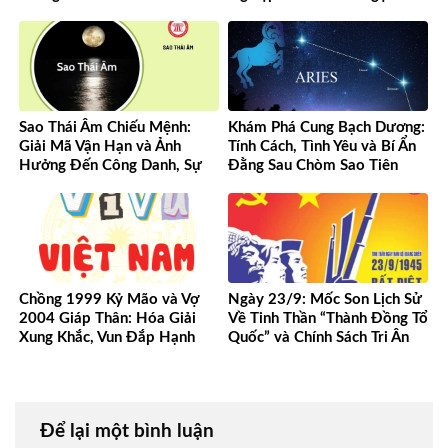
Sao Thái Âm Chiếu Mệnh:
Khám Phá Cung Bạch Dương:
Giải Mã Vận Hạn và Ảnh
Tính Cách, Tình Yêu và Bí Ẩn
Hưởng Đến Công Danh, Sự
Đằng Sau Chòm Sao Tiên
Nghiệp Của Bạn
Phong
Chồng 1999 Kỷ Mão và Vợ
Ngày 23/9: Mốc Son Lịch Sử
2004 Giáp Thân: Hóa Giải
Về Tinh Thần “Thành Đồng Tổ
Xung Khắc, Vun Đắp Hạnh
Quốc” và Chính Sách Tri Ân
Phúc Bền Lâu
Người Có Công
Để lại một bình luận