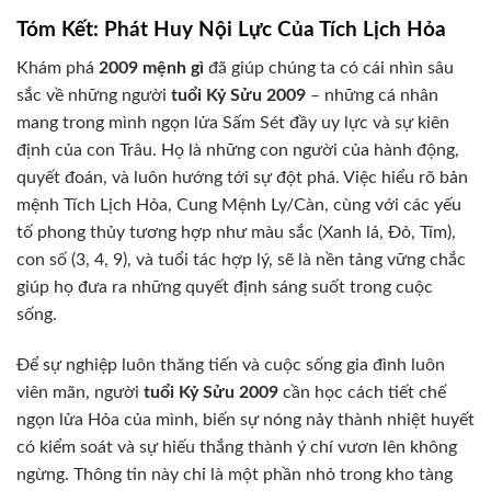
Tóm Kết: Phát Huy Nội Lực Của Tích Lịch Hỏa
Khám phá
2009 mệnh gì
đã giúp chúng ta có cái nhìn sâu
sắc về những người
tuổi Kỷ Sửu 2009
– những cá nhân
mang trong mình ngọn lửa Sấm Sét đầy uy lực và sự kiên
định của con Trâu. Họ là những con người của hành động,
quyết đoán, và luôn hướng tới sự đột phá. Việc hiểu rõ bản
mệnh Tích Lịch Hỏa, Cung Mệnh Ly/Càn, cùng với các yếu
tố phong thủy tương hợp như màu sắc (Xanh lá, Đỏ, Tím),
con số (3, 4, 9), và tuổi tác hợp lý, sẽ là nền tảng vững chắc
giúp họ đưa ra những quyết định sáng suốt trong cuộc
sống.
Để sự nghiệp luôn thăng tiến và cuộc sống gia đình luôn
viên mãn, người
tuổi Kỷ Sửu 2009
cần học cách tiết chế
ngọn lửa Hỏa của mình, biến sự nóng nảy thành nhiệt huyết
có kiểm soát và sự hiếu thắng thành ý chí vươn lên không
ngừng. Thông tin này chỉ là một phần nhỏ trong kho tàng