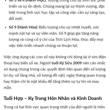
Số 3 và 4 (Hành Mộc):
Tượng trưng cho sự sinh sôi, phát
triển và sự ổn định. Chúng mang lại sự thịnh vượng, đặc
biệt trong lĩnh vực học tập và công việc cần sự sáng tạo,
đổi mới.
Số 9 (Hành Hỏa):
Biểu tượng cho sự nhiệt huyết, sức
mạnh nội tại và sự viên mãn. Số 9 giúp gia tăng năng
lượng và củng cố ý chí của Tích Lịch Hỏa, thúc đẩy mọi
việc tiến triển nhanh chóng và thuận lợi.
Việc ứng dụng các con số này không chỉ dừng lại ở sim điện
thoại hay biển số xe. Người
tuổi Kỷ Sửu 2009
nên cân nhắc
sử dụng chúng trong các quyết định liên quan đến số lượng
(ví dụ: số tầng nhà, số lượng đồ vật), ngày tháng quan trọng,
hay thậm chí là mật khẩu để tăng thêm sự tự tin và may
mắn.
Tuổi Hợp – Kỵ Trong Hôn Nhân và Kinh Doanh
Trong cả hai lĩnh vực quan trọng nhất của đời người là Hôn