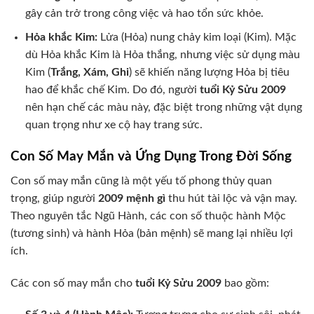
gây cản trở trong công việc và hao tổn sức khỏe.
Hỏa khắc Kim:
Lửa (Hỏa) nung chảy kim loại (Kim). Mặc
dù Hỏa khắc Kim là Hỏa thắng, nhưng việc sử dụng màu
Kim (
Trắng, Xám, Ghi
) sẽ khiến năng lượng Hỏa bị tiêu
hao để khắc chế Kim. Do đó, người
tuổi Kỷ Sửu 2009
nên hạn chế các màu này, đặc biệt trong những vật dụng
quan trọng như xe cộ hay trang sức.
Con Số May Mắn và Ứng Dụng Trong Đời Sống
Con số may mắn cũng là một yếu tố phong thủy quan
trọng, giúp người
2009 mệnh gì
thu hút tài lộc và vận may.
Theo nguyên tắc Ngũ Hành, các con số thuộc hành Mộc
(tương sinh) và hành Hỏa (bản mệnh) sẽ mang lại nhiều lợi
ích.
Các con số may mắn cho
tuổi Kỷ Sửu 2009
bao gồm: