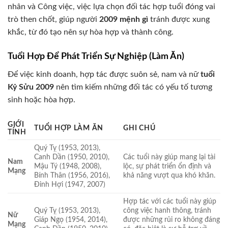
nhân và Công việc, việc lựa chọn đối tác hợp tuổi đóng vai
trò then chốt, giúp người
2009 mệnh gì
tránh được xung
khắc, từ đó tạo nên sự hòa hợp và thành công.
Tuổi Hợp Để Phát Triển Sự Nghiệp (Làm Ăn)
Để việc kinh doanh, hợp tác được suôn sẻ, nam và nữ
tuổi
Kỷ Sửu 2009
nên tìm kiếm những đối tác có yếu tố tương
sinh hoặc hòa hợp.
GIỚI
TUỔI HỢP LÀM ĂN
GHI CHÚ
TÍNH
Quý Tỵ (1953, 2013),
Canh Dần (1950, 2010),
Các tuổi này giúp mang lại tài
Nam
Mậu Tý (1948, 2008),
lộc, sự phát triển ổn định và
Mạng
Bính Thân (1956, 2016),
khả năng vượt qua khó khăn.
Đinh Hợi (1947, 2007)
Hợp tác với các tuổi này giúp
Quý Tỵ (1953, 2013),
công việc hanh thông, tránh
Nữ
Giáp Ngọ (1954, 2014),
được những rủi ro không đáng
Mạng