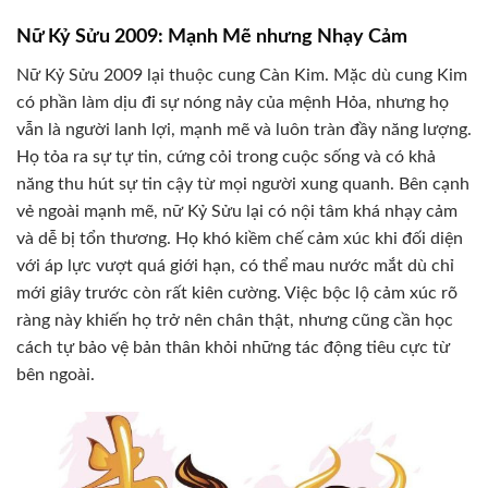
Nữ Kỷ Sửu 2009: Mạnh Mẽ nhưng Nhạy Cảm
Nữ Kỷ Sửu 2009 lại thuộc cung Càn Kim. Mặc dù cung Kim
có phần làm dịu đi sự nóng nảy của mệnh Hỏa, nhưng họ
vẫn là người lanh lợi, mạnh mẽ và luôn tràn đầy năng lượng.
Họ tỏa ra sự tự tin, cứng cỏi trong cuộc sống và có khả
năng thu hút sự tin cậy từ mọi người xung quanh. Bên cạnh
vẻ ngoài mạnh mẽ, nữ Kỷ Sửu lại có nội tâm khá nhạy cảm
và dễ bị tổn thương. Họ khó kiềm chế cảm xúc khi đối diện
với áp lực vượt quá giới hạn, có thể mau nước mắt dù chỉ
mới giây trước còn rất kiên cường. Việc bộc lộ cảm xúc rõ
ràng này khiến họ trở nên chân thật, nhưng cũng cần học
cách tự bảo vệ bản thân khỏi những tác động tiêu cực từ
bên ngoài.