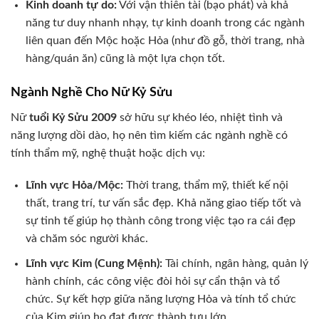
Kinh doanh tự do:
Với vận thiên tài (bạo phát) và khả
năng tư duy nhanh nhạy, tự kinh doanh trong các ngành
liên quan đến Mộc hoặc Hỏa (như đồ gỗ, thời trang, nhà
hàng/quán ăn) cũng là một lựa chọn tốt.
Ngành Nghề Cho Nữ Kỷ Sửu
Nữ
tuổi Kỷ Sửu 2009
sở hữu sự khéo léo, nhiệt tình và
năng lượng dồi dào, họ nên tìm kiếm các ngành nghề có
tính thẩm mỹ, nghệ thuật hoặc dịch vụ:
Lĩnh vực Hỏa/Mộc:
Thời trang, thẩm mỹ, thiết kế nội
thất, trang trí, tư vấn sắc đẹp. Khả năng giao tiếp tốt và
sự tinh tế giúp họ thành công trong việc tạo ra cái đẹp
và chăm sóc người khác.
Lĩnh vực Kim (Cung Mệnh):
Tài chính, ngân hàng, quản lý
hành chính, các công việc đòi hỏi sự cẩn thận và tổ
chức. Sự kết hợp giữa năng lượng Hỏa và tính tổ chức
của Kim giúp họ đạt được thành tựu lớn.