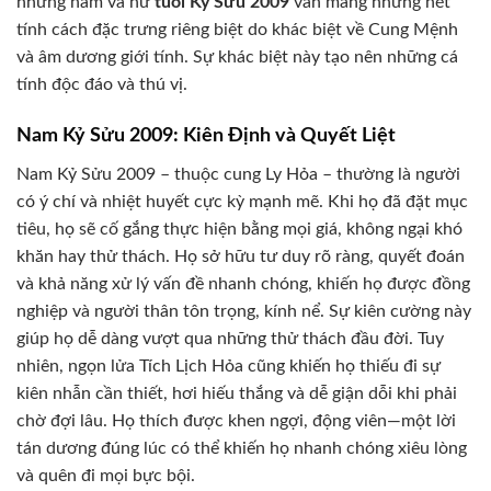
nhưng nam và nữ
tuổi Kỷ Sửu 2009
vẫn mang những nét
tính cách đặc trưng riêng biệt do khác biệt về Cung Mệnh
và âm dương giới tính. Sự khác biệt này tạo nên những cá
tính độc đáo và thú vị.
Nam Kỷ Sửu 2009: Kiên Định và Quyết Liệt
Nam Kỷ Sửu 2009 – thuộc cung Ly Hỏa – thường là người
có ý chí và nhiệt huyết cực kỳ mạnh mẽ. Khi họ đã đặt mục
tiêu, họ sẽ cố gắng thực hiện bằng mọi giá, không ngại khó
khăn hay thử thách. Họ sở hữu tư duy rõ ràng, quyết đoán
và khả năng xử lý vấn đề nhanh chóng, khiến họ được đồng
nghiệp và người thân tôn trọng, kính nể. Sự kiên cường này
giúp họ dễ dàng vượt qua những thử thách đầu đời. Tuy
nhiên, ngọn lửa Tích Lịch Hỏa cũng khiến họ thiếu đi sự
kiên nhẫn cần thiết, hơi hiếu thắng và dễ giận dỗi khi phải
chờ đợi lâu. Họ thích được khen ngợi, động viên—một lời
tán dương đúng lúc có thể khiến họ nhanh chóng xiêu lòng
và quên đi mọi bực bội.