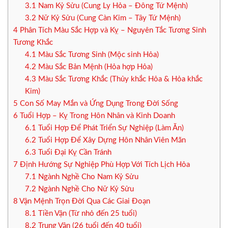
3.1
Nam Kỷ Sửu (Cung Ly Hỏa – Đông Tứ Mệnh)
3.2
Nữ Kỷ Sửu (Cung Càn Kim – Tây Tứ Mệnh)
4
Phân Tích Màu Sắc Hợp và Kỵ – Nguyên Tắc Tương Sinh
Tương Khắc
4.1
Màu Sắc Tương Sinh (Mộc sinh Hỏa)
4.2
Màu Sắc Bản Mệnh (Hỏa hợp Hỏa)
4.3
Màu Sắc Tương Khắc (Thủy khắc Hỏa & Hỏa khắc
Kim)
5
Con Số May Mắn và Ứng Dụng Trong Đời Sống
6
Tuổi Hợp – Kỵ Trong Hôn Nhân và Kinh Doanh
6.1
Tuổi Hợp Để Phát Triển Sự Nghiệp (Làm Ăn)
6.2
Tuổi Hợp Để Xây Dựng Hôn Nhân Viên Mãn
6.3
Tuổi Đại Kỵ Cần Tránh
7
Định Hướng Sự Nghiệp Phù Hợp Với Tích Lịch Hỏa
7.1
Ngành Nghề Cho Nam Kỷ Sửu
7.2
Ngành Nghề Cho Nữ Kỷ Sửu
8
Vận Mệnh Trọn Đời Qua Các Giai Đoạn
8.1
Tiền Vận (Từ nhỏ đến 25 tuổi)
8.2
Trung Vận (26 tuổi đến 40 tuổi)