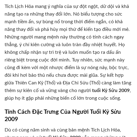
Tích Lịch Hỏa mang ý nghĩa của sự đột ngột, dữ dội và khả
năng tạo ra những thay đổi lớn. Nó biểu tượng cho sức
mạnh tiềm ẩn, sự bùng nổ trong thời điểm ngắn, có khả
năng thay đổi và phá hủy mọi thứ để kiến tạo điều mới mẻ.
Những người mang mệnh này thường có tính cách ngay
thẳng, ý chí kiên cường và luôn tràn đầy nhiệt huyết. Họ
không chấp nhận sự trì trệ và luôn muốn tạo ra dấu ấn
riêng biệt trong cuộc đời mình. Tuy nhiên, sức mạnh này
cũng đi kèm với một nhược điểm là sự nóng nảy, bộc trực,
đôi khi hơi bảo thủ nếu chưa được mài giũa. Sự kết hợp
giữa Thiên Can Kỷ (Thổ) và Địa Chi Sửu (Thổ) càng làm tăng
thêm sự kiên cố và vững vàng cho người
tuổi Kỷ Sửu 2009
,
giúp họ ít gặp phải những biến cố lớn trong cuộc sống.
Tính Cách Đặc Trưng Của Người Tuổi Kỷ Sửu
2009
Dù có cùng năm sinh và cùng bản mệnh Tích Lịch Hỏa,