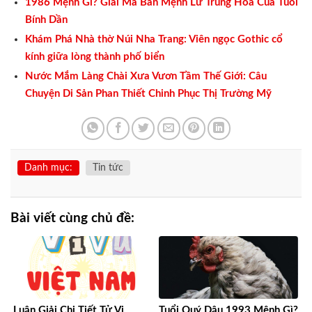
1986 Mệnh Gì? Giải Mã Bản Mệnh Lư Trung Hỏa Của Tuổi
Bính Dần
Khám Phá Nhà thờ Núi Nha Trang: Viên ngọc Gothic cổ
kính giữa lòng thành phố biển
Nước Mắm Làng Chài Xưa Vươn Tầm Thế Giới: Câu
Chuyện Di Sản Phan Thiết Chinh Phục Thị Trường Mỹ
Danh mục:
Tin tức
Bài viết cùng chủ đề:
Luận Giải Chi Tiết Tử Vi
Tuổi Quý Dậu 1993 Mệnh Gì?