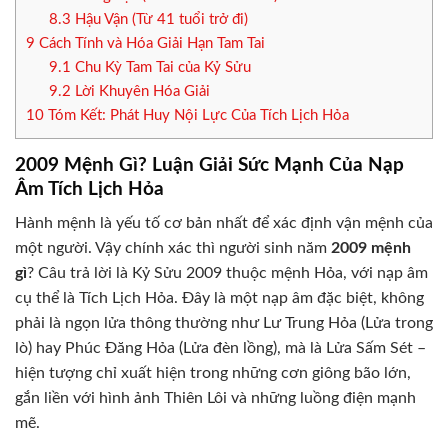
8.3
Hậu Vận (Từ 41 tuổi trở đi)
9
Cách Tính và Hóa Giải Hạn Tam Tai
9.1
Chu Kỳ Tam Tai của Kỷ Sửu
9.2
Lời Khuyên Hóa Giải
10
Tóm Kết: Phát Huy Nội Lực Của Tích Lịch Hỏa
2009 Mệnh Gì? Luận Giải Sức Mạnh Của Nạp
Âm Tích Lịch Hỏa
Hành mệnh là yếu tố cơ bản nhất để xác định vận mệnh của
một người. Vậy chính xác thì người sinh năm
2009 mệnh
gì
? Câu trả lời là Kỷ Sửu 2009 thuộc mệnh Hỏa, với nạp âm
cụ thể là Tích Lịch Hỏa. Đây là một nạp âm đặc biệt, không
phải là ngọn lửa thông thường như Lư Trung Hỏa (Lửa trong
lò) hay Phúc Đăng Hỏa (Lửa đèn lồng), mà là Lửa Sấm Sét –
hiện tượng chỉ xuất hiện trong những cơn giông bão lớn,
gắn liền với hình ảnh Thiên Lôi và những luồng điện mạnh
mẽ.