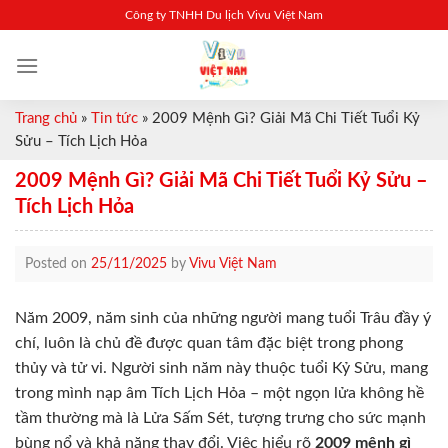
Skip
Công ty TNHH Du lịch Vivu Việt Nam
to
content
Trang chủ
»
Tin tức
»
2009 Mệnh Gì? Giải Mã Chi Tiết Tuổi Kỷ
Sửu – Tích Lịch Hỏa
2009 Mệnh Gì? Giải Mã Chi Tiết Tuổi Kỷ Sửu –
Tích Lịch Hỏa
Posted on
25/11/2025
by
Vivu Việt Nam
Năm 2009, năm sinh của những người mang tuổi Trâu đầy ý
chí, luôn là chủ đề được quan tâm đặc biệt trong phong
thủy và tử vi. Người sinh năm này thuộc tuổi Kỷ Sửu, mang
trong mình nạp âm Tích Lịch Hỏa – một ngọn lửa không hề
tầm thường mà là Lửa Sấm Sét, tượng trưng cho sức mạnh
bùng nổ và khả năng thay đổi. Việc hiểu rõ
2009 mệnh gì