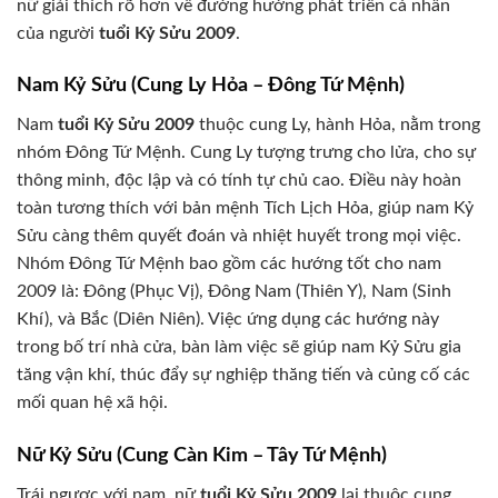
nữ giải thích rõ hơn về đường hướng phát triển cá nhân
của người
tuổi Kỷ Sửu 2009
.
Nam Kỷ Sửu (Cung Ly Hỏa – Đông Tứ Mệnh)
Nam
tuổi Kỷ Sửu 2009
thuộc cung Ly, hành Hỏa, nằm trong
nhóm Đông Tứ Mệnh. Cung Ly tượng trưng cho lửa, cho sự
thông minh, độc lập và có tính tự chủ cao. Điều này hoàn
toàn tương thích với bản mệnh Tích Lịch Hỏa, giúp nam Kỷ
Sửu càng thêm quyết đoán và nhiệt huyết trong mọi việc.
Nhóm Đông Tứ Mệnh bao gồm các hướng tốt cho nam
2009 là: Đông (Phục Vị), Đông Nam (Thiên Y), Nam (Sinh
Khí), và Bắc (Diên Niên). Việc ứng dụng các hướng này
trong bố trí nhà cửa, bàn làm việc sẽ giúp nam Kỷ Sửu gia
tăng vận khí, thúc đẩy sự nghiệp thăng tiến và củng cố các
mối quan hệ xã hội.
Nữ Kỷ Sửu (Cung Càn Kim – Tây Tứ Mệnh)
Trái ngược với nam, nữ
tuổi Kỷ Sửu 2009
lại thuộc cung