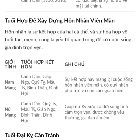
Canh Dần (1950, 2010)
có, đặc biệt là sự hỗ trợ về
mặt tài chính.
Tuổi Hợp Để Xây Dựng Hôn Nhân Viên Mãn
Hôn nhân là sự kết hợp của hai cá thể, và sự hòa hợp về
tuổi tác, mệnh, cung là yếu tố quan trọng để có cuộc sống
gia đình trọn vẹn.
GIỚI
TUỔI HỢP KẾT
GHI CHÚ
TÍNH
HÔN
Canh Dần, Giáp
Sự kết hợp này mang lại cuộc sống
Nam
Ngọ, Quý Tỵ, Mậu
hôn nhân viên mãn, có quý nhân
Mạng
Tý, Bính Thân, Đinh
phù trợ, và con cái ngoan hiền.
Hợi
Canh Dần, Quý Tỵ,
Giúp nữ Kỷ Sửu có đời sống tình
Nữ
Mậu Tý, Giáp Ngọ,
cảm trọn vẹn, được chồng yêu
Mạng
Bính Thân, Đinh
thương, gia đạo ấm êm.
Hợi
Tuổi Đại Kỵ Cần Tránh