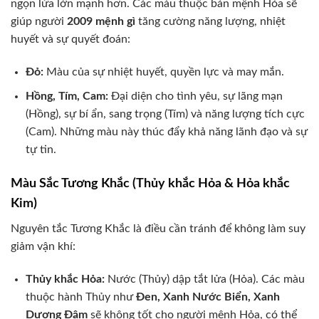
ngọn lửa lớn mạnh hơn. Các màu thuộc bản mệnh Hỏa sẽ
giúp người
2009 mệnh gì
tăng cường năng lượng, nhiệt
huyết và sự quyết đoán:
Đỏ:
Màu của sự nhiệt huyết, quyền lực và may mắn.
Hồng, Tím, Cam:
Đại diện cho tình yêu, sự lãng mạn
(Hồng), sự bí ẩn, sang trọng (Tím) và năng lượng tích cực
(Cam). Những màu này thúc đẩy khả năng lãnh đạo và sự
tự tin.
Màu Sắc Tương Khắc (Thủy khắc Hỏa & Hỏa khắc
Kim)
Nguyên tắc Tương Khắc là điều cần tránh để không làm suy
giảm vận khí:
Thủy khắc Hỏa:
Nước (Thủy) dập tắt lửa (Hỏa). Các màu
thuộc hành Thủy như
Đen, Xanh Nước Biển, Xanh
Dương Đậm
sẽ không tốt cho người mệnh Hỏa, có thể