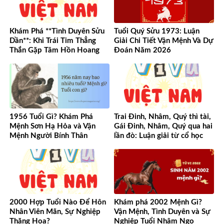
Khám Phá **Tình Duyên Sửu
Tuổi Quý Sửu 1973: Luận
Dần**: Khi Trái Tim Thẳng
Giải Chi Tiết Vận Mệnh Và Dự
Thắn Gặp Tâm Hồn Hoang
Đoán Năm 2026
Dã
1956 Tuổi Gì? Khám Phá
Trai Đinh, Nhâm, Quý thì tài,
Mệnh Sơn Hạ Hỏa và Vận
Gái Đinh, Nhâm, Quý qua hai
Mệnh Người Bính Thân
lần đò: Luận giải từ cổ học
đến hiện đại
2000 Hợp Tuổi Nào Để Hôn
Khám phá 2002 Mệnh Gì?
Nhân Viên Mãn, Sự Nghiệp
Vận Mệnh, Tình Duyên và Sự
Thăng Hoa?
Nghiệp Tuổi Nhâm Ngọ