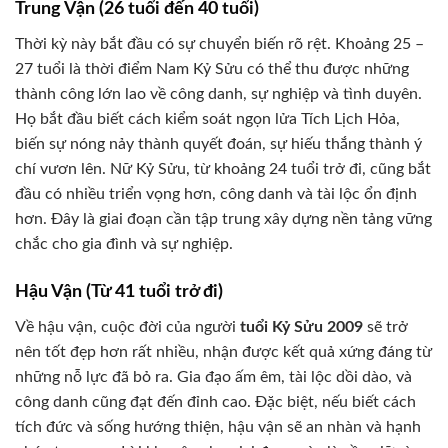
Trung Vận (26 tuổi đến 40 tuổi)
Thời kỳ này bắt đầu có sự chuyển biến rõ rệt. Khoảng 25 –
27 tuổi là thời điểm Nam Kỷ Sửu có thể thu được những
thành công lớn lao về công danh, sự nghiệp và tình duyên.
Họ bắt đầu biết cách kiểm soát ngọn lửa Tích Lịch Hỏa,
biến sự nóng nảy thành quyết đoán, sự hiếu thắng thành ý
chí vươn lên. Nữ Kỷ Sửu, từ khoảng 24 tuổi trở đi, cũng bắt
đầu có nhiều triển vọng hơn, công danh và tài lộc ổn định
hơn. Đây là giai đoạn cần tập trung xây dựng nền tảng vững
chắc cho gia đình và sự nghiệp.
Hậu Vận (Từ 41 tuổi trở đi)
Về hậu vận, cuộc đời của người
tuổi Kỷ Sửu 2009
sẽ trở
nên tốt đẹp hơn rất nhiều, nhận được kết quả xứng đáng từ
những nỗ lực đã bỏ ra. Gia đạo ấm êm, tài lộc dồi dào, và
công danh cũng đạt đến đỉnh cao. Đặc biệt, nếu biết cách
tích đức và sống hướng thiện, hậu vận sẽ an nhàn và hạnh