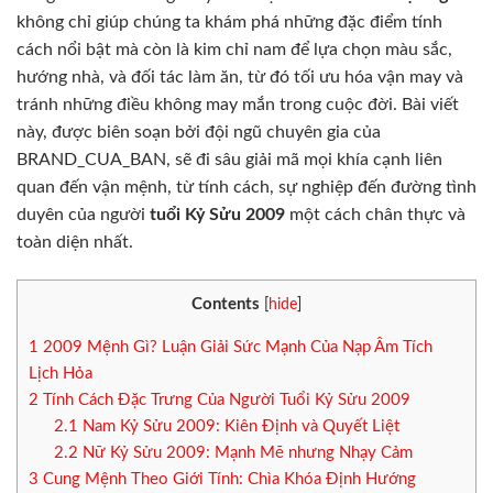
không chỉ giúp chúng ta khám phá những đặc điểm tính
cách nổi bật mà còn là kim chỉ nam để lựa chọn màu sắc,
hướng nhà, và đối tác làm ăn, từ đó tối ưu hóa vận may và
tránh những điều không may mắn trong cuộc đời. Bài viết
này, được biên soạn bởi đội ngũ chuyên gia của
BRAND_CUA_BAN, sẽ đi sâu giải mã mọi khía cạnh liên
quan đến vận mệnh, từ tính cách, sự nghiệp đến đường tình
duyên của người
tuổi Kỷ Sửu 2009
một cách chân thực và
toàn diện nhất.
Contents
[
hide
]
1
2009 Mệnh Gì? Luận Giải Sức Mạnh Của Nạp Âm Tích
Lịch Hỏa
2
Tính Cách Đặc Trưng Của Người Tuổi Kỷ Sửu 2009
2.1
Nam Kỷ Sửu 2009: Kiên Định và Quyết Liệt
2.2
Nữ Kỷ Sửu 2009: Mạnh Mẽ nhưng Nhạy Cảm
3
Cung Mệnh Theo Giới Tính: Chìa Khóa Định Hướng