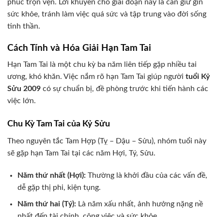
phúc trọn vẹn. Lời khuyên cho giai đoạn này là cần giữ gìn
sức khỏe, tránh làm việc quá sức và tập trung vào đời sống
tinh thần.
Cách Tính và Hóa Giải Hạn Tam Tai
Hạn Tam Tai là một chu kỳ ba năm liên tiếp gặp nhiều tai
ương, khó khăn. Việc nắm rõ hạn Tam Tai giúp người
tuổi Kỷ
Sửu 2009
có sự chuẩn bị, đề phòng trước khi tiến hành các
việc lớn.
Chu Kỳ Tam Tai của Kỷ Sửu
Theo nguyên tắc Tam Hợp (Tỵ – Dậu – Sửu), nhóm tuổi này
sẽ gặp hạn Tam Tai tại các năm Hợi, Tý, Sửu.
Năm thứ nhất (Hợi):
Thường là khởi đầu của các vấn đề,
dễ gặp thị phi, kiện tụng.
Năm thứ hai (Tý):
Là năm xấu nhất, ảnh hưởng nặng nề
nhất đến tài chính, công việc và sức khỏe.