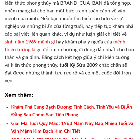
kiến thức phong thủy mà BRAND_CUA_BAN đã tổng hợp,
nhằm mang lại cho bạn một bức tranh toàn cảnh về vận
mệnh của mình. Nếu bạn muốn tìm hiểu sâu hơn về sự
nghiệp và những bí ẩn của từng tuổi, hãy tiếp tục khám phá
các bài viết liên quan khác, ví dụ như luận giải chi tiết về
sinh năm 1969 mệnh gì
hay khám phá ý nghĩa của
mệnh
thiên tướng là gì
, để tìm ra hướng đi đúng đắn nhất cho bản
thân và gia đình. Bằng cách kết hợp giữa ý chí kiên cường
và kiến thức phong thủy,
tuổi Kỷ Sửu 2009
chắc chắn sẽ
đạt được những thành tựu rực rỡ và có một cuộc đời trọn
vẹn.
Xem thêm:
Khám Phá Cung Bạch Dương: Tính Cách, Tình Yêu và Bí Ẩn
Đằng Sau Chòm Sao Tiên Phong
Giải Mã Tuổi Quý Mão: 1963 Năm Nay Bao Nhiêu Tuổi và
Vận Mệnh Kim Bạch Kim Chi Tiết