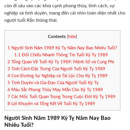
còn đi sâu vào các khía cạnh phong thủy, tính cách, sự
nghiệp và tình duyên, mang đến cái nhìn toàn diện nhất cho
người tuổi Rắn thông thái.
Contents
[
hide
]
1
Người Sinh Năm 1989 Kỷ Tỵ Năm Nay Bao Nhiêu Tuổi?
1.1
Đối Chiếu Nhanh Thông Tin Tuổi Kỷ Tỵ 1989
2
Tổng Quan Về Tuổi Kỷ Tỵ 1989: Mệnh Số và Cung Phi
3
Tính Cách Đặc Trưng Của Người Tuổi Kỷ Tỵ 1989
4
Con Đường Sự Nghiệp và Tài Lộc Cho Kỷ Tỵ 1989
5
Tình Duyên và Gia Đạo Của Người Tuổi Kỷ Tỵ
6
Màu Sắc Phong Thủy May Mắn Cho Kỷ Tỵ 1989
7
Các Mốc Tuổi Quan Trọng Trong Cuộc Đời Kỷ Tỵ 1989
8
Lời Khuyên và Tổng Kết Về Tuổi Kỷ Tỵ 1989
Người Sinh Năm 1989 Kỷ Tỵ Năm Nay Bao
Nhiêu Tuổi?