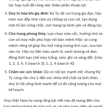
tác hợp tuổi để công việc thêm phần thuận lợi.
Duy trì hòa khí gia đình:
Kỷ Tỵ rất coi trọng gia đạo, hãy
luôn vun đắp tình cảm vợ chồng và con cái, tạo dựng
một tổ ấm vững chắc, nơi mang lại bình yên và động lực.
Chú trọng phong thủy:
Lựa chọn màu sắc, hướng nhà và
con số may mắn phù hợp với bản mệnh Mộc và cung
mệnh riêng sẽ giúp thu hút năng lượng tích cực, xua tan
vận rủi. Hãy ưu tiên màu xanh lá, xanh dương và đen,
đồng thời hạn chế màu trắng, xám, ghi và vàng đất. [cite:
1, 2, 3, 4, 5 (search 3); 1, 2, 4 (search 4)]
Chăm sóc sức khỏe:
Dù có nội lực mạnh mẽ, nhưng Kỷ
Tỵ cũng cần chú ý đến sức khỏe thể chất và tinh thần,
duy trì lối sống lành mạnh để có đủ năng lượng cho mọi
kế hoạch.
Vivu Việt Nam hy vọng rằng bài viết này đã mang đến cho
bạn những thông tin hữu ích và cái nhìn toàn diện về người