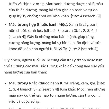
triển và thịnh vượng. Màu xanh dương được coi là màu
của thiên đường, mang lại cảm giác an toàn và tự do,
giúp Kỷ Tỵ chống chọi với khó khăn. [cite: 4 (search 3)]
Màu tương hợp (thuộc hành Mộc):
Xanh lá cây, xanh
nõn chuối, xanh lục. [cite: 2, 3 (search 3); 1, 2, 3, 4, 5
(search 4)] Đây là những màu bản mệnh, giúp tăng
cường năng lượng, mang lại sự bình an, ổn định và sức
khỏe dồi dào cho người tuổi Kỷ Tỵ. [cite: 2 (search 4)]
Tuy nhiên, người tuổi Kỷ Tỵ cũng cần lưu ý tránh hoặc hạn
chế sử dụng các màu sắc tương khắc để không làm suy yếu
năng lượng của bản thân:
Màu tương khắc (thuộc hành Kim):
Trắng, xám, ghi. [cite:
1, 3, 4 (search 3); 2 (search 4)] Kim khắc Mộc, nên những
màu này có thể gây hao tổn năng lượng, cản trở công
việc và cuộc sống.