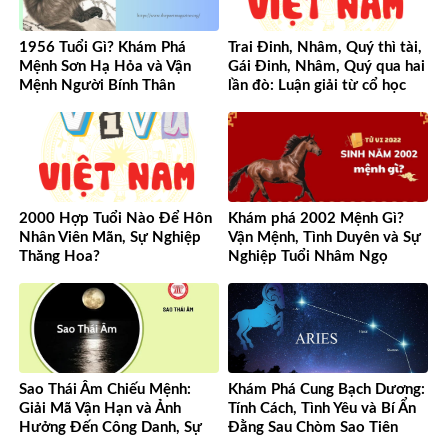
1956 Tuổi Gì? Khám Phá
Trai Đinh, Nhâm, Quý thì tài,
Mệnh Sơn Hạ Hỏa và Vận
Gái Đinh, Nhâm, Quý qua hai
Mệnh Người Bính Thân
lần đò: Luận giải từ cổ học
đến hiện đại
2000 Hợp Tuổi Nào Để Hôn
Khám phá 2002 Mệnh Gì?
Nhân Viên Mãn, Sự Nghiệp
Vận Mệnh, Tình Duyên và Sự
Thăng Hoa?
Nghiệp Tuổi Nhâm Ngọ
Sao Thái Âm Chiếu Mệnh:
Khám Phá Cung Bạch Dương:
Giải Mã Vận Hạn và Ảnh
Tính Cách, Tình Yêu và Bí Ẩn
Hưởng Đến Công Danh, Sự
Đằng Sau Chòm Sao Tiên
Nghiệp Của Bạn
Phong