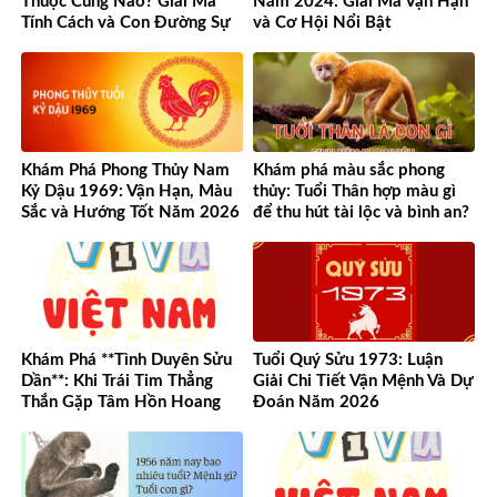
Thuộc Cung Nào? Giải Mã
Năm 2024: Giải Mã Vận Hạn
Tính Cách và Con Đường Sự
và Cơ Hội Nổi Bật
Nghiệp Độc Đáo
Khám Phá Phong Thủy Nam
Khám phá màu sắc phong
Kỷ Dậu 1969: Vận Hạn, Màu
thủy: Tuổi Thân hợp màu gì
Sắc và Hướng Tốt Năm 2026
để thu hút tài lộc và bình an?
Khám Phá **Tình Duyên Sửu
Tuổi Quý Sửu 1973: Luận
Dần**: Khi Trái Tim Thẳng
Giải Chi Tiết Vận Mệnh Và Dự
Thắn Gặp Tâm Hồn Hoang
Đoán Năm 2026
Dã