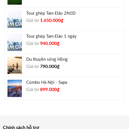
gốc
hiện
là:
tại
Tour ghép Tam Đảo 2N1Đ
1.300.000₫.
là:
Giá
Giá
Giá từ
1.650.000
₫
1.050.000₫.
gốc
hiện
là:
tại
Tour ghép Tam Đảo 1 ngày
1.800.000₫.
là:
Giá
Giá
Giá từ
940.000
₫
1.650.000₫.
gốc
hiện
là:
tại
Du thuyền sông Hồng
1.000.000₫.
là:
Giá từ
790.000
₫
940.000₫.
Combo Hà Nội - Sapa
Giá
Giá
Giá từ
899.000
₫
gốc
hiện
là:
tại
990.000₫.
là:
899.000₫.
Chính sách hỗ trợ