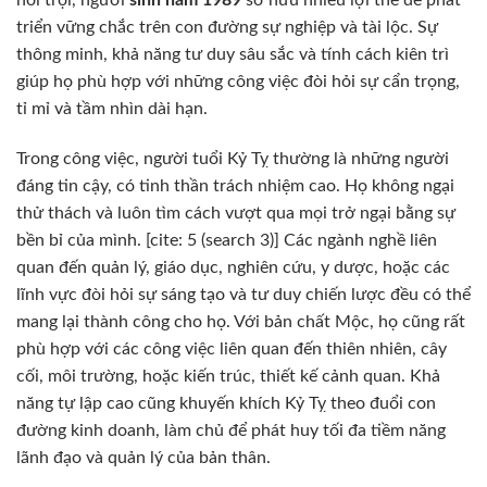
triển vững chắc trên con đường sự nghiệp và tài lộc. Sự
thông minh, khả năng tư duy sâu sắc và tính cách kiên trì
giúp họ phù hợp với những công việc đòi hỏi sự cẩn trọng,
tỉ mỉ và tầm nhìn dài hạn.
Trong công việc, người tuổi Kỷ Tỵ thường là những người
đáng tin cậy, có tinh thần trách nhiệm cao. Họ không ngại
thử thách và luôn tìm cách vượt qua mọi trở ngại bằng sự
bền bỉ của mình. [cite: 5 (search 3)] Các ngành nghề liên
quan đến quản lý, giáo dục, nghiên cứu, y dược, hoặc các
lĩnh vực đòi hỏi sự sáng tạo và tư duy chiến lược đều có thể
mang lại thành công cho họ. Với bản chất Mộc, họ cũng rất
phù hợp với các công việc liên quan đến thiên nhiên, cây
cối, môi trường, hoặc kiến trúc, thiết kế cảnh quan. Khả
năng tự lập cao cũng khuyến khích Kỷ Tỵ theo đuổi con
đường kinh doanh, làm chủ để phát huy tối đa tiềm năng
lãnh đạo và quản lý của bản thân.