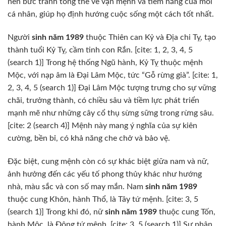
nên bức tranh tổng thể về vận mệnh và tiềm năng của mỗi
cá nhân, giúp họ định hướng cuộc sống một cách tốt nhất.
Người
sinh năm 1989
thuộc Thiên can Kỷ và Địa chi Tỵ, tạo
thành tuổi Kỷ Tỵ, cầm tinh con Rắn. [cite: 1, 2, 3, 4, 5
(search 1)] Trong hệ thống Ngũ hành, Kỷ Tỵ thuộc mệnh
Mộc, với nạp âm là Đại Lâm Mộc, tức “Gỗ rừng già”. [cite: 1,
2, 3, 4, 5 (search 1)] Đại Lâm Mộc tượng trưng cho sự vững
chãi, trưởng thành, có chiều sâu và tiềm lực phát triển
mạnh mẽ như những cây cổ thụ sừng sững trong rừng sâu.
[cite: 2 (search 4)] Mệnh này mang ý nghĩa của sự kiên
cường, bền bỉ, có khả năng che chở và bảo vệ.
Đặc biệt, cung mệnh còn có sự khác biệt giữa nam và nữ,
ảnh hưởng đến các yếu tố phong thủy khác như hướng
nhà, màu sắc và con số may mắn. Nam
sinh năm 1989
thuộc cung Khôn, hành Thổ, là Tây tứ mệnh. [cite: 3, 5
(search 1)] Trong khi đó, nữ
sinh năm 1989
thuộc cung Tốn,
hành Mộc, là Đông tứ mệnh. [cite: 3, 5 (search 1)] Sự phân