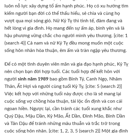
luôn nỗ lực xây dựng tổ ấm hạnh phúc. Họ có xu hướng tìm
kiếm người bạn đời có thể thấu hiểu, sẻ chia và cùng họ
vượt qua mọi sóng gió. Nữ Kỷ Tỵ thì tinh tế, đảm đang và
hết lòng vì gia đình. Họ mang đến sự ấm áp, bình yên và là
hậu phương vững chắc cho người mình yêu thương. [cite: 1
(search 4)] Cả nam và nữ Kỷ Tỵ đều mong muốn một cuộc
sống hôn nhân hòa thuận, êm ấm và tràn ngập yêu thương.
Để có một tình duyên viên mãn và gia đạo hạnh phúc, Kỷ Tỵ
nên chọn bạn đời hợp tuổi. Các tuổi hợp để kết hôn với
người
sinh năm 1989
bao gồm Bính Tý, Canh Ngọ, Nhâm
Thân, Ất Hợi và người cùng tuổi Kỷ Tỵ. [cite: 5 (search 2)]
Việc kết hợp với những tuổi này được cho là sẽ mang lại
cuộc sống vợ chồng hòa thuận, tài lộc ổn định và con cái
ngoan hiền. Ngược lại, cần tránh các tuổi xung khắc như
Quý Dậu, Mậu Dần, Kỷ Mão, Ất Dần, Đinh Mão, Bính Dần
và Tân Dậu để tránh những mâu thuẫn và trắc trở trong
cuộc sống hôn nhân. [cite: 1, 2, 3, 5 (search 2)] Một gia đình