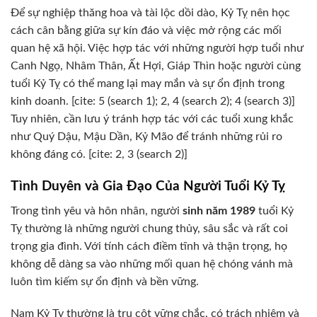
Để sự nghiệp thăng hoa và tài lộc dồi dào, Kỷ Tỵ nên học
cách cân bằng giữa sự kín đáo và việc mở rộng các mối
quan hệ xã hội. Việc hợp tác với những người hợp tuổi như
Canh Ngọ, Nhâm Thân, Ất Hợi, Giáp Thìn hoặc người cùng
tuổi Kỷ Tỵ có thể mang lại may mắn và sự ổn định trong
kinh doanh. [cite: 5 (search 1); 2, 4 (search 2); 4 (search 3)]
Tuy nhiên, cần lưu ý tránh hợp tác với các tuổi xung khắc
như Quý Dậu, Mậu Dần, Kỷ Mão để tránh những rủi ro
không đáng có. [cite: 2, 3 (search 2)]
Tình Duyên và Gia Đạo Của Người Tuổi Kỷ Tỵ
Trong tình yêu và hôn nhân, người
sinh năm 1989
tuổi Kỷ
Tỵ thường là những người chung thủy, sâu sắc và rất coi
trọng gia đình. Với tính cách điềm tĩnh và thận trọng, họ
không dễ dàng sa vào những mối quan hệ chóng vánh mà
luôn tìm kiếm sự ổn định và bền vững.
Nam Kỷ Tỵ thường là trụ cột vững chắc, có trách nhiệm và