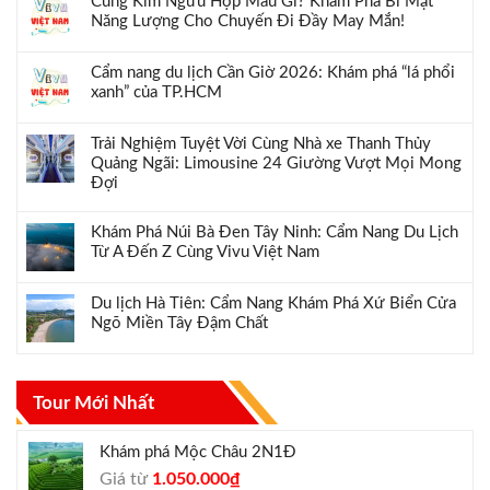
Cung Kim Ngưu Hợp Màu Gì? Khám Phá Bí Mật
Năng Lượng Cho Chuyến Đi Đầy May Mắn!
Cẩm nang du lịch Cần Giờ 2026: Khám phá “lá phổi
xanh” của TP.HCM
Trải Nghiệm Tuyệt Vời Cùng Nhà xe Thanh Thủy
Quảng Ngãi: Limousine 24 Giường Vượt Mọi Mong
Đợi
Khám Phá Núi Bà Đen Tây Ninh: Cẩm Nang Du Lịch
Từ A Đến Z Cùng Vivu Việt Nam
Du lịch Hà Tiên: Cẩm Nang Khám Phá Xứ Biển Cửa
Ngõ Miền Tây Đậm Chất
Tour Mới Nhất
Khám phá Mộc Châu 2N1Đ
Giá
Giá
Giá từ
1.050.000
₫