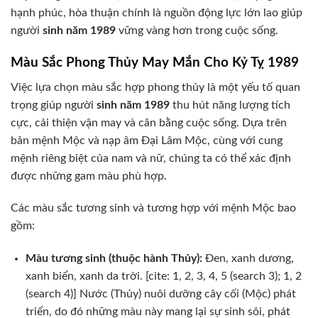
hạnh phúc, hòa thuận chính là nguồn động lực lớn lao giúp
người
sinh năm 1989
vững vàng hơn trong cuộc sống.
Màu Sắc Phong Thủy May Mắn Cho Kỷ Tỵ 1989
Việc lựa chọn màu sắc hợp phong thủy là một yếu tố quan
trọng giúp người
sinh năm 1989
thu hút năng lượng tích
cực, cải thiện vận may và cân bằng cuộc sống. Dựa trên
bản mệnh Mộc và nạp âm Đại Lâm Mộc, cùng với cung
mệnh riêng biệt của nam và nữ, chúng ta có thể xác định
được những gam màu phù hợp.
Các màu sắc tương sinh và tương hợp với mệnh Mộc bao
gồm:
Màu tương sinh (thuộc hành Thủy):
Đen, xanh dương,
xanh biển, xanh da trời. [cite: 1, 2, 3, 4, 5 (search 3); 1, 2
(search 4)] Nước (Thủy) nuôi dưỡng cây cối (Mộc) phát
triển, do đó những màu này mang lại sự sinh sôi, phát