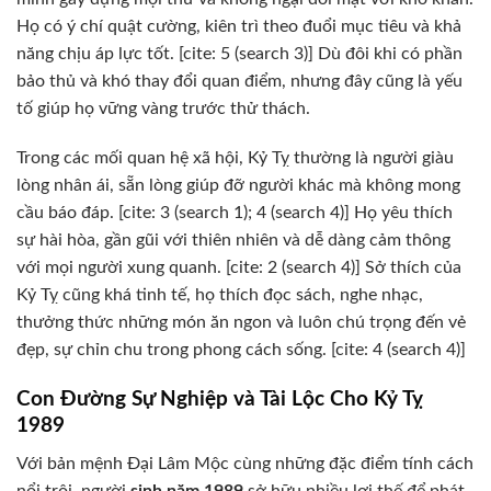
Họ có ý chí quật cường, kiên trì theo đuổi mục tiêu và khả
năng chịu áp lực tốt. [cite: 5 (search 3)] Dù đôi khi có phần
bảo thủ và khó thay đổi quan điểm, nhưng đây cũng là yếu
tố giúp họ vững vàng trước thử thách.
Trong các mối quan hệ xã hội, Kỷ Tỵ thường là người giàu
lòng nhân ái, sẵn lòng giúp đỡ người khác mà không mong
cầu báo đáp. [cite: 3 (search 1); 4 (search 4)] Họ yêu thích
sự hài hòa, gần gũi với thiên nhiên và dễ dàng cảm thông
với mọi người xung quanh. [cite: 2 (search 4)] Sở thích của
Kỷ Tỵ cũng khá tinh tế, họ thích đọc sách, nghe nhạc,
thưởng thức những món ăn ngon và luôn chú trọng đến vẻ
đẹp, sự chỉn chu trong phong cách sống. [cite: 4 (search 4)]
Con Đường Sự Nghiệp và Tài Lộc Cho Kỷ Tỵ
1989
Với bản mệnh Đại Lâm Mộc cùng những đặc điểm tính cách
nổi trội, người
sinh năm 1989
sở hữu nhiều lợi thế để phát