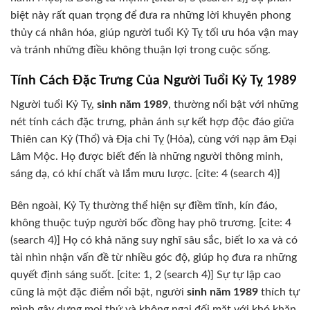
biệt này rất quan trọng để đưa ra những lời khuyên phong
thủy cá nhân hóa, giúp người tuổi Kỷ Tỵ tối ưu hóa vận may
và tránh những điều không thuận lợi trong cuộc sống.
Tính Cách Đặc Trưng Của Người Tuổi Kỷ Tỵ 1989
Người tuổi Kỷ Tỵ,
sinh năm 1989
, thường nổi bật với những
nét tính cách đặc trưng, phản ánh sự kết hợp độc đáo giữa
Thiên can Kỷ (Thổ) và Địa chi Tỵ (Hỏa), cùng với nạp âm Đại
Lâm Mộc. Họ được biết đến là những người thông minh,
sáng dạ, có khí chất và lắm mưu lược. [cite: 4 (search 4)]
Bên ngoài, Kỷ Tỵ thường thể hiện sự điềm tĩnh, kín đáo,
không thuộc tuýp người bốc đồng hay phô trương. [cite: 4
(search 4)] Họ có khả năng suy nghĩ sâu sắc, biết lo xa và có
tài nhìn nhận vấn đề từ nhiều góc độ, giúp họ đưa ra những
quyết định sáng suốt. [cite: 1, 2 (search 4)] Sự tự lập cao
cũng là một đặc điểm nổi bật, người
sinh năm 1989
thích tự
mình gây dựng mọi thứ và không ngại đối mặt với khó khăn.