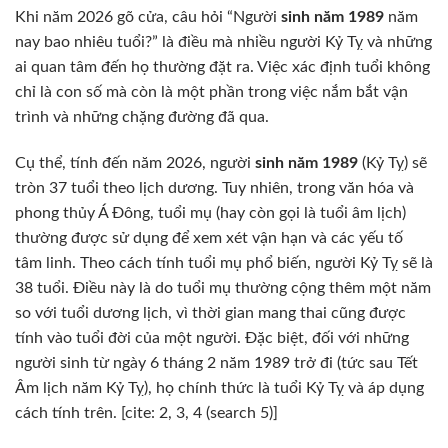
Khi năm 2026 gõ cửa, câu hỏi “Người
sinh năm 1989
năm
nay bao nhiêu tuổi?” là điều mà nhiều người Kỷ Tỵ và những
ai quan tâm đến họ thường đặt ra. Việc xác định tuổi không
chỉ là con số mà còn là một phần trong việc nắm bắt vận
trình và những chặng đường đã qua.
Cụ thể, tính đến năm 2026, người
sinh năm 1989
(Kỷ Tỵ) sẽ
tròn 37 tuổi theo lịch dương. Tuy nhiên, trong văn hóa và
phong thủy Á Đông, tuổi mụ (hay còn gọi là tuổi âm lịch)
thường được sử dụng để xem xét vận hạn và các yếu tố
tâm linh. Theo cách tính tuổi mụ phổ biến, người Kỷ Tỵ sẽ là
38 tuổi. Điều này là do tuổi mụ thường cộng thêm một năm
so với tuổi dương lịch, vì thời gian mang thai cũng được
tính vào tuổi đời của một người. Đặc biệt, đối với những
người sinh từ ngày 6 tháng 2 năm 1989 trở đi (tức sau Tết
Âm lịch năm Kỷ Tỵ), họ chính thức là tuổi Kỷ Tỵ và áp dụng
cách tính trên. [cite: 2, 3, 4 (search 5)]