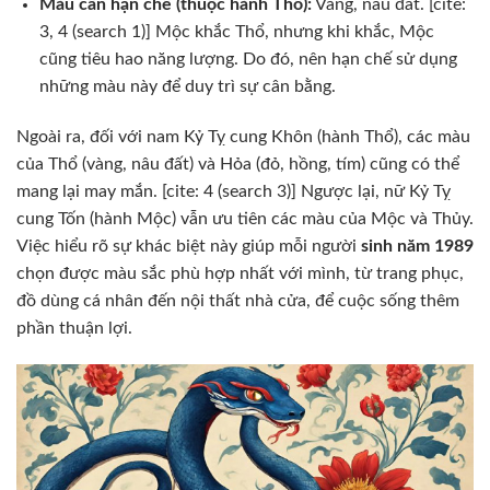
Màu cần hạn chế (thuộc hành Thổ):
Vàng, nâu đất. [cite:
3, 4 (search 1)] Mộc khắc Thổ, nhưng khi khắc, Mộc
cũng tiêu hao năng lượng. Do đó, nên hạn chế sử dụng
những màu này để duy trì sự cân bằng.
Ngoài ra, đối với nam Kỷ Tỵ cung Khôn (hành Thổ), các màu
của Thổ (vàng, nâu đất) và Hỏa (đỏ, hồng, tím) cũng có thể
mang lại may mắn. [cite: 4 (search 3)] Ngược lại, nữ Kỷ Tỵ
cung Tốn (hành Mộc) vẫn ưu tiên các màu của Mộc và Thủy.
Việc hiểu rõ sự khác biệt này giúp mỗi người
sinh năm 1989
chọn được màu sắc phù hợp nhất với mình, từ trang phục,
đồ dùng cá nhân đến nội thất nhà cửa, để cuộc sống thêm
phần thuận lợi.