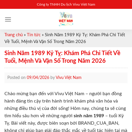
Skip
Công ty TNHH Du lịch Vivu Việt Nam
to
content
Trang chủ
»
Tin tức
»
Sinh Năm 1989 Kỷ Tỵ: Khám Phá Chi Tiết
Về Tuổi, Mệnh Và Vận Số Trong Năm 2026
Sinh Năm 1989 Kỷ Tỵ: Khám Phá Chi Tiết Về
Tuổi, Mệnh Và Vận Số Trong Năm 2026
Posted on
09/04/2026
by
Vivu Việt Nam
Chào mừng bạn đến với Vivu Việt Nam – người bạn đồng
hành đáng tin cậy trên hành trình khám phá văn hóa và
những điều thú vị của đời sống! Hôm nay, chúng ta sẽ cùng
tìm hiểu sâu hơn về những người
sinh năm 1989
– tuổi Kỷ
Tỵ. Bài viết này, được biên soạn bởi BRAND_CUA_BAN,
không chỉ giúp bạn giải đáp thắc mắc về tuổi tác hiện tại mà