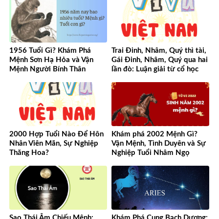
1956 Tuổi Gì? Khám Phá
Trai Đinh, Nhâm, Quý thì tài,
Mệnh Sơn Hạ Hỏa và Vận
Gái Đinh, Nhâm, Quý qua hai
Mệnh Người Bính Thân
lần đò: Luận giải từ cổ học
đến hiện đại
2000 Hợp Tuổi Nào Để Hôn
Khám phá 2002 Mệnh Gì?
Nhân Viên Mãn, Sự Nghiệp
Vận Mệnh, Tình Duyên và Sự
Thăng Hoa?
Nghiệp Tuổi Nhâm Ngọ
Sao Thái Âm Chiếu Mệnh:
Khám Phá Cung Bạch Dương: