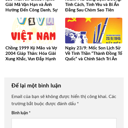
Giải Mã Vận Hạn và Ảnh
Tính Cách, Tình Yêu và Bí Ẩn
Hưởng Đến Công Danh, Sự
Đằng Sau Chòm Sao Tiên
Nghiệp Của Bạn
Phong
Chồng 1999 Kỷ Mão và Vợ
Ngày 23/9: Mốc Son Lịch Sử
2004 Giáp Thân: Hóa Giải
Về Tinh Thần “Thành Đồng Tổ
Xung Khắc, Vun Đắp Hạnh
Quốc” và Chính Sách Tri Ân
Phúc Bền Lâu
Người Có Công
Để lại một bình luận
Email của bạn sẽ không được hiển thị công khai.
Các
trường bắt buộc được đánh dấu
*
Bình luận
*