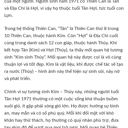
của một người. Người sinh năm 1971 có Thiên Can là Tân
và Địa Chi là Hợi, vì vậy họ thuộc tuổi Tân Hợi, tức tuổi con
Lợn.
Trong hệ thống Thiên Can, “Tân” là Thiên Can thứ 8 trong
10 Thiên Can, thuộc hành Kim. Còn “Hợi” là Địa Chi cuối
cùng trong danh sách 12 con giáp, thuộc hành Thủy. Khi
kết hợp Tân (Kim) và Hợi (Thủy), ta thấy mối quan hệ tương
sinh “Kim sinh Thủy”. Mối quan hệ này được coi là vô cùng
thuận lợi và tốt đẹp. Kim là vật liệu, khi được chế tác sẽ tạo
ra nước (Thủy) – hình ảnh này thể hiện sự sinh sôi, nảy nở
và phát triển.
Chính vì sự tương sinh Kim – Thủy này, những người tuổi
Tân Hợi 1971 thường có một cuộc sống khá thuận buồm
xuôi gió, ít gặp phải sóng gió lớn. Họ được hưởng sự bình
an, may mắn và có số phú quý. Mỗi khi đối mặt với khó
khăn hay thử thách, họ thường có quý nhân phù trợ, đưa
tay giúp đỡ để vượt qua mọi trở ngại. Mối quan hệ Thiên