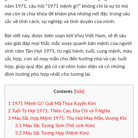
năm 1971, câu hỏi “1971 mệnh gì?” không chỉ là sự tò mò
mà còn là chìa khóa để khám phá những nét đặc trưng sâu
sắc về tính cách, sự nghiệp và tình duyên của mình.
Bài viết này, được biên soạn bởi Vivu Việt Nam, sẽ đi sâu
vào giải đáp mọi thắc mắc xoay quanh bản mệnh của người
sinh năm Tân Hợi 1971, từ ngũ hành, tuổi, cung mệnh, màu
sắc hợp, con số may mắn cho đến hướng nhà và các tuổi
hợp, giúp quý độc giả có cái nhìn toàn diện và có những
định hướng phù hợp nhất cho tương lai.
Contents
[
hide
]
1
1971 Mệnh Gì? Giải Mã Thoa Xuyến Kim
2
Tuổi Tý Hợi 1971: Thiên Can, Địa Chi và Ý Nghĩa
3
Màu Sắc Hợp Mệnh 1971: Thu Hút May Mắn, Vượng Khí
3.1
Màu Sắc Tương Sinh (Thổ sinh Kim)
3.2
Màu Sắc Tương Hợp (Mệnh Kim)