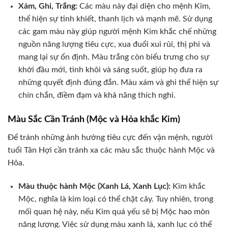
Xám, Ghi, Trắng:
Các màu này đại diện cho mệnh Kim,
thể hiện sự tinh khiết, thanh lịch và mạnh mẽ. Sử dụng
các gam màu này giúp người mệnh Kim khắc chế những
nguồn năng lượng tiêu cực, xua đuổi xui rủi, thị phi và
mang lại sự ổn định. Màu trắng còn biểu trưng cho sự
khởi đầu mới, tinh khôi và sáng suốt, giúp họ đưa ra
những quyết định đúng đắn. Màu xám và ghi thể hiện sự
chín chắn, điềm đạm và khả năng thích nghi.
Màu Sắc Cần Tránh (Mộc và Hỏa khắc Kim)
Để tránh những ảnh hưởng tiêu cực đến vận mệnh, người
tuổi Tân Hợi cần tránh xa các màu sắc thuộc hành Mộc và
Hỏa.
Màu thuộc hành Mộc (Xanh Lá, Xanh Lục):
Kim khắc
Mộc, nghĩa là kim loại có thể chặt cây. Tuy nhiên, trong
mối quan hệ này, nếu Kim quá yếu sẽ bị Mộc hao mòn
năng lượng. Việc sử dụng màu xanh lá, xanh lục có thể