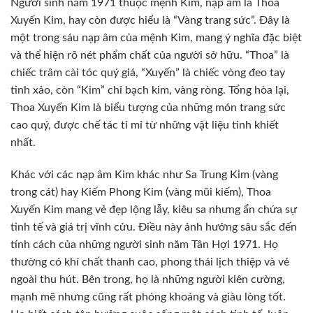
Người sinh năm 1971 thuộc mệnh Kim, nạp âm là Thoa
Xuyến Kim, hay còn được hiểu là “Vàng trang sức”. Đây là
một trong sáu nạp âm của mệnh Kim, mang ý nghĩa đặc biệt
và thể hiện rõ nét phẩm chất của người sở hữu. “Thoa” là
chiếc trâm cài tóc quý giá, “Xuyến” là chiếc vòng đeo tay
tinh xảo, còn “Kim” chỉ bạch kim, vàng ròng. Tổng hòa lại,
Thoa Xuyến Kim là biểu tượng của những món trang sức
cao quý, được chế tác tỉ mỉ từ những vật liệu tinh khiết
nhất.
Khác với các nạp âm Kim khác như Sa Trung Kim (vàng
trong cát) hay Kiếm Phong Kim (vàng mũi kiếm), Thoa
Xuyến Kim mang vẻ đẹp lộng lẫy, kiêu sa nhưng ẩn chứa sự
tinh tế và giá trị vĩnh cửu. Điều này ảnh hưởng sâu sắc đến
tính cách của những người sinh năm Tân Hợi 1971. Họ
thường có khí chất thanh cao, phong thái lịch thiệp và vẻ
ngoài thu hút. Bên trong, họ là những người kiên cường,
mạnh mẽ nhưng cũng rất phóng khoáng và giàu lòng tốt.