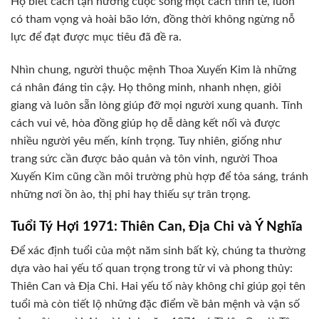
Họ biết cách tận hưởng cuộc sống một cách tinh tế, luôn
có tham vọng và hoài bão lớn, đồng thời không ngừng nỗ
lực để đạt được mục tiêu đã đề ra.
Nhìn chung, người thuộc mệnh Thoa Xuyến Kim là những
cá nhân đáng tin cậy. Họ thông minh, nhanh nhẹn, giỏi
giang và luôn sẵn lòng giúp đỡ mọi người xung quanh. Tính
cách vui vẻ, hòa đồng giúp họ dễ dàng kết nối và được
nhiều người yêu mến, kính trọng. Tuy nhiên, giống như
trang sức cần được bảo quản và tôn vinh, người Thoa
Xuyến Kim cũng cần môi trường phù hợp để tỏa sáng, tránh
những nơi ồn ào, thị phi hay thiếu sự trân trọng.
Tuổi Tý Hợi 1971: Thiên Can, Địa Chi và Ý Nghĩa
Để xác định tuổi của một năm sinh bất kỳ, chúng ta thường
dựa vào hai yếu tố quan trọng trong tử vi và phong thủy:
Thiên Can và Địa Chi. Hai yếu tố này không chỉ giúp gọi tên
tuổi mà còn tiết lộ những đặc điểm về bản mệnh và vận số