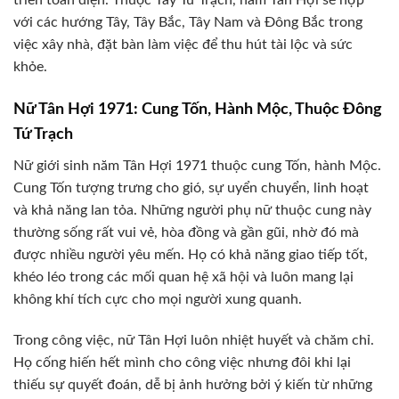
triển toàn diện. Thuộc Tây Tứ Trạch, nam Tân Hợi sẽ hợp
với các hướng Tây, Tây Bắc, Tây Nam và Đông Bắc trong
việc xây nhà, đặt bàn làm việc để thu hút tài lộc và sức
khỏe.
Nữ Tân Hợi 1971: Cung Tốn, Hành Mộc, Thuộc Đông
Tứ Trạch
Nữ giới sinh năm Tân Hợi 1971 thuộc cung Tốn, hành Mộc.
Cung Tốn tượng trưng cho gió, sự uyển chuyển, linh hoạt
và khả năng lan tỏa. Những người phụ nữ thuộc cung này
thường sống rất vui vẻ, hòa đồng và gần gũi, nhờ đó mà
được nhiều người yêu mến. Họ có khả năng giao tiếp tốt,
khéo léo trong các mối quan hệ xã hội và luôn mang lại
không khí tích cực cho mọi người xung quanh.
Trong công việc, nữ Tân Hợi luôn nhiệt huyết và chăm chỉ.
Họ cống hiến hết mình cho công việc nhưng đôi khi lại
thiếu sự quyết đoán, dễ bị ảnh hưởng bởi ý kiến từ những