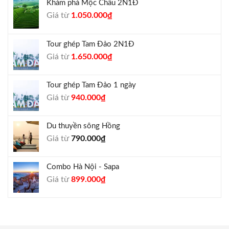
Khám phá Mộc Châu 2N1Đ
Giá
Giá
Giá từ
1.050.000
₫
gốc
hiện
là:
tại
Tour ghép Tam Đảo 2N1Đ
1.300.000₫.
là:
Giá
Giá
Giá từ
1.650.000
₫
1.050.000₫.
gốc
hiện
là:
tại
Tour ghép Tam Đảo 1 ngày
1.800.000₫.
là:
Giá
Giá
Giá từ
940.000
₫
1.650.000₫.
gốc
hiện
là:
tại
Du thuyền sông Hồng
1.000.000₫.
là:
Giá từ
790.000
₫
940.000₫.
Combo Hà Nội - Sapa
Giá
Giá
Giá từ
899.000
₫
gốc
hiện
là:
tại
990.000₫.
là:
899.000₫.