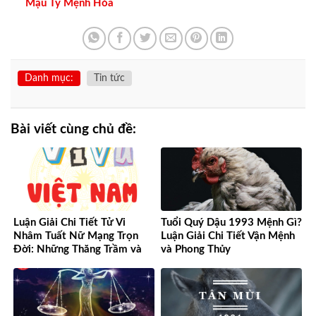
Mậu Tý Mệnh Hỏa
Danh mục:
Tin tức
Bài viết cùng chủ đề:
Luận Giải Chi Tiết Tử Vi
Tuổi Quý Dậu 1993 Mệnh Gì?
Nhâm Tuất Nữ Mạng Trọn
Luận Giải Chi Tiết Vận Mệnh
Đời: Những Thăng Trầm và
và Phong Thủy
Cơ Hội