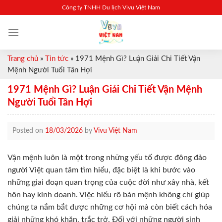
Skip
Công ty TNHH Du lịch Vivu Việt Nam
to
content
Trang chủ
»
Tin tức
»
1971 Mệnh Gì? Luận Giải Chi Tiết Vận
Mệnh Người Tuổi Tân Hợi
1971 Mệnh Gì? Luận Giải Chi Tiết Vận Mệnh
Người Tuổi Tân Hợi
Posted on
18/03/2026
by
Vivu Việt Nam
Vận mệnh luôn là một trong những yếu tố được đông đảo
người Việt quan tâm tìm hiểu, đặc biệt là khi bước vào
những giai đoạn quan trọng của cuộc đời như xây nhà, kết
hôn hay kinh doanh. Việc hiểu rõ bản mệnh không chỉ giúp
chúng ta nắm bắt được những cơ hội mà còn biết cách hóa
giải những khó khăn, trắc trở. Đối với những người sinh