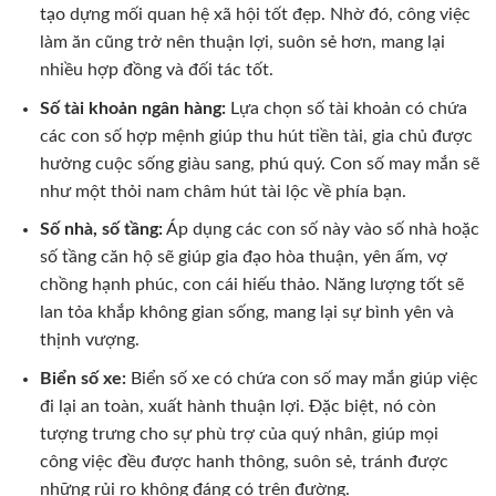
tạo dựng mối quan hệ xã hội tốt đẹp. Nhờ đó, công việc
làm ăn cũng trở nên thuận lợi, suôn sẻ hơn, mang lại
nhiều hợp đồng và đối tác tốt.
Số tài khoản ngân hàng:
Lựa chọn số tài khoản có chứa
các con số hợp mệnh giúp thu hút tiền tài, gia chủ được
hưởng cuộc sống giàu sang, phú quý. Con số may mắn sẽ
như một thỏi nam châm hút tài lộc về phía bạn.
Số nhà, số tầng:
Áp dụng các con số này vào số nhà hoặc
số tầng căn hộ sẽ giúp gia đạo hòa thuận, yên ấm, vợ
chồng hạnh phúc, con cái hiếu thảo. Năng lượng tốt sẽ
lan tỏa khắp không gian sống, mang lại sự bình yên và
thịnh vượng.
Biển số xe:
Biển số xe có chứa con số may mắn giúp việc
đi lại an toàn, xuất hành thuận lợi. Đặc biệt, nó còn
tượng trưng cho sự phù trợ của quý nhân, giúp mọi
công việc đều được hanh thông, suôn sẻ, tránh được
những rủi ro không đáng có trên đường.