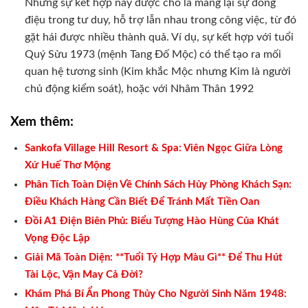
Những sự kết hợp này được cho là mang lại sự đồng
điệu trong tư duy, hỗ trợ lẫn nhau trong công việc, từ đó
gặt hái được nhiều thành quả. Ví dụ, sự kết hợp với tuổi
Quý Sửu 1973 (mệnh Tang Đố Mộc) có thể tạo ra mối
quan hệ tương sinh (Kim khắc Mộc nhưng Kim là người
chủ động kiểm soát), hoặc với Nhâm Thân 1992
Xem thêm:
Sankofa Village Hill Resort & Spa: Viên Ngọc Giữa Lòng
Xứ Huế Thơ Mộng
Phân Tích Toàn Diện Về Chính Sách Hủy Phòng Khách Sạn:
Điều Khách Hàng Cần Biết Để Tránh Mất Tiền Oan
Đồi A1 Điện Biên Phủ: Biểu Tượng Hào Hùng Của Khát
Vọng Độc Lập
Giải Mã Toàn Diện: **Tuổi Tý Hợp Màu Gì** Để Thu Hút
Tài Lộc, Vận May Cả Đời?
Khám Phá Bí Ẩn Phong Thủy Cho Người Sinh Năm 1948: