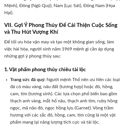
Mệnh), Đông (Ngũ Quỷ), Nam (Lục Sát), Đông Nam (Họa
Hại).
VII. Gợi Ý Phong Thủy Để Cải Thiện Cuộc Sống
và Thu Hút Vượng Khí
Để tối ưu hóa vận may và tạo một không gian sống, làm
việc hài hòa, người sinh năm 1969 mệnh gì cần áp dụng
những gợi ý phong thủy sau:
1. Vật phẩm phong thủy chiêu tài lộc
Trang sức đá quý:
Người mệnh Thổ nên ưu tiên các loại
đá có màu vàng, nâu đất (tương hợp) hoặc đỏ, hồng,
cam, tím (tương sinh). Các lựa chọn phổ biến bao gồm
thạch anh vàng, mắt hổ nâu, thạch anh tím, ruby hồng
ngọc, mã não đỏ, ngọc hồng lựu (Garnet). Vòng trầm
hương với các sắc đỏ, hồng, cam, tím cũng là một vật
phẩm mang lại năng lượng tích cực và tài lộc.