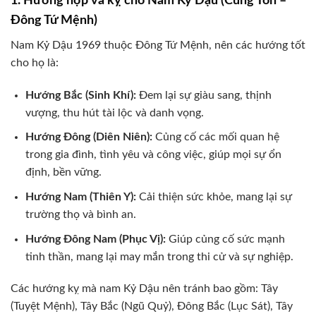
1. Hướng hợp và kỵ cho Nam Kỷ Dậu (Cung Tốn –
Đông Tứ Mệnh)
Nam Kỷ Dậu 1969 thuộc Đông Tứ Mệnh, nên các hướng tốt
cho họ là:
Hướng Bắc (Sinh Khí):
Đem lại sự giàu sang, thịnh
vượng, thu hút tài lộc và danh vọng.
Hướng Đông (Diên Niên):
Củng cố các mối quan hệ
trong gia đình, tình yêu và công việc, giúp mọi sự ổn
định, bền vững.
Hướng Nam (Thiên Y):
Cải thiện sức khỏe, mang lại sự
trường thọ và bình an.
Hướng Đông Nam (Phục Vị):
Giúp củng cố sức mạnh
tinh thần, mang lại may mắn trong thi cử và sự nghiệp.
Các hướng kỵ mà nam Kỷ Dậu nên tránh bao gồm: Tây
(Tuyệt Mệnh), Tây Bắc (Ngũ Quỷ), Đông Bắc (Lục Sát), Tây