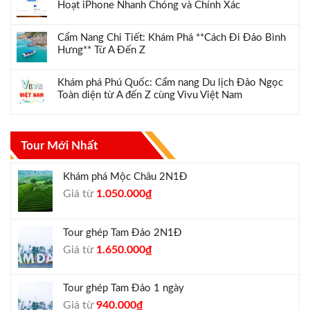
Hoạt iPhone Nhanh Chóng và Chính Xác
Cẩm Nang Chi Tiết: Khám Phá **Cách Đi Đảo Bình
Hưng** Từ A Đến Z
Khám phá Phú Quốc: Cẩm nang Du lịch Đảo Ngọc
Toàn diện từ A đến Z cùng Vivu Việt Nam
Tour Mới Nhất
Khám phá Mộc Châu 2N1Đ
Giá
Giá
Giá từ
1.050.000
₫
gốc
hiện
là:
tại
Tour ghép Tam Đảo 2N1Đ
1.300.000₫.
là:
Giá
Giá
Giá từ
1.650.000
₫
1.050.000₫.
gốc
hiện
là:
tại
Tour ghép Tam Đảo 1 ngày
1.800.000₫.
là:
Giá
Giá
Giá từ
940.000
₫
1.650.000₫.