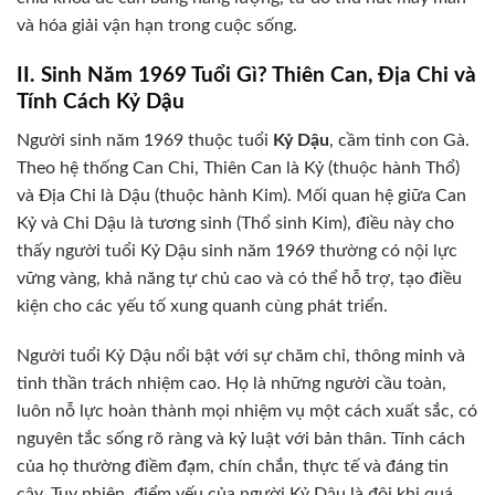
và hóa giải vận hạn trong cuộc sống.
II. Sinh Năm 1969 Tuổi Gì? Thiên Can, Địa Chi và
Tính Cách Kỷ Dậu
Người sinh năm 1969 thuộc tuổi
Kỷ Dậu
, cầm tinh con Gà.
Theo hệ thống Can Chi, Thiên Can là Kỷ (thuộc hành Thổ)
và Địa Chi là Dậu (thuộc hành Kim). Mối quan hệ giữa Can
Kỷ và Chi Dậu là tương sinh (Thổ sinh Kim), điều này cho
thấy người tuổi Kỷ Dậu sinh năm 1969 thường có nội lực
vững vàng, khả năng tự chủ cao và có thể hỗ trợ, tạo điều
kiện cho các yếu tố xung quanh cùng phát triển.
Người tuổi Kỷ Dậu nổi bật với sự chăm chỉ, thông minh và
tinh thần trách nhiệm cao. Họ là những người cầu toàn,
luôn nỗ lực hoàn thành mọi nhiệm vụ một cách xuất sắc, có
nguyên tắc sống rõ ràng và kỷ luật với bản thân. Tính cách
của họ thường điềm đạm, chín chắn, thực tế và đáng tin
cậy. Tuy nhiên, điểm yếu của người Kỷ Dậu là đôi khi quá