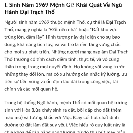
I. Sinh Năm 1969 Mệnh Gì? Khái Quát Về Ngũ
Hành Đại Trạch Thổ
Người sinh năm 1969 thuộc mệnh Thổ, cụ thể là
Đại Trạch
Thổ
, mang ý nghĩa là “Đất nền nhà” hoặc “Đất khu vực
trũng lớn, đầm lầy”. Hình tượng này đại diện cho sự bao
dung, khả năng tích lũy, và vai trò là nền tảng vững chắc
cho mọi sự phát triển. Những người mang nạp âm Đại Trạch
Thổ thường có tính cách điềm tĩnh, thực tế, và vô cùng
thận trọng trong mọi quyết định. Họ không vội vàng trước
những thay đổi lớn, mà có xu hướng cân nhắc kỹ lưỡng, ưu
tiên sự bền vững và ổn định lâu dài trong công việc, tài
chính và các mối quan hệ.
Trong hệ thống Ngũ hành, mệnh Thổ có mối quan hệ tương
sinh với Hỏa (Lửa cháy sinh ra đất, bồi đắp cho đất thêm
màu mỡ) và tương khắc với Mộc (Cây cối hút chất dinh
dưỡng từ đất làm đất suy yếu). Việc hiểu rõ quy luật này là
chìa khóa để cân bằng năng lượng, từ đó thu hút may mắn