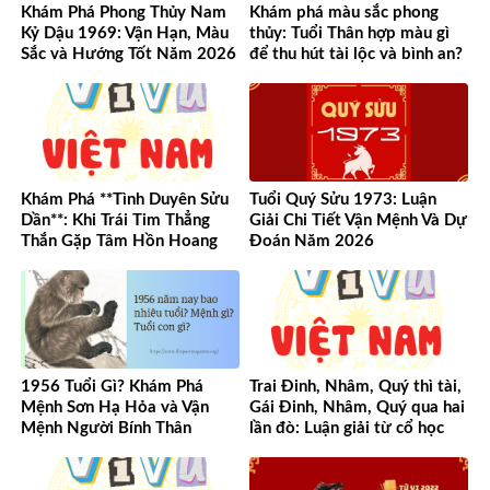
Khám Phá Phong Thủy Nam
Khám phá màu sắc phong
Kỷ Dậu 1969: Vận Hạn, Màu
thủy: Tuổi Thân hợp màu gì
Sắc và Hướng Tốt Năm 2026
để thu hút tài lộc và bình an?
Khám Phá **Tình Duyên Sửu
Tuổi Quý Sửu 1973: Luận
Dần**: Khi Trái Tim Thẳng
Giải Chi Tiết Vận Mệnh Và Dự
Thắn Gặp Tâm Hồn Hoang
Đoán Năm 2026
Dã
1956 Tuổi Gì? Khám Phá
Trai Đinh, Nhâm, Quý thì tài,
Mệnh Sơn Hạ Hỏa và Vận
Gái Đinh, Nhâm, Quý qua hai
Mệnh Người Bính Thân
lần đò: Luận giải từ cổ học
đến hiện đại