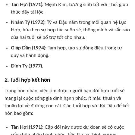
Tân Hợi (1971):
Mệnh Kim, tương sinh tốt với Thổ, giúp
thúc đẩy tài lộc.
Nhâm Tý (1972):
Tý và Dậu nằm trong mối quan hệ Lục
Hợp, hứa hẹn sự hợp tác suôn sẻ, thông minh và sắc sảo
của hai tuổi sẽ bổ trợ tốt cho nhau.
Giáp Dần (1974):
Tam hợp, tạo sự đồng điệu trong tư
duy và hành động.
Đinh Tỵ (1977).
2. Tuổi hợp kết hôn
Trong hôn nhân, việc tìm được người bạn đời hợp tuổi sẽ
mang lại cuộc sống gia đình hạnh phúc, ít mâu thuẫn và
thuận lợi về đường con cái. Các tuổi hợp với Kỷ Dậu để kết
hôn bao gồm:
Tân Hợi (1971):
Cặp đôi này được dự đoán sẽ có cuộc
sống hôn nhân hạnh phúc, bền lâu và thịnh vượng.