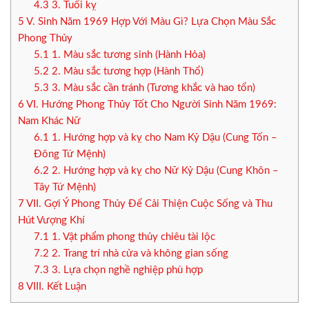
4.3
3. Tuổi kỵ
5
V. Sinh Năm 1969 Hợp Với Màu Gì? Lựa Chọn Màu Sắc
Phong Thủy
5.1
1. Màu sắc tương sinh (Hành Hỏa)
5.2
2. Màu sắc tương hợp (Hành Thổ)
5.3
3. Màu sắc cần tránh (Tương khắc và hao tổn)
6
VI. Hướng Phong Thủy Tốt Cho Người Sinh Năm 1969:
Nam Khác Nữ
6.1
1. Hướng hợp và kỵ cho Nam Kỷ Dậu (Cung Tốn –
Đông Tứ Mệnh)
6.2
2. Hướng hợp và kỵ cho Nữ Kỷ Dậu (Cung Khôn –
Tây Tứ Mệnh)
7
VII. Gợi Ý Phong Thủy Để Cải Thiện Cuộc Sống và Thu
Hút Vượng Khí
7.1
1. Vật phẩm phong thủy chiêu tài lộc
7.2
2. Trang trí nhà cửa và không gian sống
7.3
3. Lựa chọn nghề nghiệp phù hợp
8
VIII. Kết Luận