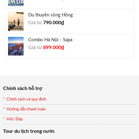
gốc
hiện
là:
tại
Du thuyền sông Hồng
1.000.000₫.
là:
Giá từ
790.000
₫
940.000₫.
Combo Hà Nội - Sapa
Giá
Giá
Giá từ
899.000
₫
gốc
hiện
là:
tại
990.000₫.
là:
899.000₫.
Chính sách hỗ trợ
Chính sách và quy định
Hướng dẫn thanh toán
Hỏi/ Đáp
Tour du lịch trong nước