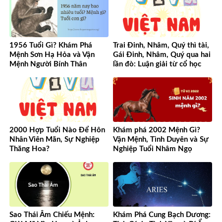
1956 Tuổi Gì? Khám Phá
Trai Đinh, Nhâm, Quý thì tài,
Mệnh Sơn Hạ Hỏa và Vận
Gái Đinh, Nhâm, Quý qua hai
Mệnh Người Bính Thân
lần đò: Luận giải từ cổ học
đến hiện đại
2000 Hợp Tuổi Nào Để Hôn
Khám phá 2002 Mệnh Gì?
Nhân Viên Mãn, Sự Nghiệp
Vận Mệnh, Tình Duyên và Sự
Thăng Hoa?
Nghiệp Tuổi Nhâm Ngọ
Sao Thái Âm Chiếu Mệnh:
Khám Phá Cung Bạch Dương: