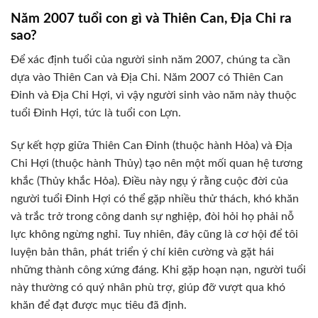
Năm 2007 tuổi con gì và Thiên Can, Địa Chi ra
sao?
Để xác định tuổi của người sinh năm 2007, chúng ta cần
dựa vào Thiên Can và Địa Chi. Năm 2007 có Thiên Can
Đinh và Địa Chi Hợi, vì vậy người sinh vào năm này thuộc
tuổi Đinh Hợi, tức là tuổi con Lợn.
Sự kết hợp giữa Thiên Can Đinh (thuộc hành Hỏa) và Địa
Chi Hợi (thuộc hành Thủy) tạo nên một mối quan hệ tương
khắc (Thủy khắc Hỏa). Điều này ngụ ý rằng cuộc đời của
người tuổi Đinh Hợi có thể gặp nhiều thử thách, khó khăn
và trắc trở trong công danh sự nghiệp, đòi hỏi họ phải nỗ
lực không ngừng nghỉ. Tuy nhiên, đây cũng là cơ hội để tôi
luyện bản thân, phát triển ý chí kiên cường và gặt hái
những thành công xứng đáng. Khi gặp hoạn nạn, người tuổi
này thường có quý nhân phù trợ, giúp đỡ vượt qua khó
khăn để đạt được mục tiêu đã định.