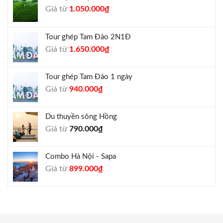
Giá
Giá
Giá từ
1.050.000
₫
gốc
hiện
là:
tại
Tour ghép Tam Đảo 2N1Đ
1.300.000₫.
là:
Giá
Giá
Giá từ
1.650.000
₫
1.050.000₫.
gốc
hiện
là:
tại
Tour ghép Tam Đảo 1 ngày
1.800.000₫.
là:
Giá
Giá
Giá từ
940.000
₫
1.650.000₫.
gốc
hiện
là:
tại
Du thuyền sông Hồng
1.000.000₫.
là:
Giá từ
790.000
₫
940.000₫.
Combo Hà Nội - Sapa
Giá
Giá
Giá từ
899.000
₫
gốc
hiện
là:
tại
990.000₫.
là:
899.000₫.