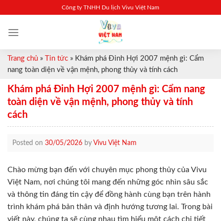
Skip
Công ty TNHH Du lịch Vivu Việt Nam
to
content
Trang chủ
»
Tin tức
»
Khám phá Đinh Hợi 2007 mệnh gì: Cẩm
nang toàn diện về vận mệnh, phong thủy và tính cách
Khám phá Đinh Hợi 2007 mệnh gì: Cẩm nang
toàn diện về vận mệnh, phong thủy và tính
cách
Posted on
30/05/2026
by
Vivu Việt Nam
Chào mừng bạn đến với chuyên mục phong thủy của Vivu
Việt Nam, nơi chúng tôi mang đến những góc nhìn sâu sắc
và thông tin đáng tin cậy để đồng hành cùng bạn trên hành
trình khám phá bản thân và định hướng tương lai. Trong bài
viết này, chúng ta sẽ cùng nhau tìm hiểu một cách chi tiết