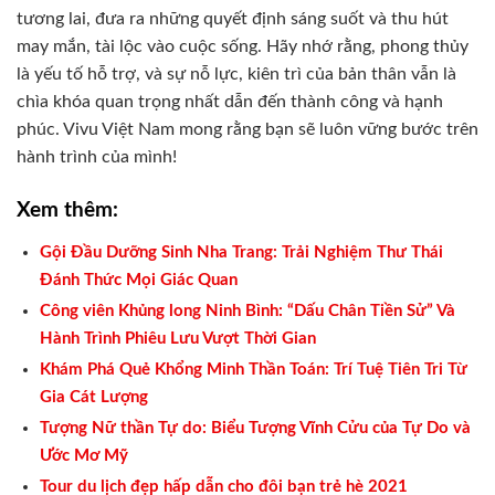
tương lai, đưa ra những quyết định sáng suốt và thu hút
may mắn, tài lộc vào cuộc sống. Hãy nhớ rằng, phong thủy
là yếu tố hỗ trợ, và sự nỗ lực, kiên trì của bản thân vẫn là
chìa khóa quan trọng nhất dẫn đến thành công và hạnh
phúc. Vivu Việt Nam mong rằng bạn sẽ luôn vững bước trên
hành trình của mình!
Xem thêm:
Gội Đầu Dưỡng Sinh Nha Trang: Trải Nghiệm Thư Thái
Đánh Thức Mọi Giác Quan
Công viên Khủng long Ninh Bình: “Dấu Chân Tiền Sử” Và
Hành Trình Phiêu Lưu Vượt Thời Gian
Khám Phá Quẻ Khổng Minh Thần Toán: Trí Tuệ Tiên Tri Từ
Gia Cát Lượng
Tượng Nữ thần Tự do: Biểu Tượng Vĩnh Cửu của Tự Do và
Ước Mơ Mỹ
Tour du lịch đẹp hấp dẫn cho đôi bạn trẻ hè 2021