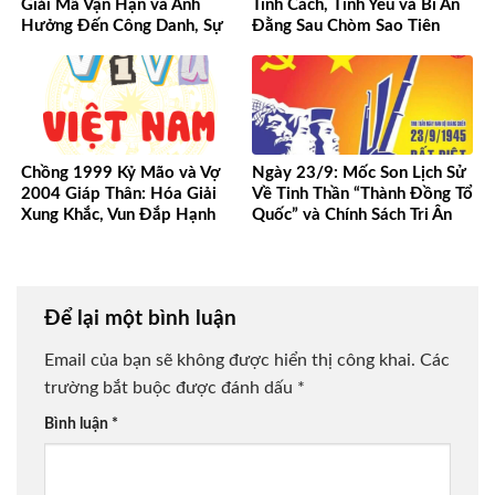
Giải Mã Vận Hạn và Ảnh
Tính Cách, Tình Yêu và Bí Ẩn
Hưởng Đến Công Danh, Sự
Đằng Sau Chòm Sao Tiên
Nghiệp Của Bạn
Phong
Chồng 1999 Kỷ Mão và Vợ
Ngày 23/9: Mốc Son Lịch Sử
2004 Giáp Thân: Hóa Giải
Về Tinh Thần “Thành Đồng Tổ
Xung Khắc, Vun Đắp Hạnh
Quốc” và Chính Sách Tri Ân
Phúc Bền Lâu
Người Có Công
Để lại một bình luận
Email của bạn sẽ không được hiển thị công khai.
Các
trường bắt buộc được đánh dấu
*
Bình luận
*