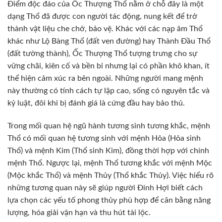
Điểm độc đáo của Ốc Thượng Thổ nằm ở chỗ đây là một
dạng Thổ đã được con người tác động, nung kết để trở
thành vật liệu che chở, bảo vệ. Khác với các nạp âm Thổ
khác như Lộ Bàng Thổ (đất ven đường) hay Thành Đầu Thổ
(đất tường thành), Ốc Thượng Thổ tượng trưng cho sự
vững chãi, kiên cố và bền bỉ nhưng lại có phần khô khan, ít
thể hiện cảm xúc ra bên ngoài. Những người mang mệnh
này thường có tính cách tự lập cao, sống có nguyên tắc và
kỷ luật, đôi khi bị đánh giá là cứng đầu hay bảo thủ.
Trong mối quan hệ ngũ hành tương sinh tương khắc, mệnh
Thổ có mối quan hệ tương sinh với mệnh Hỏa (Hỏa sinh
Thổ) và mệnh Kim (Thổ sinh Kim), đồng thời hợp với chính
mệnh Thổ. Ngược lại, mệnh Thổ tương khắc với mệnh Mộc
(Mộc khắc Thổ) và mệnh Thủy (Thổ khắc Thủy). Việc hiểu rõ
những tương quan này sẽ giúp người Đinh Hợi biết cách
lựa chọn các yếu tố phong thủy phù hợp để cân bằng năng
lượng, hóa giải vận hạn và thu hút tài lộc.