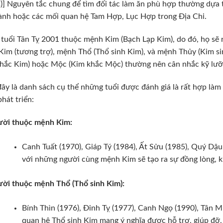
s)] Nguyên tắc chung để tìm đối tác làm ăn phù hợp thường dựa
nh hoặc các mối quan hệ Tam Hợp, Lục Hợp trong Địa Chi.
tuổi Tân Tỵ 2001 thuộc mệnh Kim (Bạch Lạp Kim), do đó, họ sẽ 
im (tương trợ), mệnh Thổ (Thổ sinh Kim), và mệnh Thủy (Kim s
hắc Kim) hoặc Mộc (Kim khắc Mộc) thường nên cân nhắc kỹ lưỡ
ây là danh sách cụ thể những tuổi được đánh giá là rất hợp làm ă
phát triển:
ời thuộc mệnh Kim:
Canh Tuất (1970), Giáp Tý (1984), Ất Sửu (1985), Quý Dậu
với những người cùng mệnh Kim sẽ tạo ra sự đồng lòng, k
ời thuộc mệnh Thổ (Thổ sinh Kim):
Bính Thìn (1976), Đinh Tỵ (1977), Canh Ngọ (1990), Tân M
quan hệ Thổ sinh Kim mang ý nghĩa được hỗ trợ, giúp đỡ,