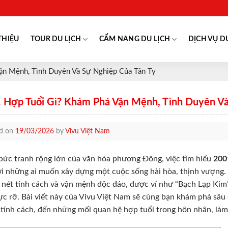
THIỆU
TOUR DU LỊCH
CẨM NANG DU LỊCH
DỊCH VỤ D
ận Mệnh, Tình Duyên Và Sự Nghiệp Của Tân Tỵ
 Hợp Tuổi Gì? Khám Phá Vận Mệnh, Tình Duyên Và
ed on
19/03/2026
by
Vivu Việt Nam
bức tranh rộng lớn của văn hóa phương Đông, việc tìm hiểu
2001
ới những ai muốn xây dựng một cuộc sống hài hòa, thịnh vượng
nét tính cách và vận mệnh độc đáo, được ví như “Bạch Lạp Kim” 
ực rỡ. Bài viết này của Vivu Việt Nam sẽ cùng bạn khám phá sâu
tính cách, đến những mối quan hệ hợp tuổi trong hôn nhân, làm