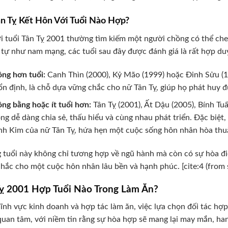
n Tỵ Kết Hôn Với Tuổi Nào Hợp?
i tuổi Tân Tỵ 2001 thường tìm kiếm một người chồng có thể che
tự như nam mạng, các tuổi sau đây được đánh giá là rất hợp du
ng hơn tuổi:
Canh Thìn (2000), Kỷ Mão (1999) hoặc Đinh Sửu (
ổn định, là chỗ dựa vững chắc cho nữ Tân Tỵ, giúp họ phát huy
ng bằng hoặc ít tuổi hơn:
Tân Tỵ (2001), Ất Dậu (2005), Bính Tuấ
ng dễ dàng chia sẻ, thấu hiểu và cùng nhau phát triển. Đặc biệt
h Kim của nữ Tân Tỵ, hứa hẹn một cuộc sống hôn nhân hòa thu
tuổi này không chỉ tương hợp về ngũ hành mà còn có sự hòa điệ
hắc cho một cuộc hôn nhân lâu bền và hạnh phúc. [cite:4 (from s
Tỵ 2001 Hợp Tuổi Nào Trong Làm Ăn?
lĩnh vực kinh doanh và hợp tác làm ăn, việc lựa chọn đối tác hợp
uan tâm, với niềm tin rằng sự hòa hợp sẽ mang lại may mắn, han