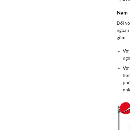
Nam T
Đối vớ
ngoan 
gồm:
Vợ 
ngh
Vợ 
hơn
phú
nhi