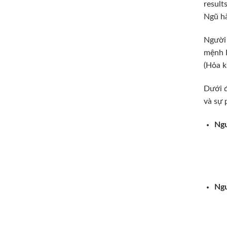
result
Ngũ hà
Người 
mệnh K
(Hỏa k
Dưới đ
và sự 
Ngư
Ngư