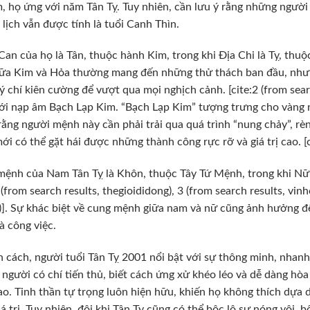
m, họ ứng với năm Tân Tỵ. Tuy nhiên, cần lưu ý rằng những ngư
lịch vẫn được tính là tuổi Canh Thìn.
Can của họ là Tân, thuộc hành Kim, trong khi Địa Chi là Tỵ, thuộc
ữa Kim và Hỏa thường mang đến những thử thách ban đầu, nhưn
ý chí kiên cường để vượt qua mọi nghịch cảnh. [cite:2 (from sea
ới nạp âm Bạch Lạp Kim. “Bạch Lạp Kim” tượng trưng cho vàng n
rằng người mệnh này cần phải trải qua quá trình “nung chảy”, rè
ới có thể gặt hái được những thành công rực rỡ và giá trị cao. [ci
ệnh của Nam Tân Tỵ là Khôn, thuộc Tây Tứ Mệnh, trong khi Nữ 
1 (from search results, thegioididong), 3 (from search results, vin
)]. Sự khác biệt về cung mệnh giữa nam và nữ cũng ảnh hưởng 
à công việc.
h cách, người tuổi Tân Tỵ 2001 nổi bật với sự thông minh, nhanh
người có chí tiến thủ, biết cách ứng xử khéo léo và dễ dàng hò
ao. Tinh thần tự trọng luôn hiện hữu, khiến họ không thích dự
iá trị. Tuy nhiên, đôi khi Tân Tỵ cũng có thể bộc lộ sự nóng vội,