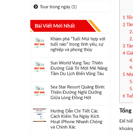
Tour trong ngày
(1)
1
Tổn
2
Tân
Bài Viết Mới Nhất
2
Khám phá “Tuổi Mùi hợp với
2
tuổi nào” trong tình yêu, sự
3
Tân
nghiệp và phong thủy
4
Giả
4
Sun World Vung Tau: Thiên
4
Đường Giải Trí Mới Mẻ Nâng
Tầm Du Lịch Biển Vũng Tàu
5
Nhữ
5
Sea Star Resort Quảng Bình:
5
Thiên Đường Nghỉ Dưỡng
6
Tuổ
Giữa Lòng Đồng Hới
Tổng
Hướng Dẫn Chi Tiết Các
Cách Kiểm Tra Ngày Kích
Để hi
Hoạt iPhone Nhanh Chóng
và Chính Xác
khoảng