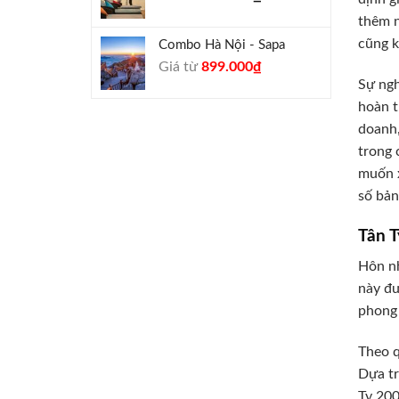
thêm n
cũng k
Combo Hà Nội - Sapa
Giá
Giá
Giá từ
899.000
₫
Sự ngh
gốc
hiện
là:
tại
hoàn t
990.000₫.
là:
doanh,
899.000₫.
trong 
muốn x
số bản
Tân 
Hôn nh
này đư
phong 
Theo q
Dựa tr
Tỵ 200