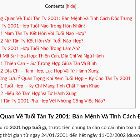
Contents
[
hide
]
g Quan Về Tuổi Tân Tỵ 2001: Bản Mệnh Và Tính Cách Đặc Trưng
 Tỵ 2001 Hợp Tuổi Nào Trong Hôn Nhân?
.1
Nam Tân Tỵ Kết Hôn Với Tuổi Nào Hợp?
.2
Nữ Tân Tỵ Kết Hôn Với Tuổi Nào Hợp?
 Tỵ 2001 Hợp Tuổi Nào Trong Làm Ăn?
i Mã Sự Hòa Hợp: Thiên Can, Địa Chi Và Ngũ Hành
.1
Thiên Can – Sự Tương Hợp Giữa Tân Và Bính
.2
Địa Chi – Tam Hợp, Lục Hợp Và Tứ Hành Xung
ng Lưu Ý Quan Trọng Khi Xem Tuổi Hợp – Kỵ Cho Tân Tỵ 2001
.1
Tuổi Hợp – Kỵ Chỉ Mang Tính Chất Tham Khảo
.2
Hiểu Rõ Tam Hợp Và Tứ Hành Xung
i Tân Tỵ 2001 Phù Hợp Với Những Công Việc Nào?
 Quan Về Tuổi Tân Tỵ 2001: Bản Mệnh Và Tính Cách 
ểu rõ
2001 hợp tuổi gì
, trước tiên chúng ta cần có cái nhìn toàn
 thời gian từ ngày 24/01/2001 đến hết ngày 11/02/2002 (dương 