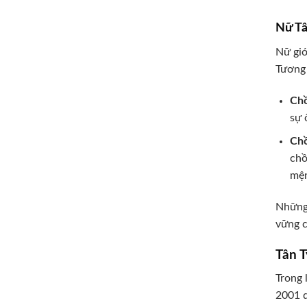
Nữ Tâ
Nữ giớ
Tương 
Chồ
sự 
Chồ
chồ
mện
Những 
vững c
Tân 
Trong 
2001 q