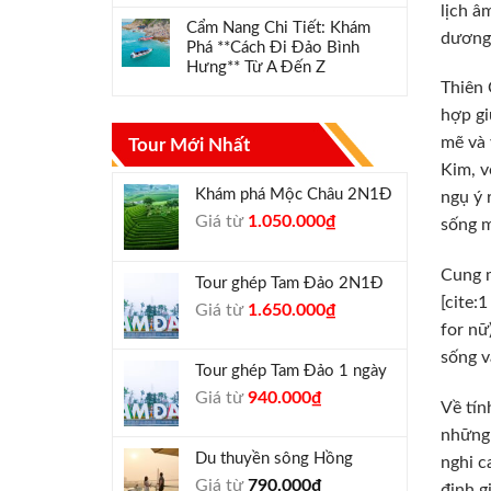
lịch â
Cẩm Nang Chi Tiết: Khám
dương 
Phá **Cách Đi Đảo Bình
Hưng** Từ A Đến Z
Thiên 
hợp gi
mẽ và 
Tour Mới Nhất
Kim, v
Khám phá Mộc Châu 2N1Đ
ngụ ý 
Giá
Giá
Giá từ
1.050.000
₫
sống m
gốc
hiện
là:
tại
Cung m
Tour ghép Tam Đảo 2N1Đ
1.300.000₫.
là:
[cite:
Giá
Giá
Giá từ
1.650.000
₫
1.050.000₫.
for nữ
gốc
hiện
là:
tại
sống v
Tour ghép Tam Đảo 1 ngày
1.800.000₫.
là:
Giá
Giá
Giá từ
940.000
₫
1.650.000₫.
Về tín
gốc
hiện
những 
là:
tại
Du thuyền sông Hồng
nghi c
1.000.000₫.
là:
Giá từ
790.000
₫
940.000₫.
định g