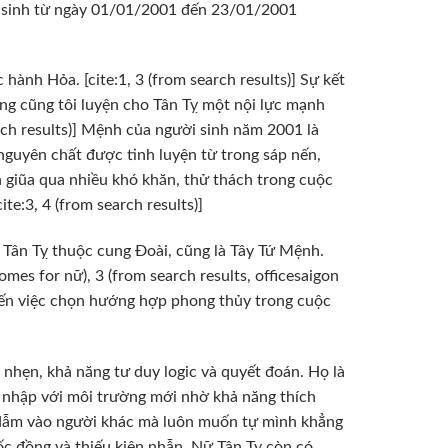
ời sinh từ ngày 01/01/2001 đến 23/01/2001
 hành Hỏa. [cite:1, 3 (from search results)] Sự kết
g cũng tôi luyện cho Tân Tỵ một nội lực mạnh
rch results)] Mệnh của người sinh năm 2001 là
guyên chất được tinh luyện từ trong sáp nến,
n giũa qua nhiều khó khăn, thử thách trong cuộc
te:3, 4 (from search results)]
Tân Tỵ thuộc cung Đoài, cũng là Tây Tứ Mệnh.
homes for nữ), 3 (from search results, officesaigon
đến việc chọn hướng hợp phong thủy trong cuộc
 nhẹn, khả năng tư duy logic và quyết đoán. Họ là
a nhập với môi trường mới nhờ khả năng thích
a dẫm vào người khác mà luôn muốn tự mình khẳng
 bốc đồng và thiếu kiên nhẫn. Nữ Tân Tỵ còn có