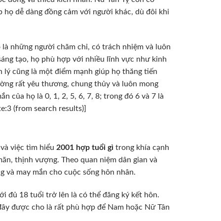
p họ dễ dàng đồng cảm với người khác, dù đôi khi
ọ là những người chăm chỉ, có trách nhiệm và luôn
sáng tạo, họ phù hợp với nhiều lĩnh vực như kinh
n lý cũng là một điểm mạnh giúp họ thăng tiến
thường rất yêu thương, chung thủy và luôn mong
ủa họ là 0, 1, 2, 5, 6, 7, 8; trong đó 6 và 7 là
:3 (from search results)]
và việc tìm hiểu
2001 hợp tuổi gì
trong khía cạnh
ãn, thịnh vượng. Theo quan niệm dân gian và
ang và may mắn cho cuộc sống hôn nhân.
i đủ 18 tuổi trở lên là có thể đăng ký kết hôn.
 đây được cho là rất phù hợp để Nam hoặc Nữ Tân