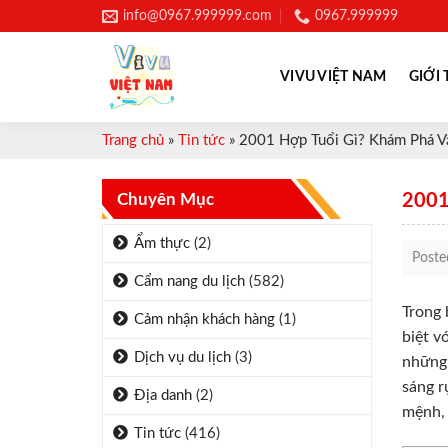
Skip
info@0967.999999.com
0967.999999
to
content
VIVU VIỆT NAM
GIỚI 
Trang chủ
»
Tin tức
»
2001 Hợp Tuổi Gì? Khám Phá V
Chuyên Mục
2001
Ẩm thực
(2)
Post
Cẩm nang du lịch
(582)
Trong 
Cảm nhận khách hàng
(1)
biệt v
Dịch vụ du lịch
(3)
những 
sáng r
Địa danh
(2)
mệnh, 
Tin tức
(416)