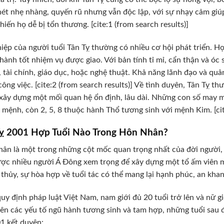
ét nhẹ nhàng, quyến rũ nhưng vẫn độc lập, với sự nhạy cảm giú
hiến họ dễ bị tổn thương. [cite:1 (from search results)]
iệp của người tuổi Tân Tỵ thường có nhiều cơ hội phát triển. H
hành tốt nhiệm vụ được giao. Với bản tính tỉ mỉ, cẩn thận và óc 
 tài chính, giáo dục, hoặc nghệ thuật. Khả năng lãnh đạo và quả
công việc. [cite:2 (from search results)] Về tình duyên, Tân Tỵ 
ây dựng một mối quan hệ ổn định, lâu dài. Những con số may mắn c
 mệnh, còn 2, 5, 8 thuộc hành Thổ tương sinh với mệnh Kim. [cite
Tỵ 2001 Hợp Tuổi Nào Trong Hôn Nhân?
ân là một trong những cột mốc quan trọng nhất của đời người, 
ợc nhiều người Á Đông xem trọng để xây dựng một tổ ấm viên m
thủy, sự hòa hợp về tuổi tác có thể mang lại hạnh phúc, an kh
uy định pháp luật Việt Nam, nam giới đủ 20 tuổi trở lên và nữ giớ
ên các yếu tố ngũ hành tương sinh và tam hợp, những tuổi sau
1 kết duyên: