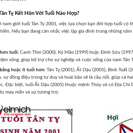
ân Tỵ Kết Hôn Với Tuổi Nào Hợp?
i nam giới tuổi Tân Tỵ 2001, việc lựa chọn bạn đời hợp tuổi có th
hiền. Nếu bạn đang cân nhắc việc lập gia đình trong những năm
hơn tuổi:
Canh Thìn (2000), Kỷ Mão (1999) hoặc Đinh Sửu (1997)
iệm sống, giúp bổ trợ cho sự nghiệp và cuộc sống của nam Tân T
bằng hoặc ít tuổi hơn:
Tân Tỵ (2001), Ất Dậu (2005), Bính Tuất (2
, sự đồng điệu trong tư duy và hoài bão sẽ là cầu nối, giúp cả 
c. Đặc biệt, tuổi Ất Dậu (2005) thuộc mệnh Thủy và có Địa Chi
ều may mắn và sự tương trợ.