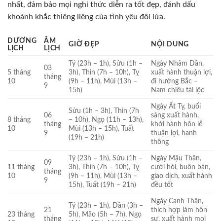
nhất, đảm bảo mọi nghi thức diễn ra tốt đẹp, đánh dấu
khoảnh khắc thiêng liêng của tình yêu đôi lứa.
DƯƠNG
ÂM
GIỜ ĐẸP
NỘI DUNG
LỊCH
LỊCH
Tý (23h – 1h), Sửu (1h –
Ngày Nhâm Dần,
03
5 tháng
3h), Thìn (7h – 10h), Tỵ
xuất hành thuận lợi,
tháng
10
(9h – 11h), Mùi (13h –
đi hướng Bắc –
9
15h)
Nam chiêu tài lộc
Ngày Ất Tỵ, buổi
Sửu (1h – 3h), Thìn (7h
06
sáng xuất hành,
8 tháng
– 10h), Ngọ (11h – 13h),
tháng
khởi hành hôn lễ
10
Mùi (13h – 15h), Tuất
9
thuận lợi, hanh
(19h – 21h)
thông
Tý (23h – 1h), Sửu (1h –
Ngày Mậu Thân,
09
11 tháng
3h), Thìn (7h – 10h), Tỵ
cưới hỏi, buôn bán,
tháng
10
(9h – 11h), Mùi (13h –
giao dịch, xuất hành
9
15h), Tuất (19h – 21h)
đều tốt
Ngày Canh Thân,
Tý (23h – 1h), Dần (3h –
21
thích hợp làm hôn
23 tháng
5h), Mão (5h – 7h), Ngọ
tháng
sự, xuất hành mọi