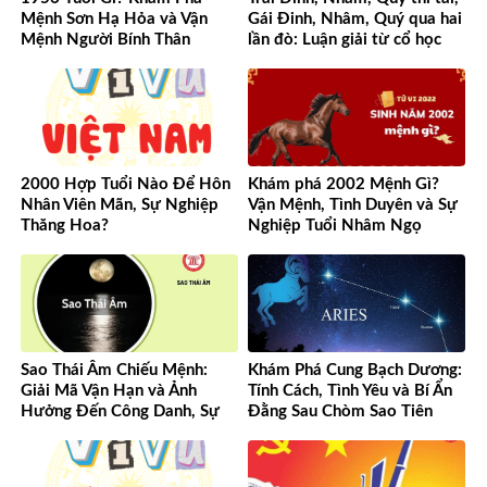
Mệnh Sơn Hạ Hỏa và Vận
Gái Đinh, Nhâm, Quý qua hai
Mệnh Người Bính Thân
lần đò: Luận giải từ cổ học
đến hiện đại
2000 Hợp Tuổi Nào Để Hôn
Khám phá 2002 Mệnh Gì?
Nhân Viên Mãn, Sự Nghiệp
Vận Mệnh, Tình Duyên và Sự
Thăng Hoa?
Nghiệp Tuổi Nhâm Ngọ
Sao Thái Âm Chiếu Mệnh:
Khám Phá Cung Bạch Dương:
Giải Mã Vận Hạn và Ảnh
Tính Cách, Tình Yêu và Bí Ẩn
Hưởng Đến Công Danh, Sự
Đằng Sau Chòm Sao Tiên
Nghiệp Của Bạn
Phong