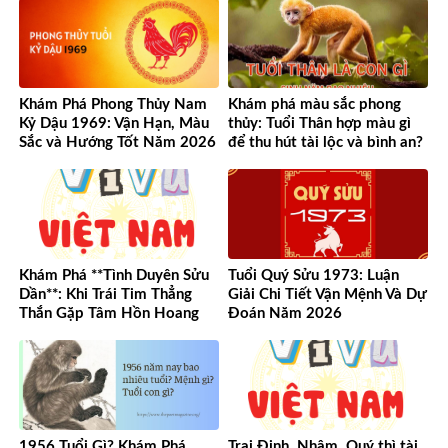
Khám Phá Phong Thủy Nam
Khám phá màu sắc phong
Kỷ Dậu 1969: Vận Hạn, Màu
thủy: Tuổi Thân hợp màu gì
Sắc và Hướng Tốt Năm 2026
để thu hút tài lộc và bình an?
Khám Phá **Tình Duyên Sửu
Tuổi Quý Sửu 1973: Luận
Dần**: Khi Trái Tim Thẳng
Giải Chi Tiết Vận Mệnh Và Dự
Thắn Gặp Tâm Hồn Hoang
Đoán Năm 2026
Dã
1956 Tuổi Gì? Khám Phá
Trai Đinh, Nhâm, Quý thì tài,