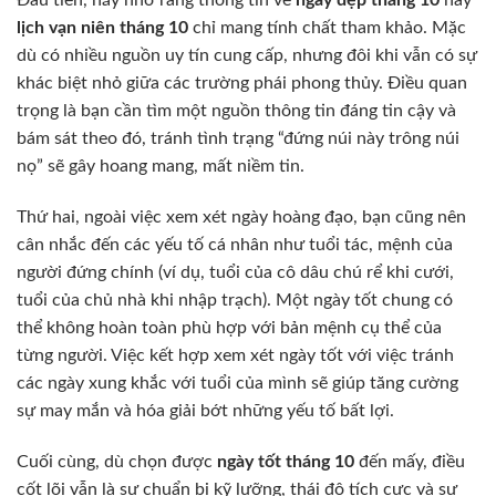
Đầu tiên, hãy nhớ rằng thông tin về
ngày đẹp tháng 10
hay
lịch vạn niên tháng 10
chỉ mang tính chất tham khảo. Mặc
dù có nhiều nguồn uy tín cung cấp, nhưng đôi khi vẫn có sự
khác biệt nhỏ giữa các trường phái phong thủy. Điều quan
trọng là bạn cần tìm một nguồn thông tin đáng tin cậy và
bám sát theo đó, tránh tình trạng “đứng núi này trông núi
nọ” sẽ gây hoang mang, mất niềm tin.
Thứ hai, ngoài việc xem xét ngày hoàng đạo, bạn cũng nên
cân nhắc đến các yếu tố cá nhân như tuổi tác, mệnh của
người đứng chính (ví dụ, tuổi của cô dâu chú rể khi cưới,
tuổi của chủ nhà khi nhập trạch). Một ngày tốt chung có
thể không hoàn toàn phù hợp với bản mệnh cụ thể của
từng người. Việc kết hợp xem xét ngày tốt với việc tránh
các ngày xung khắc với tuổi của mình sẽ giúp tăng cường
sự may mắn và hóa giải bớt những yếu tố bất lợi.
Cuối cùng, dù chọn được
ngày tốt tháng 10
đến mấy, điều
cốt lõi vẫn là sự chuẩn bị kỹ lưỡng, thái độ tích cực và sự