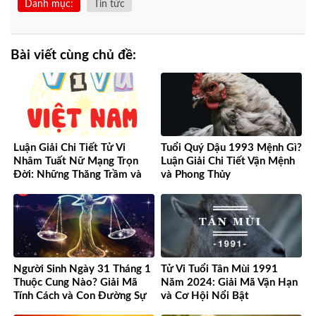
Danh mục:
Tin tức
Bài viết cùng chủ đề:
Luận Giải Chi Tiết Tử Vi
Tuổi Quý Dậu 1993 Mệnh Gì?
Nhâm Tuất Nữ Mạng Trọn
Luận Giải Chi Tiết Vận Mệnh
Đời: Những Thăng Trầm và
và Phong Thủy
Cơ Hội
Người Sinh Ngày 31 Tháng 1
Tử Vi Tuổi Tân Mùi 1991
Thuộc Cung Nào? Giải Mã
Năm 2024: Giải Mã Vận Hạn
Tính Cách và Con Đường Sự
và Cơ Hội Nổi Bật
Nghiệp Độc Đáo