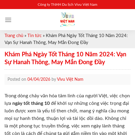
Skip
Công ty TNHH Du lịch Vivu Việt Nam
to
content
Trang chủ
»
Tin tức
»
Khám Phá Ngày Tốt Tháng 10 Năm 2024:
Vạn Sự Hanah Thông, May Mắn Đong Đầy
Khám Phá Ngày Tốt Tháng 10 Năm 2024: Vạn
Sự Hanah Thông, May Mắn Đong Đầy
Posted on
04/04/2026
by
Vivu Việt Nam
Trong dòng chảy văn hóa tâm linh của người Việt, việc chọn
lựa
ngày tốt tháng 10
để khởi sự những công việc trọng đại
luôn được xem là yếu tố then chốt, mang ý nghĩa cầu mong
mọi sự hanh thông, thuận lợi và tài lộc dồi dào. Không chỉ
là một phong tục truyền thống, việc xem ngày lành tháng
tốt còn là cách để chúng ta gửi gắm niềm tin vào một khởi