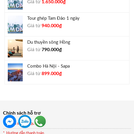
Giá
Giá
Giá từ
1.650.000
₫
1.050.000₫.
gốc
hiện
là:
tại
Tour ghép Tam Đảo 1 ngày
1.800.000₫.
là:
Giá
Giá
Giá từ
940.000
₫
1.650.000₫.
gốc
hiện
là:
tại
Du thuyền sông Hồng
1.000.000₫.
là:
Giá từ
790.000
₫
940.000₫.
Combo Hà Nội - Sapa
Giá
Giá
Giá từ
899.000
₫
gốc
hiện
là:
tại
990.000₫.
là:
899.000₫.
Chính sách hỗ trợ
Chính sách và quy định
Hướng dẫn thanh toán