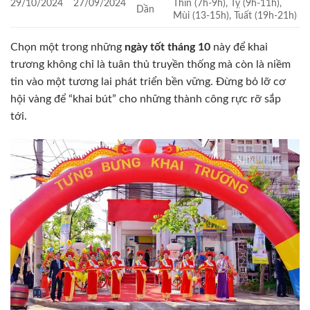
29/10/2024
27/09/2024
Thìn (7h-9h), Tỵ (9h-11h),
Dần
Mùi (13-15h), Tuất (19h-21h)
Chọn một trong những
ngày tốt tháng 10
này để khai
trương không chỉ là tuân thủ truyền thống mà còn là niềm
tin vào một tương lai phát triển bền vững. Đừng bỏ lỡ cơ
hội vàng để “khai bút” cho những thành công rực rỡ sắp
tới.