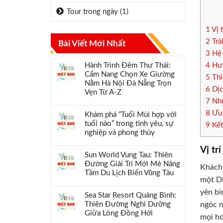
Tour trong ngày
(1)
1
Vị 
2
Trả
Bài Viết Mới Nhất
3
Hệ 
Hành Trình Đêm Thư Thái:
4
Hươ
Cẩm Nang Chọn Xe Giường
5
Thi
Nằm Hà Nội Đà Nẵng Trọn
6
Dịc
Vẹn Từ A-Z
7
Nhữ
8
Ưu 
Khám phá “Tuổi Mùi hợp với
tuổi nào” trong tình yêu, sự
9
Kết
nghiệp và phong thủy
Vị tr
Sun World Vung Tau: Thiên
Đường Giải Trí Mới Mẻ Nâng
Khách 
Tầm Du Lịch Biển Vũng Tàu
một Di
yên bì
Sea Star Resort Quảng Bình:
ngóc n
Thiên Đường Nghỉ Dưỡng
Giữa Lòng Đồng Hới
mọi ho