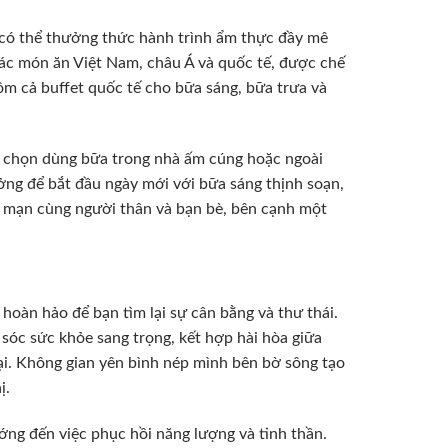
n có thể thưởng thức hành trình ẩm thực đầy mê
các món ăn Việt Nam, châu Á và quốc tế, được chế
m cả buffet quốc tế cho bữa sáng, bữa trưa và
a chọn dùng bữa trong nhà ấm cúng hoặc ngoài
ưởng để bắt đầu ngày mới với bữa sáng thịnh soạn,
g mạn cùng người thân và bạn bè, bên cạnh một
hoàn hảo để bạn tìm lại sự cân bằng và thư thái.
sóc sức khỏe sang trọng, kết hợp hài hòa giữa
ại. Không gian yên bình nép mình bên bờ sông tạo
ị.
ớng đến việc phục hồi năng lượng và tinh thần.