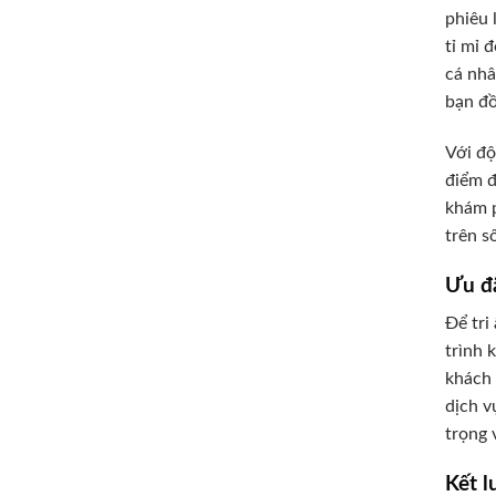
phiêu 
tỉ mỉ 
cá nhâ
bạn đồ
Với độ
điểm đ
khám p
trên s
Ưu đã
Để tri
trình 
khách 
dịch v
trọng 
Kết l