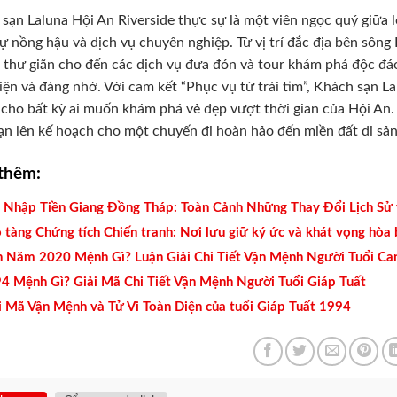
sạn Laluna Hội An Riverside thực sự là một viên ngọc quý giữa
ự nồng hậu và dịch vụ chuyên nghiệp. Từ vị trí đắc địa bên sông
a thư giãn cho đến các dịch vụ đưa đón và tour khám phá độc đ
iện và đáng nhớ. Với cam kết “Phục vụ từ trái tim”, Khách sạn La
cho bất kỳ ai muốn khám phá vẻ đẹp vượt thời gian của Hội An. 
ạn lên kế hoạch cho một chuyến đi hoàn hảo đến miền đất di sản
thêm:
 Nhập Tiền Giang Đồng Tháp: Toàn Cảnh Những Thay Đổi Lịch Sử 
 tàng Chứng tích Chiến tranh: Nơi lưu giữ ký ức và khát vọng hòa 
h Năm 2020 Mệnh Gì? Luận Giải Chi Tiết Vận Mệnh Người Tuổi Ca
4 Mệnh Gì? Giải Mã Chi Tiết Vận Mệnh Người Tuổi Giáp Tuất
i Mã Vận Mệnh và Tử Vi Toàn Diện của tuổi Giáp Tuất 1994