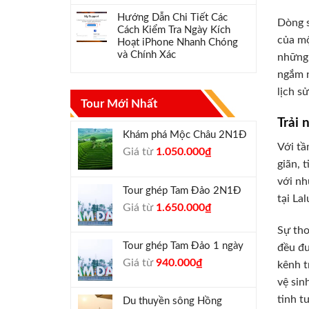
Hướng Dẫn Chi Tiết Các
Dòng s
Cách Kiểm Tra Ngày Kích
của mộ
Hoạt iPhone Nhanh Chóng
và Chính Xác
những 
ngắm n
lịch s
Tour Mới Nhất
Trải 
Khám phá Mộc Châu 2N1Đ
Với tầ
Giá
Giá
Giá từ
1.050.000
₫
giãn, 
gốc
hiện
là:
tại
với nh
Tour ghép Tam Đảo 2N1Đ
1.300.000₫.
là:
tại La
Giá
Giá
Giá từ
1.650.000
₫
1.050.000₫.
gốc
hiện
Sự tho
là:
tại
Tour ghép Tam Đảo 1 ngày
đều đư
1.800.000₫.
là:
Giá
Giá
Giá từ
940.000
₫
kênh t
1.650.000₫.
gốc
hiện
vệ sin
là:
tại
tinh t
Du thuyền sông Hồng
1.000.000₫.
là: