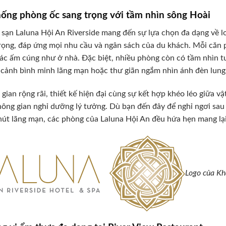
ống phòng ốc sang trọng với tầm nhìn sông Hoài
sạn Laluna Hội An Riverside mang đến sự lựa chọn đa dạng về loạ
rọng, đáp ứng mọi nhu cầu và ngân sách của du khách. Mỗi căn ph
ác ấm cúng như ở nhà. Đặc biệt, nhiều phòng còn có tầm nhìn t
cảnh bình minh lãng mạn hoặc thư giãn ngắm nhìn ánh đèn lung l
gian rộng rãi, thiết kế hiện đại cùng sự kết hợp khéo léo giữa vậ
ông gian nghỉ dưỡng lý tưởng. Dù bạn đến đây để nghỉ ngơi sa
hút lãng mạn, các phòng của Laluna Hội An đều hứa hẹn mang lại 
Logo của Kh