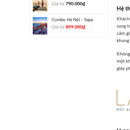
Giá từ
790.000
₫
940.000₫.
Hệ th
Khách 
Combo Hà Nội - Sapa
sang t
Giá
Giá
Giá từ
899.000
₫
gốc
hiện
cảm gi
là:
tại
khung 
990.000₫.
là:
899.000₫.
Không 
một kh
giây p