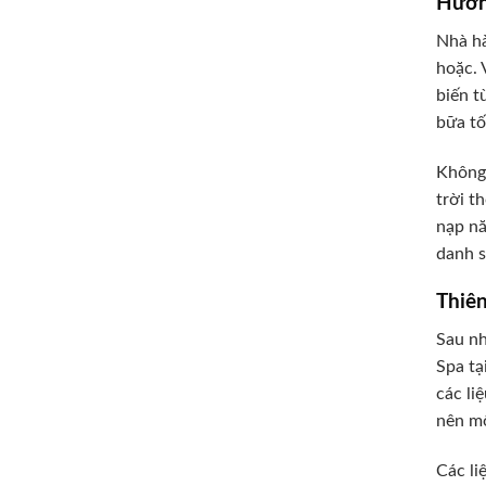
Hương
Nhà hà
hoặc. 
biến t
bữa tố
Không 
trời t
nạp nă
danh s
Thiên
Sau nh
Spa tạ
các li
nên mộ
Các li