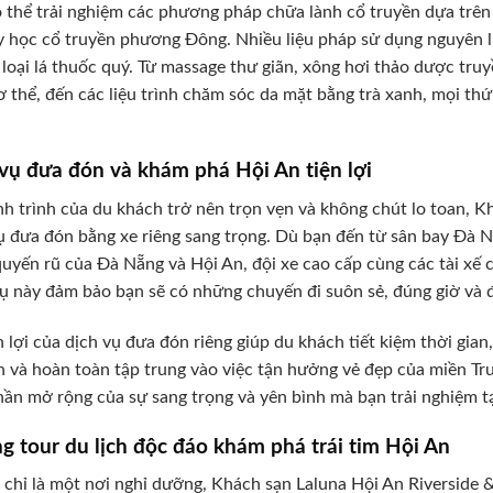
 thể trải nghiệm các phương pháp chữa lành cổ truyền dựa trên 
y học cổ truyền phương Đông. Nhiều liệu pháp sử dụng nguyên li
 loại lá thuốc quý. Từ massage thư giãn, xông hơi thảo dược truyề
ơ thể, đến các liệu trình chăm sóc da mặt bằng trà xanh, mọi th
vụ đưa đón và khám phá Hội An tiện lợi
h trình của du khách trở nên trọn vẹn và không chút lo toan, K
ụ đưa đón bằng xe riêng sang trọng. Dù bạn đến từ sân bay Đà
uyến rũ của Đà Nẵng và Hội An, đội xe cao cấp cùng các tài xế 
ụ này đảm bảo bạn sẽ có những chuyến đi suôn sẻ, đúng giờ và 
n lợi của dịch vụ đưa đón riêng giúp du khách tiết kiệm thời gian
 và hoàn toàn tập trung vào việc tận hưởng vẻ đẹp của miền Tru
ần mở rộng của sự sang trọng và yên bình mà bạn trải nghiệm tạ
 tour du lịch độc đáo khám phá trái tim Hội An
chỉ là một nơi nghỉ dưỡng, Khách sạn Laluna Hội An Riverside &