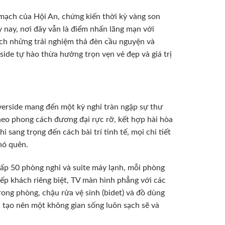
mạch của Hội An, chứng kiến thời kỳ vàng son
 nay, nơi đây vẫn là điểm nhấn lãng mạn với
ch những trải nghiệm thả đèn cầu nguyện và
ide tự hào thừa hưởng trọn vẹn vẻ đẹp và giá trị
verside mang đến một kỳ nghỉ tràn ngập sự thư
theo phong cách đương đại rực rỡ, kết hợp hài hòa
sang trọng đến cách bài trí tinh tế, mọi chi tiết
hó quên.
cấp 50 phòng nghỉ và suite máy lạnh, mỗi phòng
iếp khách riêng biệt, TV màn hình phẳng với các
rong phòng, chậu rửa vệ sinh (bidet) và đồ dùng
 tạo nên một không gian sống luôn sạch sẽ và