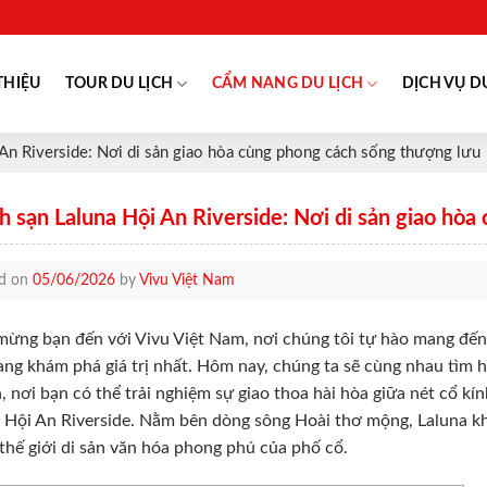
THIỆU
TOUR DU LỊCH
CẨM NANG DU LỊCH
DỊCH VỤ D
An Riverside: Nơi di sản giao hòa cùng phong cách sống thượng lưu
 sạn Laluna Hội An Riverside: Nơi di sản giao hò
ed on
05/06/2026
by
Vivu Việt Nam
ừng bạn đến với Vivu Việt Nam, nơi chúng tôi tự hào mang đến
ng khám phá giá trị nhất. Hôm nay, chúng ta sẽ cùng nhau tìm h
, nơi bạn có thể trải nghiệm sự giao thoa hài hòa giữa nét cổ kín
 Hội An Riverside. Nằm bên dòng sông Hoài thơ mộng, Laluna kh
thế giới di sản văn hóa phong phú của phố cổ.