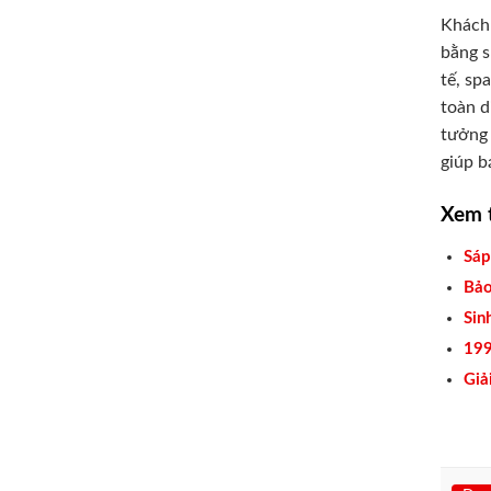
Khách 
bằng s
tế, sp
toàn d
tưởng 
giúp b
Xem 
Sáp
Bảo
Sin
199
Giả