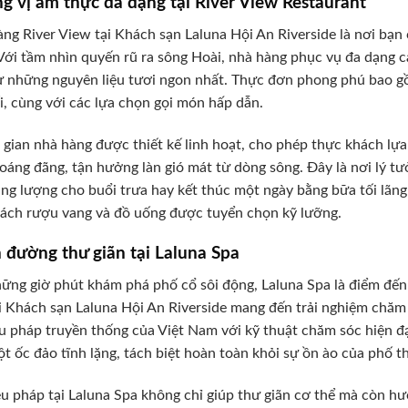
 vị ẩm thực đa dạng tại River View Restaurant
ng River View tại Khách sạn Laluna Hội An Riverside là nơi bạ
Với tầm nhìn quyến rũ ra sông Hoài, nhà hàng phục vụ đa dạng 
ừ những nguyên liệu tươi ngon nhất. Thực đơn phong phú bao gồ
i, cùng với các lựa chọn gọi món hấp dẫn.
gian nhà hàng được thiết kế linh hoạt, cho phép thực khách lự
hoáng đãng, tận hưởng làn gió mát từ dòng sông. Đây là nơi lý t
ng lượng cho buổi trưa hay kết thúc một ngày bằng bữa tối lãn
ách rượu vang và đồ uống được tuyển chọn kỹ lưỡng.
 đường thư giãn tại Laluna Spa
ững giờ phút khám phá phố cổ sôi động, Laluna Spa là điểm đến 
i Khách sạn Laluna Hội An Riverside mang đến trải nghiệm chăm 
ệu pháp truyền thống của Việt Nam với kỹ thuật chăm sóc hiện đ
t ốc đảo tĩnh lặng, tách biệt hoàn toàn khỏi sự ồn ào của phố th
ệu pháp tại Laluna Spa không chỉ giúp thư giãn cơ thể mà còn hư