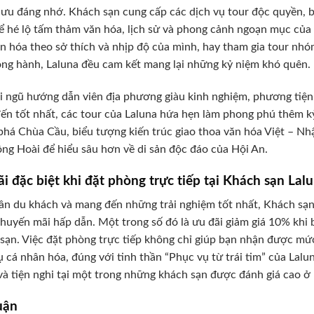
lưu đáng nhớ. Khách sạn cung cấp các dịch vụ tour độc quyền, b
để hé lộ tấm thảm văn hóa, lịch sử và phong cảnh ngoạn mục của
n hóa theo sở thích và nhịp độ của mình, hay tham gia tour nh
ng hành, Laluna đều cam kết mang lại những kỷ niệm khó quên.
i ngũ hướng dẫn viên địa phương giàu kinh nghiệm, phương tiện 
ến tốt nhất, các tour của Laluna hứa hẹn làm phong phú thêm kỳ
há Chùa Cầu, biểu tượng kiến trúc giao thoa văn hóa Việt – Nh
ông Hoài để hiểu sâu hơn về di sản độc đáo của Hội An.
i đặc biệt khi đặt phòng trực tiếp tại Khách sạn Lal
 ân du khách và mang đến những trải nghiệm tốt nhất, Khách sạ
khuyến mãi hấp dẫn. Một trong số đó là ưu đãi giảm giá 10% khi
sạn. Việc đặt phòng trực tiếp không chỉ giúp bạn nhận được mức
ụ cá nhân hóa, đúng với tinh thần “Phục vụ từ trái tim” của Lal
và tiện nghi tại một trong những khách sạn được đánh giá cao ở
uận