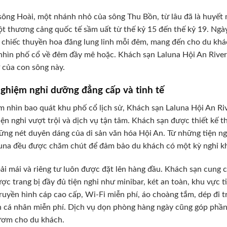
ông Hoài, một nhánh nhỏ của sông Thu Bồn, từ lâu đã là huyết 
t thương cảng quốc tế sầm uất từ thế kỷ 15 đến thế kỷ 19. Ngày
chiếc thuyền hoa đăng lung linh mỗi đêm, mang đến cho du khá
hìn phố cổ về đêm đầy mê hoặc. Khách sạn Laluna Hội An Rivers
ử của con sông này.
nghiệm nghỉ dưỡng đẳng cấp và tinh tế
m nhìn bao quát khu phố cổ lịch sử, Khách sạn Laluna Hội An Ri
tiện nghi vượt trội và dịch vụ tận tâm. Khách sạn được thiết kế 
ững nét duyên dáng của di sản văn hóa Hội An. Từ những tiện nghi 
luna đều được chăm chút để đảm bảo du khách có một kỳ nghỉ k
ải mái và riêng tư luôn được đặt lên hàng đầu. Khách sạn cung 
ợc trang bị đầy đủ tiện nghi như minibar, két an toàn, khu vực t
ruyền hình cáp cao cấp, Wi-Fi miễn phí, áo choàng tắm, dép đi t
h cá nhân miễn phí. Dịch vụ dọn phòng hàng ngày cũng góp phần
ươm cho du khách.