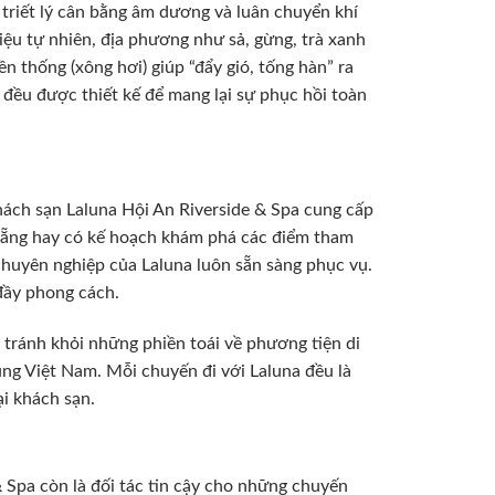
triết lý cân bằng âm dương và luân chuyển khí
ệu tự nhiên, địa phương như sả, gừng, trà xanh
n thống (xông hơi) giúp “đẩy gió, tống hàn” ra
ứ đều được thiết kế để mang lại sự phục hồi toàn
hách sạn Laluna Hội An Riverside & Spa cung cấp
 Nẵng hay có kế hoạch khám phá các điểm tham
chuyên nghiệp của Laluna luôn sẵn sàng phục vụ.
đầy phong cách.
, tránh khỏi những phiền toái về phương tiện di
ng Việt Nam. Mỗi chuyến đi với Laluna đều là
i khách sạn.
 Spa còn là đối tác tin cậy cho những chuyến