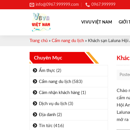
Skip
info@0967.999999.com
0967.999999
to
content
VIVU VIỆT NAM
GIỚI 
Trang chủ
»
Cẩm nang du lịch
»
Khách sạn Laluna Hội 
Chuyên Mục
Khách
Ẩm thực
(2)
Post
Cẩm nang du lịch
(583)
Chào m
Cảm nhận khách hàng
(1)
cẩm na
Dịch vụ du lịch
(3)
Hội An
Laluna
Địa danh
(2)
mở ra 
Tin tức
(416)