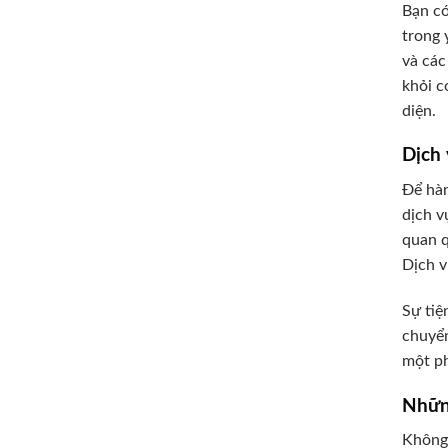
Bạn có
trong 
và các
khỏi c
diện.
Dịch 
Để hàn
dịch v
quan q
Dịch v
Sự tiệ
chuyển
một ph
Những
Không 