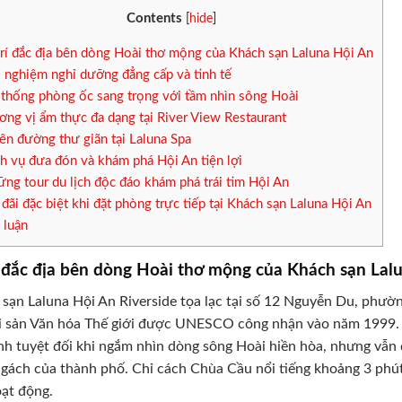
Contents
[
hide
]
trí đắc địa bên dòng Hoài thơ mộng của Khách sạn Laluna Hội An
i nghiệm nghỉ dưỡng đẳng cấp và tinh tế
thống phòng ốc sang trọng với tầm nhìn sông Hoài
ng vị ẩm thực đa dạng tại River View Restaurant
ên đường thư giãn tại Laluna Spa
h vụ đưa đón và khám phá Hội An tiện lợi
ng tour du lịch độc đáo khám phá trái tim Hội An
đãi đặc biệt khi đặt phòng trực tiếp tại Khách sạn Laluna Hội An
 luận
í đắc địa bên dòng Hoài thơ mộng của Khách sạn Lal
sạn Laluna Hội An Riverside tọa lạc tại số 12 Nguyễn Du, phườ
 sản Văn hóa Thế giới được UNESCO công nhận vào năm 1999. V
nh tuyệt đối khi ngắm nhìn dòng sông Hoài hiền hòa, nhưng vẫn
gách của thành phố. Chỉ cách Chùa Cầu nổi tiếng khoảng 3 phút
ạt động.