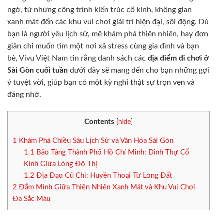
ngờ, từ những công trình kiến trúc cổ kính, không gian
xanh mát đến các khu vui chơi giải trí hiện đại, sôi động. Dù
bạn là người yêu lịch sử, mê khám phá thiên nhiên, hay đơn
giản chỉ muốn tìm một nơi xả stress cùng gia đình và bạn
bè, Vivu Việt Nam tin rằng danh sách các
địa điểm đi chơi ở
Sài Gòn cuối tuần
dưới đây sẽ mang đến cho bạn những gợi
ý tuyệt vời, giúp bạn có một kỳ nghỉ thật sự trọn vẹn và
đáng nhớ.
Contents
[
hide
]
1
Khám Phá Chiều Sâu Lịch Sử và Văn Hóa Sài Gòn
1.1
Bảo Tàng Thành Phố Hồ Chí Minh: Dinh Thự Cổ
Kính Giữa Lòng Đô Thị
1.2
Địa Đạo Củ Chi: Huyền Thoại Từ Lòng Đất
2
Đắm Mình Giữa Thiên Nhiên Xanh Mát và Khu Vui Chơi
Đa Sắc Màu