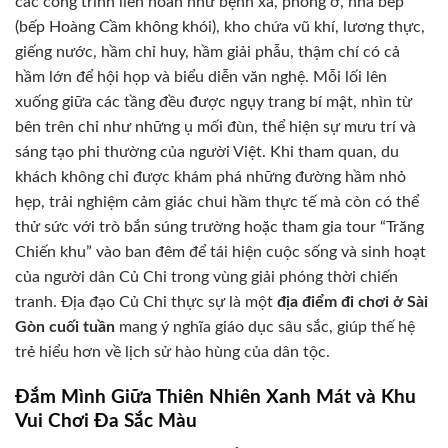
các công trình liên hoàn như bệnh xá, phòng ở, nhà bếp
(bếp Hoàng Cầm không khói), kho chứa vũ khí, lương thực,
giếng nước, hầm chỉ huy, hầm giải phẫu, thậm chí có cả
hầm lớn để hội họp và biểu diễn văn nghệ. Mỗi lối lên
xuống giữa các tầng đều được ngụy trang bí mật, nhìn từ
bên trên chỉ như những ụ mối đùn, thể hiện sự mưu trí và
sáng tạo phi thường của người Việt. Khi tham quan, du
khách không chỉ được khám phá những đường hầm nhỏ
hẹp, trải nghiệm cảm giác chui hầm thực tế mà còn có thể
thử sức với trò bắn súng trường hoặc tham gia tour “Trăng
Chiến khu” vào ban đêm để tái hiện cuộc sống và sinh hoạt
của người dân Củ Chi trong vùng giải phóng thời chiến
tranh. Địa đạo Củ Chi thực sự là một
địa điểm đi chơi ở Sài
Gòn cuối tuần
mang ý nghĩa giáo dục sâu sắc, giúp thế hệ
trẻ hiểu hơn về lịch sử hào hùng của dân tộc.
Đắm Mình Giữa Thiên Nhiên Xanh Mát và Khu
Vui Chơi Đa Sắc Màu