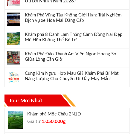
Ưu Lợi Nhuận Năm 2026?
Khám Phá Vũng Tàu Không Giới Hạn: Trải Nghiệm
Dịch vụ xe Hoa Mai Đẳng Cấp
Khám phá 8 Danh Lam Thắng Cảnh Đồng Nai Đẹp
Mê Hồn Không Thể Bỏ Lỡ
Khám Phá Đảo Thạnh An: Viên Ngọc Hoang Sơ
Giữa Lòng Cần Giờ
Cung Kim Ngưu Hợp Màu Gì? Khám Phá Bí Mật
Năng Lượng Cho Chuyến Đi Đầy May Mắn!
Tour Mới Nhất
Khám phá Mộc Châu 2N1Đ
Giá
Giá
Giá từ
1.050.000
₫
gốc
hiện
là:
tại