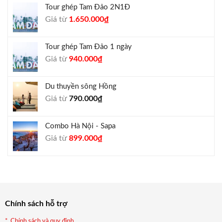
Tour ghép Tam Đảo 2N1Đ
1.300.000₫.
là:
Giá
Giá
Giá từ
1.650.000
₫
1.050.000₫.
gốc
hiện
là:
tại
Tour ghép Tam Đảo 1 ngày
1.800.000₫.
là:
Giá
Giá
Giá từ
940.000
₫
1.650.000₫.
gốc
hiện
là:
tại
Du thuyền sông Hồng
1.000.000₫.
là:
Giá từ
790.000
₫
940.000₫.
Combo Hà Nội - Sapa
Giá
Giá
Giá từ
899.000
₫
gốc
hiện
là:
tại
990.000₫.
là:
899.000₫.
Chính sách hỗ trợ
Chính sách và quy định