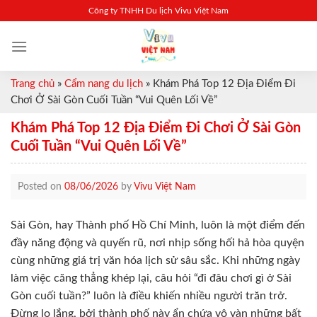
Skip
Công ty TNHH Du lịch Vivu Việt Nam
to
content
Trang chủ
»
Cẩm nang du lịch
»
Khám Phá Top 12 Địa Điểm Đi
Chơi Ở Sài Gòn Cuối Tuần “Vui Quên Lối Về”
Khám Phá Top 12 Địa Điểm Đi Chơi Ở Sài Gòn
Cuối Tuần “Vui Quên Lối Về”
Posted on
08/06/2026
by
Vivu Việt Nam
Sài Gòn, hay Thành phố Hồ Chí Minh, luôn là một điểm đến
đầy năng động và quyến rũ, nơi nhịp sống hối hả hòa quyện
cùng những giá trị văn hóa lịch sử sâu sắc. Khi những ngày
làm việc căng thẳng khép lại, câu hỏi “đi đâu chơi gì ở Sài
Gòn cuối tuần?” luôn là điều khiến nhiều người trăn trở.
Đừng lo lắng, bởi thành phố này ẩn chứa vô vàn những bất