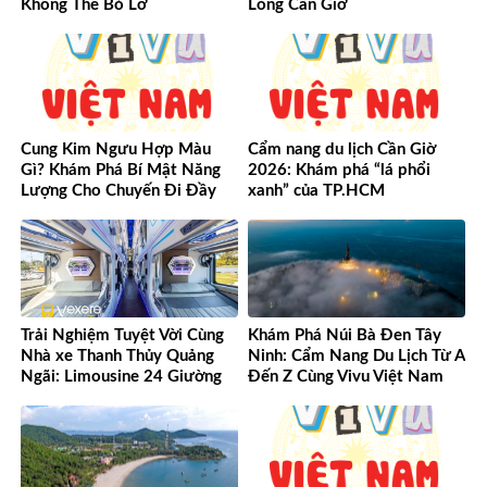
Không Thể Bỏ Lỡ
Lòng Cần Giờ
Cung Kim Ngưu Hợp Màu
Cẩm nang du lịch Cần Giờ
Gì? Khám Phá Bí Mật Năng
2026: Khám phá “lá phổi
Lượng Cho Chuyến Đi Đầy
xanh” của TP.HCM
May Mắn!
Trải Nghiệm Tuyệt Vời Cùng
Khám Phá Núi Bà Đen Tây
Nhà xe Thanh Thủy Quảng
Ninh: Cẩm Nang Du Lịch Từ A
Ngãi: Limousine 24 Giường
Đến Z Cùng Vivu Việt Nam
Vượt Mọi Mong Đợi