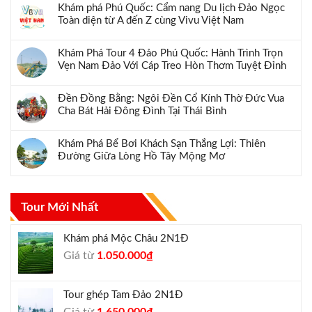
Khám phá Phú Quốc: Cẩm nang Du lịch Đảo Ngọc
Toàn diện từ A đến Z cùng Vivu Việt Nam
Khám Phá Tour 4 Đảo Phú Quốc: Hành Trình Trọn
Vẹn Nam Đảo Với Cáp Treo Hòn Thơm Tuyệt Đỉnh
Đền Đồng Bằng: Ngôi Đền Cổ Kính Thờ Đức Vua
Cha Bát Hải Đông Đình Tại Thái Bình
Khám Phá Bể Bơi Khách Sạn Thắng Lợi: Thiên
Đường Giữa Lòng Hồ Tây Mộng Mơ
Tour Mới Nhất
Khám phá Mộc Châu 2N1Đ
Giá
Giá
Giá từ
1.050.000
₫
gốc
hiện
là:
tại
Tour ghép Tam Đảo 2N1Đ
1.300.000₫.
là:
Giá
Giá
Giá từ
1.650.000
₫