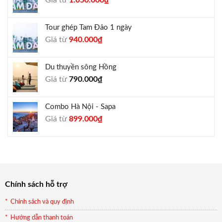
1.050.000₫.
gốc
hiện
là:
tại
Tour ghép Tam Đảo 1 ngày
1.800.000₫.
là:
Giá
Giá
Giá từ
940.000
₫
1.650.000₫.
gốc
hiện
là:
tại
Du thuyền sông Hồng
1.000.000₫.
là:
Giá từ
790.000
₫
940.000₫.
Combo Hà Nội - Sapa
Giá
Giá
Giá từ
899.000
₫
gốc
hiện
là:
tại
990.000₫.
là:
899.000₫.
Chính sách hỗ trợ
Chính sách và quy định
Hướng dẫn thanh toán