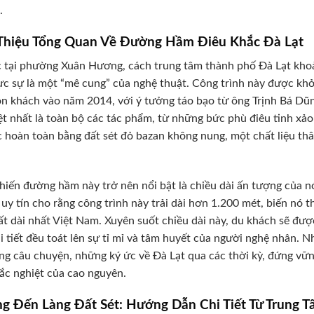
.
 Thiệu Tổng Quan Về Đường Hầm Điêu Khắc Đà Lạt
c tại phường Xuân Hương, cách trung tâm thành phố Đà Lạt kh
c sự là một “mê cung” của nghệ thuật. Công trình này được kh
n khách vào năm 2014, với ý tưởng táo bạo từ ông Trịnh Bá Dũn
ệt nhất là toàn bộ các tác phẩm, từ những bức phù điêu tinh xảo
c hoàn toàn bằng đất sét đỏ bazan không nung, một chất liệu th
hiến đường hầm này trở nên nổi bật là chiều dài ấn tượng của n
uy tín cho rằng công trình này trải dài hơn 1.200 mét, biến n
ất dài nhất Việt Nam. Xuyên suốt chiều dài này, du khách sẽ đ
i tiết đều toát lên sự tỉ mỉ và tâm huyết của người nghệ nhân.
ng câu chuyện, những ký ức về Đà Lạt qua các thời kỳ, đứng vững
hắc nghiệt của cao nguyên.
g Đến Làng Đất Sét: Hướng Dẫn Chi Tiết Từ Trung 