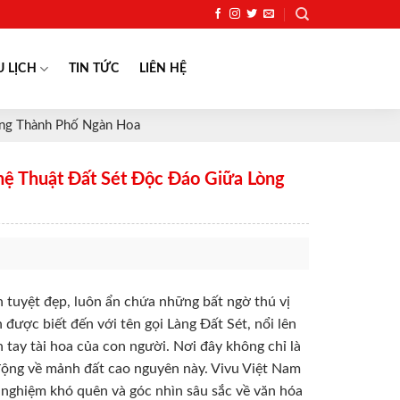
U LỊCH
TIN TỨC
LIÊN HỆ
òng Thành Phố Ngàn Hoa
ệ Thuật Đất Sét Độc Đáo Giữa Lòng
n tuyệt đẹp, luôn ẩn chứa những bất ngờ thú vị
n được biết đến với tên gọi Làng Đất Sét, nổi lên
 tay tài hoa của con người. Nơi đây không chỉ là
động về mảnh đất cao nguyên này. Vivu Việt Nam
 nghiệm khó quên và góc nhìn sâu sắc về văn hóa