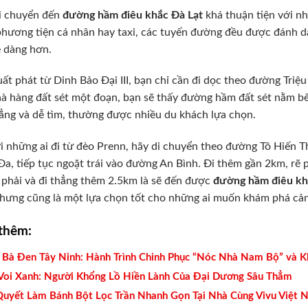
i chuyển đến
đường hầm điêu khắc Đà Lạt
khá thuận tiện với n
hương tiện cá nhân hay taxi, các tuyến đường đều được đánh dấ
 dàng hơn.
ất phát từ Dinh Bảo Đại III, bạn chỉ cần đi dọc theo đường Tri
à hàng đất sét một đoạn, bạn sẽ thấy đường hầm đất sét nằm bên
ẳng và dễ tìm, thường được nhiều du khách lựa chọn.
i những ai đi từ đèo Prenn, hãy di chuyển theo đường Tô Hiến 
a, tiếp tục ngoặt trái vào đường An Bình. Đi thêm gần 2km, rẽ
 phải và đi thẳng thêm 2.5km là sẽ đến được
đường hầm điêu kh
hưng cũng là một lựa chọn tốt cho những ai muốn khám phá cả
thêm:
 Bà Đen Tây Ninh: Hành Trình Chinh Phục “Nóc Nhà Nam Bộ” và 
Voi Xanh: Người Khổng Lồ Hiền Lành Của Đại Dương Sâu Thẳm
Quyết Làm Bánh Bột Lọc Trần Nhanh Gọn Tại Nhà Cùng Vivu Việt 