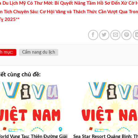
a Du Lịch Mỹ Có Thư Mời: Bí Quyết Nâng Tầm Hồ Sơ Đến Xứ Cờ 
n Tích Chuyên Sâu: Cơ Hội Vàng và Thách Thức Cần Vượt Qua Tro
Tỵ 2025**
h mục:
Cẩm nang du lịch
iết cùng chủ đề:
orld Vung Tau: Thiên Đường Giải
Sea Star Resort Quảng Bình: T