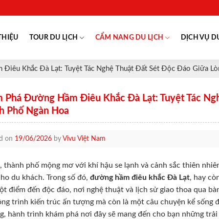
THIỆU
TOUR DU LỊCH
CẨM NANG DU LỊCH
DỊCH VỤ D
Điêu Khắc Đà Lạt: Tuyệt Tác Nghệ Thuật Đất Sét Độc Đáo Giữa L
 Phá Đường Hầm Điêu Khắc Đà Lạt: Tuyệt Tác Ngh
h Phố Ngàn Hoa
ed on
19/06/2026
by
Vivu Việt Nam
, thành phố mộng mơ với khí hậu se lạnh và cảnh sắc thiên nhiê
ho du khách. Trong số đó,
đường hầm điêu khắc Đà Lạt
, hay cò
t điểm đến độc đáo, nơi nghệ thuật và lịch sử giao thoa qua bàn
ng trình kiến trúc ấn tượng mà còn là một câu chuyện kể sống 
ng, hành trình khám phá nơi đây sẽ mang đến cho bạn những trải