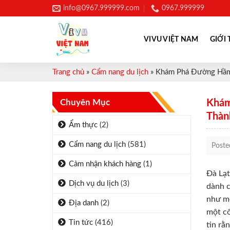
Skip
info@0967.999999.com
0967.999999
to
content
VIVU VIỆT NAM
GIỚI 
Trang chủ
»
Cẩm nang du lịch
»
Khám Phá Đường Hầm 
Chuyên Mục
Khám
Thàn
Ẩm thực
(2)
Cẩm nang du lịch
(581)
Post
Cảm nhận khách hàng
(1)
Đà Lạt
Dịch vụ du lịch
(3)
dành c
như mộ
Địa danh
(2)
một cô
Tin tức
(416)
tin rằ