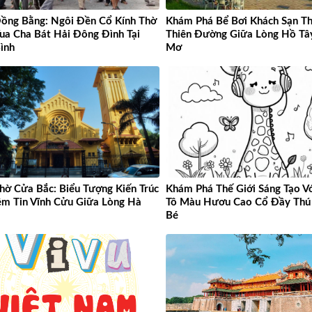
ồng Bằng: Ngôi Đền Cổ Kính Thờ
Khám Phá Bể Bơi Khách Sạn Th
ua Cha Bát Hải Đông Đình Tại
Thiên Đường Giữa Lòng Hồ T
ình
Mơ
hờ Cửa Bắc: Biểu Tượng Kiến Trúc
Khám Phá Thế Giới Sáng Tạo Vớ
ềm Tin Vĩnh Cửu Giữa Lòng Hà
Tô Màu Hươu Cao Cổ Đầy Thú 
Bé