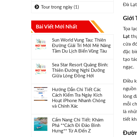
Đà Lạt
Tour trong ngày
(1)
Giới
Bài Viết Mới Nhất
Tọa lạ
Lạt
thự
Sun World Vung Tau: Thiên
cửa đó
Đường Giải Trí Mới Mẻ Nâng
Tầm Du Lịch Biển Vũng Tàu
đặc bi
tạo tá
Sea Star Resort Quảng Bình:
ngạc.
Thiên Đường Nghỉ Dưỡng
Giữa Lòng Đồng Hới
Điều k
nguồn 
Hướng Dẫn Chi Tiết Các
Cách Kiểm Tra Ngày Kích
lòng đ
Hoạt iPhone Nhanh Chóng
mỗi ch
và Chính Xác
là nhữ
tiết k
Cẩm Nang Chi Tiết: Khám
Phá **Cách Đi Đảo Bình
Hưng** Từ A Đến Z
Đườn