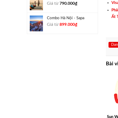
Vis
Giá từ
790.000
₫
940.000₫.
Phâ
Ất 
Combo Hà Nội - Sapa
Giá
Giá
Giá từ
899.000
₫
gốc
hiện
là:
tại
990.000₫.
là:
Dan
899.000₫.
Bài v
Sun W