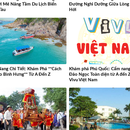
ới Mẻ Nâng Tầm Du Lịch Biển
Đường Nghỉ Dưỡng Giữa Lòng
Tàu
Hới
ang Chi Tiết: Khám Phá **Cách
Khám phá Phú Quốc: Cẩm nang 
o Bình Hưng** Từ A Đến Z
Đảo Ngọc Toàn diện từ A đến 
Vivu Việt Nam