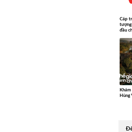
Cáp tr
tượng
đầu c
Khám 
Hùng 
Để