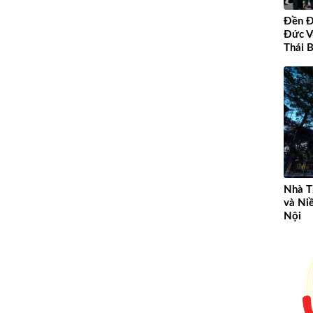
Đền Đ
Đức V
Thái B
Nhà T
và Ni
Nội