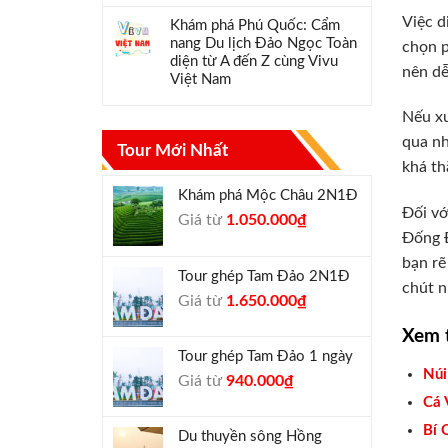
Việc d
Khám phá Phú Quốc: Cẩm
nang Du lịch Đảo Ngọc Toàn
chọn p
diện từ A đến Z cùng Vivu
nên dễ
Việt Nam
Nếu xu
qua nh
Tour Mới Nhất
khá th
Khám phá Mộc Châu 2N1Đ
Đối vớ
Giá
Giá
Giá từ
1.050.000
₫
Đống Đ
gốc
hiện
là:
tại
bạn rẽ
Tour ghép Tam Đảo 2N1Đ
1.300.000₫.
là:
chút n
Giá
Giá
Giá từ
1.650.000
₫
1.050.000₫.
gốc
hiện
Xem 
là:
tại
Tour ghép Tam Đảo 1 ngày
1.800.000₫.
là:
Núi
Giá
Giá
Giá từ
940.000
₫
1.650.000₫.
gốc
hiện
Cá 
là:
tại
Bí 
Du thuyền sông Hồng
1.000.000₫.
là: