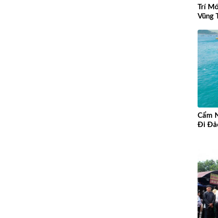
Trí M
Vũng 
Cẩm N
Đi Đả