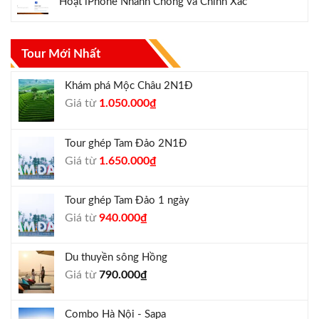
Hoạt iPhone Nhanh Chóng và Chính Xác
Tour Mới Nhất
Khám phá Mộc Châu 2N1Đ
Giá
Giá
Giá từ
1.050.000
₫
gốc
hiện
là:
tại
Tour ghép Tam Đảo 2N1Đ
1.300.000₫.
là:
Giá
Giá
Giá từ
1.650.000
₫
1.050.000₫.
gốc
hiện
là:
tại
Tour ghép Tam Đảo 1 ngày
1.800.000₫.
là:
Giá
Giá
Giá từ
940.000
₫
1.650.000₫.
gốc
hiện
là:
tại
Du thuyền sông Hồng
1.000.000₫.
là:
Giá từ
790.000
₫
940.000₫.
Combo Hà Nội - Sapa