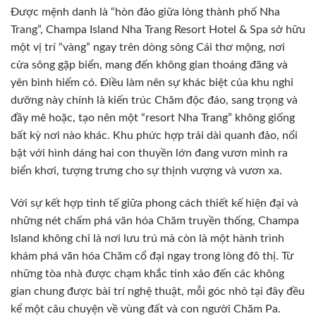
Được mệnh danh là “hòn đảo giữa lòng thành phố Nha
Trang”, Champa Island Nha Trang Resort Hotel & Spa sở hữu
một vị trí “vàng” ngay trên dòng sông Cái thơ mộng, nơi
cửa sông gặp biển, mang đến không gian thoáng đãng và
yên bình hiếm có. Điều làm nên sự khác biệt của khu nghỉ
dưỡng này chính là kiến trúc Chăm độc đáo, sang trọng và
đầy mê hoặc, tạo nên một “resort Nha Trang” không giống
bất kỳ nơi nào khác. Khu phức hợp trải dài quanh đảo, nổi
bật với hình dáng hai con thuyền lớn đang vươn mình ra
biển khơi, tượng trưng cho sự thịnh vượng và vươn xa.
Với sự kết hợp tinh tế giữa phong cách thiết kế hiện đại và
những nét chấm phá văn hóa Chăm truyền thống, Champa
Island không chỉ là nơi lưu trú mà còn là một hành trình
khám phá văn hóa Chăm cổ đại ngay trong lòng đô thị. Từ
những tòa nhà được chạm khắc tinh xảo đến các không
gian chung được bài trí nghệ thuật, mỗi góc nhỏ tại đây đều
kể một câu chuyện về vùng đất và con người Chăm Pa.