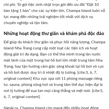
chi phí. Từ gói tiệc sinh nhật trọn gói đến ưu đãi “Đặt 10
bàn tặng 1 bàn” cho các sự kiện lớn, Champa Island luôn nỗ
lực mang đến những trải nghiệm tốt nhất với dịch vụ
chuyên nghiệp và tận tâm.
Những hoạt động thư giãn và khám phá độc đáo
Để giúp du khách thư giãn và phục hồi năng lượng, Champa
Island Nha Trang cung cấp một loạt các tiện ích và hoạt
động giải trí đa dạng. Bạn có thể thả mình trong làn nước
mát lành của một trong hai hồ bơi lớn nhất trung tâm Nha
Trang, hay tận hưởng cảm giác sảng khoái tại hồ bơi vô cực
và hồ bơi được duy trì ở nhiệt độ lý tưởng. [cite:3, 6, 7,
original content] Khu vực spa với 11 phòng massage riêng
tư, sauna, phòng xông hơi và trung tâm thể dục hiện đại là
nơi lý tưởng để xua tan mọi căng thẳng và mệt mỏi. [cite:5,
6, 7, original content]
Ngoài ra, Champa Island còn mang đến nhiều hoạt động