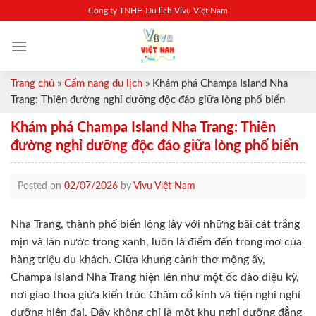
Skip
Công ty TNHH Du lịch Vivu Việt Nam
to
content
Trang chủ
»
Cẩm nang du lịch
»
Khám phá Champa Island Nha
Trang: Thiên đường nghỉ dưỡng độc đáo giữa lòng phố biển
Khám phá Champa Island Nha Trang: Thiên
đường nghỉ dưỡng độc đáo giữa lòng phố biển
Posted on
02/07/2026
by
Vivu Việt Nam
Nha Trang, thành phố biển lộng lẫy với những bãi cát trắng
mịn và làn nước trong xanh, luôn là điểm đến trong mơ của
hàng triệu du khách. Giữa khung cảnh thơ mộng ấy,
Champa Island Nha Trang hiện lên như một ốc đảo diệu kỳ,
nơi giao thoa giữa kiến trúc Chăm cổ kính và tiện nghi nghỉ
dưỡng hiện đại. Đây không chỉ là một khu nghỉ dưỡng đẳng