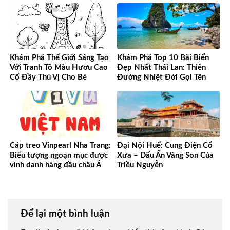
Khám Phá Thế Giới Sáng Tạo
Khám Phá Top 10 Bãi Biển
Với Tranh Tô Màu Hươu Cao
Đẹp Nhất Thái Lan: Thiên
Cổ Đầy Thú Vị Cho Bé
Đường Nhiệt Đới Gọi Tên
Cáp treo Vinpearl Nha Trang:
Đại Nội Huế: Cung Điện Cổ
Biểu tượng ngoạn mục được
Xưa – Dấu Ấn Vàng Son Của
vinh danh hàng đầu châu Á
Triều Nguyễn
Để lại một bình luận