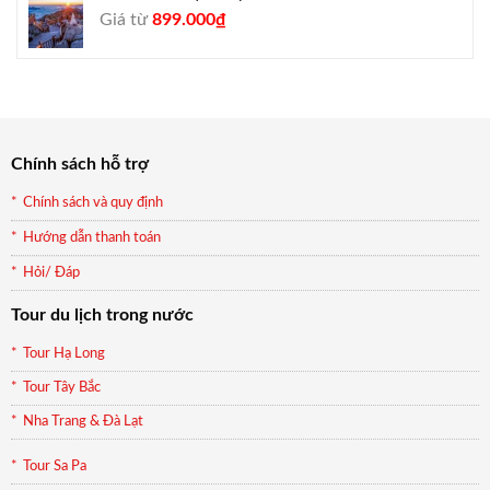
Giá
Giá
Giá từ
899.000
₫
gốc
hiện
là:
tại
990.000₫.
là:
899.000₫.
Chính sách hỗ trợ
Chính sách và quy định
Hướng dẫn thanh toán
Hỏi/ Đáp
Tour du lịch trong nước
Tour Hạ Long
Tour Tây Bắc
Nha Trang & Đà Lạt
Tour Sa Pa