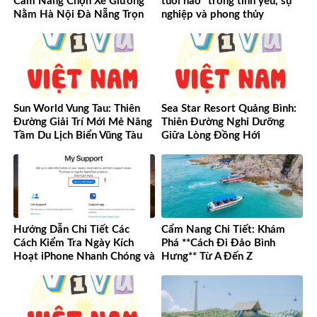
Cẩm Nang Chọn Xe Giường
tuổi nào” trong tình yêu, sự
Nằm Hà Nội Đà Nẵng Trọn
nghiệp và phong thủy
Vẹn Từ A-Z
Sun World Vung Tau: Thiên
Sea Star Resort Quảng Bình:
Đường Giải Trí Mới Mẻ Nâng
Thiên Đường Nghỉ Dưỡng
Tầm Du Lịch Biển Vũng Tàu
Giữa Lòng Đồng Hới
Hướng Dẫn Chi Tiết Các
Cẩm Nang Chi Tiết: Khám
Cách Kiểm Tra Ngày Kích
Phá **Cách Đi Đảo Bình
Hoạt iPhone Nhanh Chóng và
Hưng** Từ A Đến Z
Chính Xác