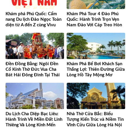
Khám phá Phú Quốc: Cẩm
Khám Phá Tour 4 Đảo Phú
nang Du lịch Đảo Ngọc Toàn
Quốc: Hành Trình Trọn Vẹn
diện từ A đến Z cùng Vivu
Nam Đảo Với Cáp Treo Hòn
Việt Nam
Thơm Tuyệt Đỉnh
Đền Đồng Bằng: Ngôi Đền
Khám Phá Bể Bơi Khách Sạn
Cổ Kính Thờ Đức Vua Cha
Thắng Lợi: Thiên Đường Giữa
Bát Hải Đông Đình Tại Thái
Lòng Hồ Tây Mộng Mơ
Bình
Du Lịch Cha Diệp Bạc Liêu:
Nhà Thờ Cửa Bắc: Biểu
Hành Trình Về Miền Đất Linh
Tượng Kiến Trúc và Niềm Tin
Thiêng Và Lòng Kính Mến
Vĩnh Cửu Giữa Lòng Hà Nội