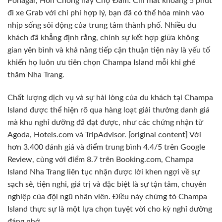
Ponagar, Hòn Chồng hay Chợ Đầm. Chỉ mất khoảng 5 phút
đi xe Grab với chi phí hợp lý, bạn đã có thể hòa mình vào
nhịp sống sôi động của trung tâm thành phố. Nhiều du
khách đã khẳng định rằng, chính sự kết hợp giữa không
gian yên bình và khả năng tiếp cận thuận tiện này là yếu tố
khiến họ luôn ưu tiên chọn Champa Island mỗi khi ghé
thăm Nha Trang.
Chất lượng dịch vụ và sự hài lòng của du khách tại Champa
Island được thể hiện rõ qua hàng loạt giải thưởng danh giá
mà khu nghỉ dưỡng đã đạt được, như các chứng nhận từ
Agoda, Hotels.com và TripAdvisor. [original content] Với
hơn 3.400 đánh giá và điểm trung bình 4.4/5 trên Google
Review, cùng với điểm 8.7 trên Booking.com, Champa
Island Nha Trang liên tục nhận được lời khen ngợi về sự
sạch sẽ, tiện nghi, giá trị và đặc biệt là sự tận tâm, chuyên
nghiệp của đội ngũ nhân viên. Điều này chứng tỏ Champa
Island thực sự là một lựa chọn tuyệt vời cho kỳ nghỉ dưỡng
đáng nhớ.