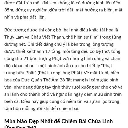
được đặt trên một đài sen khổng lồ có đường kính lên đến
35m
, đứng uy nghiêm giữa trời đất, mặt hướng ra biển, mắt
nhìn về phía đất liền.
Bức tượng được thi công bởi hai nhà điêu khắc tài hoa là
Thụy Lam và Châu Viết Thạnh, thể hiện sự tỉ mỉ trong từng
đường nét. Chi tiết đáng chú ý là bên trong lòng tượng
được thiết kế thành 17 tầng, mỗi tầng đều có bệ thờ, tổng
cộng thờ 21 bức tượng Phật với những hình dáng và chân
diện khác nhau—một hình ảnh ẩn dụ cho triết lý “Phật
trung hữu Phật” (Phật trong lòng Phật). Vẻ mặt từ bi, hiền
hòa của Đức Quán Thế Âm Bồ Tát mang lại cảm giác bình
yên, như đang dùng tay tịnh thủy rưới xuống sự che chở và
an lành cho thành phố và ngư dân ngày đêm mưu sinh trên
biển cả. Điều này giúp củng cố niềm tin và sự an lạc trong
tâm hồn mỗi người khi đến chiêm bái.
Mùa Nào Đẹp Nhất để Chiêm Bái Chùa Linh