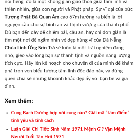
nổi tiếng; đó là một không gian giao thoa giữa tâm linh và
thiên nhiên, giữa con người và Phật pháp. Sự vĩ đại của bức
Tượng Phật Bà Quan Âm
cao 67m hướng ra biển là lời
nguyện cầu cho sự bình an và thịnh vượng của thành phố.
Dù bạn đến đây để chiêm bái, cầu an, hay chỉ đơn giản là
tìm một nơi để ngắm nhìn vẻ đẹp hùng vĩ của Đà Nẵng,
Chùa Linh Ứng Sơn Trà
sẽ luôn là một trải nghiệm đáng
nhớ, gieo vào lòng bạn sự thanh tịnh và nguồn năng lượng
tích cực. Hãy lên kế hoạch cho chuyến đi của mình để khám
phá trọn vẹn biểu tượng tâm linh độc đáo này, và đừng
quên chia sẻ những khoảnh khắc đẹp ấy với bạn bè và gia
đình.
Xem thêm:
Cung Bạch Dương hợp với cung nào? Giải mã “tâm điểm”
tình yêu và tính cách
Luận Giải Chi Tiết: Sinh Năm 1971 Mệnh Gì? Vận Mệnh
Người Tuổi Tân Hợi 1971