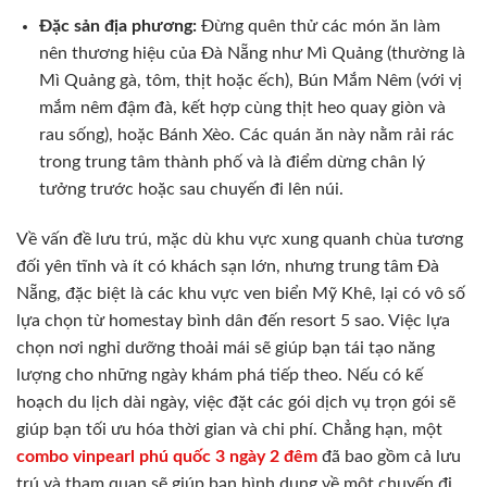
Đặc sản địa phương:
Đừng quên thử các món ăn làm
nên thương hiệu của Đà Nẵng như Mì Quảng (thường là
Mì Quảng gà, tôm, thịt hoặc ếch), Bún Mắm Nêm (với vị
mắm nêm đậm đà, kết hợp cùng thịt heo quay giòn và
rau sống), hoặc Bánh Xèo. Các quán ăn này nằm rải rác
trong trung tâm thành phố và là điểm dừng chân lý
tưởng trước hoặc sau chuyến đi lên núi.
Về vấn đề lưu trú, mặc dù khu vực xung quanh chùa tương
đối yên tĩnh và ít có khách sạn lớn, nhưng trung tâm Đà
Nẵng, đặc biệt là các khu vực ven biển Mỹ Khê, lại có vô số
lựa chọn từ homestay bình dân đến resort 5 sao. Việc lựa
chọn nơi nghỉ dưỡng thoải mái sẽ giúp bạn tái tạo năng
lượng cho những ngày khám phá tiếp theo. Nếu có kế
hoạch du lịch dài ngày, việc đặt các gói dịch vụ trọn gói sẽ
giúp bạn tối ưu hóa thời gian và chi phí. Chẳng hạn, một
combo vinpearl phú quốc 3 ngày 2 đêm
đã bao gồm cả lưu
trú và tham quan sẽ giúp bạn hình dung về một chuyến đi