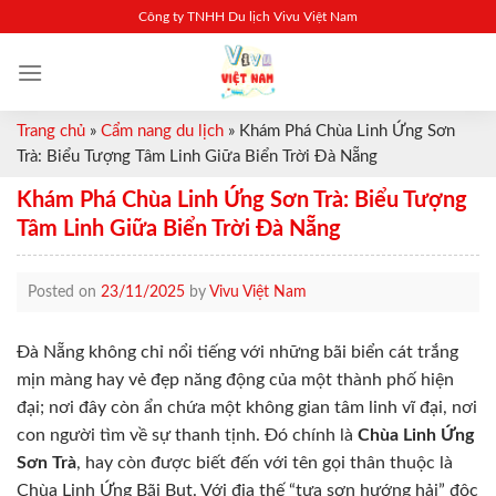
Skip
Công ty TNHH Du lịch Vivu Việt Nam
to
content
Trang chủ
»
Cẩm nang du lịch
»
Khám Phá Chùa Linh Ứng Sơn
Trà: Biểu Tượng Tâm Linh Giữa Biển Trời Đà Nẵng
Khám Phá Chùa Linh Ứng Sơn Trà: Biểu Tượng
Tâm Linh Giữa Biển Trời Đà Nẵng
Posted on
23/11/2025
by
Vivu Việt Nam
Đà Nẵng không chỉ nổi tiếng với những bãi biển cát trắng
mịn màng hay vẻ đẹp năng động của một thành phố hiện
đại; nơi đây còn ẩn chứa một không gian tâm linh vĩ đại, nơi
con người tìm về sự thanh tịnh. Đó chính là
Chùa Linh Ứng
Sơn Trà
, hay còn được biết đến với tên gọi thân thuộc là
Chùa Linh Ứng Bãi Bụt. Với địa thế “tựa sơn hướng hải” độc