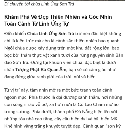
Di chuyển tới chùa Linh Ứng Sơn Trà
Khám Phá Vẻ Đẹp Thiên Nhiên và Góc Nhìn
Toàn Cảnh Từ Linh Ứng Tự
Điều khiến
Chùa Linh Ứng Sơn Trà
trở nên đặc biệt không
chỉ là kiến trúc mà còn là cảnh sắc thiên nhiên bao quanh.
Ngôi chùa được xây dựng trên một khu đất rộng lớn, bao
bọc bởi thảm thực vật xanh tươi của rừng nguyên sinh Bán
đảo Sơn Trà. Đứng tại khuôn viên chùa, đặc biệt là dưới
chân
Tượng Phật Bà Quan Âm
, bạn sẽ có cảm giác như
đang đứng giữa ranh giới của trời, núi và biển.
Từ vị trí này, tầm nhìn mở ra một bức tranh toàn cảnh
ngoạn mục. Phía trước là đại dương xanh thẳm, nơi những
con sóng rì rào vỗ bờ, xa hơn nữa là Cù Lao Chàm mờ ảo
trong sương. Phía dưới, thành phố Đà Nẵng hiện lên với
những tòa nhà cao tầng, cây cầu hiện đại và bãi biển Mỹ
Khê hình vầng trăng khuyết tuyệt đẹp. Cảnh quan “sơn kỳ