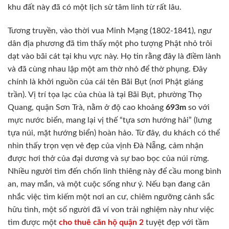
khu đất này đã có một lịch sử tâm linh từ rất lâu.
Tương truyền, vào thời vua Minh Mạng (1802-1841), ngư
dân địa phương đã tìm thấy một pho tượng Phật nhỏ trôi
dạt vào bãi cát tại khu vực này. Họ tin rằng đây là điềm lành
và đã cùng nhau lập một am thờ nhỏ để thờ phụng. Đây
chính là khởi nguồn của cái tên Bãi Bụt (nơi Phật giáng
trần). Vị trí tọa lạc của chùa là tại Bãi Bụt, phường Thọ
Quang, quận Sơn Trà, nằm ở độ cao khoảng
693m
so với
mực nước biển, mang lại vị thế “tựa sơn hướng hải” (lưng
tựa núi, mặt hướng biển) hoàn hảo. Từ đây, du khách có thể
nhìn thấy trọn vẹn vẻ đẹp của vịnh Đà Nẵng, cảm nhận
được hơi thở của đại dương và sự bao bọc của núi rừng.
Nhiều người tìm đến chốn linh thiêng này để cầu mong bình
an, may mắn, và một cuộc sống như ý. Nếu bạn đang cân
nhắc việc tìm kiếm một nơi an cư, chiêm ngưỡng cảnh sắc
hữu tình, một số người đã ví von trải nghiệm này như việc
tìm được một
cho thuê căn hộ quận 2
tuyệt đẹp với tầm