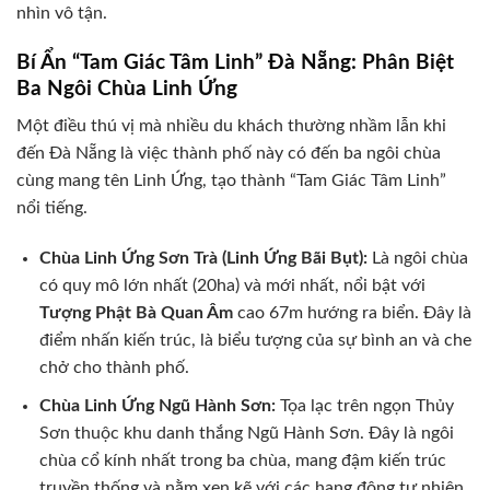
nhìn vô tận.
Bí Ẩn “Tam Giác Tâm Linh” Đà Nẵng: Phân Biệt
Ba Ngôi Chùa Linh Ứng
Một điều thú vị mà nhiều du khách thường nhầm lẫn khi
đến Đà Nẵng là việc thành phố này có đến ba ngôi chùa
cùng mang tên Linh Ứng, tạo thành “Tam Giác Tâm Linh”
nổi tiếng.
Chùa Linh Ứng Sơn Trà (Linh Ứng Bãi Bụt):
Là ngôi chùa
có quy mô lớn nhất (20ha) và mới nhất, nổi bật với
Tượng Phật Bà Quan Âm
cao 67m hướng ra biển. Đây là
điểm nhấn kiến trúc, là biểu tượng của sự bình an và che
chở cho thành phố.
Chùa Linh Ứng Ngũ Hành Sơn:
Tọa lạc trên ngọn Thủy
Sơn thuộc khu danh thắng Ngũ Hành Sơn. Đây là ngôi
chùa cổ kính nhất trong ba chùa, mang đậm kiến trúc
truyền thống và nằm xen kẽ với các hang động tự nhiên,