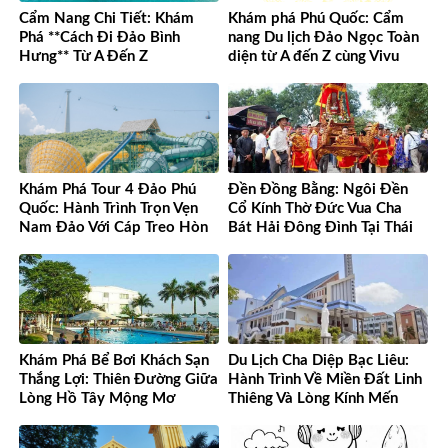
Cẩm Nang Chi Tiết: Khám
Khám phá Phú Quốc: Cẩm
Phá **Cách Đi Đảo Bình
nang Du lịch Đảo Ngọc Toàn
Hưng** Từ A Đến Z
diện từ A đến Z cùng Vivu
Việt Nam
Khám Phá Tour 4 Đảo Phú
Đền Đồng Bằng: Ngôi Đền
Quốc: Hành Trình Trọn Vẹn
Cổ Kính Thờ Đức Vua Cha
Nam Đảo Với Cáp Treo Hòn
Bát Hải Đông Đình Tại Thái
Thơm Tuyệt Đỉnh
Bình
Khám Phá Bể Bơi Khách Sạn
Du Lịch Cha Diệp Bạc Liêu:
Thắng Lợi: Thiên Đường Giữa
Hành Trình Về Miền Đất Linh
Lòng Hồ Tây Mộng Mơ
Thiêng Và Lòng Kính Mến