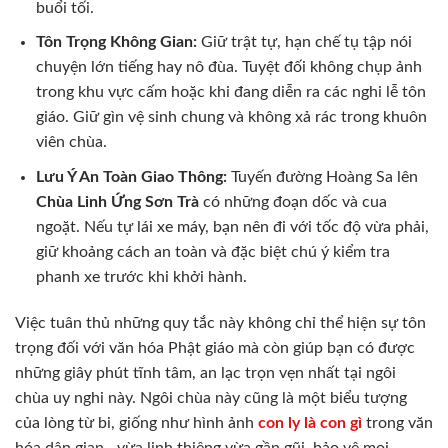
buổi tối.
Tôn Trọng Không Gian:
Giữ trật tự, hạn chế tụ tập nói
chuyện lớn tiếng hay nô đùa. Tuyệt đối không chụp ảnh
trong khu vực cấm hoặc khi đang diễn ra các nghi lễ tôn
giáo. Giữ gìn vệ sinh chung và không xả rác trong khuôn
viên chùa.
Lưu Ý An Toàn Giao Thông:
Tuyến đường Hoàng Sa lên
Chùa Linh Ứng Sơn Trà
có những đoạn dốc và cua
ngoặt. Nếu tự lái xe máy, bạn nên đi với tốc độ vừa phải,
giữ khoảng cách an toàn và đặc biệt chú ý kiểm tra
phanh xe trước khi khởi hành.
Việc tuân thủ những quy tắc này không chỉ thể hiện sự tôn
trọng đối với văn hóa Phật giáo mà còn giúp bạn có được
những giây phút tĩnh tâm, an lạc trọn vẹn nhất tại ngôi
chùa uy nghi này. Ngôi chùa này cũng là một biểu tượng
của lòng từ bi, giống như hình ảnh
con ly là con gì
trong văn
hóa dân gian—vừa linh thiêng vừa gần gũi, bảo vệ mọi