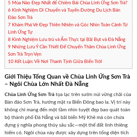
5
Mùa Nào Đẹp Nhất để Chiêm Bái Chùa Linh Ứng Sơn Trà?
6
Kinh Nghiệm Di Chuyển và Tuyến Đường Du Lịch Bán
Đảo Sơn Trà
7
Khám Phá Vẻ Đẹp Thiên Nhiên và Góc Nhìn Toàn Cảnh Từ
Linh Ứng Tự
8
Kinh Nghiệm Lưu trú và Ẩm Thực tại Bãi Bụt và Đà Nẵng
9
Những Lưu Ý Cần Thiết Để Chuyến Thăm Chùa Linh Ứng
Sơn Trà Trọn Vẹn
10
Kết Luận: Về Nơi Thanh Tịnh Giữa Biển Trời
Giới Thiệu Tổng Quan về Chùa Linh Ứng Sơn Trà
– Ngôi Chùa Lớn Nhất Đà Nẵng
Chùa Linh Ứng Sơn Trà
tọa lạc trên sườn núi vững chãi của
Bán đảo Sơn Trà, hướng mặt ra Biển Đông bao la. Vị trí này
không chỉ mang đến một tầm nhìn tuyệt đẹp bao quát toàn
bộ thành phố Đà Nẵng và bãi biển Mỹ Khê mà còn chứa
đựng ý nghĩa phong thủy sâu sắc—một thế đất linh thiêng
hiếm có. Ngôi chùa này được xây dựng trên tổng diện tích