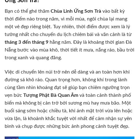
Ứng Sơn Trà?
Bạn có thể ghé thăm
Chùa Linh Ứng Sơn Trà
vào bất kỳ
thời điểm nào trong năm, vì mỗi mùa, ngôi chùa lại mang
một vẻ đẹp riêng biệt. Tuy nhiên, thời điểm được xem là lý
tưởng nhất cho chuyến du lịch chiêm bái và vãn cảnh là từ
tháng 3 đến tháng 9
hằng năm. Đây là khoảng thời gian Đà
Nẵng bước vào mùa khô, thời tiết ít mưa, nắng ráo, bầu trời
trong xanh và quang đãng.
Việc di chuyển lên núi trở nên dễ dàng và an toàn hơn khi
đường sá khô ráo. Quan trọng hơn, không khí trong lành
cùng tầm nhìn khoáng đạt sẽ giúp bạn chiêm ngưỡng trọn
vẹn bức
Tượng Phật Bà Quan Âm
và toàn cảnh thành phố
biển mà không bị cản trở bởi sương mù hay mưa bão. Một
buổi sáng sớm hoặc chiều tà, khi ánh mặt trời vừa lên hoặc
vừa lặn, là khoảnh khắc tuyệt vời nhất để cảm nhận sự yên
bình và chụp được những bức ảnh phong cảnh tuyệt đẹp.