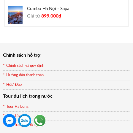
Combo Hà Nội - Sapa
Giá
Giá
Giá từ
899.000
₫
gốc
hiện
là:
tại
990.000₫.
là:
899.000₫.
Chính sách hỗ trợ
Chính sách và quy định
Hướng dẫn thanh toán
Hỏi/ Đáp
Tour du lịch trong nước
Tour Hạ Long
Tour Tây Bắc
Nha Trang & Đà Lạt