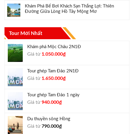
Khám Phá Bể Bơi Khách Sạn Thắng Lợi: Thiên
Đường Giữa Lòng Hồ Tây Mộng Mơ
Tour Mới Nhất
Khám phá Mộc Châu 2N1Đ
Giá
Giá
Giá từ
1.050.000
₫
gốc
hiện
là:
tại
Tour ghép Tam Đảo 2N1Đ
1.300.000₫.
là:
Giá
Giá
Giá từ
1.650.000
₫
1.050.000₫.
gốc
hiện
là:
tại
Tour ghép Tam Đảo 1 ngày
1.800.000₫.
là:
Giá
Giá
Giá từ
940.000
₫
1.650.000₫.
gốc
hiện
là:
tại
Du thuyền sông Hồng
1.000.000₫.
là:
Giá từ
790.000
₫
940.000₫.