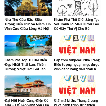
Nhà Thờ Cửa Bắc: Biểu
Khám Phá Thế Giới Sáng Tạo
Tượng Kiến Trúc và Niềm Tin
Với Tranh Tô Màu Hươu Cao
Vĩnh Cửu Giữa Lòng Hà Nội
Cổ Đầy Thú Vị Cho Bé
Khám Phá Top 10 Bãi Biển
Cáp treo Vinpearl Nha Trang:
Đẹp Nhất Thái Lan: Thiên
Biểu tượng ngoạn mục được
Đường Nhiệt Đới Gọi Tên
vinh danh hàng đầu châu Á
Đại Nội Huế: Cung Điện Cổ
Giải mã bí ẩn: Tháng 2 cung
Xưa – Dấu Ấn Vàng Son Của
gì và hành trình sự nghiệp