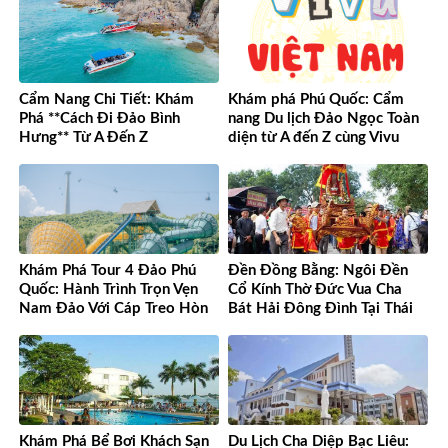
Cẩm Nang Chi Tiết: Khám
Khám phá Phú Quốc: Cẩm
Phá **Cách Đi Đảo Bình
nang Du lịch Đảo Ngọc Toàn
Hưng** Từ A Đến Z
diện từ A đến Z cùng Vivu
Việt Nam
Khám Phá Tour 4 Đảo Phú
Đền Đồng Bằng: Ngôi Đền
Quốc: Hành Trình Trọn Vẹn
Cổ Kính Thờ Đức Vua Cha
Nam Đảo Với Cáp Treo Hòn
Bát Hải Đông Đình Tại Thái
Thơm Tuyệt Đỉnh
Bình
Khám Phá Bể Bơi Khách Sạn
Du Lịch Cha Diệp Bạc Liêu: