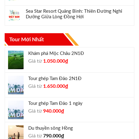
Sea Star Resort Quảng Bình: Thiên Đường Nghỉ
Dưỡng Giữa Lòng Đồng Hới
Tour Mới Nhất
Khám phá Mộc Châu 2N1Đ
Giá
Giá
Giá từ
1.050.000
₫
gốc
hiện
là:
tại
Tour ghép Tam Đảo 2N1Đ
1.300.000₫.
là:
Giá
Giá
Giá từ
1.650.000
₫
1.050.000₫.
gốc
hiện
là:
tại
Tour ghép Tam Đảo 1 ngày
1.800.000₫.
là:
Giá
Giá
Giá từ
940.000
₫
1.650.000₫.
gốc
hiện
là:
tại
Du thuyền sông Hồng
1.000.000₫.
là:
Giá từ
790.000
₫
940.000₫.