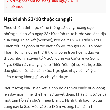
7
Những nhân vật nổi tiếng sinh ngày 23/10
8
Kết luận
Người sinh 23/10 thuộc cung gì?
Theo chiêm tinh học và hệ thống 12 cung hoàng đạo,
những ai sinh vào ngày 23/10 chính thức bước vào lãnh địa
của cung Thiên Yết (Scorpio), kéo dài từ 23/10 đến 21/11.
Thiên Yết, hay còn được biết đến với tên gọi Bọ Cạp hoặc
Thần Nông, là cung thứ 8 trong vòng tròn hoàng đạo và
thuộc nhóm nguyên tố Nước, cùng với Cự Giải và Song
Ngư. Điều này mang lại cho Thiên Yết một sự kết hợp độc
đáo giữa chiều sâu cảm xúc, trực giác nhạy bén và ý chí
kiên cường không gì lay chuyển được.
Biểu tượng của Thiên Yết là con bọ cạp với chiếc đuôi cong
lên đầy mạnh mẽ, thể hiện sự quyết đoán, khả năng tự vệ và
một tâm hồn ẩn chứa nhiều bí mật. Hành tinh bảo hộ của
cung này là Sao Hỏa và Sao Diêm Vương, hai hành tinh