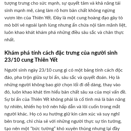
tượng trưng cho sức mạnh, sự quyết tâm và khả năng tái
sinh mạnh mẽ, càng làm rõ hơn bản chất không ngừng
vươn lên của Thiên Yết. Đây là một cung hoàng đạo gây tò
mò bởi vẻ ngoài lạnh lùng nhưng ẩn chứa nội tâm mãnh liệt,
luôn khao khát khám phá những điều sâu sắc và chân thực
nhất.
Khám phá tính cách đặc trưng của người sinh
23/10 cung Thiên Yết
Người sinh ngày 23/10 cung gì có một bảng tính cách độc
đáo, pha trộn giữa sự bí ẩn, sâu sắc và quyết đoán. Họ là
những người không bao giờ chọn lối đi dễ dàng, thay vào
đó, luôn khao khát tìm hiểu bản chất sâu xa của mọi vấn đề.
Sự bí ẩn của Thiên Yết không phải là cố tình mà là bản năng
tự nhiên, khiến họ trở nên hấp dẫn và lôi cuốn trong mắt
người khác. Họ có xu hướng giữ kín cảm xúc và suy nghĩ
bên trong, chỉ chia sẻ với những người thực sự tin tưởng,
tạo nên một “bức tường” khó xuyên thủng nhưng lại đầy