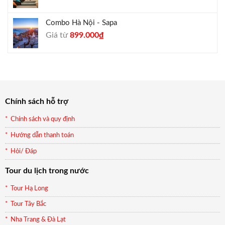
Combo Hà Nội - Sapa
Giá
Giá
Giá từ
899.000
₫
gốc
hiện
là:
tại
990.000₫.
là:
899.000₫.
Chính sách hỗ trợ
Chính sách và quy định
Hướng dẫn thanh toán
Hỏi/ Đáp
Tour du lịch trong nước
Tour Hạ Long
Tour Tây Bắc
Nha Trang & Đà Lạt