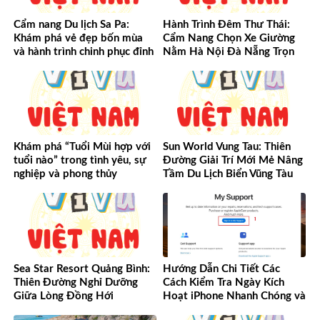
Cẩm nang Du lịch Sa Pa:
Hành Trình Đêm Thư Thái:
Khám phá vẻ đẹp bốn mùa
Cẩm Nang Chọn Xe Giường
và hành trình chinh phục đỉnh
Nằm Hà Nội Đà Nẵng Trọn
cao Tây Bắc
Vẹn Từ A-Z
Khám phá “Tuổi Mùi hợp với
Sun World Vung Tau: Thiên
tuổi nào” trong tình yêu, sự
Đường Giải Trí Mới Mẻ Nâng
nghiệp và phong thủy
Tầm Du Lịch Biển Vũng Tàu
Sea Star Resort Quảng Bình:
Hướng Dẫn Chi Tiết Các
Thiên Đường Nghỉ Dưỡng
Cách Kiểm Tra Ngày Kích
Giữa Lòng Đồng Hới
Hoạt iPhone Nhanh Chóng và
Chính Xác