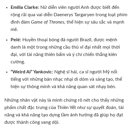
Emilia Clarke:
Nữ diễn viên người Anh được biết đến
rộng rãi qua vai diễn Daenerys Targaryen trong loạt phim
đình đám
Game of Thrones
, thể hiện sự sâu sắc và mạnh
mẽ.
Pelé:
Huyền thoại bóng đá người Brazil, được mệnh
danh là một trong những cầu thủ vĩ đại nhất mọi thời
đại, với tài năng thiên bẩm và ý chí chiến thắng kiên
cường.
“Weird Al” Yankovic:
Nghệ sĩ hài, ca sĩ người Mỹ nổi
tiếng với những bản nhạc nhại dí dỏm và sáng tạo, thể
hiện sự thông minh và khả năng quan sát nhạy bén.
Những nhân vật này là minh chứng rõ nét cho thấy những
phẩm chất đặc trưng của Thiên Yết như sự quyết đoán, tài
năng và khả năng tạo dựng tầm ảnh hưởng đã giúp họ đạt
được thành công vang dội.