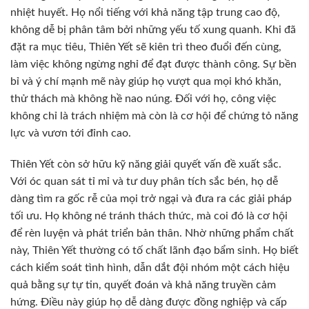
nhiệt huyết. Họ nổi tiếng với khả năng tập trung cao độ,
không dễ bị phân tâm bởi những yếu tố xung quanh. Khi đã
đặt ra mục tiêu, Thiên Yết sẽ kiên trì theo đuổi đến cùng,
làm việc không ngừng nghỉ để đạt được thành công. Sự bền
bỉ và ý chí mạnh mẽ này giúp họ vượt qua mọi khó khăn,
thử thách mà không hề nao núng. Đối với họ, công việc
không chỉ là trách nhiệm mà còn là cơ hội để chứng tỏ năng
lực và vươn tới đỉnh cao.
Thiên Yết còn sở hữu kỹ năng giải quyết vấn đề xuất sắc.
Với óc quan sát tỉ mỉ và tư duy phân tích sắc bén, họ dễ
dàng tìm ra gốc rễ của mọi trở ngại và đưa ra các giải pháp
tối ưu. Họ không né tránh thách thức, mà coi đó là cơ hội
để rèn luyện và phát triển bản thân. Nhờ những phẩm chất
này, Thiên Yết thường có tố chất lãnh đạo bẩm sinh. Họ biết
cách kiểm soát tình hình, dẫn dắt đội nhóm một cách hiệu
quả bằng sự tự tin, quyết đoán và khả năng truyền cảm
hứng. Điều này giúp họ dễ dàng được đồng nghiệp và cấp