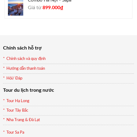
Combo Hà Nội - Sapa
Giá
Giá
Giá từ
899.000
₫
gốc
hiện
là:
tại
990.000₫.
là:
899.000₫.
Chính sách hỗ trợ
Chính sách và quy định
Hướng dẫn thanh toán
Hỏi/ Đáp
Tour du lịch trong nước
Tour Hạ Long
Tour Tây Bắc
Nha Trang & Đà Lạt
Tour Sa Pa