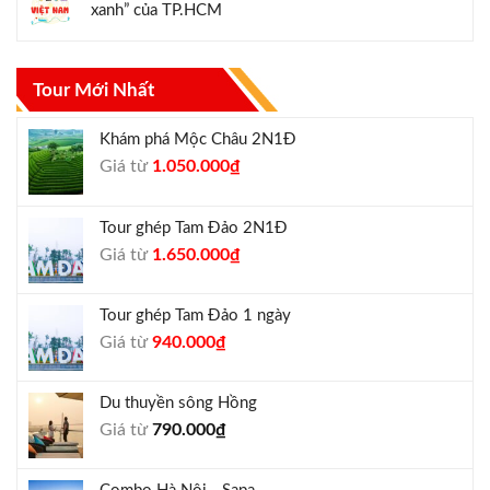
xanh” của TP.HCM
Tour Mới Nhất
Khám phá Mộc Châu 2N1Đ
Giá
Giá
Giá từ
1.050.000
₫
gốc
hiện
là:
tại
Tour ghép Tam Đảo 2N1Đ
1.300.000₫.
là:
Giá
Giá
Giá từ
1.650.000
₫
1.050.000₫.
gốc
hiện
là:
tại
Tour ghép Tam Đảo 1 ngày
1.800.000₫.
là:
Giá
Giá
Giá từ
940.000
₫
1.650.000₫.
gốc
hiện
là:
tại
Du thuyền sông Hồng
1.000.000₫.
là:
Giá từ
790.000
₫
940.000₫.