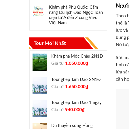
Ngườ
Khám phá Phú Quốc: Cẩm
nang Du lịch Đảo Ngọc Toàn
Theo 
diện từ A đến Z cùng Vivu
thể là
Việt Nam
lực và
bùng p
Tour Mới Nhất
Nó tượ
Khám phá Mộc Châu 2N1Đ
Sức mạ
Giá
Giá
Giá từ
1.050.000
₫
tính c
gốc
hiện
lửa sấ
là:
tại
cần họ
Tour ghép Tam Đảo 2N1Đ
1.300.000₫.
là:
Giá
Giá
Giá từ
1.650.000
₫
1.050.000₫.
gốc
hiện
là:
tại
Tour ghép Tam Đảo 1 ngày
1.800.000₫.
là:
Giá
Giá
Giá từ
940.000
₫
1.650.000₫.
gốc
hiện
là:
tại
Du thuyền sông Hồng
1.000.000₫.
là: