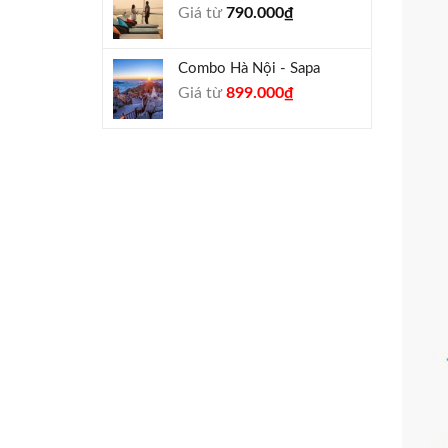
Giá từ
790.000
₫
940.000₫.
Combo Hà Nội - Sapa
Giá
Giá
Giá từ
899.000
₫
gốc
hiện
là:
tại
990.000₫.
là:
899.000₫.