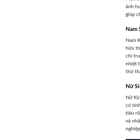
ảnh hư
giúp c
Nam S
Nam K
hữu tí
chí tr
nhiệt 
thử th
Nữ Si
Nữ Kỷ
có tín
tiêu r
và nhâ
nghiệp