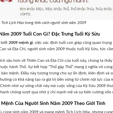
 Tích Lịch Hỏa trong tính cách người sinh năm 2009
 Năm 2009 Tuổi Con Gì? Đặc Trưng Tuổi Kỷ Sửu
 biết
2009 mệnh gì
, việc xác định tuổi con giáp cũng quan trọn
Can và Địa Chi, người sinh năm 2009 thuộc tuổi Kỷ Sửu, tức cầm
ích sâu hơn về Thiên Can và Địa Chi của tuổi này, chúng ta thấ
huộc hành Thổ. Sự kết hợp “Thổ gặp Thổ” mang ý nghĩa vô cùng 
 bản mệnh. Điều này tượng trưng cho sự ổn định, kiên định và s
hường có khả năng tạo ra giá trị bền vững từ chính nội lực của m
 Chính nhờ sự vững chãi này mà cuộc sống của Kỷ Sửu 2009 thườ
hanh chóng vượt qua nhờ ý chí mạnh mẽ và sự kiên cường vốn 
 Mệnh Của Người Sinh Năm 2009 Theo Giới Tính
 cùng sinh năm 2009 và mang mệnh Tích Lịch Hỏa, nhưng cung m