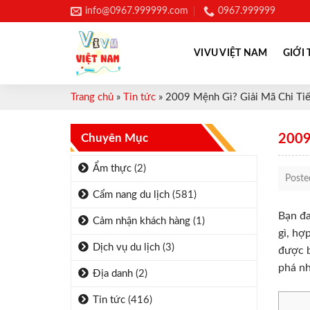
Skip
info@0967.999999.com
0967.999999
to
content
VIVU VIỆT NAM
GIỚI 
Trang chủ
»
Tin tức
»
2009 Mệnh Gì? Giải Mã Chi Tiế
Chuyên Mục
2009
Ẩm thực
(2)
Post
Cẩm nang du lịch
(581)
Bạn đa
Cảm nhận khách hàng
(1)
gì, hợ
Dịch vụ du lịch
(3)
được b
phá nh
Địa danh
(2)
Tin tức
(416)