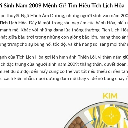
i Sinh Năm 2009 Mệnh Gì? Tìm Hiểu Tích Lịch Hỏa
học thuyết Ngũ Hành Âm Dương, những người sinh vào năm 2009
Tích Lịch Hỏa
. Đây là một trong sáu nạp âm của hành Hỏa, biểu
 mạnh mẽ. Khác với những dạng lửa thông thường, Tích Lịch Hỏa
hát giữa bầu trời trong những cơn giông bão lớn, mang theo án
ng trưng cho sự bùng nổ, tốc độ, và khả năng soi sáng mọi thứ 
nh của Tích Lịch Hỏa gợi lên hình ảnh Thiên Lôi, vị thần nắm gi
ách đặc trưng của người sinh năm 2009: thẳng thắn, quyết đoán, 
m sét dù dữ dội đến mấy cũng có thể vụt tắt nếu thiếu đi nền tả
c cách kiên nhẫn, nuôi dưỡng đam mê thay vì để nó bùng cháy rồi