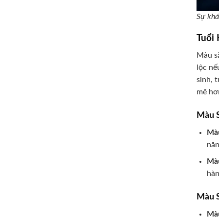
Sự khá
Tuổi
Màu sắ
lộc nế
sinh, 
mẽ hơn
Màu S
Màu
năn
Màu
hàn
Màu S
Màu