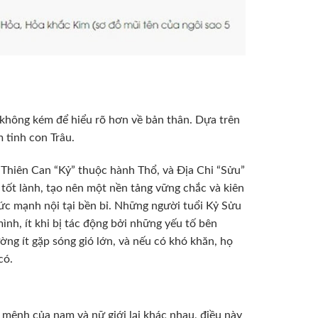
g không kém để hiểu rõ hơn về bản thân. Dựa trên
 tinh con Trâu.
y Thiên Can “Kỷ” thuộc hành Thổ, và Địa Chi “Sửu”
tốt lành, tạo nên một nền tảng vững chắc và kiên
ức mạnh nội tại bền bỉ. Những người tuổi Kỷ Sửu
ình, ít khi bị tác động bởi những yếu tố bên
ng ít gặp sóng gió lớn, và nếu có khó khăn, họ
có.
ệnh của nam và nữ giới lại khác nhau, điều này