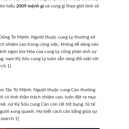
tìm hiểu
2009 mệnh gì
và cung gì theo giới tính sẽ
Đông Tứ Mệnh. Người thuộc cung Ly thường sở
ách nhiệm cao trong công việc, không dễ dàng nản
h ảnh ngọn lửa Hỏa của cung Ly cũng phản ánh sự
ng, nam Kỷ Sửu cung Ly luôn sẵn sàng đối mặt với
rch 1]
óm Tây Tứ Mệnh. Người thuộc cung Càn thường
i có tinh thần trách nhiệm cao, luôn đặt ra mục
mẽ, nữ Kỷ Sửu cung Càn còn rất tốt bụng, tử tế
gười xung quanh. Họ biết cách cân bằng giữa sự
 search 1]