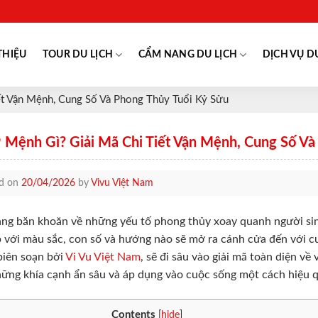
THIỆU
TOUR DU LỊCH
CẨM NANG DU LỊCH
DỊCH VỤ D
t Vận Mệnh, Cung Số Và Phong Thủy Tuổi Kỷ Sửu
 Mệnh Gì? Giải Mã Chi Tiết Vận Mệnh, Cung Số Và
ed on
20/04/2026
by
Vivu Việt Nam
ng băn khoăn về những yếu tố phong thủy xoay quanh người si
p với màu sắc, con số và hướng nào sẽ mở ra cánh cửa đến với cuộ
iên soạn bởi
Vi Vu Việt Nam
, sẽ đi sâu vào giải mã toàn diện v
ững khía cạnh ẩn sâu và áp dụng vào cuộc sống một cách hiệu q
Contents
[
hide
]