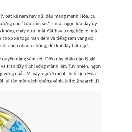
, bất kể nam hay nữ, đều mang mệnh Hỏa, cụ
 tượng cho “Lửa sấm sét” – một ngọn lửa đầy uy
 không cháy dưới mặt đất hay trong bếp lò, mà
h chớp xé toạc màn đêm và tiếng sấm vang dội.
một cách nhanh chóng, đôi khi đầy bất ngờ.
ữ quyền năng sấm sét. Điều này phần nào lý giải
và tràn đầy ý chí sống mãnh liệt. Tuy nhiên, ngọn
ng vững chắc. Vì vậy, người mệnh Tích Lịch Hỏa
 lụi tàn một cách chóng vánh. [cite: 2 search 1]