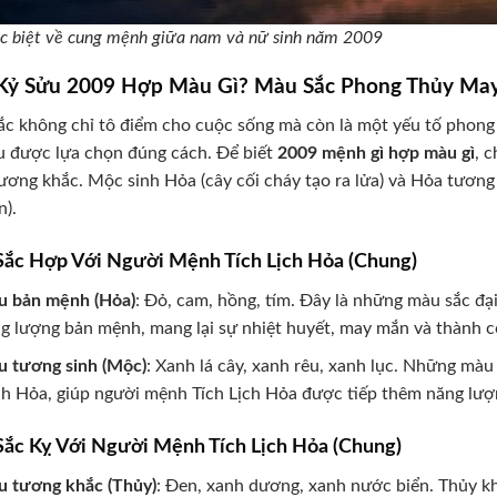
c biệt về cung mệnh giữa nam và nữ sinh năm 2009
 Kỷ Sửu 2009 Hợp Màu Gì? Màu Sắc Phong Thủy Ma
c không chỉ tô điểm cho cuộc sống mà còn là một yếu tố phong 
u được lựa chọn đúng cách. Để biết
2009 mệnh gì hợp màu gì
, 
tương khắc. Mộc sinh Hỏa (cây cối cháy tạo ra lửa) và Hỏa tươn
).
ắc Hợp Với Người Mệnh Tích Lịch Hỏa (Chung)
 bản mệnh (Hỏa)
: Đỏ, cam, hồng, tím. Đây là những màu sắc đạ
g lượng bản mệnh, mang lại sự nhiệt huyết, may mắn và thành c
 tương sinh (Mộc)
: Xanh lá cây, xanh rêu, xanh lục. Những mà
h Hỏa, giúp người mệnh Tích Lịch Hỏa được tiếp thêm năng lượng
ắc Kỵ Với Người Mệnh Tích Lịch Hỏa (Chung)
 tương khắc (Thủy)
: Đen, xanh dương, xanh nước biển. Thủy k