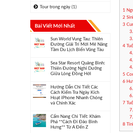
Tour trong ngày
(1)
1
Ngư
2
Sin
3
Cun
Bài Viết Mới Nhất
3
3
Sun World Vung Tau: Thiên
Đường Giải Trí Mới Mẻ Nâng
4
Tuổ
Tầm Du Lịch Biển Vũng Tàu
4
4
Sea Star Resort Quảng Bình:
4
Thiên Đường Nghỉ Dưỡng
Giữa Lòng Đồng Hới
5
Con
6
Hướ
Hướng Dẫn Chi Tiết Các
6
Cách Kiểm Tra Ngày Kích
6
Hoạt iPhone Nhanh Chóng
7
Tuổ
và Chính Xác
7
Cẩm Nang Chi Tiết: Khám
7
Phá **Cách Đi Đảo Bình
8
Tín
Hưng** Từ A Đến Z