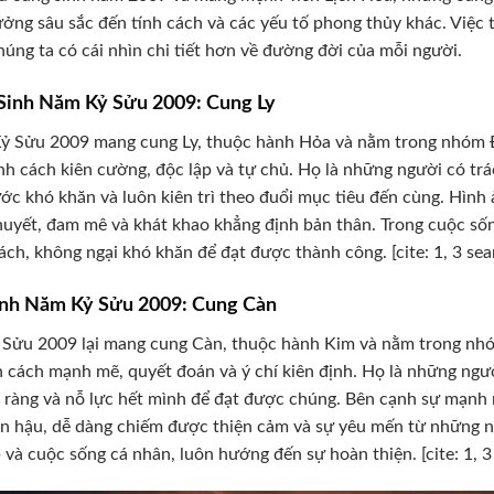
ởng sâu sắc đến tính cách và các yếu tố phong thủy khác. Việc 
húng ta có cái nhìn chi tiết hơn về đường đời của mỗi người.
inh Năm Kỷ Sửu 2009: Cung Ly
ỷ Sửu 2009 mang cung Ly, thuộc hành Hỏa và nằm trong nhóm 
nh cách kiên cường, độc lập và tự chủ. Họ là những người có tr
ước khó khăn và luôn kiên trì theo đuổi mục tiêu đến cùng. Hìn
huyết, đam mê và khát khao khẳng định bản thân. Trong cuộc số
ách, không ngại khó khăn để đạt được thành công. [cite: 1, 3 sea
nh Năm Kỷ Sửu 2009: Cung Càn
 Sửu 2009 lại mang cung Càn, thuộc hành Kim và nằm trong nh
h cách mạnh mẽ, quyết đoán và ý chí kiên định. Họ là những ngườ
õ ràng và nỗ lực hết mình để đạt được chúng. Bên cạnh sự mạnh 
n hậu, dễ dàng chiếm được thiện cảm và sự yêu mến từ những n
 và cuộc sống cá nhân, luôn hướng đến sự hoàn thiện. [cite: 1, 3