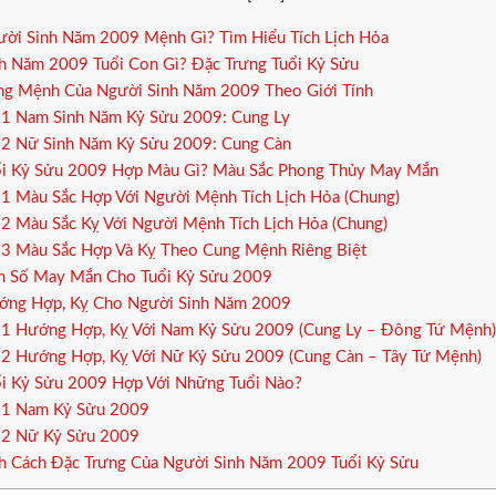
ời Sinh Năm 2009 Mệnh Gì? Tìm Hiểu Tích Lịch Hỏa
h Năm 2009 Tuổi Con Gì? Đặc Trưng Tuổi Kỷ Sửu
g Mệnh Của Người Sinh Năm 2009 Theo Giới Tính
.1
Nam Sinh Năm Kỷ Sửu 2009: Cung Ly
.2
Nữ Sinh Năm Kỷ Sửu 2009: Cung Càn
i Kỷ Sửu 2009 Hợp Màu Gì? Màu Sắc Phong Thủy May Mắn
.1
Màu Sắc Hợp Với Người Mệnh Tích Lịch Hỏa (Chung)
.2
Màu Sắc Kỵ Với Người Mệnh Tích Lịch Hỏa (Chung)
.3
Màu Sắc Hợp Và Kỵ Theo Cung Mệnh Riêng Biệt
 Số May Mắn Cho Tuổi Kỷ Sửu 2009
ng Hợp, Kỵ Cho Người Sinh Năm 2009
.1
Hướng Hợp, Kỵ Với Nam Kỷ Sửu 2009 (Cung Ly – Đông Tứ Mệnh)
.2
Hướng Hợp, Kỵ Với Nữ Kỷ Sửu 2009 (Cung Càn – Tây Tứ Mệnh)
i Kỷ Sửu 2009 Hợp Với Những Tuổi Nào?
.1
Nam Kỷ Sửu 2009
.2
Nữ Kỷ Sửu 2009
h Cách Đặc Trưng Của Người Sinh Năm 2009 Tuổi Kỷ Sửu