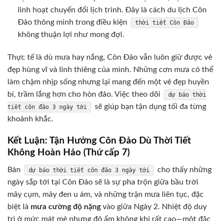
linh hoạt chuyển đổi lịch trình. Đây là cách du lịch Côn
Đảo thông minh trong điều kiện
thời tiết Côn Đảo
không thuận lợi như mong đợi.
Thực tế là dù mưa hay nắng, Côn Đảo vẫn luôn giữ được vẻ
đẹp hùng vĩ và linh thiêng của mình. Những cơn mưa có thể
làm chậm nhịp sống nhưng lại mang đến một vẻ đẹp huyền
bí, trầm lắng hơn cho hòn đảo. Việc theo dõi
dự báo thời
sẽ giúp bạn tận dụng tối đa từng
tiết côn đảo 3 ngày tới
khoảnh khắc.
Kết Luận: Tận Hưởng Côn Đảo Dù Thời Tiết
Không Hoàn Hảo (Thứ cấp 7)
Bản
cho thấy những
dự báo thời tiết côn đảo 3 ngày tới
ngày sắp tới tại Côn Đảo sẽ là sự pha trộn giữa bầu trời
mây cụm, mây đen u ám, và những trận mưa liên tục, đặc
biệt là
mưa cường độ nặng
vào giữa Ngày 2. Nhiệt độ duy
trì ở mức mát mẻ nhưng độ ẩm không khí rất cao—một đặc