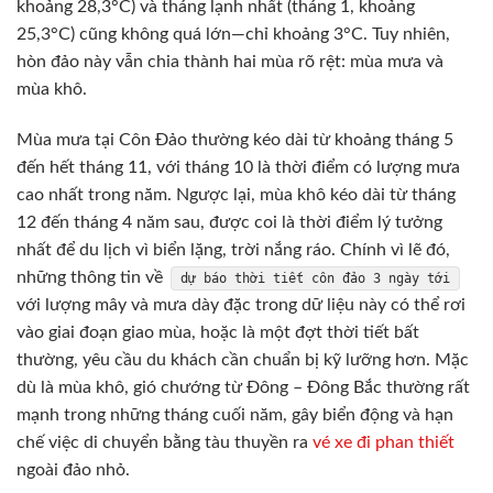
khoảng 28,3°C) và tháng lạnh nhất (tháng 1, khoảng
25,3°C) cũng không quá lớn—chỉ khoảng 3°C. Tuy nhiên,
hòn đảo này vẫn chia thành hai mùa rõ rệt: mùa mưa và
mùa khô.
Mùa mưa tại Côn Đảo thường kéo dài từ khoảng tháng 5
đến hết tháng 11, với tháng 10 là thời điểm có lượng mưa
cao nhất trong năm. Ngược lại, mùa khô kéo dài từ tháng
12 đến tháng 4 năm sau, được coi là thời điểm lý tưởng
nhất để du lịch vì biển lặng, trời nắng ráo. Chính vì lẽ đó,
những thông tin về
dự báo thời tiết côn đảo 3 ngày tới
với lượng mây và mưa dày đặc trong dữ liệu này có thể rơi
vào giai đoạn giao mùa, hoặc là một đợt thời tiết bất
thường, yêu cầu du khách cần chuẩn bị kỹ lưỡng hơn. Mặc
dù là mùa khô, gió chướng từ Đông – Đông Bắc thường rất
mạnh trong những tháng cuối năm, gây biển động và hạn
chế việc di chuyển bằng tàu thuyền ra
vé xe đi phan thiết
ngoài đảo nhỏ.