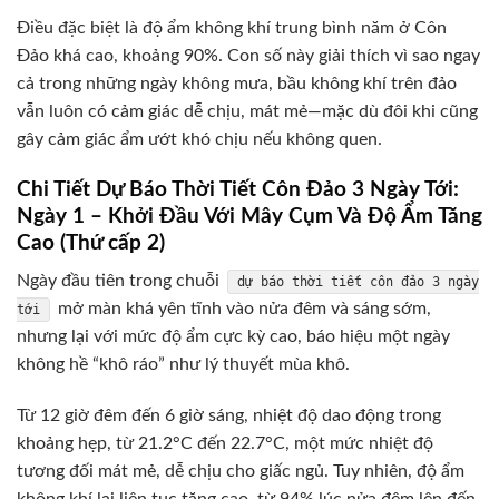
Điều đặc biệt là độ ẩm không khí trung bình năm ở Côn
Đảo khá cao, khoảng 90%. Con số này giải thích vì sao ngay
cả trong những ngày không mưa, bầu không khí trên đảo
vẫn luôn có cảm giác dễ chịu, mát mẻ—mặc dù đôi khi cũng
gây cảm giác ẩm ướt khó chịu nếu không quen.
Chi Tiết Dự Báo Thời Tiết Côn Đảo 3 Ngày Tới:
Ngày 1 – Khởi Đầu Với Mây Cụm Và Độ Ẩm Tăng
Cao (Thứ cấp 2)
Ngày đầu tiên trong chuỗi
dự báo thời tiết côn đảo 3 ngày
mở màn khá yên tĩnh vào nửa đêm và sáng sớm,
tới
nhưng lại với mức độ ẩm cực kỳ cao, báo hiệu một ngày
không hề “khô ráo” như lý thuyết mùa khô.
Từ 12 giờ đêm đến 6 giờ sáng, nhiệt độ dao động trong
khoảng hẹp, từ 21.2°C đến 22.7°C, một mức nhiệt độ
tương đối mát mẻ, dễ chịu cho giấc ngủ. Tuy nhiên, độ ẩm
không khí lại liên tục tăng cao, từ 94% lúc nửa đêm lên đến