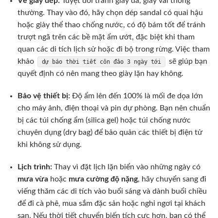
Về giày dép:
Tuyệt đối tránh giày da, giày vải thông
thường. Thay vào đó, hãy chọn dép sandal có quai hậu
hoặc giày thể thao chống nước, có độ bám tốt để tránh
trượt ngã trên các bề mặt ẩm ướt, đặc biệt khi tham
quan các di tích lịch sử hoặc đi bộ trong rừng. Việc tham
khảo
sẽ giúp bạn
dự báo thời tiết côn đảo 3 ngày tới
quyết định có nên mang theo giày lặn hay không.
Bảo vệ thiết bị:
Độ ẩm lên đến 100% là mối đe dọa lớn
cho máy ảnh, điện thoại và pin dự phòng. Bạn nên chuẩn
bị các túi chống ẩm (silica gel) hoặc túi chống nước
chuyên dụng (dry bag) để bảo quản các thiết bị điện tử
khi không sử dụng.
Lịch trình:
Thay vì đặt lịch lặn biển vào những ngày có
mưa vừa
hoặc
mưa cường độ nặng
, hãy chuyển sang đi
viếng thăm các di tích vào buổi sáng và dành buổi chiều
để đi cà phê, mua sắm đặc sản hoặc nghỉ ngơi tại khách
sạn. Nếu thời tiết chuyển biến tích cực hơn, bạn có thể