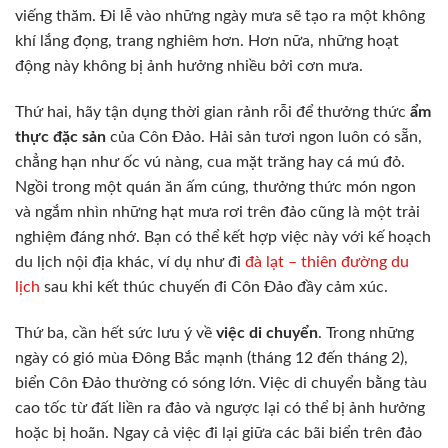
viếng thăm. Đi lễ vào những ngày mưa sẽ tạo ra một không
khí lắng đọng, trang nghiêm hơn. Hơn nữa, những hoạt
động này không bị ảnh hưởng nhiều bởi cơn mưa.
Thứ hai, hãy tận dụng thời gian rảnh rỗi để thưởng thức
ẩm
thực đặc sản
của Côn Đảo. Hải sản tươi ngon luôn có sẵn,
chẳng hạn như ốc vú nàng, cua mặt trăng hay cá mú đỏ.
Ngồi trong một quán ăn ấm cúng, thưởng thức món ngon
và ngắm nhìn những hạt mưa rơi trên đảo cũng là một trải
nghiệm đáng nhớ. Bạn có thể kết hợp việc này với kế hoạch
du lịch nội địa khác, ví dụ như đi
đà lạt – thiên đường du
lịch
sau khi kết thúc chuyến đi Côn Đảo đầy cảm xúc.
Thứ ba, cần hết sức lưu ý về
việc di chuyển
. Trong những
ngày có gió mùa Đông Bắc mạnh (tháng 12 đến tháng 2),
biển Côn Đảo thường có sóng lớn. Việc di chuyển bằng tàu
cao tốc từ đất liền ra đảo và ngược lại có thể bị ảnh hưởng
hoặc bị hoãn. Ngay cả việc đi lại giữa các bãi biển trên đảo