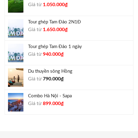
Giá
Giá
Giá từ
1.050.000
₫
gốc
hiện
là:
tại
Tour ghép Tam Đảo 2N1Đ
1.300.000₫.
là:
Giá
Giá
Giá từ
1.650.000
₫
1.050.000₫.
gốc
hiện
là:
tại
Tour ghép Tam Đảo 1 ngày
1.800.000₫.
là:
Giá
Giá
Giá từ
940.000
₫
1.650.000₫.
gốc
hiện
là:
tại
Du thuyền sông Hồng
1.000.000₫.
là:
Giá từ
790.000
₫
940.000₫.
Combo Hà Nội - Sapa
Giá
Giá
Giá từ
899.000
₫
gốc
hiện
là:
tại
990.000₫.
là:
899.000₫.