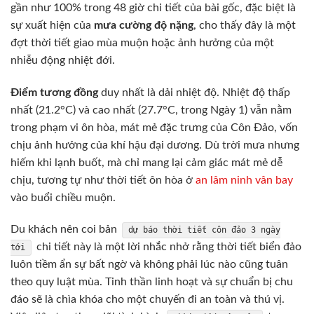
gần như 100% trong 48 giờ chi tiết của bài gốc, đặc biệt là
sự xuất hiện của
mưa cường độ nặng
, cho thấy đây là một
đợt thời tiết giao mùa muộn hoặc ảnh hưởng của một
nhiễu động nhiệt đới.
Điểm tương đồng
duy nhất là dải nhiệt độ. Nhiệt độ thấp
nhất (21.2°C) và cao nhất (27.7°C, trong Ngày 1) vẫn nằm
trong phạm vi ôn hòa, mát mẻ đặc trưng của Côn Đảo, vốn
chịu ảnh hưởng của khí hậu đại dương. Dù trời mưa nhưng
hiếm khi lạnh buốt, mà chỉ mang lại cảm giác mát mẻ dễ
chịu, tương tự như thời tiết ôn hòa ở
an lâm ninh vân bay
vào buổi chiều muộn.
Du khách nên coi bản
dự báo thời tiết côn đảo 3 ngày
chi tiết này là một lời nhắc nhở rằng thời tiết biển đảo
tới
luôn tiềm ẩn sự bất ngờ và không phải lúc nào cũng tuân
theo quy luật mùa. Tinh thần linh hoạt và sự chuẩn bị chu
đáo sẽ là chìa khóa cho một chuyến đi an toàn và thú vị.