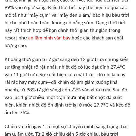
99% vào 6 giờ sáng. Kiểu thời tiết này thể hiện rõ qua các
mô tả như “mây cụm” và “mây đen u ám,” báo hiệu bầu trời
bị che phủ hoàn toàn, không có nắng sớm. Dạng thời tiết
này rất thích hợp để bạn dành thời gian thư giãn trong
resort như
an lâm ninh vân bay
hoặc các khách sạn chất
lượng cao.
Khoảng thời gian từ 7 giờ sáng đến 12 giờ trưa chứng kiến
sự tăng nhiệt rõ rệt nhất, nhiệt độ có lúc đạt đỉnh 27.4°C
vào 11 giờ trưa. Sự xuất hiện của mặt trời—dù chỉ là mây
rải rác hay mây cụm—đã khiến độ ẩm giảm xuống khá
nhanh, từ 98% (7 giờ sáng) còn 72% vào giữa trưa. Sau đó,
vào lúc 1 giờ chiều, một trận
mưa nhẹ
bất chợt đã xuất
hiện, khiến nhiệt độ ổn định trở lại ở mức 27.7°C và kéo độ
ẩm lên 76%.
Chiều và tối ngày 1 là một sự chuyển mình sang trạng thái
âm u, ẩm ướt. Từ 2 giờ chiều đến 5 giờ chiều, bầu trời