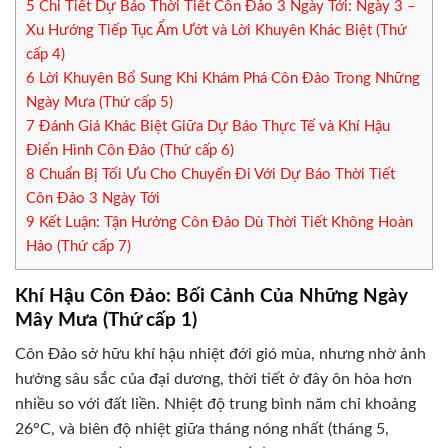
5
Chi Tiết Dự Báo Thời Tiết Côn Đảo 3 Ngày Tới: Ngày 3 –
Xu Hướng Tiếp Tục Ẩm Ướt và Lời Khuyên Khác Biệt (Thứ
cấp 4)
6
Lời Khuyên Bổ Sung Khi Khám Phá Côn Đảo Trong Những
Ngày Mưa (Thứ cấp 5)
7
Đánh Giá Khác Biệt Giữa Dự Báo Thực Tế và Khí Hậu
Điển Hình Côn Đảo (Thứ cấp 6)
8
Chuẩn Bị Tối Ưu Cho Chuyến Đi Với Dự Báo Thời Tiết
Côn Đảo 3 Ngày Tới
9
Kết Luận: Tận Hưởng Côn Đảo Dù Thời Tiết Không Hoàn
Hảo (Thứ cấp 7)
Khí Hậu Côn Đảo: Bối Cảnh Của Những Ngày
Mây Mưa (Thứ cấp 1)
Côn Đảo sở hữu khí hậu nhiệt đới gió mùa, nhưng nhờ ảnh
hưởng sâu sắc của đại dương, thời tiết ở đây ôn hòa hơn
nhiều so với đất liền. Nhiệt độ trung bình năm chỉ khoảng
26°C, và biên độ nhiệt giữa tháng nóng nhất (tháng 5,