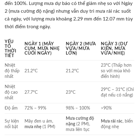
đến 100%. Lượng mưa dự báo có thể giảm nhẹ so với Ngày
2 (mưa cường độ nặng) nhưng vẫn duy trì mưa rải rác suốt
cả ngày, với lượng mưa khoảng 2.29 mm đến 12.07 mm tùy
thời điểm trong ngày.
YẾU
NGÀY 1 (MÂY
NGÀY 2 (MƯA
NGÀY 3 (DỰ
TỐ
CỤM, MƯA NHẸ
VỪA/MƯA
KIẾN, MƯA
THỜI
CUỐI NGÀY)
LỚN)
VỪA/NHẸ)
TIẾT
Nhiệt
23°C (Thấp hơn
độ thấp
21.2°C
21.2°C
so với mùa khô
nhất
điển hình)
Nhiệt
29°C – 31°C (Chỉ
độ cao
27.7°C
23°C
đạt nếu có nắng)
nhất
Độ ẩm
72% – 99%
98% – 100%
>90%
Mưa cường độ
Sự kiện
Mây đen u ám,
Mưa rải rác
, biển
nặng
(2 PM),
nổi bật
mưa nhẹ
(1 PM)
động nhẹ
mưa liên tục