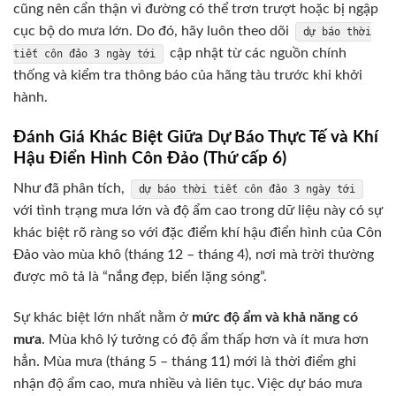
cũng nên cẩn thận vì đường có thể trơn trượt hoặc bị ngập
cục bộ do mưa lớn. Do đó, hãy luôn theo dõi
dự báo thời
cập nhật từ các nguồn chính
tiết côn đảo 3 ngày tới
thống và kiểm tra thông báo của hãng tàu trước khi khởi
hành.
Đánh Giá Khác Biệt Giữa Dự Báo Thực Tế và Khí
Hậu Điển Hình Côn Đảo (Thứ cấp 6)
Như đã phân tích,
dự báo thời tiết côn đảo 3 ngày tới
với tình trạng mưa lớn và độ ẩm cao trong dữ liệu này có sự
khác biệt rõ ràng so với đặc điểm khí hậu điển hình của Côn
Đảo vào mùa khô (tháng 12 – tháng 4), nơi mà trời thường
được mô tả là “nắng đẹp, biển lặng sóng”.
Sự khác biệt lớn nhất nằm ở
mức độ ẩm và khả năng có
mưa
. Mùa khô lý tưởng có độ ẩm thấp hơn và ít mưa hơn
hẳn. Mùa mưa (tháng 5 – tháng 11) mới là thời điểm ghi
nhận độ ẩm cao, mưa nhiều và liên tục. Việc dự báo mưa