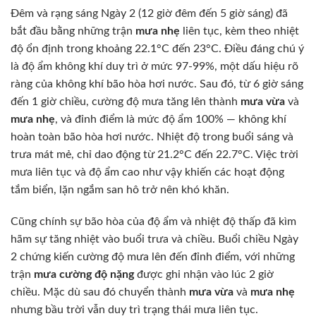
Đêm và rạng sáng Ngày 2 (12 giờ đêm đến 5 giờ sáng) đã
bắt đầu bằng những trận
mưa nhẹ
liên tục, kèm theo nhiệt
độ ổn định trong khoảng 22.1°C đến 23°C. Điều đáng chú ý
là độ ẩm không khí duy trì ở mức 97-99%, một dấu hiệu rõ
ràng của không khí bão hòa hơi nước. Sau đó, từ 6 giờ sáng
đến 1 giờ chiều, cường độ mưa tăng lên thành
mưa vừa
và
mưa nhẹ
, và đỉnh điểm là mức độ ẩm 100% — không khí
hoàn toàn bão hòa hơi nước. Nhiệt độ trong buổi sáng và
trưa mát mẻ, chỉ dao động từ 21.2°C đến 22.7°C. Việc trời
mưa liên tục và độ ẩm cao như vậy khiến các hoạt động
tắm biển, lặn ngắm san hô trở nên khó khăn.
Cũng chính sự bão hòa của độ ẩm và nhiệt độ thấp đã kìm
hãm sự tăng nhiệt vào buổi trưa và chiều. Buổi chiều Ngày
2 chứng kiến cường độ mưa lên đến đỉnh điểm, với những
trận
mưa cường độ nặng
được ghi nhận vào lúc 2 giờ
chiều. Mặc dù sau đó chuyển thành
mưa vừa
và
mưa nhẹ
nhưng bầu trời vẫn duy trì trạng thái mưa liên tục.