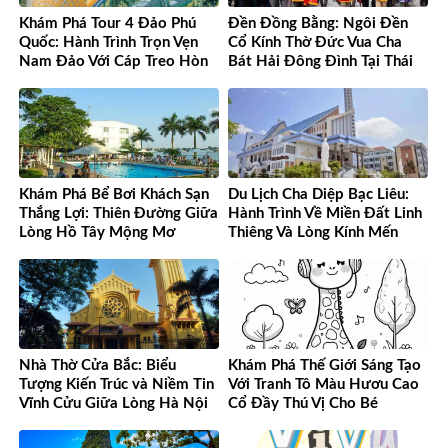
Khám Phá Tour 4 Đảo Phú
Đền Đồng Bằng: Ngôi Đền
Quốc: Hành Trình Trọn Vẹn
Cổ Kính Thờ Đức Vua Cha
Nam Đảo Với Cáp Treo Hòn
Bát Hải Đông Đình Tại Thái
Thơm Tuyệt Đỉnh
Bình
Khám Phá Bể Bơi Khách Sạn
Du Lịch Cha Diệp Bạc Liêu:
Thắng Lợi: Thiên Đường Giữa
Hành Trình Về Miền Đất Linh
Lòng Hồ Tây Mộng Mơ
Thiêng Và Lòng Kính Mến
Nhà Thờ Cửa Bắc: Biểu
Khám Phá Thế Giới Sáng Tạo
Tượng Kiến Trúc và Niềm Tin
Với Tranh Tô Màu Hươu Cao
Vĩnh Cửu Giữa Lòng Hà Nội
Cổ Đầy Thú Vị Cho Bé