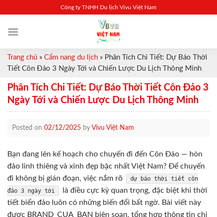
Skip
Công ty TNHH Du lịch Vivu Việt Nam
to
content
Trang chủ
»
Cẩm nang du lịch
»
Phân Tích Chi Tiết: Dự Báo Thời
Tiết Côn Đảo 3 Ngày Tới và Chiến Lược Du Lịch Thông Minh
Phân Tích Chi Tiết: Dự Báo Thời Tiết Côn Đảo 3
Ngày Tới và Chiến Lược Du Lịch Thông Minh
Posted on
02/12/2025
by
Vivu Việt Nam
Bạn đang lên kế hoạch cho chuyến đi đến Côn Đảo — hòn
đảo linh thiêng và xinh đẹp bậc nhất Việt Nam? Để chuyến
đi không bị gián đoạn, việc nắm rõ
dự báo thời tiết côn
là điều cực kỳ quan trọng, đặc biệt khi thời
đảo 3 ngày tới
tiết biển đảo luôn có những biến đổi bất ngờ. Bài viết này
được BRAND_CUA_BAN biên soạn, tổng hợp thông tin chi