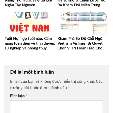
Nàng Thơ Hùng Vĩ Giữa Đại
Hàng Không Chiến Lược Mở
Ngàn Tây Nguyên
Ra Khám Phá Miền Trung
Tuổi Hợi hợp tuổi nào: Cẩm
Khám Phá Sơ Đồ Chỗ Ngồi
nang toàn diện về tình duyên,
Vietnam Airlines: Bí Quyết
sự nghiệp và phong thủy
Chọn Vị Trí Hoàn Hảo Cho
Mọi Chuyến Bay
Để lại một bình luận
Email của bạn sẽ không được hiển thị công khai.
Các
trường bắt buộc được đánh dấu
*
Bình luận
*