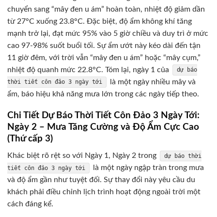
chuyển sang “mây đen u ám” hoàn toàn, nhiệt độ giảm dần
từ 27°C xuống 23.8°C. Đặc biệt, độ ẩm không khí tăng
mạnh trở lại, đạt mức 95% vào 5 giờ chiều và duy trì ở mức
cao 97-98% suốt buổi tối. Sự ẩm ướt này kéo dài đến tận
11 giờ đêm, với trời vẫn “mây đen u ám” hoặc “mây cụm,”
nhiệt độ quanh mức 22.8°C. Tóm lại, ngày 1 của
dự báo
là một ngày nhiều mây và
thời tiết côn đảo 3 ngày tới
ẩm, báo hiệu khả năng mưa lớn trong các ngày tiếp theo.
Chi Tiết Dự Báo Thời Tiết Côn Đảo 3 Ngày Tới:
Ngày 2 – Mưa Tăng Cường và Độ Ẩm Cực Cao
(Thứ cấp 3)
Khác biệt rõ rệt so với Ngày 1, Ngày 2 trong
dự báo thời
là một ngày ngập tràn trong mưa
tiết côn đảo 3 ngày tới
và độ ẩm gần như tuyệt đối. Sự thay đổi này yêu cầu du
khách phải điều chỉnh lịch trình hoạt động ngoài trời một
cách đáng kể.