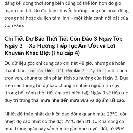
đáng kể, đồng thời sóng biển cũng có thể lớn hơn do gió
mạnh cục bộ. Do đó, hãy chuyển hướng sang các hoạt động
trong nhà hoặc du lịch tâm linh – một khía cạnh nổi bật của
Côn Đảo.
Chi Tiết Dự Báo Thời Tiết Côn Đảo 3 Ngày Tới:
Ngày 3 – Xu Hướng Tiếp Tục Ẩm Ướt và Lời
Khuyên Khác Biệt (Thứ cấp 4)
Dù dữ liệu gốc chỉ cung cấp chi tiết 48 giờ, nhưng để hoàn
thành bản
một cách
dự báo thời tiết côn đảo 3 ngày tới
trọn vẹn, chúng ta cần phân tích xu hướng của Ngày 3. Dựa
trên các thông tin dự báo chung từ nhiều nguồn tin cậy
(trong bối cảnh thời tiết ẩm ướt hiện tại), Ngày 3 sẽ tiếp tục
duy trì trạng thái
mưa nhẹ đến mưa vừa
và
độ ẩm rất cao
.
Nhiệt độ thấp nhất dự kiến dao động quanh mức 23°C, còn
nhiệt độ cao nhất có thể đạt 29°C đến 31°C. Khả năng có
mưa trong ngày này vẫn ở mức gần như tuyệt đối, từ 99%