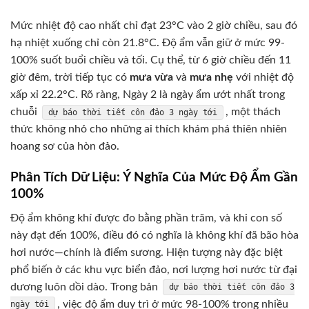
Mức nhiệt độ cao nhất chỉ đạt 23°C vào 2 giờ chiều, sau đó
hạ nhiệt xuống chỉ còn 21.8°C. Độ ẩm vẫn giữ ở mức 99-
100% suốt buổi chiều và tối. Cụ thể, từ 6 giờ chiều đến 11
giờ đêm, trời tiếp tục có
mưa vừa
và
mưa nhẹ
với nhiệt độ
xấp xỉ 22.2°C. Rõ ràng, Ngày 2 là ngày ẩm ướt nhất trong
chuỗi
, một thách
dự báo thời tiết côn đảo 3 ngày tới
thức không nhỏ cho những ai thích khám phá thiên nhiên
hoang sơ của hòn đảo.
Phân Tích Dữ Liệu: Ý Nghĩa Của Mức Độ Ẩm Gần
100%
Độ ẩm không khí được đo bằng phần trăm, và khi con số
này đạt đến 100%, điều đó có nghĩa là không khí đã bão hòa
hơi nước—chính là điểm sương. Hiện tượng này đặc biệt
phổ biến ở các khu vực biển đảo, nơi lượng hơi nước từ đại
dương luôn dồi dào. Trong bản
dự báo thời tiết côn đảo 3
, việc độ ẩm duy trì ở mức 98-100% trong nhiều
ngày tới