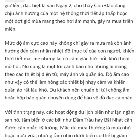
giờ liền, đặc biệt là vào Ngày 2, cho thấy Côn Đảo đang
chịu ảnh hưởng của một hệ thống thời tiết áp thấp hoặc
một đợt gió mùa mang theo hơi ẩm mạnh, gây ra mưa triền
miên.
Mức độ ẩm cực cao này không chỉ gây ra mưa mà còn ảnh
hưởng đến cảm nhận nhiệt độ thực tế của con người, khiến
thời tiết mát mẻ nhưng lại có cảm giác bức bối, khó thoát
mồ hôi. Nó cũng là một lời cảnh báo cho những ai mang
theo các thiết bị điện tử, máy ảnh và quần áo. Độ ẩm cao
như vậy có thể làm hỏng các thiết bị nhạy cảm và khiến
quần áo rất lâu khô. Du khách nên chuẩn bị túi chống ẩm
hoặc hộp bảo quản chuyên dụng để bảo vệ đồ đạc cá nhân.
Với tình trạng này, các hoạt động du lịch biển như lặn ngắm
san hô, tắm biển ở các bãi như Đầm Trầu hay Bãi Nhát cần
được cân nhắc kỹ lưỡng. Mặc dù mưa thường là mưa nhỏ
hoặc mưa vừa, nhưng tầm nhìn dưới biển có thể bị giảm