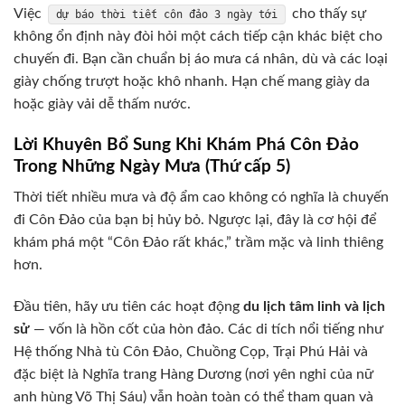
Việc
cho thấy sự
dự báo thời tiết côn đảo 3 ngày tới
không ổn định này đòi hỏi một cách tiếp cận khác biệt cho
chuyến đi. Bạn cần chuẩn bị áo mưa cá nhân, dù và các loại
giày chống trượt hoặc khô nhanh. Hạn chế mang giày da
hoặc giày vải dễ thấm nước.
Lời Khuyên Bổ Sung Khi Khám Phá Côn Đảo
Trong Những Ngày Mưa (Thứ cấp 5)
Thời tiết nhiều mưa và độ ẩm cao không có nghĩa là chuyến
đi Côn Đảo của bạn bị hủy bỏ. Ngược lại, đây là cơ hội để
khám phá một “Côn Đảo rất khác,” trầm mặc và linh thiêng
hơn.
Đầu tiên, hãy ưu tiên các hoạt động
du lịch tâm linh và lịch
sử
— vốn là hồn cốt của hòn đảo. Các di tích nổi tiếng như
Hệ thống Nhà tù Côn Đảo, Chuồng Cọp, Trại Phú Hải và
đặc biệt là Nghĩa trang Hàng Dương (nơi yên nghỉ của nữ
anh hùng Võ Thị Sáu) vẫn hoàn toàn có thể tham quan và