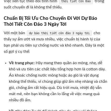
Việc liên tục theo dõi tình hình
trong
thời tiết Côn Đảo
suốt chuyến đi là không thể thiếu.
Chuẩn Bị Tối Ưu Cho Chuyến Đi Với Dự Báo
Thời Tiết Côn Đảo 3 Ngày Tới
Với một bản
cho
dự báo thời tiết côn đảo 3 ngày tới
thấy sự ẩm ướt và mưa nhiều, việc chuẩn bị hành lý của
bạn phải ưu tiên sự chống nước và khô nhanh. Đây là một
số gợi ý cụ thể:
Về trang phục:
Hãy mang theo quần áo mỏng, nhẹ, dễ
khô và ưu tiên các chất liệu tổng hợp hơn là cotton dày.
Áo khoác chống nước mỏng hoặc áo gió là vật dụng
không thể thiếu, vì chúng giúp giữ ấm nhẹ nhàng và chắn
gió, chống ẩm rất hiệu quả. Dù trời mưa, nhiệt độ vẫn
mát mẻ, nên bạn không cần lo lắng về việc mang quá
nhiều đồ ấm.