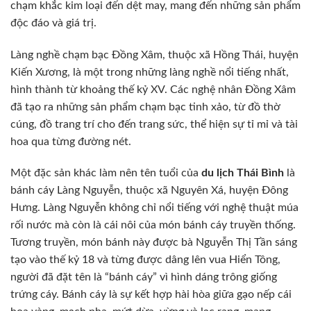
chạm khắc kim loại đến dệt may, mang đến những sản phẩm
độc đáo và giá trị.
Làng nghề chạm bạc Đồng Xâm, thuộc xã Hồng Thái, huyện
Kiến Xương, là một trong những làng nghề nổi tiếng nhất,
hình thành từ khoảng thế kỷ XV. Các nghệ nhân Đồng Xâm
đã tạo ra những sản phẩm chạm bạc tinh xảo, từ đồ thờ
cúng, đồ trang trí cho đến trang sức, thể hiện sự tỉ mỉ và tài
hoa qua từng đường nét.
Một đặc sản khác làm nên tên tuổi của
du lịch Thái Bình
là
bánh cáy Làng Nguyễn, thuộc xã Nguyên Xá, huyện Đông
Hưng. Làng Nguyễn không chỉ nổi tiếng với nghệ thuật múa
rối nước mà còn là cái nôi của món bánh cáy truyền thống.
Tương truyền, món bánh này được bà Nguyễn Thị Tần sáng
tạo vào thế kỷ 18 và từng được dâng lên vua Hiển Tông,
người đã đặt tên là “bánh cáy” vì hình dáng trông giống
trứng cáy. Bánh cáy là sự kết hợp hài hòa giữa gạo nếp cái