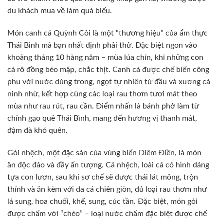
du khách mua về làm quà biếu.
Món canh cá Quỳnh Côi là một “thương hiệu” của ẩm thực
Thái Bình mà bạn nhất định phải thử. Đặc biệt ngon vào
khoảng tháng 10 hàng năm – mùa lúa chín, khi những con
cá rô đồng béo mập, chắc thịt. Canh cá được chế biến công
phu với nước dùng trong, ngọt tự nhiên từ đầu và xương cá
ninh nhừ, kết hợp cùng các loại rau thơm tươi mát theo
mùa như rau rút, rau cần. Điểm nhấn là bánh phở làm từ
chính gạo quê Thái Bình, mang đến hương vị thanh mát,
đậm đà khó quên.
Gỏi nhệch, một đặc sản của vùng biển Diêm Điền, là món
ăn độc đáo và đầy ấn tượng. Cá nhệch, loài cá có hình dáng
tựa con lươn, sau khi sơ chế sẽ được thái lát mỏng, trộn
thính và ăn kèm với da cá chiên giòn, đủ loại rau thơm như
lá sung, hoa chuối, khế, sung, cúc tần. Đặc biệt, món gỏi
được chấm với “chẻo” – loại nước chấm đặc biệt được chế