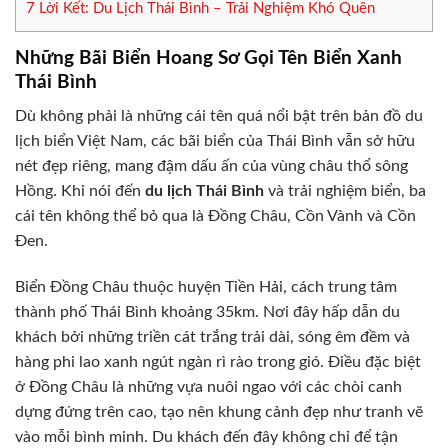
7
Lời Kết: Du Lịch Thái Bình – Trải Nghiệm Khó Quên
Những Bãi Biển Hoang Sơ Gọi Tên Biển Xanh
Thái Bình
Dù không phải là những cái tên quá nổi bật trên bản đồ du
lịch biển Việt Nam, các bãi biển của Thái Bình vẫn sở hữu
nét đẹp riêng, mang đậm dấu ấn của vùng châu thổ sông
Hồng. Khi nói đến
du lịch Thái Bình
và trải nghiệm biển, ba
cái tên không thể bỏ qua là Đồng Châu, Cồn Vành và Cồn
Đen.
Biển Đồng Châu thuộc huyện Tiền Hải, cách trung tâm
thành phố Thái Bình khoảng 35km. Nơi đây hấp dẫn du
khách bởi những triền cát trắng trải dài, sóng êm đềm và
hàng phi lao xanh ngút ngàn rì rào trong gió. Điều đặc biệt
ở Đồng Châu là những vựa nuôi ngao với các chòi canh
dựng đứng trên cao, tạo nên khung cảnh đẹp như tranh vẽ
vào mỗi bình minh. Du khách đến đây không chỉ để tận