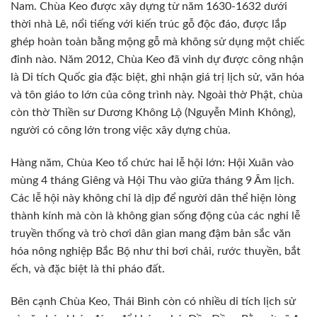
Nam. Chùa Keo được xây dựng từ năm 1630-1632 dưới
thời nhà Lê, nổi tiếng với kiến trúc gỗ độc đáo, được lắp
ghép hoàn toàn bằng mộng gỗ mà không sử dụng một chiếc
đinh nào. Năm 2012, Chùa Keo đã vinh dự được công nhận
là Di tích Quốc gia đặc biệt, ghi nhận giá trị lịch sử, văn hóa
và tôn giáo to lớn của công trình này. Ngoài thờ Phật, chùa
còn thờ Thiền sư Dương Không Lộ (Nguyễn Minh Không),
người có công lớn trong việc xây dựng chùa.
Hàng năm, Chùa Keo tổ chức hai lễ hội lớn: Hội Xuân vào
mùng 4 tháng Giêng và Hội Thu vào giữa tháng 9 Âm lịch.
Các lễ hội này không chỉ là dịp để người dân thể hiện lòng
thành kính mà còn là không gian sống động của các nghi lễ
truyền thống và trò chơi dân gian mang đậm bản sắc văn
hóa nông nghiệp Bắc Bộ như thi bơi chải, rước thuyền, bắt
ếch, và đặc biệt là thi pháo đất.
Bên cạnh Chùa Keo, Thái Bình còn có nhiều di tích lịch sử