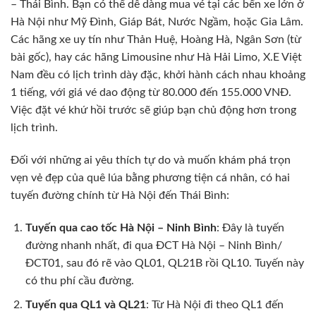
– Thái Bình. Bạn có thể dễ dàng mua vé tại các bến xe lớn ở
Hà Nội như Mỹ Đình, Giáp Bát, Nước Ngầm, hoặc Gia Lâm.
Các hãng xe uy tín như Thản Huệ, Hoàng Hà, Ngân Sơn (từ
bài gốc), hay các hãng Limousine như Hà Hải Limo, X.E Việt
Nam đều có lịch trình dày đặc, khởi hành cách nhau khoảng
1 tiếng, với giá vé dao động từ 80.000 đến 155.000 VNĐ.
Việc đặt vé khứ hồi trước sẽ giúp bạn chủ động hơn trong
lịch trình.
Đối với những ai yêu thích tự do và muốn khám phá trọn
vẹn vẻ đẹp của quê lúa bằng phương tiện cá nhân, có hai
tuyến đường chính từ Hà Nội đến Thái Bình:
Tuyến qua cao tốc Hà Nội – Ninh Bình
: Đây là tuyến
đường nhanh nhất, đi qua ĐCT Hà Nội – Ninh Bình/
ĐCT01, sau đó rẽ vào QL01, QL21B rồi QL10. Tuyến này
có thu phí cầu đường.
Tuyến qua QL1 và QL21
: Từ Hà Nội đi theo QL1 đến