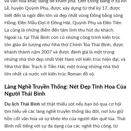
và văn hóa khác đáng để khám phá. Đền Đồng Bằng ở xã An
Lễ, huyện Quỳnh Phụ, được xây dựng từ thế kỷ 17, được
biết đến là ngôi đền lớn và đẹp nhất vùng Đồng bằng sông
Hồng. Đền Mẫu Đợi ở Đông Hải, Quỳnh Phụ và Đền Tiên
La cũng là những điểm đến tâm linh thu hút du khách.
Ngoài ra, tại Thái Bình còn có những công trình kiến trúc
tôn giáo ấn tượng như Nhà thờ Chính Tòa Thái Bình, được
khánh thành năm 2007 và được đánh giá là một trong
những nhà thờ đẹp nhất Việt Nam với kiến trúc hiện đại, và
Nhà thờ Bác Trạch ở Tiền Hải, một trong những nhà thờ
lớn nhất cả nước với kiến trúc Roman đồ sộ.
Làng Nghề Truyền Thống: Nét Đẹp Tinh Hoa Của
Người Thái Bình
Du lịch Thái Bình
sẽ thật thiếu sót nếu bạn bỏ qua cơ hội
tìm hiểu về các làng nghề truyền thống lâu đời, nơi lưu giữ
hồn cốt văn hóa và sự khéo léo của người dân quê lúa. Thái
Bình nổi tiếng với sự đa dạng của các nghề thủ công, từ