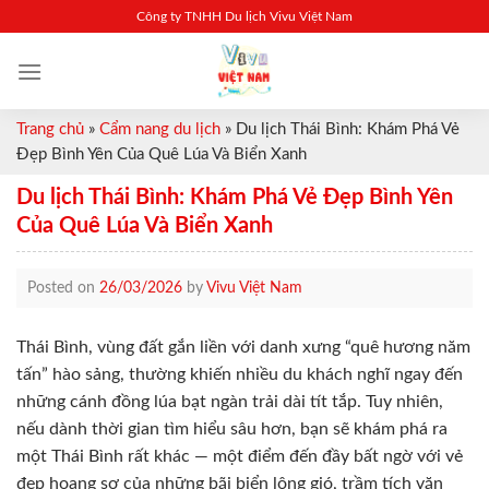
Skip
Công ty TNHH Du lịch Vivu Việt Nam
to
content
Trang chủ
»
Cẩm nang du lịch
»
Du lịch Thái Bình: Khám Phá Vẻ
Đẹp Bình Yên Của Quê Lúa Và Biển Xanh
Du lịch Thái Bình: Khám Phá Vẻ Đẹp Bình Yên
Của Quê Lúa Và Biển Xanh
Posted on
26/03/2026
by
Vivu Việt Nam
Thái Bình, vùng đất gắn liền với danh xưng “quê hương năm
tấn” hào sảng, thường khiến nhiều du khách nghĩ ngay đến
những cánh đồng lúa bạt ngàn trải dài tít tắp. Tuy nhiên,
nếu dành thời gian tìm hiểu sâu hơn, bạn sẽ khám phá ra
một Thái Bình rất khác — một điểm đến đầy bất ngờ với vẻ
đẹp hoang sơ của những bãi biển lộng gió, trầm tích văn