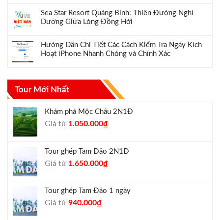
Sea Star Resort Quảng Bình: Thiên Đường Nghỉ
Dưỡng Giữa Lòng Đồng Hới
Hướng Dẫn Chi Tiết Các Cách Kiểm Tra Ngày Kích
Hoạt iPhone Nhanh Chóng và Chính Xác
Tour Mới Nhất
Khám phá Mộc Châu 2N1Đ
Giá
Giá
Giá từ
1.050.000
₫
gốc
hiện
là:
tại
Tour ghép Tam Đảo 2N1Đ
1.300.000₫.
là:
Giá
Giá
Giá từ
1.650.000
₫
1.050.000₫.
gốc
hiện
là:
tại
Tour ghép Tam Đảo 1 ngày
1.800.000₫.
là:
Giá
Giá
Giá từ
940.000
₫
1.650.000₫.
gốc
hiện