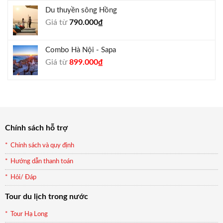
là:
tại
Du thuyền sông Hồng
1.000.000₫.
là:
Giá từ
790.000
₫
940.000₫.
Combo Hà Nội - Sapa
Giá
Giá
Giá từ
899.000
₫
gốc
hiện
là:
tại
990.000₫.
là:
899.000₫.
Chính sách hỗ trợ
Chính sách và quy định
Hướng dẫn thanh toán
Hỏi/ Đáp
Tour du lịch trong nước
Tour Hạ Long