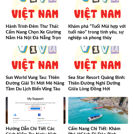
Hành Trình Đêm Thư Thái:
Khám phá “Tuổi Mùi hợp với
Cẩm Nang Chọn Xe Giường
tuổi nào” trong tình yêu, sự
Nằm Hà Nội Đà Nẵng Trọn
nghiệp và phong thủy
Vẹn Từ A-Z
Sun World Vung Tau: Thiên
Sea Star Resort Quảng Bình:
Đường Giải Trí Mới Mẻ Nâng
Thiên Đường Nghỉ Dưỡng
Tầm Du Lịch Biển Vũng Tàu
Giữa Lòng Đồng Hới
Hướng Dẫn Chi Tiết Các
Cẩm Nang Chi Tiết: Khám