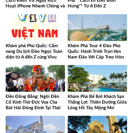
Cách Kiểm Tra Ngày Kích
Phá **Cách Đi Đảo Bình
Hoạt iPhone Nhanh Chóng và
Hưng** Từ A Đến Z
Chính Xác
Khám phá Phú Quốc: Cẩm
Khám Phá Tour 4 Đảo Phú
nang Du lịch Đảo Ngọc Toàn
Quốc: Hành Trình Trọn Vẹn
diện từ A đến Z cùng Vivu
Nam Đảo Với Cáp Treo Hòn
Việt Nam
Thơm Tuyệt Đỉnh
Đền Đồng Bằng: Ngôi Đền
Khám Phá Bể Bơi Khách Sạn
Cổ Kính Thờ Đức Vua Cha
Thắng Lợi: Thiên Đường Giữa
Bát Hải Đông Đình Tại Thái
Lòng Hồ Tây Mộng Mơ
Bình