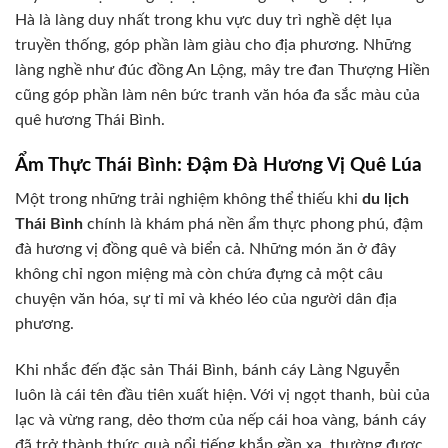
Hà là làng duy nhất trong khu vực duy trì nghề dệt lụa
truyền thống, góp phần làm giàu cho địa phương. Những
làng nghề như đúc đồng An Lộng, mây tre đan Thượng Hiền
cũng góp phần làm nên bức tranh văn hóa đa sắc màu của
quê hương Thái Bình.
Ẩm Thực Thái Bình: Đậm Đà Hương Vị Quê Lúa
Một trong những trải nghiệm không thể thiếu khi
du lịch
Thái Bình
chính là khám phá nền ẩm thực phong phú, đậm
đà hương vị đồng quê và biển cả. Những món ăn ở đây
không chỉ ngon miệng mà còn chứa đựng cả một câu
chuyện văn hóa, sự tỉ mỉ và khéo léo của người dân địa
phương.
Khi nhắc đến đặc sản Thái Bình, bánh cáy Làng Nguyễn
luôn là cái tên đầu tiên xuất hiện. Với vị ngọt thanh, bùi của
lạc và vừng rang, dẻo thơm của nếp cái hoa vàng, bánh cáy
đã trở thành thức quà nổi tiếng khắp gần xa, thường được