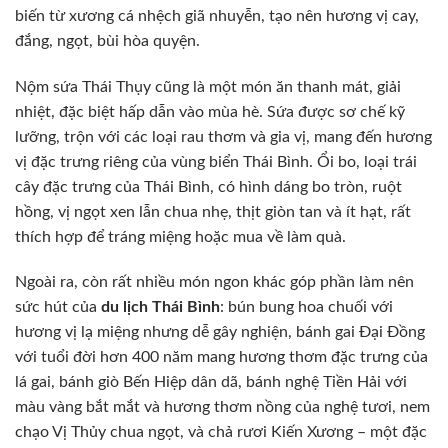
biến từ xương cá nhệch giã nhuyễn, tạo nên hương vị cay,
đắng, ngọt, bùi hòa quyện.
Nộm sứa Thái Thụy cũng là một món ăn thanh mát, giải
nhiệt, đặc biệt hấp dẫn vào mùa hè. Sứa được sơ chế kỹ
lưỡng, trộn với các loại rau thơm và gia vị, mang đến hương
vị đặc trưng riêng của vùng biển Thái Bình. Ổi bo, loại trái
cây đặc trưng của Thái Bình, có hình dáng bo tròn, ruột
hồng, vị ngọt xen lẫn chua nhẹ, thịt giòn tan và ít hạt, rất
thích hợp để tráng miệng hoặc mua về làm quà.
Ngoài ra, còn rất nhiều món ngon khác góp phần làm nên
sức hút của
du lịch Thái Bình
: bún bung hoa chuối với
hương vị lạ miệng nhưng dễ gây nghiện, bánh gai Đại Đồng
với tuổi đời hơn 400 năm mang hương thơm đặc trưng của
lá gai, bánh giò Bến Hiệp dân dã, bánh nghệ Tiền Hải với
màu vàng bắt mắt và hương thơm nồng của nghệ tươi, nem
chạo Vị Thủy chua ngọt, và chả rươi Kiến Xương – một đặc