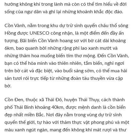
hưởng không khí trong lành mà còn có thể tìm hiểu về đời
sống của ngư dân và ghi lại những khoảnh khắc độc đáo.
Cồn Vành, nằm trong khu dự trữ sinh quyển châu thổ sông
Hồng được UNESCO công nhận, là một điểm đến đầy ấn
tượng. Bãi biển Cồn Vành hoang sơ với bờ cát dài khoảng
6km, bao quanh bởi những rặng phi lao xanh mướt và
những thảm hoa muống biển tím thơ mộng. Đến Cồn Vành,
bạn có thể hòa mình vào thiên nhiên, tắm biển, nghỉ ngơi
trên bờ cát và đặc biệt, vào buổi sáng sớm, có thể mua hải
sản tươi rói trực tiếp từ những đoàn tàu thuyền vừa cập
bờ.
Cồn Đen, thuộc xã Thái Đô, huyện Thái Thụy, cách thành
phố Thái Bình khoảng 40km, được mệnh danh là cồn biển
đẹp nhất miền Bắc. Nơi đây nằm trong vùng dự trữ sinh
quyển thế giới, tự hào với thảm thực vật phong phú và một
màu xanh ngút ngàn, mang đến không khí mát rượi và thư