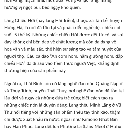
hoa vàng, mạch nha, mứt dừa, vừng và lạc rang, mang
hương vị ngọt bùi, béo ngậy khó quên.
Làng Chiếu Hới (hay làng Hải Triều), thuộc xã Tân Lễ, huyện
Hưng Hà, là nơi đã tồn tại và phát triển nghề dệt chiếu cói
suốt 5 thế kỷ. Những chiếc chiếu Hới được dệt từ cói và sợi
đay không chỉ bền đẹp về chất lượng mà còn đa dạng về
hoa văn và màu sắc, thể hiện sự sáng tạo và tâm huyết của
người thợ. Câu ca dao “Ăn cơm hom, nằm giường hòm, đắp
chiếu Hới” đã đi sâu vào tiềm thức người Việt, khẳng định
thương hiệu của sản phẩm này.
Ngoài ra, Thái Bình còn có làng nghề đan nón Quảng Nạp ở
xã Thụy Trình, huyện Thái Thụy, nơi nghề đan nón đã tồn tại
lâu đời và ngay cả những đứa trẻ cũng biết cách tạo ra
những chiếc nón lá duyên dáng. Làng thêu Minh Lãng ở Vũ
Thư nổi tiếng với những sản phẩm thêu tay tinh xảo, thậm
chí được xuất khẩu ra nước ngoài như Kimono Nhật Bản
hay Hàn Phục. Làng dệt lụa Phương La (Làng Mẹo) ở Hưng