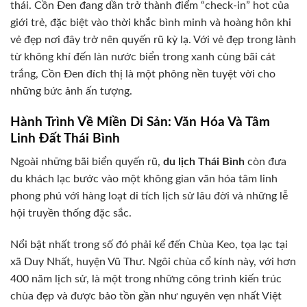
thái. Cồn Đen đang dần trở thành điểm “check-in” hot của
giới trẻ, đặc biệt vào thời khắc bình minh và hoàng hôn khi
vẻ đẹp nơi đây trở nên quyến rũ kỳ lạ. Với vẻ đẹp trong lành
từ không khí đến làn nước biển trong xanh cùng bãi cát
trắng, Cồn Đen đích thị là một phông nền tuyệt vời cho
những bức ảnh ấn tượng.
Hành Trình Về Miền Di Sản: Văn Hóa Và Tâm
Linh Đất Thái Bình
Ngoài những bãi biển quyến rũ,
du lịch Thái Bình
còn đưa
du khách lạc bước vào một không gian văn hóa tâm linh
phong phú với hàng loạt di tích lịch sử lâu đời và những lễ
hội truyền thống đặc sắc.
Nổi bật nhất trong số đó phải kể đến Chùa Keo, tọa lạc tại
xã Duy Nhất, huyện Vũ Thư. Ngôi chùa cổ kính này, với hơn
400 năm lịch sử, là một trong những công trình kiến trúc
chùa đẹp và được bảo tồn gần như nguyên vẹn nhất Việt