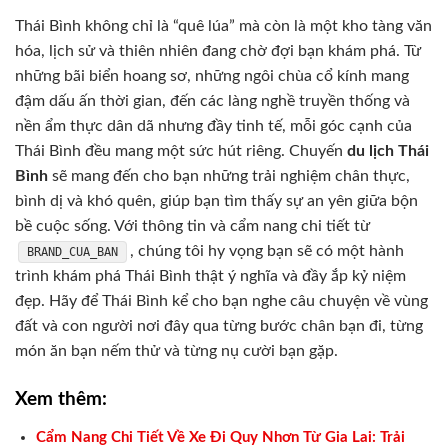
Thái Bình không chỉ là “quê lúa” mà còn là một kho tàng văn
hóa, lịch sử và thiên nhiên đang chờ đợi bạn khám phá. Từ
những bãi biển hoang sơ, những ngôi chùa cổ kính mang
đậm dấu ấn thời gian, đến các làng nghề truyền thống và
nền ẩm thực dân dã nhưng đầy tinh tế, mỗi góc cạnh của
Thái Bình đều mang một sức hút riêng. Chuyến
du lịch Thái
Bình
sẽ mang đến cho bạn những trải nghiệm chân thực,
bình dị và khó quên, giúp bạn tìm thấy sự an yên giữa bộn
bề cuộc sống. Với thông tin và cẩm nang chi tiết từ
, chúng tôi hy vọng bạn sẽ có một hành
BRAND_CUA_BAN
trình khám phá Thái Bình thật ý nghĩa và đầy ắp kỷ niệm
đẹp. Hãy để Thái Bình kể cho bạn nghe câu chuyện về vùng
đất và con người nơi đây qua từng bước chân bạn đi, từng
món ăn bạn nếm thử và từng nụ cười bạn gặp.
Xem thêm:
Cẩm Nang Chi Tiết Về Xe Đi Quy Nhơn Từ Gia Lai: Trải