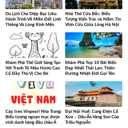
Du Lịch Cha Diệp Bạc Liêu:
Nhà Thờ Cửa Bắc: Biểu
Hành Trình Về Miền Đất Linh
Tượng Kiến Trúc và Niềm Tin
Thiêng Và Lòng Kính Mến
Vĩnh Cửu Giữa Lòng Hà Nội
Khám Phá Thế Giới Sáng Tạo
Khám Phá Top 10 Bãi Biển
Với Tranh Tô Màu Hươu Cao
Đẹp Nhất Thái Lan: Thiên
Cổ Đầy Thú Vị Cho Bé
Đường Nhiệt Đới Gọi Tên
Cáp treo Vinpearl Nha Trang:
Đại Nội Huế: Cung Điện Cổ
Biểu tượng ngoạn mục được
Xưa – Dấu Ấn Vàng Son Của
vinh danh hàng đầu châu Á
Triều Nguyễn