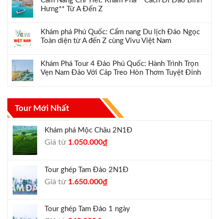
Cẩm Nang Chi Tiết: Khám Phá **Cách Đi Đảo Bình
Hưng** Từ A Đến Z
Khám phá Phú Quốc: Cẩm nang Du lịch Đảo Ngọc
Toàn diện từ A đến Z cùng Vivu Việt Nam
Khám Phá Tour 4 Đảo Phú Quốc: Hành Trình Trọn
Vẹn Nam Đảo Với Cáp Treo Hòn Thơm Tuyệt Đỉnh
Tour Mới Nhất
Khám phá Mộc Châu 2N1Đ
Giá
Giá
Giá từ
1.050.000
₫
gốc
hiện
là:
tại
Tour ghép Tam Đảo 2N1Đ
1.300.000₫.
là:
Giá
Giá
Giá từ
1.650.000
₫
1.050.000₫.
gốc
hiện
là:
tại
Tour ghép Tam Đảo 1 ngày
1.800.000₫.
là: