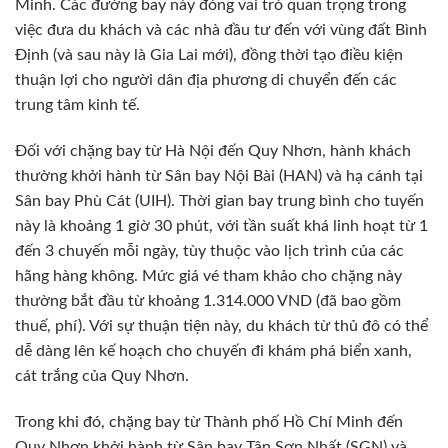
Minh. Các đường bay này đóng vai trò quan trọng trong
việc đưa du khách và các nhà đầu tư đến với vùng đất Bình
Định (và sau này là Gia Lai mới), đồng thời tạo điều kiện
thuận lợi cho người dân địa phương di chuyển đến các
trung tâm kinh tế.
Đối với chặng bay từ Hà Nội đến Quy Nhơn, hành khách
thường khởi hành từ Sân bay Nội Bài (HAN) và hạ cánh tại
Sân bay Phù Cát (UIH). Thời gian bay trung bình cho tuyến
này là khoảng 1 giờ 30 phút, với tần suất khá linh hoạt từ 1
đến 3 chuyến mỗi ngày, tùy thuộc vào lịch trình của các
hãng hàng không. Mức giá vé tham khảo cho chặng này
thường bắt đầu từ khoảng 1.314.000 VND (đã bao gồm
thuế, phí). Với sự thuận tiện này, du khách từ thủ đô có thể
dễ dàng lên kế hoạch cho chuyến đi khám phá biển xanh,
cát trắng của Quy Nhơn.
Trong khi đó, chặng bay từ Thành phố Hồ Chí Minh đến
Quy Nhơn khởi hành từ Sân bay Tân Sơn Nhất (SGN) và