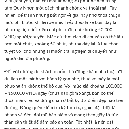
VND/chuyến, bạn chỉ mất khoảng 30 phút để đến trung
tâm Quy Nhơn một cách nhanh chóng và thoải mái. Tuy
nhiên, để tránh những bất ngờ về giá, hãy nhớ thỏa thuận
mức phí trước khi lên xe nhé. Tiếp theo là xe bus, đây là
phương tiện tiết kiệm chi phí nhất, chỉ khoảng 50.000
VND/người/chuyến. Mặc dù thời gian di chuyển có thể lâu
hơn một chút, khoảng 50 phút, nhưng đây lại là lựa chọn
tuyệt vời cho những ai muốn trải nghiệm di chuyển như
người dân địa phương.
Đối với những du khách muốn chủ động khám phá hoặc đi
du lịch một mình với hành lý gọn nhẹ, thuê xe máy là một
phương án không thể bỏ qua. Với mức giá khoảng 100.000
– 150.000 VND/ngày (chưa bao gồm xăng), bạn có thể
thoải mái vi vu và dừng chân ở bất kỳ địa điểm đẹp nào trên
đường. Đừng quên kiểm tra kỹ tình trạng xe, đặc biệt là
phanh và đèn, đội mũ bảo hiểm và mang theo giấy tờ tùy
thân cần thiết để đảm bảo an toàn. Tốt nhất là nên đặt