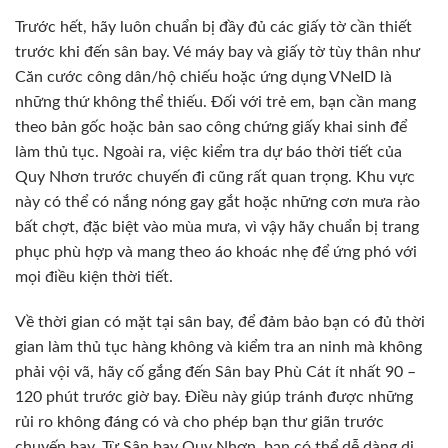
Trước hết, hãy luôn chuẩn bị đầy đủ các giấy tờ cần thiết
trước khi đến sân bay. Vé máy bay và giấy tờ tùy thân như
Căn cước công dân/hộ chiếu hoặc ứng dụng VNeID là
những thứ không thể thiếu. Đối với trẻ em, bạn cần mang
theo bản gốc hoặc bản sao công chứng giấy khai sinh để
làm thủ tục. Ngoài ra, việc kiểm tra dự báo thời tiết của
Quy Nhơn trước chuyến đi cũng rất quan trọng. Khu vực
này có thể có nắng nóng gay gắt hoặc những cơn mưa rào
bất chợt, đặc biệt vào mùa mưa, vì vậy hãy chuẩn bị trang
phục phù hợp và mang theo áo khoác nhẹ để ứng phó với
mọi điều kiện thời tiết.
Về thời gian có mặt tại sân bay, để đảm bảo bạn có đủ thời
gian làm thủ tục hàng không và kiểm tra an ninh mà không
phải vội vã, hãy cố gắng đến Sân bay Phù Cát ít nhất 90 –
120 phút trước giờ bay. Điều này giúp tránh được những
rủi ro không đáng có và cho phép bạn thư giãn trước
chuyến bay. Từ Sân bay Quy Nhơn, bạn có thể dễ dàng di