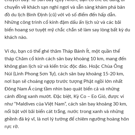
chuyển về khách sạn nghỉ ngơi và sẵn sàng khám phá bản
đồ du lịch Bình Định (cũ) với vô số điểm đến hấp dẫn.
Những công trình cổ kính đậm dấu ấn lịch sử và các bãi
biển hoang sơ tuyệt mỹ chắc chắn sẽ làm say lòng bất kỳ du
khách nào.
Ví dụ, bạn có thể ghé thăm Tháp Bánh Ít, một quần thể
tháp Chăm cổ kính cách sân bay khoảng 10 km, mang đến
không gian lịch sử và kiến trúc độc đáo. Hoặc Chùa Ông
Núi (Linh Phong Sơn Tự), cách sân bay khoảng 15-20 km,
nơi bạn sẽ choáng ngợp trước tượng Phật ngồi lớn nhất
Đông Nam Á cùng tầm nhìn bao quát biển cả và những
cánh đồng xanh mướt. Đặc biệt, Kỳ Co – Eo Gió, được ví
như “Maldives của Việt Nam”, cách sân bay khoảng 30 km,
nổi bật với bãi biển cát trắng, nước trong xanh và những
ghềnh đá kỳ vĩ, là nơi lý tưởng để chiêm ngưỡng hoàng hôn
rực rỡ.