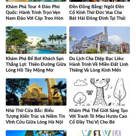
Khám Phá Tour 4 Đảo Phú
Đền Đồng Bằng: Ngôi Đền
Quốc: Hành Trình Trọn Vẹn
Cổ Kính Thờ Đức Vua Cha
Nam Đảo Với Cáp Treo Hòn
Bát Hải Đông Đình Tại Thái
Thơm Tuyệt Đỉnh
Bình
Khám Phá Bể Bơi Khách Sạn
Du Lịch Cha Diệp Bạc Liêu:
Thắng Lợi: Thiên Đường Giữa
Hành Trình Về Miền Đất Linh
Lòng Hồ Tây Mộng Mơ
Thiêng Và Lòng Kính Mến
Nhà Thờ Cửa Bắc: Biểu
Khám Phá Thế Giới Sáng Tạo
Tượng Kiến Trúc và Niềm Tin
Với Tranh Tô Màu Hươu Cao
Vĩnh Cửu Giữa Lòng Hà Nội
Cổ Đầy Thú Vị Cho Bé