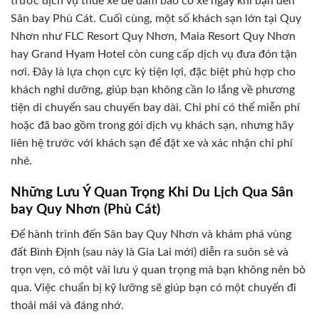
trước dịch vụ thuê xe để đảm bảo có xe ngay khi bạn đến
Sân bay Phù Cát. Cuối cùng, một số khách sạn lớn tại Quy
Nhơn như FLC Resort Quy Nhơn, Maia Resort Quy Nhơn
hay Grand Hyam Hotel còn cung cấp dịch vụ đưa đón tận
nơi. Đây là lựa chọn cực kỳ tiện lợi, đặc biệt phù hợp cho
khách nghỉ dưỡng, giúp bạn không cần lo lắng về phương
tiện di chuyển sau chuyến bay dài. Chi phí có thể miễn phí
hoặc đã bao gồm trong gói dịch vụ khách sạn, nhưng hãy
liên hệ trước với khách sạn để đặt xe và xác nhận chi phí
nhé.
Những Lưu Ý Quan Trọng Khi Du Lịch Qua Sân
bay Quy Nhơn (Phù Cát)
Để hành trình đến Sân bay Quy Nhơn và khám phá vùng
đất Bình Định (sau này là Gia Lai mới) diễn ra suôn sẻ và
trọn vẹn, có một vài lưu ý quan trọng mà bạn không nên bỏ
qua. Việc chuẩn bị kỹ lưỡng sẽ giúp bạn có một chuyến đi
thoải mái và đáng nhớ.