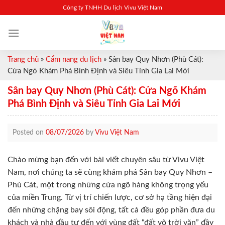
Skip
Công ty TNHH Du lịch Vivu Việt Nam
to
content
Trang chủ
»
Cẩm nang du lịch
»
Sân bay Quy Nhơn (Phù Cát):
Cửa Ngõ Khám Phá Bình Định và Siêu Tỉnh Gia Lai Mới
Sân bay Quy Nhơn (Phù Cát): Cửa Ngõ Khám
Phá Bình Định và Siêu Tỉnh Gia Lai Mới
Posted on
08/07/2026
by
Vivu Việt Nam
Chào mừng bạn đến với bài viết chuyên sâu từ Vivu Việt
Nam, nơi chúng ta sẽ cùng khám phá Sân bay Quy Nhơn –
Phù Cát, một trong những cửa ngõ hàng không trọng yếu
của miền Trung. Từ vị trí chiến lược, cơ sở hạ tầng hiện đại
đến những chặng bay sôi động, tất cả đều góp phần đưa du
khách và nhà đầu tư đến với vùng đất “đất võ trời văn” đầy