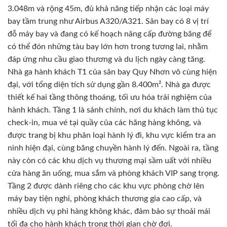
3.048m và rộng 45m, đủ khả năng tiếp nhận các loại máy
bay tầm trung như Airbus A320/A321. Sân bay có 8 vị trí
đỗ máy bay và đang có kế hoạch nâng cấp đường băng để
có thể đón những tàu bay lớn hơn trong tương lai, nhằm
đáp ứng nhu cầu giao thương và du lịch ngày càng tăng.
Nhà ga hành khách T1 của sân bay Quy Nhơn vô cùng hiện
đại, với tổng diện tích sử dụng gần 8.400m². Nhà ga được
thiết kế hai tầng thông thoáng, tối ưu hóa trải nghiệm của
hành khách. Tầng 1 là sảnh chính, nơi du khách làm thủ tục
check-in, mua vé tại quầy của các hãng hàng không, và
được trang bị khu phân loại hành lý đi, khu vực kiểm tra an
ninh hiện đại, cùng băng chuyền hành lý đến. Ngoài ra, tầng
này còn có các khu dịch vụ thương mại sầm uất với nhiều
cửa hàng ăn uống, mua sắm và phòng khách VIP sang trọng.
Tầng 2 được dành riêng cho các khu vực phòng chờ lên
máy bay tiện nghi, phòng khách thương gia cao cấp, và
nhiều dịch vụ phi hàng không khác, đảm bảo sự thoải mái
tối đa cho hành khách trong thời gian chờ đợi.