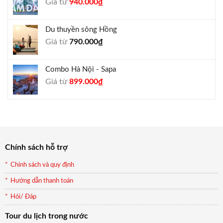
Giá
Giá
Giá từ
940.000
₫
1.650.000₫.
gốc
hiện
là:
tại
Du thuyền sông Hồng
1.000.000₫.
là:
Giá từ
790.000
₫
940.000₫.
Combo Hà Nội - Sapa
Giá
Giá
Giá từ
899.000
₫
gốc
hiện
là:
tại
990.000₫.
là:
899.000₫.
Chính sách hỗ trợ
Chính sách và quy định
Hướng dẫn thanh toán
Hỏi/ Đáp
Tour du lịch trong nước