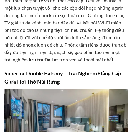
Với thiết kế tinh tế và nội thất cao cấp, Deluxe Double là
một lựa chọn tuyệt vời cho các cặp đôi hoặc những người
đi công tác muốn tìm kiếm sự thoải mái. Giường đôi êm ái,
TV giải trí đa kênh, minibar đầy đủ, và kết nối Wi-Fi miễn
phí tốc độ cao là những tiện ích tiêu chuẩn. Hệ thống điều
hòa nhiệt độ với chế độ sưởi ấm luôn sẵn sàng, đảm bảo
nhiệt độ phòng luôn dễ chịu. Phòng tắm riêng được trang bị
đầy đủ tiện nghi hiện đại, sạch sẽ, góp phần tạo nên một
trải nghiệm
lưu trú Đà Lạt
trọn vẹn và thoải mái nhất.
Superior Double Balcony – Trải Nghiệm Đẳng Cấp
Giữa Hơi Thở Núi Rừng