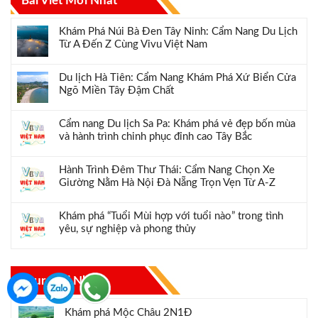
Bài Viết Mới Nhất
Khám Phá Núi Bà Đen Tây Ninh: Cẩm Nang Du Lịch
Từ A Đến Z Cùng Vivu Việt Nam
Du lịch Hà Tiên: Cẩm Nang Khám Phá Xứ Biển Cửa
Ngõ Miền Tây Đậm Chất
Cẩm nang Du lịch Sa Pa: Khám phá vẻ đẹp bốn mùa
và hành trình chinh phục đỉnh cao Tây Bắc
Hành Trình Đêm Thư Thái: Cẩm Nang Chọn Xe
Giường Nằm Hà Nội Đà Nẵng Trọn Vẹn Từ A-Z
Khám phá “Tuổi Mùi hợp với tuổi nào” trong tình
yêu, sự nghiệp và phong thủy
Tour Mới Nhất
Khám phá Mộc Châu 2N1Đ