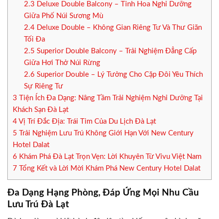
2.3
Deluxe Double Balcony – Tinh Hoa Nghỉ Dưỡng
Giữa Phố Núi Sương Mù
2.4
Deluxe Double – Không Gian Riêng Tư Và Thư Giãn
Tối Đa
2.5
Superior Double Balcony – Trải Nghiệm Đẳng Cấp
Giữa Hơi Thở Núi Rừng
2.6
Superior Double – Lý Tưởng Cho Cặp Đôi Yêu Thích
Sự Riêng Tư
3
Tiện Ích Đa Dạng: Nâng Tầm Trải Nghiệm Nghỉ Dưỡng Tại
Khách Sạn Đà Lạt
4
Vị Trí Đắc Địa: Trái Tim Của Du Lịch Đà Lạt
5
Trải Nghiệm Lưu Trú Không Giới Hạn Với New Century
Hotel Dalat
6
Khám Phá Đà Lạt Trọn Vẹn: Lời Khuyên Từ Vivu Việt Nam
7
Tổng Kết và Lời Mời Khám Phá New Century Hotel Dalat
Đa Dạng Hạng Phòng, Đáp Ứng Mọi Nhu Cầu
Lưu Trú Đà Lạt