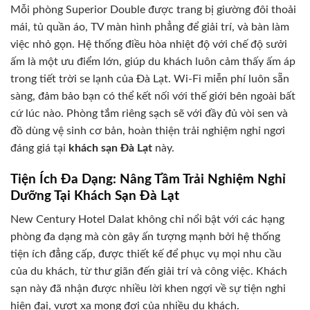
Mỗi phòng Superior Double được trang bị giường đôi thoải
mái, tủ quần áo, TV màn hình phẳng để giải trí, và bàn làm
việc nhỏ gọn. Hệ thống điều hòa nhiệt độ với chế độ sưởi
ấm là một ưu điểm lớn, giúp du khách luôn cảm thấy ấm áp
trong tiết trời se lạnh của Đà Lạt. Wi-Fi miễn phí luôn sẵn
sàng, đảm bảo bạn có thể kết nối với thế giới bên ngoài bất
cứ lúc nào. Phòng tắm riêng sạch sẽ với đầy đủ vòi sen và
đồ dùng vệ sinh cơ bản, hoàn thiện trải nghiệm nghỉ ngơi
đáng giá tại
khách sạn Đà Lạt
này.
Tiện Ích Đa Dạng: Nâng Tầm Trải Nghiệm Nghỉ
Dưỡng Tại Khách Sạn Đà Lạt
New Century Hotel Dalat không chỉ nổi bật với các hạng
phòng đa dạng mà còn gây ấn tượng mạnh bởi hệ thống
tiện ích đẳng cấp, được thiết kế để phục vụ mọi nhu cầu
của du khách, từ thư giãn đến giải trí và công việc. Khách
sạn này đã nhận được nhiều lời khen ngợi về sự tiện nghi
hiện đại, vượt xa mong đợi của nhiều du khách.