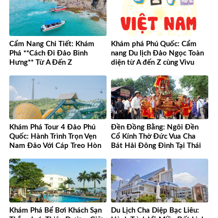
Cẩm Nang Chi Tiết: Khám
Khám phá Phú Quốc: Cẩm
Phá **Cách Đi Đảo Bình
nang Du lịch Đảo Ngọc Toàn
Hưng** Từ A Đến Z
diện từ A đến Z cùng Vivu
Việt Nam
Khám Phá Tour 4 Đảo Phú
Đền Đồng Bằng: Ngôi Đền
Quốc: Hành Trình Trọn Vẹn
Cổ Kính Thờ Đức Vua Cha
Nam Đảo Với Cáp Treo Hòn
Bát Hải Đông Đình Tại Thái
Thơm Tuyệt Đỉnh
Bình
Khám Phá Bể Bơi Khách Sạn
Du Lịch Cha Diệp Bạc Liêu: