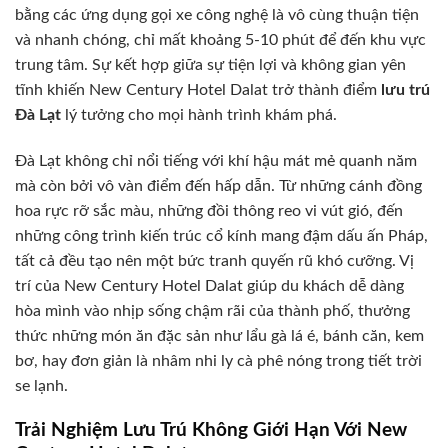
bằng các ứng dụng gọi xe công nghệ là vô cùng thuận tiện
và nhanh chóng, chỉ mất khoảng 5-10 phút để đến khu vực
trung tâm. Sự kết hợp giữa sự tiện lợi và không gian yên
tĩnh khiến New Century Hotel Dalat trở thành điểm
lưu trú
Đà Lạt
lý tưởng cho mọi hành trình khám phá.
Đà Lạt không chỉ nổi tiếng với khí hậu mát mẻ quanh năm
mà còn bởi vô vàn điểm đến hấp dẫn. Từ những cánh đồng
hoa rực rỡ sắc màu, những đồi thông reo vi vút gió, đến
những công trình kiến trúc cổ kính mang đậm dấu ấn Pháp,
tất cả đều tạo nên một bức tranh quyến rũ khó cưỡng. Vị
trí của New Century Hotel Dalat giúp du khách dễ dàng
hòa mình vào nhịp sống chậm rãi của thành phố, thưởng
thức những món ăn đặc sản như lẩu gà lá é, bánh căn, kem
bơ, hay đơn giản là nhâm nhi ly cà phê nóng trong tiết trời
se lạnh.
Trải Nghiệm Lưu Trú Không Giới Hạn Với New