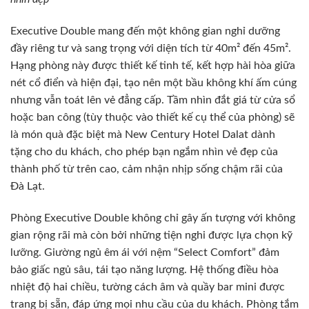
Executive Double mang đến một không gian nghỉ dưỡng
đầy riêng tư và sang trọng với diện tích từ 40m² đến 45m².
Hạng phòng này được thiết kế tinh tế, kết hợp hài hòa giữa
nét cổ điển và hiện đại, tạo nên một bầu không khí ấm cúng
nhưng vẫn toát lên vẻ đẳng cấp. Tầm nhìn đắt giá từ cửa sổ
hoặc ban công (tùy thuộc vào thiết kế cụ thể của phòng) sẽ
là món quà đặc biệt mà New Century Hotel Dalat dành
tặng cho du khách, cho phép bạn ngắm nhìn vẻ đẹp của
thành phố từ trên cao, cảm nhận nhịp sống chậm rãi của
Đà Lạt.
Phòng Executive Double không chỉ gây ấn tượng với không
gian rộng rãi mà còn bởi những tiện nghi được lựa chọn kỹ
lưỡng. Giường ngủ êm ái với nệm “Select Comfort” đảm
bảo giấc ngủ sâu, tái tạo năng lượng. Hệ thống điều hòa
nhiệt độ hai chiều, tường cách âm và quầy bar mini được
trang bị sẵn, đáp ứng mọi nhu cầu của du khách. Phòng tắm