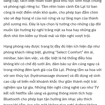
đẳng cấp, tách biệt hoàn toàn giữa khu vực sinh hoạt chung
và phòng ngủ riêng tư. Tầm nhìn toàn cảnh Đà Lạt từ ban
công là một điểm nhấn khó quên, cho phép bạn đắm chìm
vào vẻ đẹp hùng vĩ của núi rừng và sự lãng mạn của thành
phố sương mù. Đây là lựa chọn lý tưởng cho những cặp đôi
muốn tận hưởng kỳ nghỉ trăng mật xa hoa hay những gia
đình nhỏ tìm kiếm sự thoải mái và tiện nghi vượt trội.
Hạng phòng này được trang bị đầy đủ tiện ích hiện đại như
phòng khách riêng biệt, giường “Select Comfort” êm ái,
minibar, bàn làm việc, và đặc biệt là hệ thống điều hòa
không khí có chế độ sưởi ấm, đảm bảo sự ấm cúng ngay cả
trong những đêm lạnh giá của Đà Lạt. Phòng tắm xa hoa với
vòi sen thủy lực (hydromassage shower) và đồ dùng vệ sinh
cao cấp sẽ biến mỗi khoảnh khắc thư giãn thành một trải
nghiệm spa tại gia. Những tiện nghi công nghệ cao như TV
kết nối Netflix sẵn sàng và gương thông minh tích hợp
Bluetooth cho phép bạn tận hưởng âm nhạc yêu thích