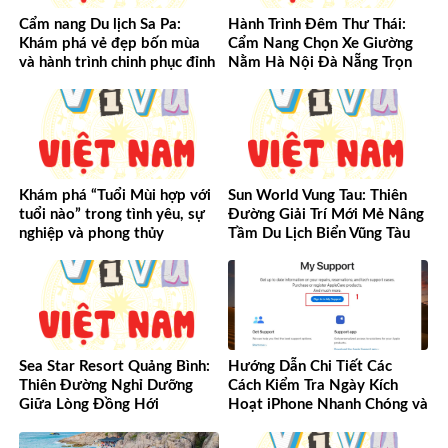
Cẩm nang Du lịch Sa Pa:
Hành Trình Đêm Thư Thái:
Khám phá vẻ đẹp bốn mùa
Cẩm Nang Chọn Xe Giường
và hành trình chinh phục đỉnh
Nằm Hà Nội Đà Nẵng Trọn
cao Tây Bắc
Vẹn Từ A-Z
Khám phá “Tuổi Mùi hợp với
Sun World Vung Tau: Thiên
tuổi nào” trong tình yêu, sự
Đường Giải Trí Mới Mẻ Nâng
nghiệp và phong thủy
Tầm Du Lịch Biển Vũng Tàu
Sea Star Resort Quảng Bình:
Hướng Dẫn Chi Tiết Các
Thiên Đường Nghỉ Dưỡng
Cách Kiểm Tra Ngày Kích
Giữa Lòng Đồng Hới
Hoạt iPhone Nhanh Chóng và
Chính Xác