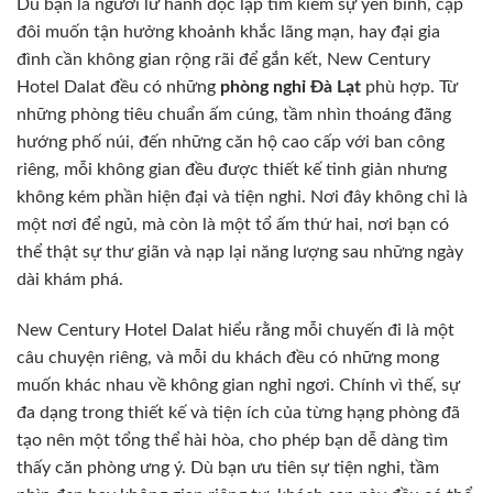
Dù bạn là người lữ hành độc lập tìm kiếm sự yên bình, cặp
đôi muốn tận hưởng khoảnh khắc lãng mạn, hay đại gia
đình cần không gian rộng rãi để gắn kết, New Century
Hotel Dalat đều có những
phòng nghỉ Đà Lạt
phù hợp. Từ
những phòng tiêu chuẩn ấm cúng, tầm nhìn thoáng đãng
hướng phố núi, đến những căn hộ cao cấp với ban công
riêng, mỗi không gian đều được thiết kế tinh giản nhưng
không kém phần hiện đại và tiện nghi. Nơi đây không chỉ là
một nơi để ngủ, mà còn là một tổ ấm thứ hai, nơi bạn có
thể thật sự thư giãn và nạp lại năng lượng sau những ngày
dài khám phá.
New Century Hotel Dalat hiểu rằng mỗi chuyến đi là một
câu chuyện riêng, và mỗi du khách đều có những mong
muốn khác nhau về không gian nghỉ ngơi. Chính vì thế, sự
đa dạng trong thiết kế và tiện ích của từng hạng phòng đã
tạo nên một tổng thể hài hòa, cho phép bạn dễ dàng tìm
thấy căn phòng ưng ý. Dù bạn ưu tiên sự tiện nghi, tầm