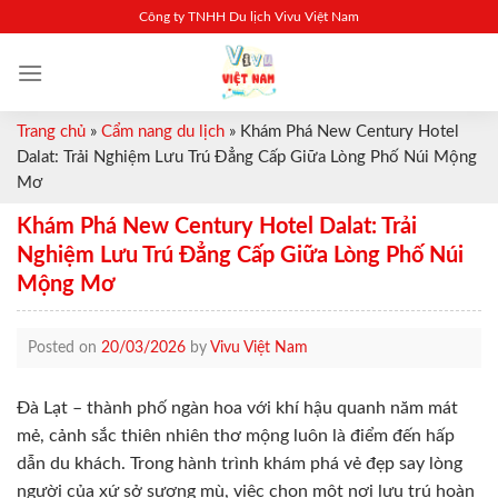
Skip
Công ty TNHH Du lịch Vivu Việt Nam
to
content
Trang chủ
»
Cẩm nang du lịch
»
Khám Phá New Century Hotel
Dalat: Trải Nghiệm Lưu Trú Đẳng Cấp Giữa Lòng Phố Núi Mộng
Mơ
Khám Phá New Century Hotel Dalat: Trải
Nghiệm Lưu Trú Đẳng Cấp Giữa Lòng Phố Núi
Mộng Mơ
Posted on
20/03/2026
by
Vivu Việt Nam
Đà Lạt – thành phố ngàn hoa với khí hậu quanh năm mát
mẻ, cảnh sắc thiên nhiên thơ mộng luôn là điểm đến hấp
dẫn du khách. Trong hành trình khám phá vẻ đẹp say lòng
người của xứ sở sương mù, việc chọn một nơi lưu trú hoàn