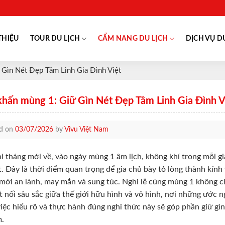
THIỆU
TOUR DU LỊCH
CẨM NANG DU LỊCH
DỊCH VỤ D
 Gìn Nét Đẹp Tâm Linh Gia Đình Việt
khấn mùng 1: Giữ Gìn Nét Đẹp Tâm Linh Gia Đình V
ed on
03/07/2026
by
Vivu Việt Nam
i tháng mới về, vào ngày mùng 1 âm lịch, không khí trong mỗi gi
t. Đây là thời điểm quan trọng để gia chủ bày tỏ lòng thành kính 
mới an lành, may mắn và sung túc. Nghi lễ cúng mùng 1 không ch
t nối sâu sắc giữa thế giới hữu hình và vô hình, nơi những ước 
việc hiểu rõ và thực hành đúng nghi thức này sẽ góp phần giữ gì
m.