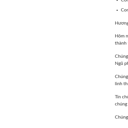
Con
Con
Hương 
Hôm na
thành 
Chúng 
Ngũ ph
Chúng 
linh t
Tín ch
chúng 
Chúng 