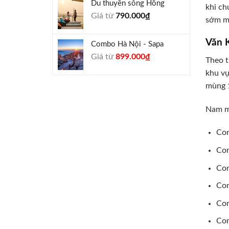
Du thuyền sông Hồng
1.000.000₫.
là:
khi ch
Giá từ
790.000
₫
940.000₫.
sớm mù
Văn 
Combo Hà Nội - Sapa
Giá
Giá
Giá từ
899.000
₫
Theo t
gốc
hiện
khu vự
là:
tại
mùng 1
990.000₫.
là:
899.000₫.
Nam mô
Con
Con
Con
Con
Con
Con