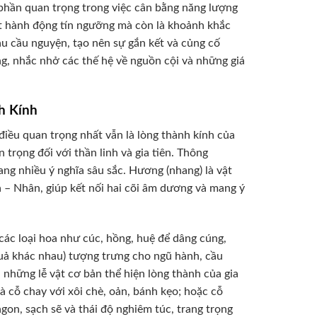
 phần quan trọng trong việc cân bằng năng lượng
ột hành động tín ngưỡng mà còn là khoảnh khắc
au cầu nguyện, tạo nên sự gắn kết và củng cố
ong, nhắc nhở các thế hệ về nguồn cội và những giá
h Kính
điều quan trọng nhất vẫn là lòng thành kính của
 trọng đối với thần linh và gia tiên. Thông
g nhiều ý nghĩa sâu sắc. Hương (nhang) là vật
 – Nhân, giúp kết nối hai cõi âm dương và mang ý
 các loại hoa như cúc, hồng, huệ để dâng cúng,
quả khác nhau) tượng trưng cho ngũ hành, cầu
 những lễ vật cơ bản thể hiện lòng thành của gia
à cỗ chay với xôi chè, oản, bánh kẹo; hoặc cỗ
ngon, sạch sẽ và thái độ nghiêm túc, trang trọng