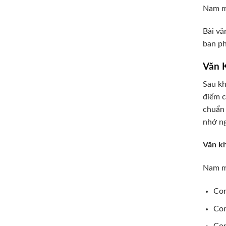
Nam mô
Bài vă
ban ph
Văn 
Sau kh
điểm c
chuẩn 
nhớ ng
Văn kh
Nam mô
Con
Con