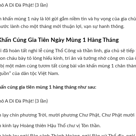
 A Di Đà Phật! (3 lần)
n khấn mùng 1 này là lời gửi gắm niềm tin và hy vọng của gia chủ
ước lành cho một tháng mới thuận lợi, vạn sự hanh thông.
Khấn Cúng Gia Tiên Ngày Mùng 1 Hàng Tháng
i đã hoàn tất nghi lễ cúng Thổ Công và thần linh, gia chủ sẽ tiếp 
on cháu bày tỏ lòng hiếu kính, tri ân và tưởng nhớ công ơn của
bị một mâm cúng tươm tất cùng bài văn khấn mùng 1 chân thành
uồn” của dân tộc Việt Nam.
ấn cúng gia tiên mùng 1 hàng tháng như sau:
 A Di Đà Phật! (3 lần)
 lạy chín phương Trời, mười phương Chư Phật, Chư Phật mười
 kính lạy Hoàng thiên Hậu Thổ chư vị Tôn thần.