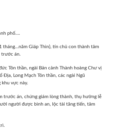
ành phố….
 tháng…năm Giáp Thìn), tín chủ con thành tâm
 trước án.
 đức Tôn thần, ngài Bản cảnh Thành hoàng Chư vị
ổ Địa, Long Mạch Tôn thần, các ngài Ngũ
 khu vực này.
âm trước án, chứng giám lòng thành, thụ hưởng lễ
ười người được bình an, lộc tài tăng tiến, tâm
rì.