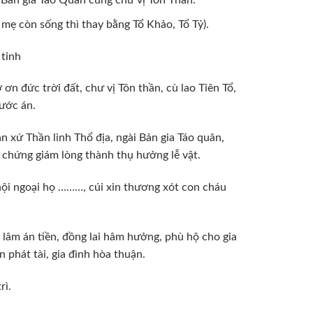
 Bản gia Táo Quân cùng chư vị Tôn Thần.
 mẹ còn sống thì thay bằng Tổ Khảo, Tổ Tỷ).
tỉnh
n đức trời đất, chư vị Tôn thần, cù lao Tiên Tổ,
rước án.
 xứ Thần linh Thổ địa, ngài Bản gia Táo quân,
, chứng giám lòng thành thụ hưởng lễ vật.
 nội ngoại họ ………, cúi xin thương xót con cháu
g lâm án tiền, đồng lai hâm hưởng, phù hộ cho gia
 phát tài, gia đình hòa thuận.
rì.