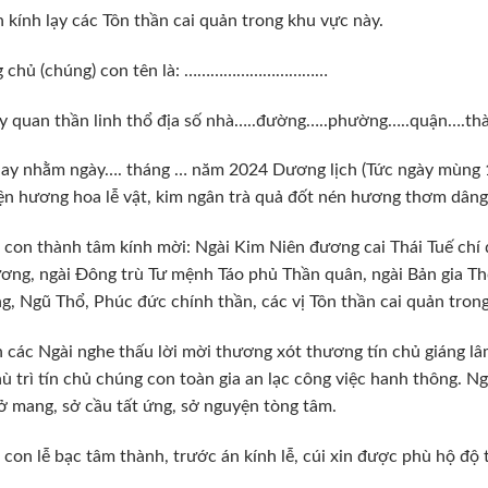
 kính lạy các Tôn thần cai quản trong khu vực này.
 chủ (chúng) con tên là: ……………………………
y quan thần linh thổ địa số nhà…..đường…..phường…..quận….th
y nhằm ngày…. tháng … năm 2024 Dương lịch (Tức ngày mùng 1
ện hương hoa lễ vật, kim ngân trà quả đốt nén hương thơm dâng
con thành tâm kính mời: Ngài Kim Niên đương cai Thái Tuế chí
ơng, ngài Đông trù Tư mệnh Táo phủ Thần quân, ngài Bản gia Th
, Ngũ Thổ, Phúc đức chính thần, các vị Tôn thần cai quản trong
n các Ngài nghe thấu lời mời thương xót thương tín chủ giáng l
hù trì tín chủ chúng con toàn gia an lạc công việc hanh thông. Ng
 mang, sở cầu tất ứng, sở nguyện tòng tâm.
con lễ bạc tâm thành, trước án kính lễ, cúi xin được phù hộ độ t