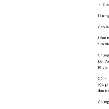
Con
Hương
Con lạ
Hôm na
sửa bi
Chúng 
Đại Vư
Phương
Cúi xi
vật, p
đạo mở
Chúng 