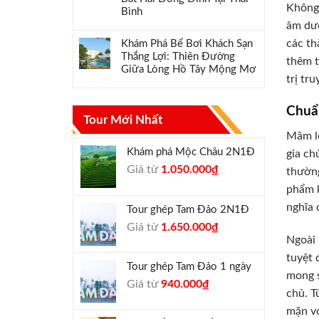
Không 
Bình
âm dươ
các th
Khám Phá Bể Bơi Khách Sạn
Thắng Lợi: Thiên Đường
thêm t
Giữa Lòng Hồ Tây Mộng Mơ
trị tr
Chuẩ
Tour Mới Nhất
Mâm lễ
Khám phá Mộc Châu 2N1Đ
gia ch
Giá
Giá
Giá từ
1.050.000
₫
thường
gốc
hiện
phẩm k
là:
tại
nghĩa 
Tour ghép Tam Đảo 2N1Đ
1.300.000₫.
là:
Giá
Giá
Giá từ
1.650.000
₫
1.050.000₫.
Ngoài 
gốc
hiện
là:
tại
tuyệt 
Tour ghép Tam Đảo 1 ngày
1.800.000₫.
là:
mong s
Giá
Giá
Giá từ
940.000
₫
1.650.000₫.
chủ. T
gốc
hiện
mặn vớ
là:
tại