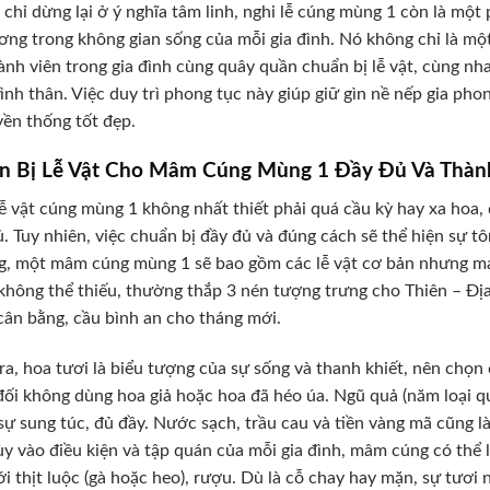
chỉ dừng lại ở ý nghĩa tâm linh, nghi lễ cúng mùng 1 còn là một
ng trong không gian sống của mỗi gia đình. Nó không chỉ là m
ành viên trong gia đình cùng quây quần chuẩn bị lễ vật, cùng nh
ình thân. Việc duy trì phong tục này giúp giữ gìn nề nếp gia ph
uyền thống tốt đẹp.
n Bị Lễ Vật Cho Mâm Cúng Mùng 1 Đầy Đủ Và Thàn
 vật cúng mùng 1 không nhất thiết phải quá cầu kỳ hay xa hoa, 
ủ. Tuy nhiên, việc chuẩn bị đầy đủ và đúng cách sẽ thể hiện sự tôn
, một mâm cúng mùng 1 sẽ bao gồm các lễ vật cơ bản nhưng man
hông thể thiếu, thường thắp 3 nén tượng trưng cho Thiên – Địa
cân bằng, cầu bình an cho tháng mới.
ra, hoa tươi là biểu tượng của sự sống và thanh khiết, nên chọn
đối không dùng hoa giả hoặc hoa đã héo úa. Ngũ quả (năm loại 
ự sung túc, đủ đầy. Nước sạch, trầu cau và tiền vàng mã cũng là
ùy vào điều kiện và tập quán của mỗi gia đình, mâm cúng có thể l
i thịt luộc (gà hoặc heo), rượu. Dù là cỗ chay hay mặn, sự tươi 