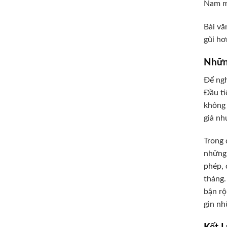
Nam mô
Bài vă
gũi hơ
Nhữn
Để ngh
Đầu ti
không 
giả nh
Trong 
những 
phép, 
tháng.
bận rộ
gìn nh