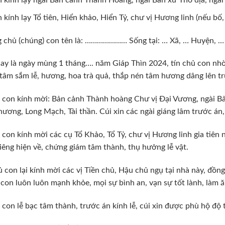
 kính lạy ngài Bản cảnh Thành Hoàng, ngài Bản xứ Thổ địa, ngài
 kính lạy Tổ tiên, Hiển khảo, Hiển Tỷ, chư vị Hương linh (nếu bố,
chủ (chúng) con tên là: ………………… Sống tại: … Xã, … Huyện, … 
y là ngày mùng 1 tháng…. năm Giáp Thìn 2024, tín chủ con nhờ ơ
tâm sắm lễ, hương, hoa trà quả, thắp nén tâm hương dâng lên t
con kính mời: Bản cảnh Thành hoàng Chư vị Đại Vương, ngài Bản
ương, Long Mạch, Tài thần. Cúi xin các ngài giáng lâm trước án
con kính mời các cụ Tổ Khảo, Tổ Tỷ, chư vị Hương linh gia tiên
hiêng hiện về, chứng giám tâm thành, thụ hưởng lễ vật.
ủ con lại kính mời các vị Tiền chủ, Hậu chủ ngụ tại nhà này, đồn
con luôn luôn mạnh khỏe, mọi sự bình an, vạn sự tốt lành, làm ăn
con lễ bạc tâm thành, trước án kính lễ, cúi xin được phù hộ độ t