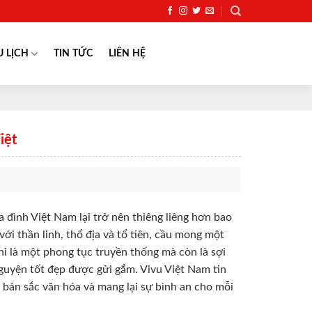
U LỊCH
TIN TỨC
LIÊN HỆ
iệt
a đình Việt Nam lại trở nên thiêng liêng hơn bao
với thần linh, thổ địa và tổ tiên, cầu mong một
ỉ là một phong tục truyền thống mà còn là sợi
nguyện tốt đẹp được gửi gắm. Vivu Việt Nam tin
n bản sắc văn hóa và mang lại sự bình an cho mỗi