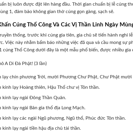
uẩn bị luôn được đặt lên hàng đầu. Thời gian chuẩn bị lễ cúng t
ng 1, đảm bảo không gian thờ cúng gọn gàng, sạch sẽ.
Khấn Cúng Thổ Công Và Các Vị Thần Linh Ngày Mùn
ruyền thống, trước khi cúng gia tiên, gia chủ sẽ tiến hành nghi l
c. Việc này nhằm bẩm báo những việc đã qua và cầu mong sự phù
 cúng Thổ Công dưới đây là một mẫu phổ biến, được nhiều gia 
 A Di Đà Phật! (3 lần)
 lạy chín phương Trời, mười Phương Chư Phật, Chư Phật mười
 kính lạy Hoàng thiên, Hậu Thổ chư vị Tôn thần.
 kính lạy ngài Đông Thần Quân.
 kính lạy ngài Bản gia thổ địa Long Mạch.
 kính lạy các ngài Ngũ phương, Ngũ thổ, Phúc đức Tôn thần.
 kính lạy ngài tiền hậu địa chủ tài thần.