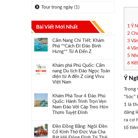
Tour trong ngày
(1)
1
Ý N
Bài Viết Mới Nhất
2
Chu
Cẩm Nang Chi Tiết: Khám
3
Văn
Phá **Cách Đi Đảo Bình
4
Văn
Hưng** Từ A Đến Z
5
Nhữ
6
Kết
Khám phá Phú Quốc: Cẩm
nang Du lịch Đảo Ngọc Toàn
diện từ A đến Z cùng Vivu
Ý Ng
Việt Nam
Trong 
Khám Phá Tour 4 Đảo Phú
“Sóc” 
Quốc: Hành Trình Trọn Vẹn
1 là t
Nam Đảo Với Cáp Treo Hòn
dâng l
Thơm Tuyệt Đỉnh
ra cơ 
Đền Đồng Bằng: Ngôi Đền
tổ tiê
Cổ Kính Thờ Đức Vua Cha
Bát Hải Đông Đình Tại Thái