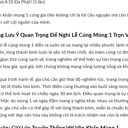
 A Di Đà Phật! (3 lần)
n khấn mùng 1 cúng gia tiên không chỉ là lời cầu nguyện mà còn 
n với cội nguồn của mình.
g Lưu Ý Quan Trọng Để Nghi Lễ Cúng Mùng 1 Trọn 
i lễ cúng mùng 1 diễn ra suôn sẻ và mang lại nhiều phước lành n
ên, lòng thành kính luôn là yếu tố then chốt, dù mâm cúng có đơn
gian thờ cúng sạch sẽ, trang nghiêm sẽ thể hiện sự tôn trọng củ
ư hoa giả, quả giả, bởi chúng không mang năng lượng sống và kh
quá trình hành lễ, gia chủ cần giữ thái độ nghiêm túc, trang trọn
lời lẽ thiếu tôn kính. Thời điểm cúng thường vào buổi sáng mùng
có thể linh hoạt từ chiều ngày 30 âm lịch. Điều quan trọng là s
 Mặc dù mùng 1 và ngày Rằm mang ý nghĩa khác nhau và thường
n, gia chủ vẫn có thể gộp lễ với lòng thành kính, miễn là chuẩn 
ững nét đẹp văn hóa này không chỉ là trách nhiệm mà còn là niề