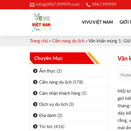
Skip
info@0967.999999.com
0967.999999
to
content
VIVU VIỆT NAM
GIỚI 
Trang chủ
»
Cẩm nang du lịch
»
Văn khấn mùng 1: Giữ
Chuyên Mục
Văn 
Ẩm thực
(2)
Post
Cẩm nang du lịch
(578)
Mỗi kh
Cảm nhận khách hàng
(1)
giờ hế
Dịch vụ du lịch
(3)
tháng 
dây kế
Địa danh
(2)
rằng, 
Tin tức
(416)
mái ấ