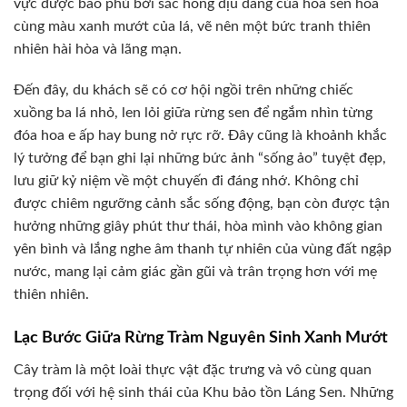
vực được bao phủ bởi sắc hồng dịu dàng của hoa sen hòa
cùng màu xanh mướt của lá, vẽ nên một bức tranh thiên
nhiên hài hòa và lãng mạn.
Đến đây, du khách sẽ có cơ hội ngồi trên những chiếc
xuồng ba lá nhỏ, len lỏi giữa rừng sen để ngắm nhìn từng
đóa hoa e ấp hay bung nở rực rỡ. Đây cũng là khoảnh khắc
lý tưởng để bạn ghi lại những bức ảnh “sống ảo” tuyệt đẹp,
lưu giữ kỷ niệm về một chuyến đi đáng nhớ. Không chỉ
được chiêm ngưỡng cảnh sắc sống động, bạn còn được tận
hưởng những giây phút thư thái, hòa mình vào không gian
yên bình và lắng nghe âm thanh tự nhiên của vùng đất ngập
nước, mang lại cảm giác gần gũi và trân trọng hơn với mẹ
thiên nhiên.
Lạc Bước Giữa Rừng Tràm Nguyên Sinh Xanh Mướt
Cây tràm là một loài thực vật đặc trưng và vô cùng quan
trọng đối với hệ sinh thái của Khu bảo tồn Láng Sen. Những