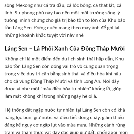
sông Mekong như cá tra dầu, cá lóc bông, cá thát lát, cá
linh. Sự phong phú này tạo nên một môi trường sống lý
tưởng, minh chứng cho giá trị bảo tồn to lớn của Khu bảo
tồn Láng Sen. Đừng quên mang theo máy ảnh để ghi lại
những khoảnh khắc tuyệt vời này nhé.
Láng Sen – Lá Phổi Xanh Của Đồng Tháp Mười
Không chỉ là một điểm đến du lịch sinh thái hấp dẫn, Khu
bảo tồn Láng Sen còn đóng vai trò vô cùng quan trọng
trong việc duy trì cân bằng sinh thái và điều hòa khí hậu
cho cả vùng Đồng Tháp Mười và tỉnh Long An. Nơi đây
được ví như một “máy điều hòa tự nhiên” khổng lồ, giúp
làm mát không khí trong những ngày hè oi ả.
Hệ thống đất ngập nước tự nhiên tại Láng Sen còn có khả
năng lọc bùn, giữ nước và điều tiết dòng chảy, giảm thiểu
đáng kể nguy cơ ngập lụt vào mùa mưa. Những cánh rừng
tràm và thảm thực vật dày đặc giúp giữ đất, chống xói mòn