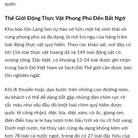
quên.
Thế Giới Động Thực Vật Phong Phú Đến Bất Ngờ
Khu bảo tồn Láng Sen tự hào sở hữu một hệ sinh thái vô
cùng phong phú và đa dạng, là nơi trú ngụ của hàng trăm
loài động thực vật quý hiếm. Theo các khảo sát, nơi đây có
tới 156 loài thực vật hoang dã và 149 loài động vật có
xương sống. Đặc biệt, có khoảng 13-24 loài được ghi nhận
trong Sách Đỏ Việt Nam và Sách Đỏ Thế giới cần được bảo
tồn nghiêm ngặt.
Khi đi thuyền hoặc dạo bước trên những con đường mòn,
du khách có thể dễ dàng bắt gặp những đàn chim rực rỡ
sắc màu như sếu đầu đỏ (một loài chim quý hiếm được
quốc tế công nhận), diệc lửa, diệc xám, cò ốc, giang sen,
điên điển hay le le bay lượn trên bầu trời và ríu rít hót vang.
Dưới mặt nước, hệ thủy sản cũng đa dạng không kém với
hơn 78 loài cá nước ngọt, trong đó có 27 loài đặc hữu của