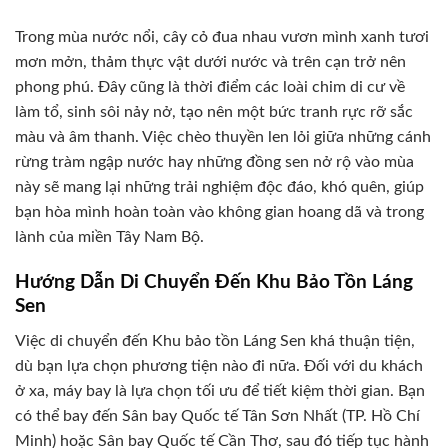
Trong mùa nước nổi, cây cỏ đua nhau vươn mình xanh tươi
mơn mởn, thảm thực vật dưới nước và trên cạn trở nên
phong phú. Đây cũng là thời điểm các loài chim di cư về
làm tổ, sinh sôi nảy nở, tạo nên một bức tranh rực rỡ sắc
màu và âm thanh. Việc chèo thuyền len lỏi giữa những cánh
rừng tràm ngập nước hay những đồng sen nở rộ vào mùa
này sẽ mang lại những trải nghiệm độc đáo, khó quên, giúp
bạn hòa mình hoàn toàn vào không gian hoang dã và trong
lành của miền Tây Nam Bộ.
Hướng Dẫn Di Chuyển Đến Khu Bảo Tồn Láng
Sen
Việc di chuyển đến Khu bảo tồn Láng Sen khá thuận tiện,
dù bạn lựa chọn phương tiện nào đi nữa. Đối với du khách
ở xa, máy bay là lựa chọn tối ưu để tiết kiệm thời gian. Bạn
có thể bay đến Sân bay Quốc tế Tân Sơn Nhất (TP. Hồ Chí
Minh) hoặc Sân bay Quốc tế Cần Thơ, sau đó tiếp tục hành