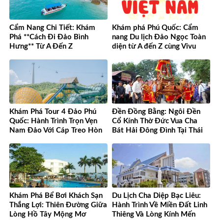
Cẩm Nang Chi Tiết: Khám
Khám phá Phú Quốc: Cẩm
Phá **Cách Đi Đảo Bình
nang Du lịch Đảo Ngọc Toàn
Hưng** Từ A Đến Z
diện từ A đến Z cùng Vivu
Việt Nam
Khám Phá Tour 4 Đảo Phú
Đền Đồng Bằng: Ngôi Đền
Quốc: Hành Trình Trọn Vẹn
Cổ Kính Thờ Đức Vua Cha
Nam Đảo Với Cáp Treo Hòn
Bát Hải Đông Đình Tại Thái
Thơm Tuyệt Đỉnh
Bình
Khám Phá Bể Bơi Khách Sạn
Du Lịch Cha Diệp Bạc Liêu:
Thắng Lợi: Thiên Đường Giữa
Hành Trình Về Miền Đất Linh
Lòng Hồ Tây Mộng Mơ
Thiêng Và Lòng Kính Mến