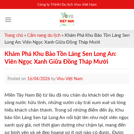
Skip
Công ty TNHH Du lịch Vivu Việt Nam
to
content
Trang chủ
»
Cẩm nang du lịch
»
Khám Phá Khu Bảo Tồn Láng Sen
Long An: Viên Ngọc Xanh Giữa Đồng Tháp Mười
Khám Phá Khu Bảo Tồn Láng Sen Long An:
Viên Ngọc Xanh Giữa Đồng Tháp Mười
Posted on
16/04/2026
by
Vivu Việt Nam
Miền Tây Nam Bộ từ lâu đã níu chân du khách bởi vẻ đẹp
sông nước hữu tình, những vườn cây trái xum xuê và lòng
hiếu khách chân thành. Trong số những điểm đến ấy, Khu
bảo tồn Láng Sen tại Long An nổi bật lên như một viên ngọc
xanh quý giá, nơi thời gian dường như chậm lại, mang đến
sự bình yên và vẻ đẹp hoang sơ ít nơi nào có được. Được