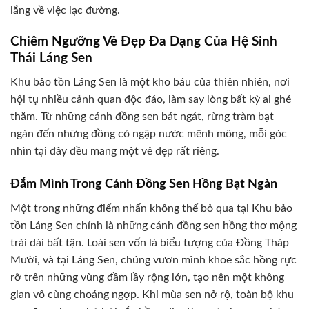
lắng về việc lạc đường.
Chiêm Ngưỡng Vẻ Đẹp Đa Dạng Của Hệ Sinh
Thái Láng Sen
Khu bảo tồn Láng Sen là một kho báu của thiên nhiên, nơi
hội tụ nhiều cảnh quan độc đáo, làm say lòng bất kỳ ai ghé
thăm. Từ những cánh đồng sen bát ngát, rừng tràm bạt
ngàn đến những đồng cỏ ngập nước mênh mông, mỗi góc
nhìn tại đây đều mang một vẻ đẹp rất riêng.
Đắm Mình Trong Cánh Đồng Sen Hồng Bạt Ngàn
Một trong những điểm nhấn không thể bỏ qua tại Khu bảo
tồn Láng Sen chính là những cánh đồng sen hồng thơ mộng
trải dài bất tận. Loài sen vốn là biểu tượng của Đồng Tháp
Mười, và tại Láng Sen, chúng vươn mình khoe sắc hồng rực
rỡ trên những vùng đầm lầy rộng lớn, tạo nên một không
gian vô cùng choáng ngợp. Khi mùa sen nở rộ, toàn bộ khu