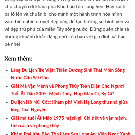
cho chuyến đi khám phá Khu bảo tồn Láng Sen. Hãy xách
ba lô lên và chuẩn bị cho mình một hành trình hòa mình
vào thiên nhiên tuyệt đẹp này, để tận hưởng sự bình yên và
vẻ đẹp trù phú của miền Tây sông nước. Đừng quên chia sẻ
những khoảnh khắc đáng nhớ của bạn với gia đình và bạn
bè nhé!
Xem thêm:
Làng Du Lịch Tre Việt: Thiên Đường Sinh Thái Miền Sông
Nước Gần Sài Gòn
Giải Mã Vận Mệnh và Phong Thủy Toàn Diện Cho Người
Tuổi Ất Dậu 2005: Mệnh Thủy, Hợp Màu Gì, Kỵ Gì?
Du lịch Hồ Núi Cốc: Khám phá Vịnh Hạ Long thu nhỏ giữa
lòng Thái Nguyên
Giải mã tuổi Ất Mão 1975 mệnh gì: Chi tiết về vận mệnh,
tính cách và phong thủy
Khám Phá Khu Bảo Tồn Láng Sen Long An: Viên Ngọc Xanh