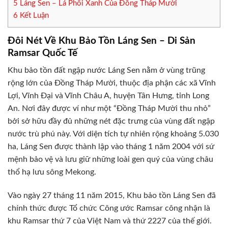
5
Láng Sen – Lá Phổi Xanh Của Đồng Tháp Mười
6
Kết Luận
Đôi Nét Về Khu Bảo Tồn Láng Sen – Di Sản
Ramsar Quốc Tế
Khu bảo tồn đất ngập nước Láng Sen nằm ở vùng trũng
rộng lớn của Đồng Tháp Mười, thuộc địa phận các xã Vĩnh
Lợi, Vĩnh Đại và Vĩnh Châu A, huyện Tân Hưng, tỉnh Long
An. Nơi đây được ví như một “Đồng Tháp Mười thu nhỏ”
bởi sở hữu đầy đủ những nét đặc trưng của vùng đất ngập
nước trù phú này. Với diện tích tự nhiên rộng khoảng 5.030
ha, Láng Sen được thành lập vào tháng 1 năm 2004 với sứ
mệnh bảo vệ và lưu giữ những loài gen quý của vùng châu
thổ hạ lưu sông Mekong.
Vào ngày 27 tháng 11 năm 2015, Khu bảo tồn Láng Sen đã
chính thức được Tổ chức Công ước Ramsar công nhận là
khu Ramsar thứ 7 của Việt Nam và thứ 2227 của thế giới.