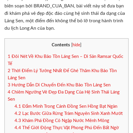
biên soạn bởi BRAND_CUA_BAN, bài viết này sẽ đưa bạn
đi khám phá vẻ đẹp độc đáo cùng hệ sinh thái đa dạng của
Láng Sen, một điểm đến không thể bỏ lỡ trong hành trình
du lịch Long An của bạn.
Contents
[
hide
]
1
Đôi Nét Về Khu Bảo Tồn Láng Sen – Di Sản Ramsar Quốc
Tế
2
Thời Điểm Lý Tưởng Nhất Để Ghé Thăm Khu Bảo Tồn
Láng Sen
3
Hướng Dẫn Di Chuyển Đến Khu Bảo Tồn Láng Sen
4
Chiêm Ngưỡng Vẻ Đẹp Đa Dạng Của Hệ Sinh Thái Láng
Sen
4.1
Đắm Mình Trong Cánh Đồng Sen Hồng Bạt Ngàn
4.2
Lạc Bước Giữa Rừng Tràm Nguyên Sinh Xanh Mướt
4.3
Khám Phá Đồng Cỏ Ngập Nước Mênh Mông
4.4
Thế Giới Động Thực Vật Phong Phú Đến Bất Ngờ