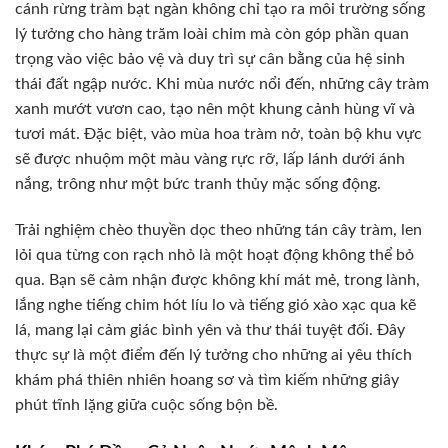
cánh rừng tràm bạt ngàn không chỉ tạo ra môi trường sống
lý tưởng cho hàng trăm loài chim mà còn góp phần quan
trọng vào việc bảo vệ và duy trì sự cân bằng của hệ sinh
thái đất ngập nước. Khi mùa nước nổi đến, những cây tràm
xanh mướt vươn cao, tạo nên một khung cảnh hùng vĩ và
tươi mát. Đặc biệt, vào mùa hoa tràm nở, toàn bộ khu vực
sẽ được nhuộm một màu vàng rực rỡ, lấp lánh dưới ánh
nắng, trông như một bức tranh thủy mặc sống động.
Trải nghiệm chèo thuyền dọc theo những tán cây tràm, len
lỏi qua từng con rạch nhỏ là một hoạt động không thể bỏ
qua. Bạn sẽ cảm nhận được không khí mát mẻ, trong lành,
lắng nghe tiếng chim hót líu lo và tiếng gió xào xạc qua kẽ
lá, mang lại cảm giác bình yên và thư thái tuyệt đối. Đây
thực sự là một điểm đến lý tưởng cho những ai yêu thích
khám phá thiên nhiên hoang sơ và tìm kiếm những giây
phút tĩnh lặng giữa cuộc sống bộn bề.