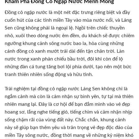
Khám Phá Đồng Cỏ Ngập Nước Mênh Mông
Đồng cỏ ngập nước là một nét đặc trưng riêng biệt và đầy
cuốn hút của các tỉnh miền Tây vào mùa nước nổi, và Láng
Sen cũng không phải là ngoại lệ. Ngồi trên chiếc thuyền
nhỏ, xuôi theo dòng nước êm đềm, du khách sẽ được chiêm
ngưỡng khung cảnh sông nước bao la, hòa cùng những
cánh đồng cỏ xanh mướt trải dài đến tận chân trời. Làn
nước trong xanh phản chiếu bầu trời, đôi khi còn để lộ
những đàn cá tung tăng bơi lội phía dưới, tạo nên một bức
tranh thiên nhiên sống động và hữu tình.
Trải nghiệm tại đồng cỏ ngập nước Láng Sen không chỉ là
ngắm cảnh mà còn là cảm nhận sự bình yên, tự tại mà thiên
nhiên mang lại. Đây là cơ hội để bạn đắm mình vào vẻ đẹp
hoang sơ, lắng nghe tiếng gió, tiếng chim và cảm nhận nhịp
sống chậm rãi của vùng đất này. Chắc chắn, khung cảnh
này sẽ giúp bạn thêm yêu và trân trọng vẻ đẹp độc đáo của
miền Tây sông nước, đồng thời mang về những kỷ niệm khó