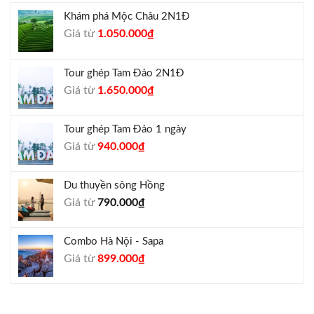
Khám phá Mộc Châu 2N1Đ
Giá
Giá
Giá từ
1.050.000
₫
gốc
hiện
là:
tại
Tour ghép Tam Đảo 2N1Đ
1.300.000₫.
là:
Giá
Giá
Giá từ
1.650.000
₫
1.050.000₫.
gốc
hiện
là:
tại
Tour ghép Tam Đảo 1 ngày
1.800.000₫.
là:
Giá
Giá
Giá từ
940.000
₫
1.650.000₫.
gốc
hiện
là:
tại
Du thuyền sông Hồng
1.000.000₫.
là:
Giá từ
790.000
₫
940.000₫.
Combo Hà Nội - Sapa
Giá
Giá
Giá từ
899.000
₫
gốc
hiện
là:
tại
990.000₫.
là: