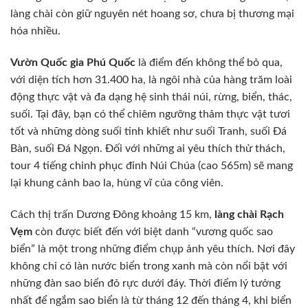
làng chài còn giữ nguyên nét hoang sơ, chưa bị thương mại
hóa nhiều.
Vườn Quốc gia Phú Quốc
là điểm đến không thể bỏ qua,
với diện tích hơn 31.400 ha, là ngôi nhà của hàng trăm loài
động thực vật và đa dạng hệ sinh thái núi, rừng, biển, thác,
suối. Tại đây, bạn có thể chiêm ngưỡng thảm thực vật tươi
tốt và những dòng suối tinh khiết như suối Tranh, suối Đá
Bàn, suối Đá Ngọn. Đối với những ai yêu thích thử thách,
tour 4 tiếng chinh phục đỉnh Núi Chúa (cao 565m) sẽ mang
lại khung cảnh bao la, hùng vĩ của công viên.
Cách thị trấn Dương Đông khoảng 15 km,
làng chài Rạch
Vẹm
còn được biết đến với biệt danh “vương quốc sao
biển” là một trong những điểm chụp ảnh yêu thích. Nơi đây
không chỉ có làn nước biển trong xanh mà còn nổi bật với
những đàn sao biển đỏ rực dưới đáy. Thời điểm lý tưởng
nhất để ngắm sao biển là từ tháng 12 đến tháng 4, khi biển