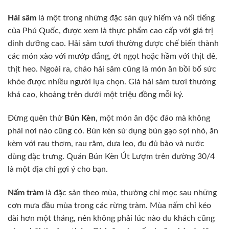
Hải sâm
là một trong những đặc sản quý hiếm và nổi tiếng
của Phú Quốc, được xem là thực phẩm cao cấp với giá trị
dinh dưỡng cao. Hải sâm tươi thường được chế biến thành
các món xào với mướp đắng, ớt ngọt hoặc hầm với thịt dê,
thịt heo. Ngoài ra, cháo hải sâm cũng là món ăn bồi bổ sức
khỏe được nhiều người lựa chọn. Giá hải sâm tươi thường
khá cao, khoảng trên dưới một triệu đồng mỗi ký.
Đừng quên thử
Bún Kèn
, một món ăn độc đáo mà không
phải nơi nào cũng có. Bún kèn sử dụng bún gạo sợi nhỏ, ăn
kèm với rau thơm, rau răm, dưa leo, đu đủ bào và nước
dùng đặc trưng. Quán Bún Kèn Út Lượm trên đường 30/4
là một địa chỉ gợi ý cho bạn.
Nấm tràm
là đặc sản theo mùa, thường chỉ mọc sau những
cơn mưa đầu mùa trong các rừng tràm. Mùa nấm chỉ kéo
dài hơn một tháng, nên không phải lúc nào du khách cũng