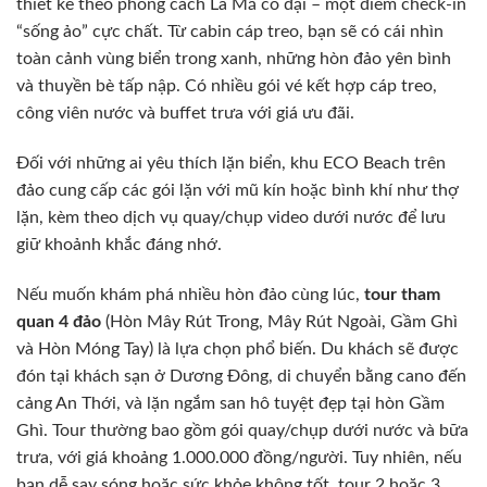
thiết kế theo phong cách La Mã cổ đại – một điểm check-in
“sống ảo” cực chất. Từ cabin cáp treo, bạn sẽ có cái nhìn
toàn cảnh vùng biển trong xanh, những hòn đảo yên bình
và thuyền bè tấp nập. Có nhiều gói vé kết hợp cáp treo,
công viên nước và buffet trưa với giá ưu đãi.
Đối với những ai yêu thích lặn biển, khu ECO Beach trên
đảo cung cấp các gói lặn với mũ kín hoặc bình khí như thợ
lặn, kèm theo dịch vụ quay/chụp video dưới nước để lưu
giữ khoảnh khắc đáng nhớ.
Nếu muốn khám phá nhiều hòn đảo cùng lúc,
tour tham
quan 4 đảo
(Hòn Mây Rút Trong, Mây Rút Ngoài, Gầm Ghì
và Hòn Móng Tay) là lựa chọn phổ biến. Du khách sẽ được
đón tại khách sạn ở Dương Đông, di chuyển bằng cano đến
cảng An Thới, và lặn ngắm san hô tuyệt đẹp tại hòn Gầm
Ghì. Tour thường bao gồm gói quay/chụp dưới nước và bữa
trưa, với giá khoảng 1.000.000 đồng/người. Tuy nhiên, nếu
bạn dễ say sóng hoặc sức khỏe không tốt, tour 2 hoặc 3