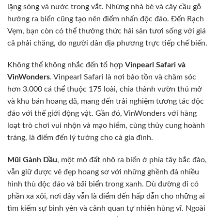
lặng sóng và nước trong vắt. Những nhà bè và cây cầu gỗ
hướng ra biển cũng tạo nên điểm nhấn độc đáo. Đến Rạch
Vẹm, bạn còn có thể thưởng thức hải sản tươi sống với giá
cả phải chăng, do người dân địa phương trực tiếp chế biến.
Không thể không nhắc đến tổ hợp
Vinpearl Safari và
VinWonders
. Vinpearl Safari là nơi bảo tồn và chăm sóc
hơn 3.000 cá thể thuộc 175 loài, chia thành vườn thú mở
và khu bán hoang dã, mang đến trải nghiệm tương tác độc
đáo với thế giới động vật. Gần đó, VinWonders với hàng
loạt trò chơi vui nhộn và mạo hiểm, cùng thủy cung hoành
tráng, là điểm đến lý tưởng cho cả gia đình.
Mũi Gành Dầu
, một mô đất nhô ra biển ở phía tây bắc đảo,
vẫn giữ được vẻ đẹp hoang sơ với những ghềnh đá nhiều
hình thù độc đáo và bãi biển trong xanh. Dù đường đi có
phần xa xôi, nơi đây vẫn là điểm đến hấp dẫn cho những ai
tìm kiếm sự bình yên và cảnh quan tự nhiên hùng vĩ. Ngoài