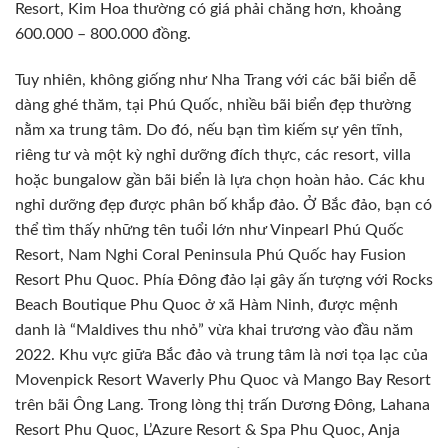
Resort, Kim Hoa thường có giá phải chăng hơn, khoảng
600.000 – 800.000 đồng.
Tuy nhiên, không giống như Nha Trang với các bãi biển dễ
dàng ghé thăm, tại Phú Quốc, nhiều bãi biển đẹp thường
nằm xa trung tâm. Do đó, nếu bạn tìm kiếm sự yên tĩnh,
riêng tư và một kỳ nghỉ dưỡng đích thực, các resort, villa
hoặc bungalow gần bãi biển là lựa chọn hoàn hảo. Các khu
nghỉ dưỡng đẹp được phân bố khắp đảo. Ở Bắc đảo, bạn có
thể tìm thấy những tên tuổi lớn như Vinpearl Phú Quốc
Resort, Nam Nghi Coral Peninsula Phú Quốc hay Fusion
Resort Phu Quoc. Phía Đông đảo lại gây ấn tượng với Rocks
Beach Boutique Phu Quoc ở xã Hàm Ninh, được mệnh
danh là “Maldives thu nhỏ” vừa khai trương vào đầu năm
2022. Khu vực giữa Bắc đảo và trung tâm là nơi tọa lạc của
Movenpick Resort Waverly Phu Quoc và Mango Bay Resort
trên bãi Ông Lang. Trong lòng thị trấn Dương Đông, Lahana
Resort Phu Quoc, L’Azure Resort & Spa Phu Quoc, Anja