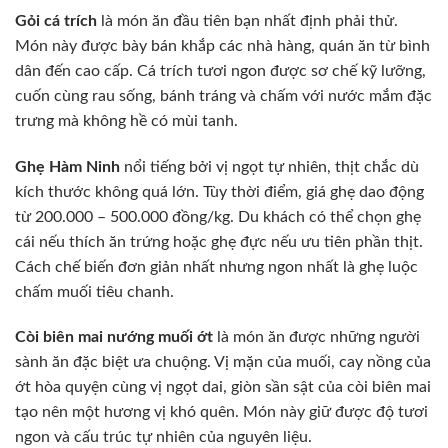
Gỏi cá trích
là món ăn đầu tiên bạn nhất định phải thử.
Món này được bày bán khắp các nhà hàng, quán ăn từ bình
dân đến cao cấp. Cá trích tươi ngon được sơ chế kỹ lưỡng,
cuốn cùng rau sống, bánh tráng và chấm với nước mắm đặc
trưng mà không hề có mùi tanh.
Ghẹ Hàm Ninh
nổi tiếng bởi vị ngọt tự nhiên, thịt chắc dù
kích thước không quá lớn. Tùy thời điểm, giá ghẹ dao động
từ 200.000 – 500.000 đồng/kg. Du khách có thể chọn ghẹ
cái nếu thích ăn trứng hoặc ghẹ đực nếu ưu tiên phần thịt.
Cách chế biến đơn giản nhất nhưng ngon nhất là ghẹ luộc
chấm muối tiêu chanh.
Còi biên mai nướng muối ớt
là món ăn được những người
sành ăn đặc biệt ưa chuộng. Vị mặn của muối, cay nồng của
ớt hòa quyện cùng vị ngọt dai, giòn sần sật của còi biên mai
tạo nên một hương vị khó quên. Món này giữ được độ tươi
ngon và cấu trúc tự nhiên của nguyên liệu.