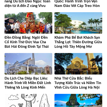
nang Du lịch Đảo Ngọc Toàn
Quốc: Hành Trình Trọn Vẹn
diện từ A đến Z cùng Vivu
Nam Đảo Với Cáp Treo Hòn
Việt Nam
Thơm Tuyệt Đỉnh
Đền Đồng Bằng: Ngôi Đền
Khám Phá Bể Bơi Khách Sạn
Cổ Kính Thờ Đức Vua Cha
Thắng Lợi: Thiên Đường Giữa
Bát Hải Đông Đình Tại Thái
Lòng Hồ Tây Mộng Mơ
Bình
Du Lịch Cha Diệp Bạc Liêu:
Nhà Thờ Cửa Bắc: Biểu
Hành Trình Về Miền Đất Linh
Tượng Kiến Trúc và Niềm Tin
Thiêng Và Lòng Kính Mến
Vĩnh Cửu Giữa Lòng Hà Nội