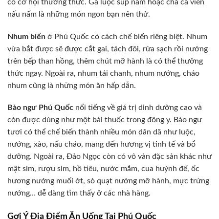
có cơ hội thưởng thức. Gà luộc súp nấm hoặc chả cá viên
nấu nấm là những món ngon bạn nên thử.
Nhum biển
ở Phú Quốc có cách chế biến riêng biệt. Nhum
vừa bắt được sẽ được cắt gai, tách đôi, rửa sạch rồi nướng
trên bếp than hồng, thêm chút mỡ hành là có thể thưởng
thức ngay. Ngoài ra, nhum tái chanh, nhum nướng, cháo
nhum cũng là những món ăn hấp dẫn.
Bào ngư Phú Quốc
nổi tiếng về giá trị dinh dưỡng cao và
còn được dùng như một bài thuốc trong đông y. Bào ngư
tươi có thể chế biến thành nhiều món dân dã như luộc,
nướng, xào, nấu cháo, mang đến hương vị tinh tế và bổ
dưỡng. Ngoài ra, Đảo Ngọc còn có vô vàn đặc sản khác như
mật sim, rượu sim, hồ tiêu, nước mắm, cua huỳnh đế, ốc
hương nướng muối ớt, sò quạt nướng mỡ hành, mực trứng
nướng… dễ dàng tìm thấy ở các nhà hàng.
Gợi Ý Địa Điểm Ăn Uống Tại Phú Quốc