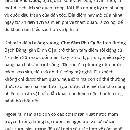
Nhà tù Phú Quốc
, tọa lạc tại xóm Cây Dừa, xã An Thới, là
một di tích lịch sử quan trọng, tái hiện những ký ức bi hùng
về cuộc đấu tranh của dân tộc. Địa điểm này mở cửa hàng
ngày từ 7h đến 17h và miễn phí vé tham quan, là cơ hội để
du khách tìm hiểu sâu hơn về lịch sử.
Khi màn đêm buông xuống,
Chợ đêm Phú Quốc
trên đường
Bạch Đằng, gần Dinh Cậu, trở thành tâm điểm sôi động từ
17h đến 23h vào cuối tuần. Đây là nơi tập trung nhiều quầy
hàng bán hải sản tươi sống, đặc sản địa phương như nước
mắm, kẹo sim, tiêu và đồ thủ công mỹ nghệ. Du khách
không chỉ được tham quan, mua sắm mà còn có thể thưởng
thức các món hải sản tươi ngon được chế biến tại chỗ cùng
nhiều món ăn vặt hấp dẫn khác như kem cuộn, bánh trứng,
bánh bò thốt nốt.
Ngoài ra, nam đảo còn có các cơ sở sản xuất nước mắm
truyền thống, trang trại nuôi cấy ngọc trai và cơ sở sản
xuất rượu sim, mang đến cái nhìn sâu sắc hơn về các nghề