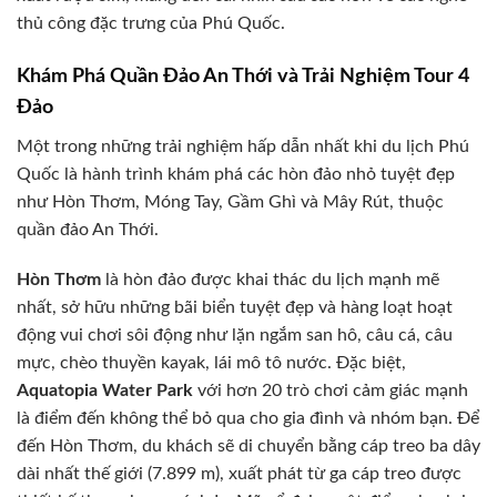
thủ công đặc trưng của Phú Quốc.
Khám Phá Quần Đảo An Thới và Trải Nghiệm Tour 4
Đảo
Một trong những trải nghiệm hấp dẫn nhất khi du lịch Phú
Quốc là hành trình khám phá các hòn đảo nhỏ tuyệt đẹp
như Hòn Thơm, Móng Tay, Gầm Ghì và Mây Rút, thuộc
quần đảo An Thới.
Hòn Thơm
là hòn đảo được khai thác du lịch mạnh mẽ
nhất, sở hữu những bãi biển tuyệt đẹp và hàng loạt hoạt
động vui chơi sôi động như lặn ngắm san hô, câu cá, câu
mực, chèo thuyền kayak, lái mô tô nước. Đặc biệt,
Aquatopia Water Park
với hơn 20 trò chơi cảm giác mạnh
là điểm đến không thể bỏ qua cho gia đình và nhóm bạn. Để
đến Hòn Thơm, du khách sẽ di chuyển bằng cáp treo ba dây
dài nhất thế giới (7.899 m), xuất phát từ ga cáp treo được