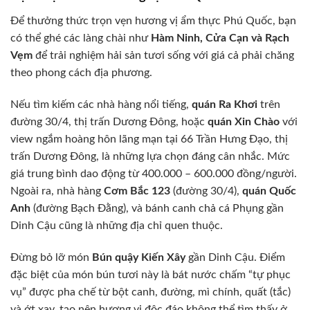
Để thưởng thức trọn vẹn hương vị ẩm thực Phú Quốc, bạn
có thể ghé các làng chài như
Hàm Ninh, Cửa Cạn và Rạch
Vẹm
để trải nghiệm hải sản tươi sống với giá cả phải chăng
theo phong cách địa phương.
Nếu tìm kiếm các nhà hàng nổi tiếng,
quán Ra Khơi
trên
đường 30/4, thị trấn Dương Đông, hoặc
quán Xin Chào
với
view ngắm hoàng hôn lãng mạn tại 66 Trần Hưng Đạo, thị
trấn Dương Đông, là những lựa chọn đáng cân nhắc. Mức
giá trung bình dao động từ 400.000 – 600.000 đồng/người.
Ngoài ra, nhà hàng
Cơm Bắc 123
(đường 30/4),
quán Quốc
Anh
(đường Bạch Đằng), và bánh canh chả cá Phụng gần
Dinh Cậu cũng là những địa chỉ quen thuộc.
Đừng bỏ lỡ món
Bún quậy Kiến Xây
gần Dinh Cậu. Điểm
đặc biệt của món bún tươi này là bát nước chấm “tự phục
vụ” được pha chế từ bột canh, đường, mì chính, quất (tắc)
và ớt xay, tạo nên hương vị độc đáo không thể tìm thấy ở