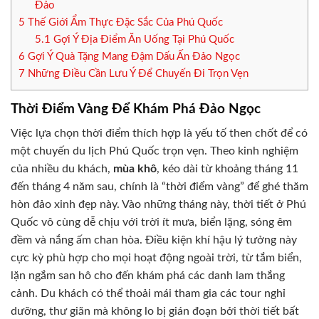
Đảo
5
Thế Giới Ẩm Thực Đặc Sắc Của Phú Quốc
5.1
Gợi Ý Địa Điểm Ăn Uống Tại Phú Quốc
6
Gợi Ý Quà Tặng Mang Đậm Dấu Ấn Đảo Ngọc
7
Những Điều Cần Lưu Ý Để Chuyến Đi Trọn Vẹn
Thời Điểm Vàng Để Khám Phá Đảo Ngọc
Việc lựa chọn thời điểm thích hợp là yếu tố then chốt để có
một chuyến du lịch Phú Quốc trọn vẹn. Theo kinh nghiệm
của nhiều du khách,
mùa khô
, kéo dài từ khoảng tháng 11
đến tháng 4 năm sau, chính là “thời điểm vàng” để ghé thăm
hòn đảo xinh đẹp này. Vào những tháng này, thời tiết ở Phú
Quốc vô cùng dễ chịu với trời ít mưa, biển lặng, sóng êm
đềm và nắng ấm chan hòa. Điều kiện khí hậu lý tưởng này
cực kỳ phù hợp cho mọi hoạt động ngoài trời, từ tắm biển,
lặn ngắm san hô cho đến khám phá các danh lam thắng
cảnh. Du khách có thể thoải mái tham gia các tour nghỉ
dưỡng, thư giãn mà không lo bị gián đoạn bởi thời tiết bất