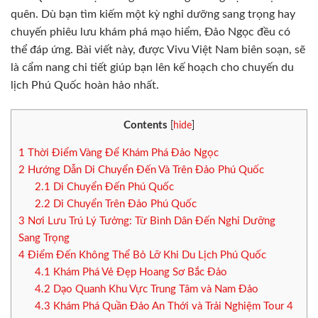
quên. Dù bạn tìm kiếm một kỳ nghỉ dưỡng sang trọng hay
chuyến phiêu lưu khám phá mạo hiểm, Đảo Ngọc đều có
thể đáp ứng. Bài viết này, được Vivu Việt Nam biên soạn, sẽ
là cẩm nang chi tiết giúp bạn lên kế hoạch cho chuyến du
lịch Phú Quốc hoàn hảo nhất.
Contents
[
hide
]
1
Thời Điểm Vàng Để Khám Phá Đảo Ngọc
2
Hướng Dẫn Di Chuyển Đến Và Trên Đảo Phú Quốc
2.1
Di Chuyển Đến Phú Quốc
2.2
Di Chuyển Trên Đảo Phú Quốc
3
Nơi Lưu Trú Lý Tưởng: Từ Bình Dân Đến Nghỉ Dưỡng
Sang Trọng
4
Điểm Đến Không Thể Bỏ Lỡ Khi Du Lịch Phú Quốc
4.1
Khám Phá Vẻ Đẹp Hoang Sơ Bắc Đảo
4.2
Dạo Quanh Khu Vực Trung Tâm và Nam Đảo
4.3
Khám Phá Quần Đảo An Thới và Trải Nghiệm Tour 4