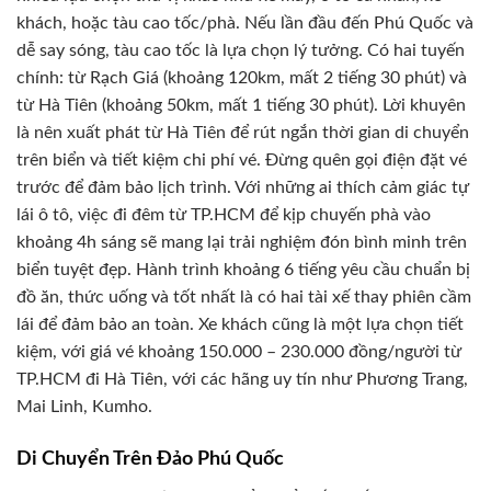
khách, hoặc tàu cao tốc/phà. Nếu lần đầu đến Phú Quốc và
dễ say sóng, tàu cao tốc là lựa chọn lý tưởng. Có hai tuyến
chính: từ Rạch Giá (khoảng 120km, mất 2 tiếng 30 phút) và
từ Hà Tiên (khoảng 50km, mất 1 tiếng 30 phút). Lời khuyên
là nên xuất phát từ Hà Tiên để rút ngắn thời gian di chuyển
trên biển và tiết kiệm chi phí vé. Đừng quên gọi điện đặt vé
trước để đảm bảo lịch trình. Với những ai thích cảm giác tự
lái ô tô, việc đi đêm từ TP.HCM để kịp chuyến phà vào
khoảng 4h sáng sẽ mang lại trải nghiệm đón bình minh trên
biển tuyệt đẹp. Hành trình khoảng 6 tiếng yêu cầu chuẩn bị
đồ ăn, thức uống và tốt nhất là có hai tài xế thay phiên cầm
lái để đảm bảo an toàn. Xe khách cũng là một lựa chọn tiết
kiệm, với giá vé khoảng 150.000 – 230.000 đồng/người từ
TP.HCM đi Hà Tiên, với các hãng uy tín như Phương Trang,
Mai Linh, Kumho.
Di Chuyển Trên Đảo Phú Quốc