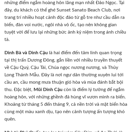
những điểm ngắm hoàng hôn lãng mạn nhất Đảo Ngọc. Tại
đây, du khách có thể ghé Sunset Sanato Beach Club, nơi
trang trí nhiều hoạt cảnh độc đáo từ gỗ tre như cầu dẫn ra
biển, đàn voi nước, ngôi nhà vỏ ốc, tạo nên không gian
tuyệt vời để lưu lại những bức ảnh kỷ niệm trong ánh chiều
tà.
Dinh Bà và Dinh Cậu
là hai điểm đến tâm linh quan trọng
tại thị trấn Dương Đông, gắn liền với nhiều truyền thuyết
về Cậu Quý, Cậu Tài, Chúa ngọc nương nương, và Thủy
Long Thánh Mẫu. Đây là nơi ngư dân thường xuyên lui tới
cầu an, cầu mong mưa thuận gió hòa và mùa đánh bắt bội
thu. Đặc biệt,
Mũi Dinh Cậu
còn là điểm lý tưởng để ngắm
hoàng hôn, với những ghềnh đá hùng vĩ vươn mình ra biển.
Khoảng từ tháng 5 đến tháng 9, cả nền trời và mặt biển hòa
cùng một màu xanh dịu, tạo nên cảnh tượng ấn tượng khó
quên.