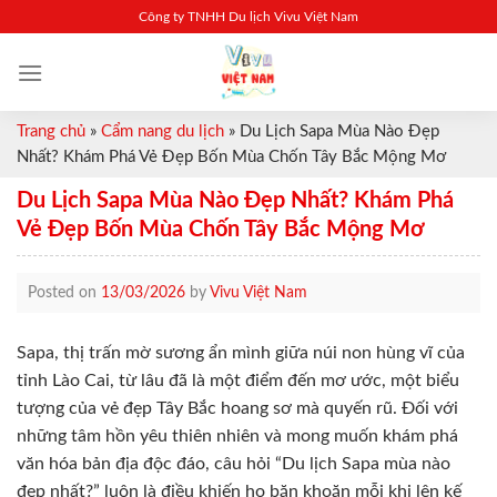
Skip
Công ty TNHH Du lịch Vivu Việt Nam
to
content
Trang chủ
»
Cẩm nang du lịch
»
Du Lịch Sapa Mùa Nào Đẹp
Nhất? Khám Phá Vẻ Đẹp Bốn Mùa Chốn Tây Bắc Mộng Mơ
Du Lịch Sapa Mùa Nào Đẹp Nhất? Khám Phá
Vẻ Đẹp Bốn Mùa Chốn Tây Bắc Mộng Mơ
Posted on
13/03/2026
by
Vivu Việt Nam
Sapa, thị trấn mờ sương ẩn mình giữa núi non hùng vĩ của
tỉnh Lào Cai, từ lâu đã là một điểm đến mơ ước, một biểu
tượng của vẻ đẹp Tây Bắc hoang sơ mà quyến rũ. Đối với
những tâm hồn yêu thiên nhiên và mong muốn khám phá
văn hóa bản địa độc đáo, câu hỏi “Du lịch Sapa mùa nào
đẹp nhất?” luôn là điều khiến họ băn khoăn mỗi khi lên kế