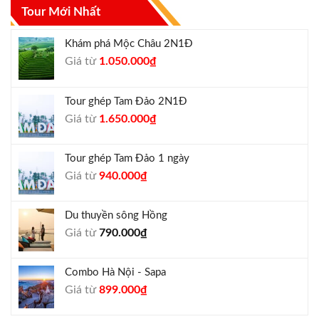
Tour Mới Nhất
Khám phá Mộc Châu 2N1Đ
Giá
Giá
Giá từ
1.050.000
₫
gốc
hiện
là:
tại
Tour ghép Tam Đảo 2N1Đ
1.300.000₫.
là:
Giá
Giá
Giá từ
1.650.000
₫
1.050.000₫.
gốc
hiện
là:
tại
Tour ghép Tam Đảo 1 ngày
1.800.000₫.
là:
Giá
Giá
Giá từ
940.000
₫
1.650.000₫.
gốc
hiện
là:
tại
Du thuyền sông Hồng
1.000.000₫.
là:
Giá từ
790.000
₫
940.000₫.
Combo Hà Nội - Sapa
Giá
Giá
Giá từ
899.000
₫
gốc
hiện