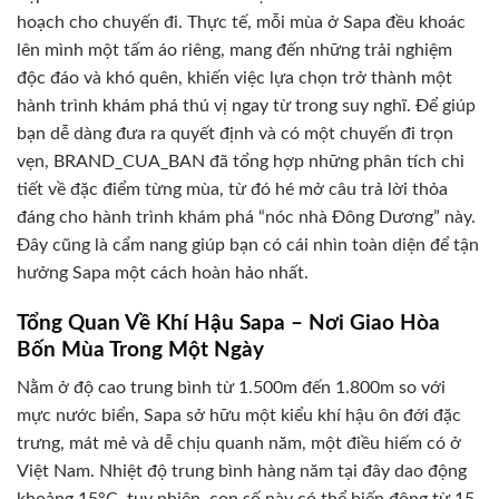
hoạch cho chuyến đi. Thực tế, mỗi mùa ở Sapa đều khoác
lên mình một tấm áo riêng, mang đến những trải nghiệm
độc đáo và khó quên, khiến việc lựa chọn trở thành một
hành trình khám phá thú vị ngay từ trong suy nghĩ. Để giúp
bạn dễ dàng đưa ra quyết định và có một chuyến đi trọn
vẹn, BRAND_CUA_BAN đã tổng hợp những phân tích chi
tiết về đặc điểm từng mùa, từ đó hé mở câu trả lời thỏa
đáng cho hành trình khám phá “nóc nhà Đông Dương” này.
Đây cũng là cẩm nang giúp bạn có cái nhìn toàn diện để tận
hưởng Sapa một cách hoàn hảo nhất.
Tổng Quan Về Khí Hậu Sapa – Nơi Giao Hòa
Bốn Mùa Trong Một Ngày
Nằm ở độ cao trung bình từ 1.500m đến 1.800m so với
mực nước biển, Sapa sở hữu một kiểu khí hậu ôn đới đặc
trưng, mát mẻ và dễ chịu quanh năm, một điều hiếm có ở
Việt Nam. Nhiệt độ trung bình hàng năm tại đây dao động