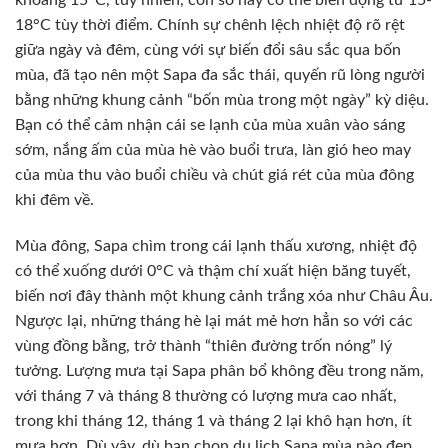
khoảng 15°C, tuy nhiên, con số này có thể biến động từ 15-
18°C tùy thời điểm. Chính sự chênh lệch nhiệt độ rõ rệt
giữa ngày và đêm, cùng với sự biến đổi sâu sắc qua bốn
mùa, đã tạo nên một Sapa đa sắc thái, quyến rũ lòng người
bằng những khung cảnh “bốn mùa trong một ngày” kỳ diệu.
Bạn có thể cảm nhận cái se lạnh của mùa xuân vào sáng
sớm, nắng ấm của mùa hè vào buổi trưa, làn gió heo may
của mùa thu vào buổi chiều và chút giá rét của mùa đông
khi đêm về.
Mùa đông, Sapa chìm trong cái lạnh thấu xương, nhiệt độ
có thể xuống dưới 0°C và thậm chí xuất hiện băng tuyết,
biến nơi đây thành một khung cảnh trắng xóa như Châu Âu.
Ngược lại, những tháng hè lại mát mẻ hơn hẳn so với các
vùng đồng bằng, trở thành “thiên đường trốn nóng” lý
tưởng. Lượng mưa tại Sapa phân bổ không đều trong năm,
với tháng 7 và tháng 8 thường có lượng mưa cao nhất,
trong khi tháng 12, tháng 1 và tháng 2 lại khô hạn hơn, ít
mưa hơn. Dù vậy, dù bạn chọn du lịch Sapa mùa nào đẹp