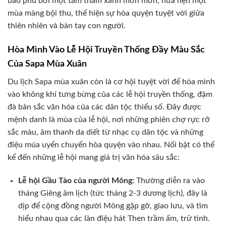
bao phủ bởi một tấm thảm xanh mơn mởn, hứa hẹn một
mùa màng bội thu, thể hiện sự hòa quyện tuyệt vời giữa
thiên nhiên và bàn tay con người.
Hòa Mình Vào Lễ Hội Truyền Thống Đầy Màu Sắc
Của Sapa Mùa Xuân
Du lịch Sapa mùa xuân còn là cơ hội tuyệt vời để hòa mình
vào không khí tưng bừng của các lễ hội truyền thống, đậm
đà bản sắc văn hóa của các dân tộc thiểu số. Đây được
mệnh danh là mùa của lễ hội, nơi những phiên chợ rực rỡ
sắc màu, âm thanh da diết từ nhạc cụ dân tộc và những
điệu múa uyển chuyển hòa quyện vào nhau. Nổi bật có thể
kể đến những lễ hội mang giá trị văn hóa sâu sắc:
Lễ hội Gầu Tào của người Mông:
Thường diễn ra vào
tháng Giêng âm lịch (tức tháng 2-3 dương lịch), đây là
dịp để cộng đồng người Mông gặp gỡ, giao lưu, và tìm
hiểu nhau qua các làn điệu hát Then trầm ấm, trữ tình.