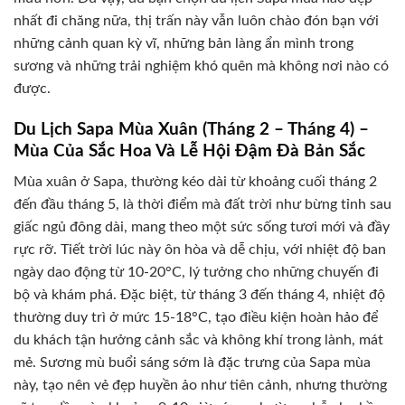
nhất đi chăng nữa, thị trấn này vẫn luôn chào đón bạn với
những cảnh quan kỳ vĩ, những bản làng ẩn mình trong
sương và những trải nghiệm khó quên mà không nơi nào có
được.
Du Lịch Sapa Mùa Xuân (Tháng 2 – Tháng 4) –
Mùa Của Sắc Hoa Và Lễ Hội Đậm Đà Bản Sắc
Mùa xuân ở Sapa, thường kéo dài từ khoảng cuối tháng 2
đến đầu tháng 5, là thời điểm mà đất trời như bừng tỉnh sau
giấc ngủ đông dài, mang theo một sức sống tươi mới và đầy
rực rỡ. Tiết trời lúc này ôn hòa và dễ chịu, với nhiệt độ ban
ngày dao động từ 10-20°C, lý tưởng cho những chuyến đi
bộ và khám phá. Đặc biệt, từ tháng 3 đến tháng 4, nhiệt độ
thường duy trì ở mức 15-18°C, tạo điều kiện hoàn hảo để
du khách tận hưởng cảnh sắc và không khí trong lành, mát
mẻ. Sương mù buổi sáng sớm là đặc trưng của Sapa mùa
này, tạo nên vẻ đẹp huyền ảo như tiên cảnh, nhưng thường