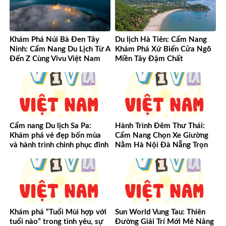
Khám Phá Núi Bà Đen Tây
Du lịch Hà Tiên: Cẩm Nang
Ninh: Cẩm Nang Du Lịch Từ A
Khám Phá Xứ Biển Cửa Ngõ
Đến Z Cùng Vivu Việt Nam
Miền Tây Đậm Chất
Cẩm nang Du lịch Sa Pa:
Hành Trình Đêm Thư Thái:
Khám phá vẻ đẹp bốn mùa
Cẩm Nang Chọn Xe Giường
và hành trình chinh phục đỉnh
Nằm Hà Nội Đà Nẵng Trọn
cao Tây Bắc
Vẹn Từ A-Z
Khám phá “Tuổi Mùi hợp với
Sun World Vung Tau: Thiên
tuổi nào” trong tình yêu, sự
Đường Giải Trí Mới Mẻ Nâng