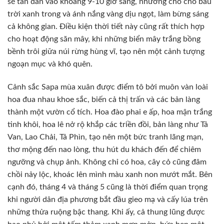
sẽ tan dần vào khoảng 9-10 giờ sáng, nhường chỗ cho bầu
trời xanh trong và ánh nắng vàng dịu ngọt, làm bừng sáng
cả không gian. Điều kiện thời tiết này cũng rất thích hợp
cho hoạt động săn mây, khi những biển mây trắng bồng
bềnh trôi giữa núi rừng hùng vĩ, tạo nên một cảnh tượng
ngoạn mục và khó quên.
Cảnh sắc Sapa mùa xuân được điểm tô bởi muôn vàn loài
hoa đua nhau khoe sắc, biến cả thị trấn và các bản làng
thành một vườn cổ tích. Hoa đào phai e ấp, hoa mận trắng
tinh khôi, hoa lê nở rộ khắp các triền đồi, bản làng như Tả
Van, Lao Chải, Tả Phìn, tạo nên một bức tranh lãng mạn,
thơ mộng đến nao lòng, thu hút du khách đến để chiêm
ngưỡng và chụp ảnh. Không chỉ có hoa, cây cỏ cũng đâm
chồi nảy lộc, khoác lên mình màu xanh non mướt mắt. Bên
cạnh đó, tháng 4 và tháng 5 cũng là thời điểm quan trọng
khi người dân địa phương bắt đầu gieo mạ và cấy lúa trên
những thửa ruộng bậc thang. Khi ấy, cả thung lũng được