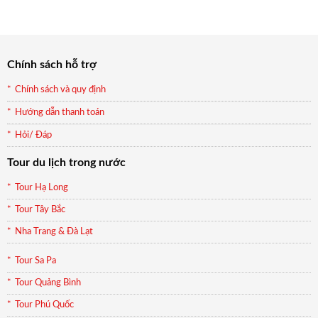
là:
tại
990.000₫.
là:
899.000₫.
Chính sách hỗ trợ
Chính sách và quy định
Hướng dẫn thanh toán
Hỏi/ Đáp
Tour du lịch trong nước
Tour Hạ Long
Tour Tây Bắc
Nha Trang & Đà Lạt
Tour Sa Pa
Tour Quảng Bình
Tour Phú Quốc