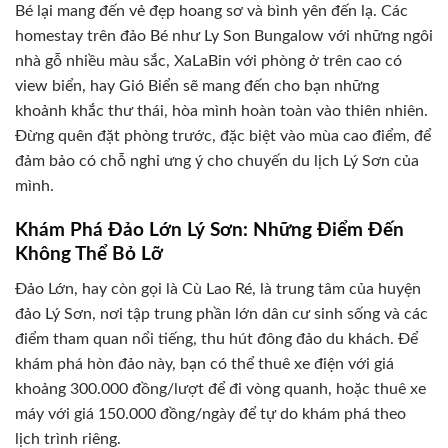
Bé lại mang đến vẻ đẹp hoang sơ và bình yên đến lạ. Các
homestay trên đảo Bé như Ly Son Bungalow với những ngôi
nhà gỗ nhiều màu sắc, XaLaBin với phòng ở trên cao có
view biển, hay Gió Biển sẽ mang đến cho bạn những
khoảnh khắc thư thái, hòa mình hoàn toàn vào thiên nhiên.
Đừng quên đặt phòng trước, đặc biệt vào mùa cao điểm, để
đảm bảo có chỗ nghỉ ưng ý cho chuyến du lịch Lý Sơn của
mình.
Khám Phá Đảo Lớn Lý Sơn: Những Điểm Đến
Không Thể Bỏ Lỡ
Đảo Lớn, hay còn gọi là Cù Lao Ré, là trung tâm của huyện
đảo Lý Sơn, nơi tập trung phần lớn dân cư sinh sống và các
điểm tham quan nổi tiếng, thu hút đông đảo du khách. Để
khám phá hòn đảo này, bạn có thể thuê xe điện với giá
khoảng 300.000 đồng/lượt để đi vòng quanh, hoặc thuê xe
máy với giá 150.000 đồng/ngày để tự do khám phá theo
lịch trình riêng.