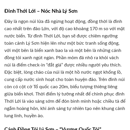
Đỉnh Thới Lới – Nóc Nhà Lý Sơn
Đây là ngọn núi lửa đã ngừng hoạt động, đồng thời là đỉnh
cao nhất trên đảo Lớn, với độ cao khoảng 170 m so với mặt
nước biển. Từ đỉnh Thới Lới, bạn sẽ được chiêm ngưỡng
toàn cảnh Lý Sơn hiện lên như một bức tranh sống động,
với một bên là biển xanh bao la và một bên là những cánh
đồng tỏi xanh ngút ngàn. Phần mỏm đá nhô ra khỏi vách
núi là điểm check-in “đắt giá” được nhiều người yêu thích.
Đặc biệt, lòng chảo của núi là một hồ nước ngọt khổng lồ,
cung cấp nước sinh hoạt cho toàn huyện đảo. Trên đỉnh núi
còn có cột cờ Tổ quốc cao 20m, biểu tượng thiêng liêng
giữa biển khơi. Thời điểm lý tưởng nhất để chinh phục đỉnh
Thới Lới là vào sáng sớm để đón bình minh hoặc chiều tà để
ngắm hoàng hôn, khi ánh sáng tự nhiên tạo nên khung cảnh
lung linh, huyền ảo.
Cánh Đồng Tỏi Lý Sơn – “Vương Quốc Tỏi”