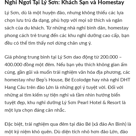
Nghỉ Ngơi Tại Lý Sơn: Khách Sạn và Homestay
Lý Sơn, dù là một huyện đảo, nhưng không thiếu các lựa
chọn lưu trú đa dạng, phù hợp với mọi sở thích và ngân
sách của du khách. Từ những nhà nghỉ bình dân, homestay
phong cách trẻ trung đến các khu nghỉ dưỡng cao cấp, bạn
đều có thể tìm thấy nơi dừng chân ưng ý.
Giá phòng trung bình tại Lý Sơn dao động từ 200.000 –
400.000 đồng một đêm. Nếu bạn yêu thích không gian ấm
cúng, gần gũi và muốn trải nghiệm văn hóa địa phương, các
homestay như Bep’s House, Bé Ecolodge hay nhà nghỉ DHT
Hang Câu trên đảo Lớn là những gợi ý tuyệt vời. Đối với
những ai tìm kiếm sự tiện nghi và tầm nhìn hướng biển
tuyệt đẹp, khu nghỉ dưỡng Lý Sơn Pearl Hotel & Resort là
một lựa chọn đáng cân nhắc.
Đặc biệt, trải nghiệm qua đêm tại đảo Bé (xã đảo An Bình) là
một kỷ niệm khó quên. Dù diện tích nhỏ hơn đảo Lớn, đảo