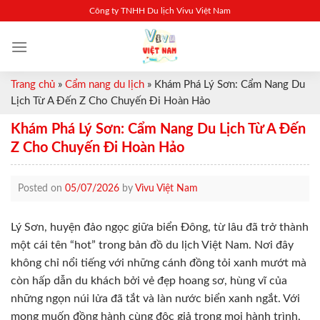
Skip
Công ty TNHH Du lịch Vivu Việt Nam
to
content
Trang chủ
»
Cẩm nang du lịch
»
Khám Phá Lý Sơn: Cẩm Nang Du
Lịch Từ A Đến Z Cho Chuyến Đi Hoàn Hảo
Khám Phá Lý Sơn: Cẩm Nang Du Lịch Từ A Đến
Z Cho Chuyến Đi Hoàn Hảo
Posted on
05/07/2026
by
Vivu Việt Nam
Lý Sơn, huyện đảo ngọc giữa biển Đông, từ lâu đã trở thành
một cái tên “hot” trong bản đồ du lịch Việt Nam. Nơi đây
không chỉ nổi tiếng với những cánh đồng tỏi xanh mướt mà
còn hấp dẫn du khách bởi vẻ đẹp hoang sơ, hùng vĩ của
những ngọn núi lửa đã tắt và làn nước biển xanh ngắt. Với
mong muốn đồng hành cùng độc giả trong mọi hành trình,