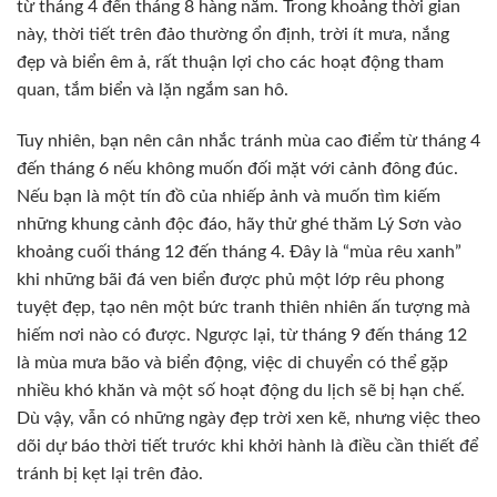
từ tháng 4 đến tháng 8 hàng năm. Trong khoảng thời gian
này, thời tiết trên đảo thường ổn định, trời ít mưa, nắng
đẹp và biển êm ả, rất thuận lợi cho các hoạt động tham
quan, tắm biển và lặn ngắm san hô.
Tuy nhiên, bạn nên cân nhắc tránh mùa cao điểm từ tháng 4
đến tháng 6 nếu không muốn đối mặt với cảnh đông đúc.
Nếu bạn là một tín đồ của nhiếp ảnh và muốn tìm kiếm
những khung cảnh độc đáo, hãy thử ghé thăm Lý Sơn vào
khoảng cuối tháng 12 đến tháng 4. Đây là “mùa rêu xanh”
khi những bãi đá ven biển được phủ một lớp rêu phong
tuyệt đẹp, tạo nên một bức tranh thiên nhiên ấn tượng mà
hiếm nơi nào có được. Ngược lại, từ tháng 9 đến tháng 12
là mùa mưa bão và biển động, việc di chuyển có thể gặp
nhiều khó khăn và một số hoạt động du lịch sẽ bị hạn chế.
Dù vậy, vẫn có những ngày đẹp trời xen kẽ, nhưng việc theo
dõi dự báo thời tiết trước khi khởi hành là điều cần thiết để
tránh bị kẹt lại trên đảo.