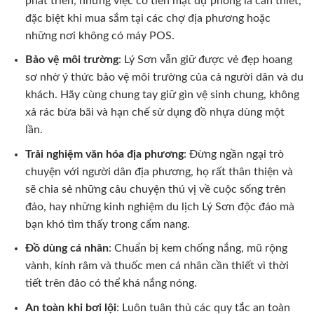
phát triển, nhưng việc có tiền mặt dự phòng là cần thiết,
đặc biệt khi mua sắm tại các chợ địa phương hoặc
những nơi không có máy POS.
Bảo vệ môi trường
: Lý Sơn vẫn giữ được vẻ đẹp hoang
sơ nhờ ý thức bảo vệ môi trường của cả người dân và du
khách. Hãy cùng chung tay giữ gìn vệ sinh chung, không
xả rác bừa bãi và hạn chế sử dụng đồ nhựa dùng một
lần.
Trải nghiệm văn hóa địa phương
: Đừng ngần ngại trò
chuyện với người dân địa phương, họ rất thân thiện và
sẽ chia sẻ những câu chuyện thú vị về cuộc sống trên
đảo, hay những kinh nghiệm du lịch Lý Sơn độc đáo mà
bạn khó tìm thấy trong cẩm nang.
Đồ dùng cá nhân
: Chuẩn bị kem chống nắng, mũ rộng
vành, kính râm và thuốc men cá nhân cần thiết vì thời
tiết trên đảo có thể khá nắng nóng.
An toàn khi bơi lội
: Luôn tuân thủ các quy tắc an toàn