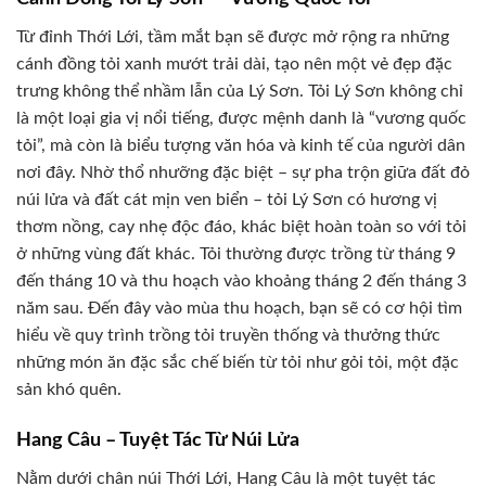
Từ đỉnh Thới Lới, tầm mắt bạn sẽ được mở rộng ra những
cánh đồng tỏi xanh mướt trải dài, tạo nên một vẻ đẹp đặc
trưng không thể nhầm lẫn của Lý Sơn. Tỏi Lý Sơn không chỉ
là một loại gia vị nổi tiếng, được mệnh danh là “vương quốc
tỏi”, mà còn là biểu tượng văn hóa và kinh tế của người dân
nơi đây. Nhờ thổ nhưỡng đặc biệt – sự pha trộn giữa đất đỏ
núi lửa và đất cát mịn ven biển – tỏi Lý Sơn có hương vị
thơm nồng, cay nhẹ độc đáo, khác biệt hoàn toàn so với tỏi
ở những vùng đất khác. Tỏi thường được trồng từ tháng 9
đến tháng 10 và thu hoạch vào khoảng tháng 2 đến tháng 3
năm sau. Đến đây vào mùa thu hoạch, bạn sẽ có cơ hội tìm
hiểu về quy trình trồng tỏi truyền thống và thưởng thức
những món ăn đặc sắc chế biến từ tỏi như gỏi tỏi, một đặc
sản khó quên.
Hang Câu – Tuyệt Tác Từ Núi Lửa
Nằm dưới chân núi Thới Lới, Hang Câu là một tuyệt tác