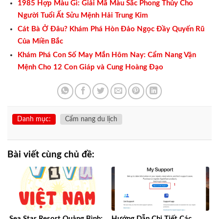
1985 Hợp Màu Gì: Giải Mã Màu Sắc Phong Thủy Cho
Người Tuổi Ất Sửu Mệnh Hải Trung Kim
Cát Bà Ở Đâu? Khám Phá Hòn Đảo Ngọc Đầy Quyến Rũ
Của Miền Bắc
Khám Phá Con Số May Mắn Hôm Nay: Cẩm Nang Vận
Mệnh Cho 12 Con Giáp và Cung Hoàng Đạo
Danh mục:
Cẩm nang du lịch
Bài viết cùng chủ đề:
Sea Star Resort Quảng Bình:
Hướng Dẫn Chi Tiết Các