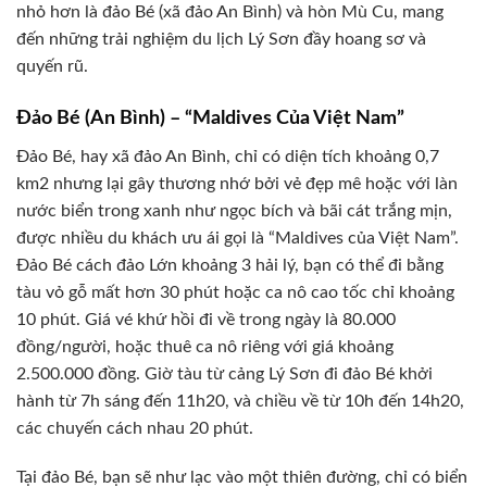
nhỏ hơn là đảo Bé (xã đảo An Bình) và hòn Mù Cu, mang
đến những trải nghiệm du lịch Lý Sơn đầy hoang sơ và
quyến rũ.
Đảo Bé (An Bình) – “Maldives Của Việt Nam”
Đảo Bé, hay xã đảo An Bình, chỉ có diện tích khoảng 0,7
km2 nhưng lại gây thương nhớ bởi vẻ đẹp mê hoặc với làn
nước biển trong xanh như ngọc bích và bãi cát trắng mịn,
được nhiều du khách ưu ái gọi là “Maldives của Việt Nam”.
Đảo Bé cách đảo Lớn khoảng 3 hải lý, bạn có thể đi bằng
tàu vỏ gỗ mất hơn 30 phút hoặc ca nô cao tốc chỉ khoảng
10 phút. Giá vé khứ hồi đi về trong ngày là 80.000
đồng/người, hoặc thuê ca nô riêng với giá khoảng
2.500.000 đồng. Giờ tàu từ cảng Lý Sơn đi đảo Bé khởi
hành từ 7h sáng đến 11h20, và chiều về từ 10h đến 14h20,
các chuyến cách nhau 20 phút.
Tại đảo Bé, bạn sẽ như lạc vào một thiên đường, chỉ có biển