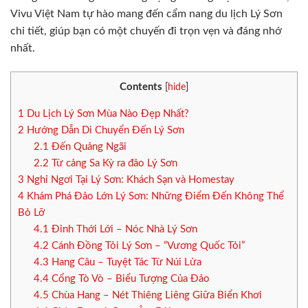
Vivu Việt Nam tự hào mang đến cẩm nang du lịch Lý Sơn
chi tiết, giúp bạn có một chuyến đi trọn vẹn và đáng nhớ
nhất.
Contents
[
hide
]
1
Du Lịch Lý Sơn Mùa Nào Đẹp Nhất?
2
Hướng Dẫn Di Chuyển Đến Lý Sơn
2.1
Đến Quảng Ngãi
2.2
Từ cảng Sa Kỳ ra đảo Lý Sơn
3
Nghỉ Ngơi Tại Lý Sơn: Khách Sạn và Homestay
4
Khám Phá Đảo Lớn Lý Sơn: Những Điểm Đến Không Thể
Bỏ Lỡ
4.1
Đỉnh Thới Lới – Nóc Nhà Lý Sơn
4.2
Cánh Đồng Tỏi Lý Sơn – “Vương Quốc Tỏi”
4.3
Hang Câu – Tuyệt Tác Từ Núi Lửa
4.4
Cổng Tò Vò – Biểu Tượng Của Đảo
4.5
Chùa Hang – Nét Thiêng Liêng Giữa Biển Khơi