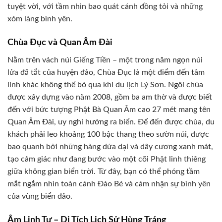
tuyệt vời, với tầm nhìn bao quát cánh đồng tỏi và những
xóm làng bình yên.
Chùa Đục và Quan Âm Đài
Nằm trên vách núi Giếng Tiền – một trong năm ngọn núi
lửa đã tắt của huyện đảo, Chùa Đục là một điểm đến tâm
linh khác không thể bỏ qua khi du lịch Lý Sơn. Ngôi chùa
được xây dựng vào năm 2008, gồm ba am thờ và được biết
đến với bức tượng Phật Bà Quan Âm cao 27 mét mang tên
Quan Âm Đài, uy nghi hướng ra biển. Để đến được chùa, du
khách phải leo khoảng 100 bậc thang theo sườn núi, được
bao quanh bởi những hàng dứa dại và dây cương xanh mát,
tạo cảm giác như đang bước vào một cõi Phật linh thiêng
giữa không gian biển trời. Từ đây, bạn có thể phóng tầm
mắt ngắm nhìn toàn cảnh Đảo Bé và cảm nhận sự bình yên
của vùng biển đảo.
Âm Linh Tự – Di Tích Lịch Sử Hùng Tráng