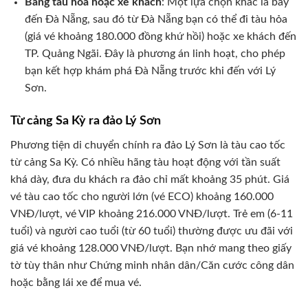
Bằng tàu hỏa hoặc xe khách
: Một lựa chọn khác là bay
đến Đà Nẵng, sau đó từ Đà Nẵng bạn có thể đi tàu hỏa
(giá vé khoảng 180.000 đồng khứ hồi) hoặc xe khách đến
TP. Quảng Ngãi. Đây là phương án linh hoạt, cho phép
bạn kết hợp khám phá Đà Nẵng trước khi đến với Lý
Sơn.
Từ cảng Sa Kỳ ra đảo Lý Sơn
Phương tiện di chuyển chính ra đảo Lý Sơn là tàu cao tốc
từ cảng Sa Kỳ. Có nhiều hãng tàu hoạt động với tần suất
khá dày, đưa du khách ra đảo chỉ mất khoảng 35 phút. Giá
vé tàu cao tốc cho người lớn (vé ECO) khoảng 160.000
VNĐ/lượt, vé VIP khoảng 216.000 VNĐ/lượt. Trẻ em (6-11
tuổi) và người cao tuổi (từ 60 tuổi) thường được ưu đãi với
giá vé khoảng 128.000 VNĐ/lượt. Bạn nhớ mang theo giấy
tờ tùy thân như Chứng minh nhân dân/Căn cước công dân
hoặc bằng lái xe để mua vé.