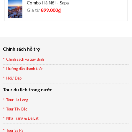
Combo Hà Nội - Sapa
Giá
Giá
Giá từ
899.000
₫
gốc
hiện
là:
tại
990.000₫.
là:
899.000₫.
Chính sách hỗ trợ
Chính sách và quy định
Hướng dẫn thanh toán
Hỏi/ Đáp
Tour du lịch trong nước
Tour Hạ Long
Tour Tây Bắc
Nha Trang & Đà Lạt
Tour Sa Pa