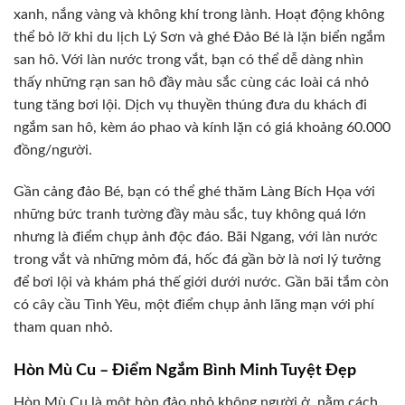
xanh, nắng vàng và không khí trong lành. Hoạt động không
thể bỏ lỡ khi du lịch Lý Sơn và ghé Đảo Bé là lặn biển ngắm
san hô. Với làn nước trong vắt, bạn có thể dễ dàng nhìn
thấy những rạn san hô đầy màu sắc cùng các loài cá nhỏ
tung tăng bơi lội. Dịch vụ thuyền thúng đưa du khách đi
ngắm san hô, kèm áo phao và kính lặn có giá khoảng 60.000
đồng/người.
Gần cảng đảo Bé, bạn có thể ghé thăm Làng Bích Họa với
những bức tranh tường đầy màu sắc, tuy không quá lớn
nhưng là điểm chụp ảnh độc đáo. Bãi Ngang, với làn nước
trong vắt và những mỏm đá, hốc đá gần bờ là nơi lý tưởng
để bơi lội và khám phá thế giới dưới nước. Gần bãi tắm còn
có cây cầu Tình Yêu, một điểm chụp ảnh lãng mạn với phí
tham quan nhỏ.
Hòn Mù Cu – Điểm Ngắm Bình Minh Tuyệt Đẹp
Hòn Mù Cu là một hòn đảo nhỏ không người ở, nằm cách