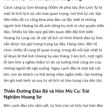
Cách cảng Lý Sơn khoảng 500m về phía tây, Âm Linh Tự là
một di tích lịch sử văn hóa quan trọng, nơi thờ tự các bậc
tiền hiền đã có công khai phá đảo và đặc biệt là những
người lính Hoàng Sa đã anh dũng hy sinh vì chủ quyền biển
đảo. Nhiều tài liệu quý giá liên quan đến đội lính biển
Hoàng Sa cùng các di vật về lịch sử hình thành đảo Lý Sơn
vẫn được lưu giữ trang trọng tại đây. Hàng năm, đền tổ
chức nhiều lễ cúng tế quan trọng, trong đó nổi bật nhất là
Lễ khao lề thế lính Hoàng Sa vào tháng 3 âm lịch, một nghi
lễ tâm linh ý nghĩa nhằm tri ân và tưởng nhớ công ơn của
những người đã ngã xuống. Ngay cạnh đền là một bãi cát
lớn, nơi du khách có thể dừng chân ngắm biển, tận hưởng
làn gió mát lành và suy tư về lịch sử hào hùng của dân tộc.
Thiên Đường Đảo Bé và Hòn Mù Cu: Trải
Nghiệm Hoang Sơ
Bên cạnh đảo Lớn sầm uất, Lý Sơn còn sở hữu hai hòn đảo