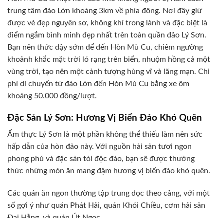
trung tâm đảo Lớn khoảng 3km về phía đông. Nơi đây giữ
được vẻ đẹp nguyên sơ, không khí trong lành và đặc biệt là
điểm ngắm bình minh đẹp nhất trên toàn quần đảo Lý Sơn.
Bạn nên thức dậy sớm để đến Hòn Mù Cu, chiêm ngưỡng
khoảnh khắc mặt trời ló rạng trên biển, nhuộm hồng cả một
vùng trời, tạo nên một cảnh tượng hùng vĩ và lãng mạn. Chi
phí di chuyển từ đảo Lớn đến Hòn Mù Cu bằng xe ôm
khoảng 50.000 đồng/lượt.
Đặc Sản Lý Sơn: Hương Vị Biển Đảo Khó Quên
Ẩm thực Lý Sơn là một phần không thể thiếu làm nên sức
hấp dẫn của hòn đảo này. Với nguồn hải sản tươi ngon
phong phú và đặc sản tỏi độc đáo, bạn sẽ được thưởng
thức những món ăn mang đậm hương vị biển đảo khó quên.
Các quán ăn ngon thường tập trung dọc theo cảng, với một
số gợi ý như quán Phát Hải, quán Khói Chiều, cơm hải sản
Đại Hằng, và quán Út Ngọc.