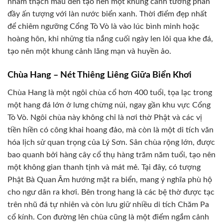
nham thạch màu đen tạo nên một khung cảnh tương phản
đầy ấn tượng với làn nước biển xanh. Thời điểm đẹp nhất
để chiêm ngưỡng Cổng Tò Vò là vào lúc bình minh hoặc
hoàng hôn, khi những tia nắng cuối ngày len lỏi qua khe đá,
tạo nên một khung cảnh lãng mạn và huyền ảo.
Chùa Hang – Nét Thiêng Liêng Giữa Biển Khơi
Chùa Hang là một ngôi chùa cổ hơn 400 tuổi, tọa lạc trong
một hang đá lớn ở lưng chừng núi, ngay gần khu vực Cổng
Tò Vò. Ngôi chùa này không chỉ là nơi thờ Phật và các vị
tiền hiền có công khai hoang đảo, mà còn là một di tích văn
hóa lịch sử quan trọng của Lý Sơn. Sân chùa rộng lớn, được
bao quanh bởi hàng cây cổ thụ hàng trăm năm tuổi, tạo nên
một không gian thanh tịnh và mát mẻ. Tại đây, có tượng
Phật Bà Quan Âm hướng mặt ra biển, mang ý nghĩa phù hộ
cho ngư dân ra khơi. Bên trong hang là các bệ thờ được tạc
trên nhũ đá tự nhiên và còn lưu giữ nhiều di tích Chăm Pa
cổ kính. Con đường lên chùa cũng là một điểm ngắm cảnh