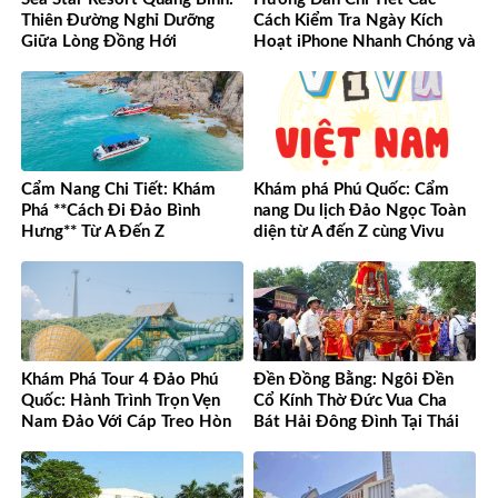
Thiên Đường Nghỉ Dưỡng
Cách Kiểm Tra Ngày Kích
Giữa Lòng Đồng Hới
Hoạt iPhone Nhanh Chóng và
Chính Xác
Cẩm Nang Chi Tiết: Khám
Khám phá Phú Quốc: Cẩm
Phá **Cách Đi Đảo Bình
nang Du lịch Đảo Ngọc Toàn
Hưng** Từ A Đến Z
diện từ A đến Z cùng Vivu
Việt Nam
Khám Phá Tour 4 Đảo Phú
Đền Đồng Bằng: Ngôi Đền
Quốc: Hành Trình Trọn Vẹn
Cổ Kính Thờ Đức Vua Cha
Nam Đảo Với Cáp Treo Hòn
Bát Hải Đông Đình Tại Thái
Thơm Tuyệt Đỉnh
Bình