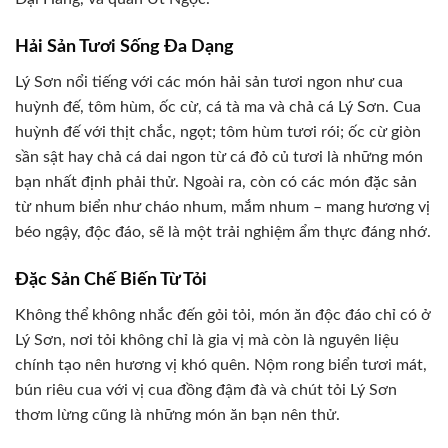
Hải Sản Tươi Sống Đa Dạng
Lý Sơn nổi tiếng với các món hải sản tươi ngon như cua
huỳnh đế, tôm hùm, ốc cừ, cá tà ma và chả cá Lý Sơn. Cua
huỳnh đế với thịt chắc, ngọt; tôm hùm tươi rói; ốc cừ giòn
sần sật hay chả cá dai ngon từ cá đỏ củ tươi là những món
bạn nhất định phải thử. Ngoài ra, còn có các món đặc sản
từ nhum biển như cháo nhum, mắm nhum – mang hương vị
béo ngậy, độc đáo, sẽ là một trải nghiệm ẩm thực đáng nhớ.
Đặc Sản Chế Biến Từ Tỏi
Không thể không nhắc đến gỏi tỏi, món ăn độc đáo chỉ có ở
Lý Sơn, nơi tỏi không chỉ là gia vị mà còn là nguyên liệu
chính tạo nên hương vị khó quên. Nộm rong biển tươi mát,
bún riêu cua với vị cua đồng đậm đà và chút tỏi Lý Sơn
thơm lừng cũng là những món ăn bạn nên thử.