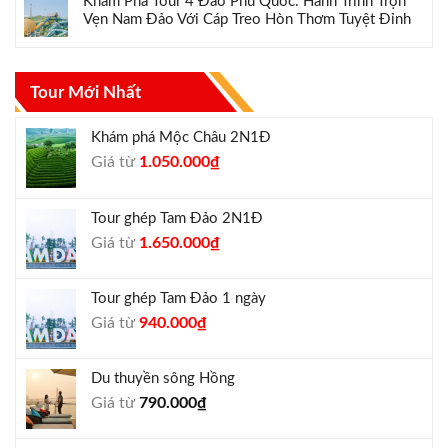
Khám Phá Tour 4 Đảo Phú Quốc: Hành Trình Trọn
Vẹn Nam Đảo Với Cáp Treo Hòn Thơm Tuyệt Đỉnh
Tour Mới Nhất
Khám phá Mộc Châu 2N1Đ
Giá
Giá
Giá từ
1.050.000
₫
gốc
hiện
là:
tại
Tour ghép Tam Đảo 2N1Đ
1.300.000₫.
là:
Giá
Giá
Giá từ
1.650.000
₫
1.050.000₫.
gốc
hiện
là:
tại
Tour ghép Tam Đảo 1 ngày
1.800.000₫.
là:
Giá
Giá
Giá từ
940.000
₫
1.650.000₫.
gốc
hiện
là:
tại
Du thuyền sông Hồng
1.000.000₫.
là:
Giá từ
790.000
₫
940.000₫.