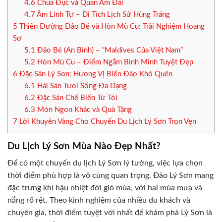
4.6
Chùa Đục và Quan Âm Đài
4.7
Âm Linh Tự – Di Tích Lịch Sử Hùng Tráng
5
Thiên Đường Đảo Bé và Hòn Mù Cu: Trải Nghiệm Hoang
Sơ
5.1
Đảo Bé (An Bình) – “Maldives Của Việt Nam”
5.2
Hòn Mù Cu – Điểm Ngắm Bình Minh Tuyệt Đẹp
6
Đặc Sản Lý Sơn: Hương Vị Biển Đảo Khó Quên
6.1
Hải Sản Tươi Sống Đa Dạng
6.2
Đặc Sản Chế Biến Từ Tỏi
6.3
Món Ngon Khác và Quà Tặng
7
Lời Khuyên Vàng Cho Chuyến Du Lịch Lý Sơn Trọn Vẹn
Du Lịch Lý Sơn Mùa Nào Đẹp Nhất?
Để có một chuyến du lịch Lý Sơn lý tưởng, việc lựa chọn
thời điểm phù hợp là vô cùng quan trọng. Đảo Lý Sơn mang
đặc trưng khí hậu nhiệt đới gió mùa, với hai mùa mưa và
nắng rõ rệt. Theo kinh nghiệm của nhiều du khách và
chuyên gia, thời điểm tuyệt vời nhất để khám phá Lý Sơn là