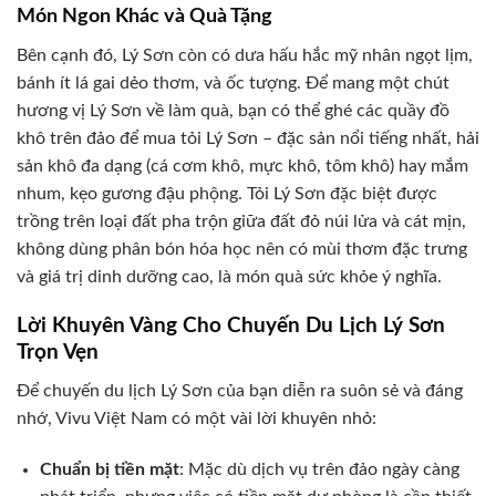
Món Ngon Khác và Quà Tặng
Bên cạnh đó, Lý Sơn còn có dưa hấu hắc mỹ nhân ngọt lịm,
bánh ít lá gai dẻo thơm, và ốc tượng. Để mang một chút
hương vị Lý Sơn về làm quà, bạn có thể ghé các quầy đồ
khô trên đảo để mua tỏi Lý Sơn – đặc sản nổi tiếng nhất, hải
sản khô đa dạng (cá cơm khô, mực khô, tôm khô) hay mắm
nhum, kẹo gương đậu phộng. Tỏi Lý Sơn đặc biệt được
trồng trên loại đất pha trộn giữa đất đỏ núi lửa và cát mịn,
không dùng phân bón hóa học nên có mùi thơm đặc trưng
và giá trị dinh dưỡng cao, là món quà sức khỏe ý nghĩa.
Lời Khuyên Vàng Cho Chuyến Du Lịch Lý Sơn
Trọn Vẹn
Để chuyến du lịch Lý Sơn của bạn diễn ra suôn sẻ và đáng
nhớ, Vivu Việt Nam có một vài lời khuyên nhỏ:
Chuẩn bị tiền mặt
: Mặc dù dịch vụ trên đảo ngày càng