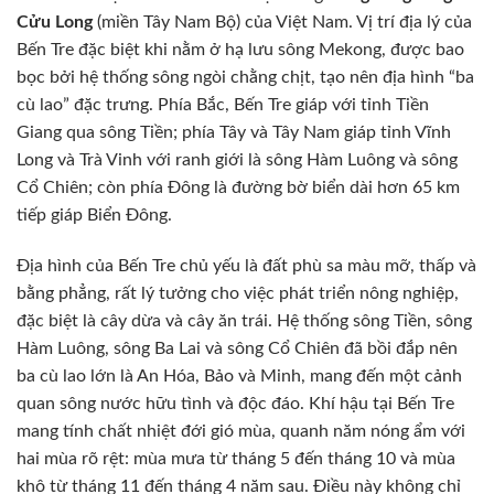
Cửu Long
(miền Tây Nam Bộ) của Việt Nam. Vị trí địa lý của
Bến Tre đặc biệt khi nằm ở hạ lưu sông Mekong, được bao
bọc bởi hệ thống sông ngòi chằng chịt, tạo nên địa hình “ba
cù lao” đặc trưng. Phía Bắc, Bến Tre giáp với tỉnh Tiền
Giang qua sông Tiền; phía Tây và Tây Nam giáp tỉnh Vĩnh
Long và Trà Vinh với ranh giới là sông Hàm Luông và sông
Cổ Chiên; còn phía Đông là đường bờ biển dài hơn 65 km
tiếp giáp Biển Đông.
Địa hình của Bến Tre chủ yếu là đất phù sa màu mỡ, thấp và
bằng phẳng, rất lý tưởng cho việc phát triển nông nghiệp,
đặc biệt là cây dừa và cây ăn trái. Hệ thống sông Tiền, sông
Hàm Luông, sông Ba Lai và sông Cổ Chiên đã bồi đắp nên
ba cù lao lớn là An Hóa, Bảo và Minh, mang đến một cảnh
quan sông nước hữu tình và độc đáo. Khí hậu tại Bến Tre
mang tính chất nhiệt đới gió mùa, quanh năm nóng ẩm với
hai mùa rõ rệt: mùa mưa từ tháng 5 đến tháng 10 và mùa
khô từ tháng 11 đến tháng 4 năm sau. Điều này không chỉ