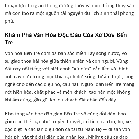
thuận lợi cho giao thông đường thủy và nuôi trồng thủy sản
mà còn tạo ra một nguồn tài nguyên du lịch sinh thái phong
phú.
Khám Phá Văn Hóa Độc Đáo Của Xứ Dừa Bến
Tre
Văn hóa Bến Tre đậm đà bản sắc miền Tây sông nước, với
sự giao thoa hài hòa giữa thiên nhiên và con người. Vùng
đất này nổi tiếng với biệt danh “xứ dừa”, gắn liền với hình
ảnh cây dừa trong mọi khía cạnh đời sống, từ ẩm thực, làng
nghề cho đến các điệu hò, câu hát. Người dân Bến Tre mang
nét hiền hòa, chất phác và mến khách, tạo nên một không
khí ấm cúng, gần gũi khi du khách đặt chân đến đây.
Kho tàng văn học dân gian Bến Tre vô cùng dồi dào, bao
gồm các thể loại như truyền thuyết, cổ tích, ca dao, hò, vè,
đặc biệt là các làn điệu đờn ca tài tử Nam Bộ — di sản văn
hóa phi vật thể đại diện của nhân loại. Những câu ca dao