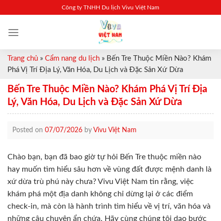
Skip
Công ty TNHH Du lịch Vivu Việt Nam
to
content
Trang chủ
»
Cẩm nang du lịch
»
Bến Tre Thuộc Miền Nào? Khám
Phá Vị Trí Địa Lý, Văn Hóa, Du Lịch và Đặc Sản Xứ Dừa
Bến Tre Thuộc Miền Nào? Khám Phá Vị Trí Địa
Lý, Văn Hóa, Du Lịch và Đặc Sản Xứ Dừa
Posted on
07/07/2026
by
Vivu Việt Nam
Chào bạn, bạn đã bao giờ tự hỏi Bến Tre thuộc miền nào
hay muốn tìm hiểu sâu hơn về vùng đất được mệnh danh là
xứ dừa trù phú này chưa? Vivu Việt Nam tin rằng, việc
khám phá một địa danh không chỉ dừng lại ở các điểm
check-in, mà còn là hành trình tìm hiểu về vị trí, văn hóa và
những câu chuyện ẩn chứa. Hãy cùng chúng tôi dạo bước