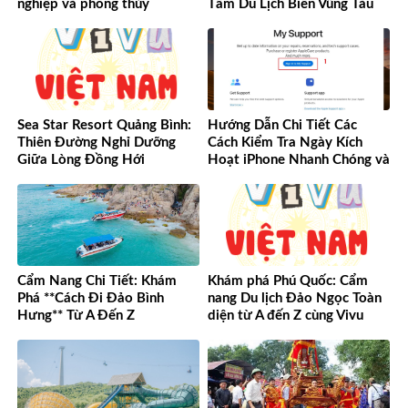
nghiệp và phong thủy
Tầm Du Lịch Biển Vũng Tàu
Sea Star Resort Quảng Bình:
Hướng Dẫn Chi Tiết Các
Thiên Đường Nghỉ Dưỡng
Cách Kiểm Tra Ngày Kích
Giữa Lòng Đồng Hới
Hoạt iPhone Nhanh Chóng và
Chính Xác
Cẩm Nang Chi Tiết: Khám
Khám phá Phú Quốc: Cẩm
Phá **Cách Đi Đảo Bình
nang Du lịch Đảo Ngọc Toàn
Hưng** Từ A Đến Z
diện từ A đến Z cùng Vivu
Việt Nam