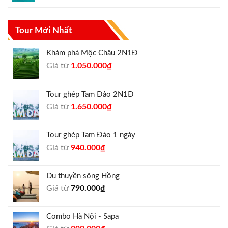
Tour Mới Nhất
Khám phá Mộc Châu 2N1Đ
Giá
Giá
Giá từ
1.050.000
₫
gốc
hiện
là:
tại
Tour ghép Tam Đảo 2N1Đ
1.300.000₫.
là:
Giá
Giá
Giá từ
1.650.000
₫
1.050.000₫.
gốc
hiện
là:
tại
Tour ghép Tam Đảo 1 ngày
1.800.000₫.
là:
Giá
Giá
Giá từ
940.000
₫
1.650.000₫.
gốc
hiện
là:
tại
Du thuyền sông Hồng
1.000.000₫.
là:
Giá từ
790.000
₫
940.000₫.
Combo Hà Nội - Sapa