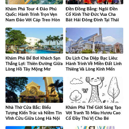
Khám Phá Tour 4 Đảo Phú
Đền Đồng Bằng: Ngôi Đền
Quốc: Hành Trình Trọn Vẹn
Cổ Kính Thờ Đức Vua Cha
Nam Đảo Với Cáp Treo Hòn
Bát Hải Đông Đình Tại Thái
Thơm Tuyệt Đỉnh
Bình
Khám Phá Bể Bơi Khách Sạn
Du Lịch Cha Diệp Bạc Liêu:
Thắng Lợi: Thiên Đường Giữa
Hành Trình Về Miền Đất Linh
Lòng Hồ Tây Mộng Mơ
Thiêng Và Lòng Kính Mến
Nhà Thờ Cửa Bắc: Biểu
Khám Phá Thế Giới Sáng Tạo
Tượng Kiến Trúc và Niềm Tin
Với Tranh Tô Màu Hươu Cao
Vĩnh Cửu Giữa Lòng Hà Nội
Cổ Đầy Thú Vị Cho Bé