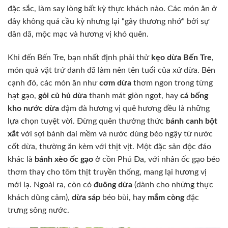
đặc sắc, làm say lòng bất kỳ thực khách nào. Các món ăn ở
đây không quá cầu kỳ nhưng lại “gây thương nhớ” bởi sự
dân dã, mộc mạc và hương vị khó quên.
Khi đến Bến Tre, bạn nhất định phải thử
kẹo dừa Bến Tre
,
món quà vặt trứ danh đã làm nên tên tuổi của xứ dừa. Bên
cạnh đó, các món ăn như
cơm dừa
thơm ngon trong từng
hạt gạo,
gỏi củ hủ dừa
thanh mát giòn ngọt, hay
cá bống
kho nước dừa
đậm đà hương vị quê hương đều là những
lựa chọn tuyệt vời. Đừng quên thưởng thức
bánh canh bột
xắt
với sợi bánh dai mềm và nước dùng béo ngậy từ nước
cốt dừa, thường ăn kèm với thịt vịt. Một đặc sản độc đáo
khác là
bánh xèo ốc gạo
ở cồn Phú Đa, với nhân ốc gạo béo
thơm thay cho tôm thịt truyền thống, mang lại hương vị
mới lạ. Ngoài ra, còn có
đuông dừa
(dành cho những thực
khách dũng cảm),
dừa sáp
béo bùi, hay
mắm còng
đặc
trưng sông nước.