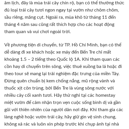
âm lịch, đây là mùa trái cây chín rộ, bạn có thể thưởng thức
đủ loại trái cây tươi ngon ngay tại vườn như chôm chôm,
sầu riêng, măng cụt. Ngoài ra, mùa khô từ tháng 11 đến
tháng 4 năm sau cũng rất thích hợp cho các hoạt động
tham quan và vui chơi ngoài trời.
Về phương tiện di chuyển, từ TP. Hồ Chí Minh, bạn có thể
dễ dàng đi xe khách hoặc xe máy đến Bến Tre chỉ mất
khoảng 1.5 – 2 tiếng theo Quốc lộ 1A. Khi tham quan các
cồn hay di chuyển trên sông, việc thuê xuồng ba lá hoặc đi
theo tour sẽ mang lại trải nghiệm đặc trưng của miền Tây.
Đừng quên chuẩn bị kem chống nắng, mũ rộng vành và
thuốc xịt côn trùng, bởi Bến Tre là vùng sông nước với
nhiều cây cối xanh tươi. Hãy thử nghỉ tại các homestay
miệt vườn để cảm nhận trọn vẹn cuộc sống bình dị và gần
gũi với thiên nhiên của người dân nơi đây. Khi tham gia các
làng nghề hoặc vườn trái cây, hãy giữ gìn vệ sinh chung,
không xả rác và luôn xin phép trước khi chụp ảnh tại nhà