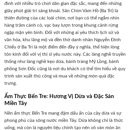
đình với nhiều trò chơi dân gian đặc sắc, mang đến những
giây phút giải trí sảng khoái. Sân Chim Vàm Hồ (Ba Tri) là
thiên đường của các loài chim, nơi bạn có thể ngắm nhìn
hàng trăm cánh cò, vạc bay lượn trong khung cảnh rừng
ngập mặn yên bình. Đối với những ai yêu thích lịch sử và
văn hóa, khu lăng mộ và đền thờ danh nhân Nguyễn Đình
Chiểu ở Ba Tri là một điểm đến đầy ý nghĩa, thể hiện lòng
tôn kính đối với vị thi sĩ yêu nước này. Các làng nghề truyền
thống như làng nghề kẹo dừa, bánh tráng Mỹ Lồng, bánh
phồng Sơn Đốc cũng là nơi du khách có thể tìm hiểu về quy
trình sản xuất thủ công và mua về những món quà đặc
trưng.
Ẩm Thực Bến Tre: Hương Vị Dừa và Đặc Sản
Miền Tây
Nền ẩm thực Bến Tre mang đậm dấu ấn của cây dừa và sự
phong phú của sông nước miền Tây. Dừa không chỉ là thức
uống, mà còn là nguyên liệu chính tạo nên vô vàn món ăn