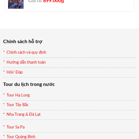
Giá
Giá
Giá từ
899.000
₫
gốc
hiện
là:
tại
990.000₫.
là:
899.000₫.
Chính sách hỗ trợ
Chính sách và quy định
Hướng dẫn thanh toán
Hỏi/ Đáp
Tour du lịch trong nước
Tour Hạ Long
Tour Tây Bắc
Nha Trang & Đà Lạt
Tour Sa Pa
Tour Quảng Bình