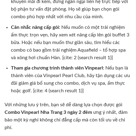
khuyến mãi đi kèm, đừng ngần ngại liên hệ trực tiếp với
bộ phận tư vấn đặt phòng. Họ sẽ giúp bạn chọn gói
combo phù hợp nhất với nhu cầu của mình.
Cân nhắc nâng cấp gói:
Nếu muốn có một trải nghiệm
ẩm thực trọn vẹn, hãy xem xét nâng cấp lên gói buffet 3
bữa. Hoặc nếu bạn muốn thư giãn sâu, tìm hiểu các
combo có bao gồm trải nghiệm Aquafield – tổ hợp spa
và xông hơi chuẩn Hàn. [cite: 2 (search result 1)]
Tham gia chương trình thành viên Vinpearl:
Nếu bạn là
thành viên của Vinpearl Pearl Club, hãy tận dụng các ưu
đãi giảm giá bổ sung cho combo, dịch vụ spa, ẩm thực
hoặc golf. [cite: 4 (search result 1)]
Với những lưu ý trên, bạn sẽ dễ dàng lựa chọn được gói
Combo Vinpearl Nha Trang 3 ngày 2 đêm
ưng ý nhất, đảm
bảo một kỳ nghỉ không chỉ đẳng cấp mà còn tối ưu về chi
phí.