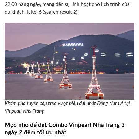
22:00 hàng ngày, mang đến sự linh hoạt cho lịch trình của
du khách. [cite: 6 (search result 2)]
Khám phá tuyến cáp treo vượt biển dài nhất Đông Nam Á tại
Vinpearl Nha Trang
Mẹo nhỏ để đặt Combo Vinpearl Nha Trang 3
ngày 2 đêm tối ưu nhất