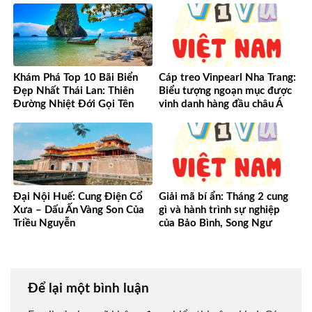
Khám Phá Top 10 Bãi Biển
Cáp treo Vinpearl Nha Trang:
Đẹp Nhất Thái Lan: Thiên
Biểu tượng ngoạn mục được
Đường Nhiệt Đới Gọi Tên
vinh danh hàng đầu châu Á
Đại Nội Huế: Cung Điện Cổ
Giải mã bí ẩn: Tháng 2 cung
Xưa – Dấu Ấn Vàng Son Của
gì và hành trình sự nghiệp
Triều Nguyễn
của Bảo Bình, Song Ngư
Để lại một bình luận