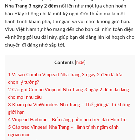
Nha Trang 3 ngày 2 đêm
nổi lên như một lựa chọn hoàn
hảo. Đây không chỉ là một kỳ nghỉ đơn thuần mà là một
hành trình khám phá, thư giãn và vui chơi không giới hạn.
Vivu Việt Nam tự hào mang đến cho bạn cái nhìn toàn diện
về những gói ưu đãi này, giúp bạn dễ dàng lên kế hoạch cho
chuyến đi đáng nhớ sắp tới.
Contents
[
hide
]
1
Vì sao Combo Vinpearl Nha Trang 3 ngày 2 đêm là lựa
chọn lý tưởng?
2
Các gói Combo Vinpearl Nha Trang 3 ngày 2 đêm đa dạng
cho mọi nhu cầu
3
Khám phá VinWonders Nha Trang – Thế giới giải trí không
giới hạn
4
Vinpearl Harbour – Bến cảng phồn hoa trên đảo Hòn Tre
5
Cáp treo Vinpearl Nha Trang – Hành trình ngắm cảnh
ngoạn mục