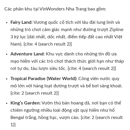
Các phân khu tại VinWonders Nha Trang bao gồm:
Fairy Land:
Vương quốc cổ tích với lâu đài lung linh và
những trò chơi cảm giác mạnh như đường trượt Zipline
3 kỷ lục (dài nhất, dốc nhất, điểm tiếp đất cao nhất Việt
Nam). [cite: 4 (search result 2)]
Adventure Land:
Khu vực dành cho những tín đồ ưa
mạo hiểm với các trò chơi thách thức giới hạn như tháp
rơi tự do, tàu lượn siêu tốc. [cite: 4 (search result 2)]
Tropical Paradise (Water World):
Công viên nước quy
mô lớn với hàng loạt đường trượt và bể bơi sảng khoái.
[cite: 2 (search result 2)]
King’s Garden:
Vườn thú bán hoang dã, nơi bạn có thể
chiêm ngưỡng nhiều loài động vật quý hiếm như hổ
Bengal trắng, hồng hạc, vượn cáo. [cite: 2 (search result
1)]