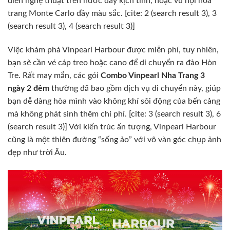
diễn nghệ thuật trên nước đầy kịch tính, hoặc vũ hội hóa
trang Monte Carlo đầy màu sắc. [cite: 2 (search result 3), 3
(search result 3), 4 (search result 3)]
Việc khám phá Vinpearl Harbour được miễn phí, tuy nhiên,
bạn sẽ cần vé cáp treo hoặc cano để di chuyển ra đảo Hòn
Tre. Rất may mắn, các gói
Combo Vinpearl Nha Trang 3
ngày 2 đêm
thường đã bao gồm dịch vụ di chuyển này, giúp
bạn dễ dàng hòa mình vào không khí sôi động của bến cảng
mà không phát sinh thêm chi phí. [cite: 3 (search result 3), 6
(search result 3)] Với kiến trúc ấn tượng, Vinpearl Harbour
cũng là một thiên đường “sống ảo” với vô vàn góc chụp ảnh
đẹp như trời Âu.