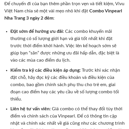
Để chuyến đi của bạn thêm phần trọn vẹn và tiết kiệm, Vivu
Việt Nam chia sẻ một vài mẹo nhỏ khi đặt
Combo Vinpearl
Nha Trang 3 ngày 2 đêm
:
Đặt sớm để hưởng ưu đãi:
Các combo khuyến mãi
thường có số lượng giới hạn và giá tốt nhất khi đặt
trước thời điểm khởi hành. Việc lên kế hoạch sớm sẽ
giúp bạn “săn” được những ưu đãi hấp dẫn, đặc biệt là
vào các mùa cao điểm du lịch.
Kiểm tra kỹ các điều kiện áp dụng:
Trước khi xác nhận
đặt chỗ, hãy đọc kỹ các điều khoản và điều kiện của
combo, bao gồm chính sách phụ thu cho trẻ em, giai
đoạn cao điểm hay các yêu cầu về số lượng combo tối
thiểu.
Liên hệ tư vấn viên:
Giá combo có thể thay đổi tùy thời
điểm và chính sách của Vinpearl. Để có thông tin cập
nhật và chính xác nhất về giá cũng như các chương trình