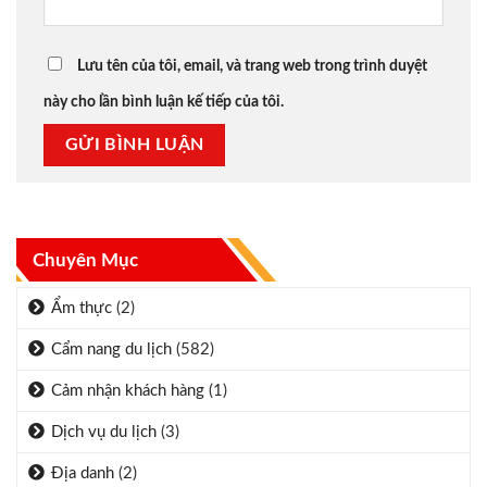
Lưu tên của tôi, email, và trang web trong trình duyệt
này cho lần bình luận kế tiếp của tôi.
Chuyên Mục
Ẩm thực
(2)
Cẩm nang du lịch
(582)
Cảm nhận khách hàng
(1)
Dịch vụ du lịch
(3)
Địa danh
(2)