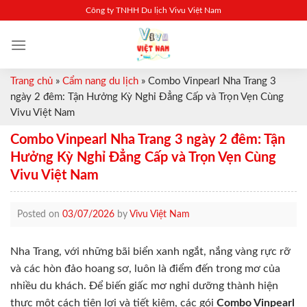
Skip
Công ty TNHH Du lịch Vivu Việt Nam
to
content
Trang chủ
»
Cẩm nang du lịch
»
Combo Vinpearl Nha Trang 3
ngày 2 đêm: Tận Hưởng Kỳ Nghỉ Đẳng Cấp và Trọn Vẹn Cùng
Vivu Việt Nam
Combo Vinpearl Nha Trang 3 ngày 2 đêm: Tận
Hưởng Kỳ Nghỉ Đẳng Cấp và Trọn Vẹn Cùng
Vivu Việt Nam
Posted on
03/07/2026
by
Vivu Việt Nam
Nha Trang, với những bãi biển xanh ngắt, nắng vàng rực rỡ
và các hòn đảo hoang sơ, luôn là điểm đến trong mơ của
nhiều du khách. Để biến giấc mơ nghỉ dưỡng thành hiện
thực một cách tiện lợi và tiết kiệm, các gói
Combo Vinpearl