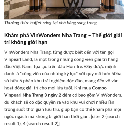
Thưởng thức buffet sáng tại nhà hàng sang trọng
Khám phá VinWonders Nha Trang – Thế giới giải
trí không giới hạn
VinWonders Nha Trang, từng được biết đến với tên gọi
Vinpearl Land, là một trong những công viên giải trí hàng
đầu Việt Nam, tọa lạc trên đảo Hòn Tre. Đây được mệnh
danh là “công viên của những kỷ lục” với quy mô hơn 50ha,
sở hữu 6 phân khu trải nghiệm độc đáo, mang đến vô vàn
hoạt động giải trí cho mọi lứa tuổi. Khi mua
Combo
Vinpearl Nha Trang 3 ngày 2 đêm
có bao gồm VinWonders,
du khách sẽ có đặc quyền ra vào khu vui chơi nhiều lần
trong suốt thời gian lưu trú, giúp bạn có thể khám phá mọi
ngóc ngách mà không bị giới hạn thời gian. [cite: 2 (search
result 1), 4 (search result 2)]