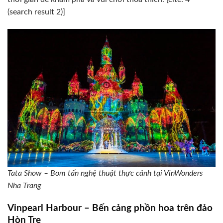
(search result 2)]
Tata Show – Bom tấn nghệ thuật thực cảnh tại VinWonders
Nha Trang
Vinpearl Harbour – Bến cảng phồn hoa trên đảo
Hòn Tre