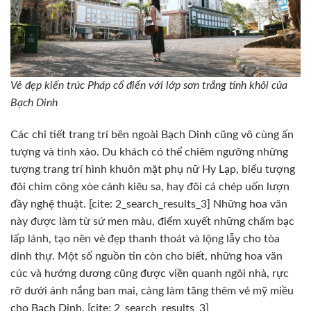
Vẻ đẹp kiến trúc Pháp cổ điển với lớp sơn trắng tinh khôi của
Bạch Dinh
Các chi tiết trang trí bên ngoài Bạch Dinh cũng vô cùng ấn
tượng và tinh xảo. Du khách có thể chiêm ngưỡng những
tượng trang trí hình khuôn mặt phụ nữ Hy Lạp, biểu tượng
đôi chim công xòe cánh kiêu sa, hay đôi cá chép uốn lượn
đầy nghệ thuật. [cite: 2_search_results_3] Những hoa văn
này được làm từ sứ men màu, điểm xuyết những chấm bạc
lấp lánh, tạo nên vẻ đẹp thanh thoát và lộng lẫy cho tòa
dinh thự. Một số nguồn tin còn cho biết, những hoa văn
cúc và hướng dương cũng được viền quanh ngôi nhà, rực
rỡ dưới ánh nắng ban mai, càng làm tăng thêm vẻ mỹ miều
cho Bạch Dinh. [cite: 2_search_results_3]