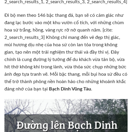
2_search_results_1, 2_search_results_3, 2_search_results_4]
Đi bộ men theo 146 bậc thang đá, bạn sẽ có cảm giác như
đang lạc bước vào một khu vườn cổ tích, với những chùm
hoa sứ trắng, hồng, vàng rực rỡ nở quanh năm. [cite:
2_search_results_3] Không chỉ mang đến vẻ đẹp thị giác,
mùi hương dịu nhẹ của hoa sứ còn lan tỏa trong không
gian, tạo nên một trải nghiệm thư thái và đầy thi vị. Đây
chính là cung đường lý tưởng để du khách vừa tản bộ, vừa
hít thở không khí trong lành, vừa thỏa sức chụp những bức
ảnh đẹp tựa tranh vẽ. Mỗi bậc thang, mỗi bụi hoa sứ đều có
thể trở thành phông nền hoàn hảo cho những khoảnh khắc
đáng nhớ của bạn tại
Bạch Dinh Vũng Tàu
.