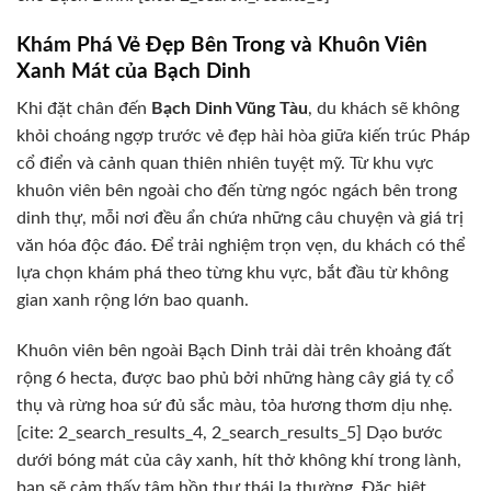
Khám Phá Vẻ Đẹp Bên Trong và Khuôn Viên
Xanh Mát của Bạch Dinh
Khi đặt chân đến
Bạch Dinh Vũng Tàu
, du khách sẽ không
khỏi choáng ngợp trước vẻ đẹp hài hòa giữa kiến trúc Pháp
cổ điển và cảnh quan thiên nhiên tuyệt mỹ. Từ khu vực
khuôn viên bên ngoài cho đến từng ngóc ngách bên trong
dinh thự, mỗi nơi đều ẩn chứa những câu chuyện và giá trị
văn hóa độc đáo. Để trải nghiệm trọn vẹn, du khách có thể
lựa chọn khám phá theo từng khu vực, bắt đầu từ không
gian xanh rộng lớn bao quanh.
Khuôn viên bên ngoài Bạch Dinh trải dài trên khoảng đất
rộng 6 hecta, được bao phủ bởi những hàng cây giá tỵ cổ
thụ và rừng hoa sứ đủ sắc màu, tỏa hương thơm dịu nhẹ.
[cite: 2_search_results_4, 2_search_results_5] Dạo bước
dưới bóng mát của cây xanh, hít thở không khí trong lành,
bạn sẽ cảm thấy tâm hồn thư thái lạ thường. Đặc biệt,