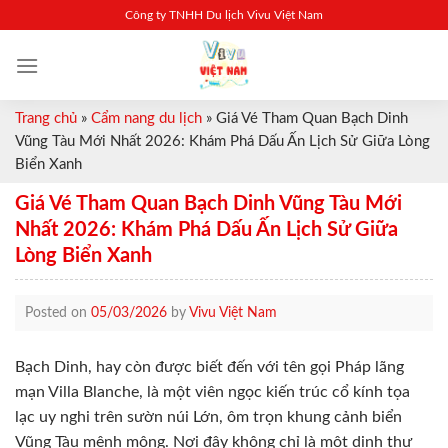
Skip
Công ty TNHH Du lịch Vivu Việt Nam
to
content
Trang chủ
»
Cẩm nang du lịch
»
Giá Vé Tham Quan Bạch Dinh
Vũng Tàu Mới Nhất 2026: Khám Phá Dấu Ấn Lịch Sử Giữa Lòng
Biển Xanh
Giá Vé Tham Quan Bạch Dinh Vũng Tàu Mới
Nhất 2026: Khám Phá Dấu Ấn Lịch Sử Giữa
Lòng Biển Xanh
Posted on
05/03/2026
by
Vivu Việt Nam
Bạch Dinh, hay còn được biết đến với tên gọi Pháp lãng
mạn Villa Blanche, là một viên ngọc kiến trúc cổ kính tọa
lạc uy nghi trên sườn núi Lớn, ôm trọn khung cảnh biển
Vũng Tàu mênh mông. Nơi đây không chỉ là một dinh thự