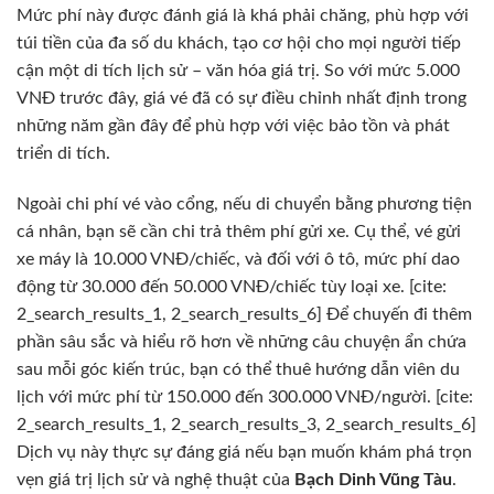
Mức phí này được đánh giá là khá phải chăng, phù hợp với
túi tiền của đa số du khách, tạo cơ hội cho mọi người tiếp
cận một di tích lịch sử – văn hóa giá trị. So với mức 5.000
VNĐ trước đây, giá vé đã có sự điều chỉnh nhất định trong
những năm gần đây để phù hợp với việc bảo tồn và phát
triển di tích.
Ngoài chi phí vé vào cổng, nếu di chuyển bằng phương tiện
cá nhân, bạn sẽ cần chi trả thêm phí gửi xe. Cụ thể, vé gửi
xe máy là 10.000 VNĐ/chiếc, và đối với ô tô, mức phí dao
động từ 30.000 đến 50.000 VNĐ/chiếc tùy loại xe. [cite:
2_search_results_1, 2_search_results_6] Để chuyến đi thêm
phần sâu sắc và hiểu rõ hơn về những câu chuyện ẩn chứa
sau mỗi góc kiến trúc, bạn có thể thuê hướng dẫn viên du
lịch với mức phí từ 150.000 đến 300.000 VNĐ/người. [cite:
2_search_results_1, 2_search_results_3, 2_search_results_6]
Dịch vụ này thực sự đáng giá nếu bạn muốn khám phá trọn
vẹn giá trị lịch sử và nghệ thuật của
Bạch Dinh Vũng Tàu
.