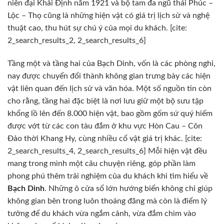
niên đại Khải Định năm 1921 và bộ tam đa ngũ thái Phúc –
Lộc – Thọ cũng là những hiện vật có giá trị lịch sử và nghệ
thuật cao, thu hút sự chú ý của mọi du khách. [cite:
2_search_results_2, 2_search_results_6]
Tầng một và tầng hai của Bạch Dinh, vốn là các phòng nghỉ,
nay được chuyển đổi thành không gian trưng bày các hiện
vật liên quan đến lịch sử và văn hóa. Một số nguồn tin còn
cho rằng, tầng hai đặc biệt là nơi lưu giữ một bộ sưu tập
khổng lồ lên đến 8.000 hiện vật, bao gồm gốm sứ quý hiếm
được vớt từ các con tàu đắm ở khu vực Hòn Cau – Côn
Đảo thời Khang Hy, cùng nhiều cổ vật giá trị khác. [cite:
2_search_results_4, 2_search_results_6] Mỗi hiện vật đều
mang trong mình một câu chuyện riêng, góp phần làm
phong phú thêm trải nghiệm của du khách khi tìm hiểu về
Bạch Dinh
. Những ô cửa sổ lớn hướng biển không chỉ giúp
không gian bên trong luôn thoáng đãng mà còn là điểm lý
tưởng để du khách vừa ngắm cảnh, vừa đắm chìm vào