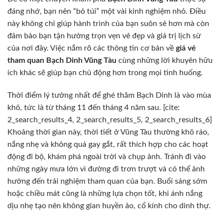
đáng nhớ, bạn nên “bỏ túi” một vài kinh nghiệm nhỏ. Điều
này không chỉ giúp hành trình của bạn suôn sẻ hơn mà còn
đảm bảo bạn tận hưởng trọn vẹn vẻ đẹp và giá trị lịch sử
của nơi đây. Việc nắm rõ các thông tin cơ bản về
giá vé
tham quan Bạch Dinh Vũng Tàu
cùng những lời khuyên hữu
ích khác sẽ giúp bạn chủ động hơn trong mọi tình huống.
Thời điểm lý tưởng nhất để ghé thăm Bạch Dinh là vào mùa
khô, tức là từ tháng 11 đến tháng 4 năm sau. [cite:
2_search_results_4, 2_search_results_5, 2_search_results_6]
Khoảng thời gian này, thời tiết ở Vũng Tàu thường khô ráo,
nắng nhẹ và không quá gay gắt, rất thích hợp cho các hoạt
động đi bộ, khám phá ngoài trời và chụp ảnh. Tránh đi vào
những ngày mưa lớn vì đường đi trơn trượt và có thể ảnh
hưởng đến trải nghiệm tham quan của bạn. Buổi sáng sớm
hoặc chiều mát cũng là những lựa chọn tốt, khi ánh nắng
dịu nhẹ tạo nên không gian huyền ảo, cổ kính cho dinh thự.