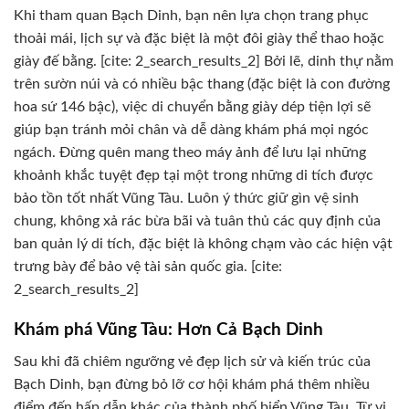
Khi tham quan Bạch Dinh, bạn nên lựa chọn trang phục
thoải mái, lịch sự và đặc biệt là một đôi giày thể thao hoặc
giày đế bằng. [cite: 2_search_results_2] Bởi lẽ, dinh thự nằm
trên sườn núi và có nhiều bậc thang (đặc biệt là con đường
hoa sứ 146 bậc), việc di chuyển bằng giày dép tiện lợi sẽ
giúp bạn tránh mỏi chân và dễ dàng khám phá mọi ngóc
ngách. Đừng quên mang theo máy ảnh để lưu lại những
khoảnh khắc tuyệt đẹp tại một trong những di tích được
bảo tồn tốt nhất Vũng Tàu. Luôn ý thức giữ gìn vệ sinh
chung, không xả rác bừa bãi và tuân thủ các quy định của
ban quản lý di tích, đặc biệt là không chạm vào các hiện vật
trưng bày để bảo vệ tài sản quốc gia. [cite:
2_search_results_2]
Khám phá Vũng Tàu: Hơn Cả Bạch Dinh
Sau khi đã chiêm ngưỡng vẻ đẹp lịch sử và kiến trúc của
Bạch Dinh, bạn đừng bỏ lỡ cơ hội khám phá thêm nhiều
điểm đến hấp dẫn khác của thành phố biển Vũng Tàu. Từ vị