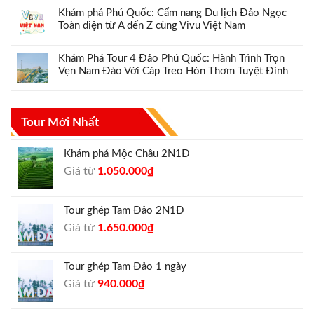
Khám phá Phú Quốc: Cẩm nang Du lịch Đảo Ngọc
Toàn diện từ A đến Z cùng Vivu Việt Nam
Khám Phá Tour 4 Đảo Phú Quốc: Hành Trình Trọn
Vẹn Nam Đảo Với Cáp Treo Hòn Thơm Tuyệt Đỉnh
Tour Mới Nhất
Khám phá Mộc Châu 2N1Đ
Giá
Giá
Giá từ
1.050.000
₫
gốc
hiện
là:
tại
Tour ghép Tam Đảo 2N1Đ
1.300.000₫.
là:
Giá
Giá
Giá từ
1.650.000
₫
1.050.000₫.
gốc
hiện
là:
tại
Tour ghép Tam Đảo 1 ngày
1.800.000₫.
là:
Giá
Giá
Giá từ
940.000
₫
1.650.000₫.
gốc
hiện
là:
tại