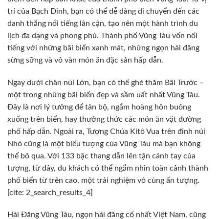
trí của Bạch Dinh, bạn có thể dễ dàng di chuyển đến các
danh thắng nổi tiếng lân cận, tạo nên một hành trình du
lịch đa dạng và phong phú. Thành phố Vũng Tàu vốn nổi
tiếng với những bãi biển xanh mát, những ngọn hải đăng
sừng sững và vô vàn món ăn đặc sản hấp dẫn.
Ngay dưới chân núi Lớn, bạn có thể ghé thăm Bãi Trước –
một trong những bãi biển đẹp và sầm uất nhất Vũng Tàu.
Đây là nơi lý tưởng để tản bộ, ngắm hoàng hôn buông
xuống trên biển, hay thưởng thức các món ăn vặt đường
phố hấp dẫn. Ngoài ra, Tượng Chúa Kitô Vua trên đỉnh núi
Nhỏ cũng là một biểu tượng của Vũng Tàu mà bạn không
thể bỏ qua. Với 133 bậc thang dẫn lên tận cánh tay của
tượng, từ đây, du khách có thể ngắm nhìn toàn cảnh thành
phố biển từ trên cao, một trải nghiệm vô cùng ấn tượng.
[cite: 2_search_results_4]
Hải Đăng Vũng Tàu, ngọn hải đăng cổ nhất Việt Nam, cũng