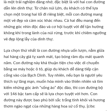
là một trải nghiệm đáng nhớ, đặc biệt là với hai con đường
dẫn lên dinh thự. Từ chân núi Lớn, du khách có thể lựa
chọn một trong hai lối đi riêng biệt, mỗi con đường mang
một vẻ đẹp và cảm xúc khác nhau. Cả hai đều mang đến
những góc nhìn độc đáo và cơ hội tuyệt vời để tận hưởng
không khí trong lành của núi rừng, trước khi chiêm ngưỡng
vẻ đẹp lộng lẫy của dinh thự.
Lựa chọn thứ nhất là con đường nhựa uốn lượn, nằm giữa
hai hàng cây giá tỵ xanh mát, tạo bóng râm dịu mát quanh
năm. Con đường này khá thuận tiện cho việc di chuyển
bằng xe máy hoặc ô tô, giúp du khách dễ dàng tiếp cận
cổng vào của Bạch Dinh. Tuy nhiên, nếu bạn là người yêu
thích sự lãng mạn, muốn hòa mình vào thiên nhiên và tìm
kiếm những góc ảnh “sống ảo” độc đáo, thì con đường bộ
với 146 bậc tam cấp sẽ là lựa chọn tuyệt vời hơn. Con
đường này được bao phủ bởi sắc trắng tinh khôi và hương
thơm ngào ngạt của những hàng hoa sứ cổ thụ. [cite: