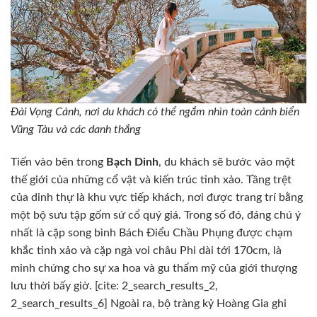
Đài Vọng Cảnh, nơi du khách có thể ngắm nhìn toàn cảnh biển
Vũng Tàu và các danh thắng
Tiến vào bên trong
Bạch Dinh
, du khách sẽ bước vào một
thế giới của những cổ vật và kiến trúc tinh xảo. Tầng trệt
của dinh thự là khu vực tiếp khách, nơi được trang trí bằng
một bộ sưu tập gốm sứ cổ quý giá. Trong số đó, đáng chú ý
nhất là cặp song bình Bách Điểu Chầu Phụng được chạm
khắc tinh xảo và cặp ngà voi châu Phi dài tới 170cm, là
minh chứng cho sự xa hoa và gu thẩm mỹ của giới thượng
lưu thời bấy giờ. [cite: 2_search_results_2,
2_search_results_6] Ngoài ra, bộ tràng kỷ Hoàng Gia ghi