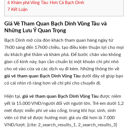
6
Khám phá Vũng Tàu: Hơn Cả Bạch Dinh
7
Kết Luận
Giá Vé Tham Quan Bạch Dinh Vũng Tàu và
Những Lưu Ý Quan Trọng
Bạch Dinh mở cửa đón khách tham quan hàng ngày từ
7h00 sáng đến 17h00 chiều, tạo điều kiện thuận lợi cho mọi
du khách ghé thăm và khám phá. Để bước chân vào không
gian cổ kính này, bạn cần chuẩn bị một khoản chi phí nhỏ
cho vé vào cửa và các dịch vụ đi kèm. Những thông tin về
giá vé tham quan Bạch Dinh Vũng Tàu
dưới đây sẽ giúp bạn
có cái nhìn rõ ràng hơn về chi phí cho chuyến đi.
Hiện tại,
giá vé tham quan Bạch Dinh Vũng Tàu
được niêm
yết là 15.000 VNĐ/người đối với người lớn. Trẻ em dưới 1,2
mét được miễn phí vé vào cổng, trong khi học sinh, sinh
viên có thẻ sẽ được hưởng mức giá ưu đãi hơn là 7.000
VNĐ/lượt. [cite: 2_search_results_1, 2_search_results_3]