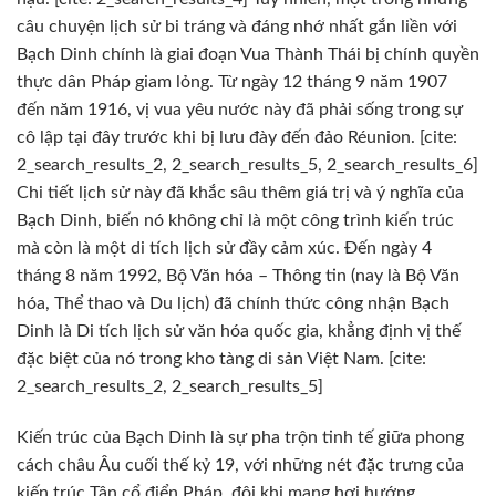
câu chuyện lịch sử bi tráng và đáng nhớ nhất gắn liền với
Bạch Dinh chính là giai đoạn Vua Thành Thái bị chính quyền
thực dân Pháp giam lỏng. Từ ngày 12 tháng 9 năm 1907
đến năm 1916, vị vua yêu nước này đã phải sống trong sự
cô lập tại đây trước khi bị lưu đày đến đảo Réunion. [cite:
2_search_results_2, 2_search_results_5, 2_search_results_6]
Chi tiết lịch sử này đã khắc sâu thêm giá trị và ý nghĩa của
Bạch Dinh, biến nó không chỉ là một công trình kiến trúc
mà còn là một di tích lịch sử đầy cảm xúc. Đến ngày 4
tháng 8 năm 1992, Bộ Văn hóa – Thông tin (nay là Bộ Văn
hóa, Thể thao và Du lịch) đã chính thức công nhận Bạch
Dinh là Di tích lịch sử văn hóa quốc gia, khẳng định vị thế
đặc biệt của nó trong kho tàng di sản Việt Nam. [cite:
2_search_results_2, 2_search_results_5]
Kiến trúc của Bạch Dinh là sự pha trộn tinh tế giữa phong
cách châu Âu cuối thế kỷ 19, với những nét đặc trưng của
kiến trúc Tân cổ điển Pháp, đôi khi mang hơi hướng