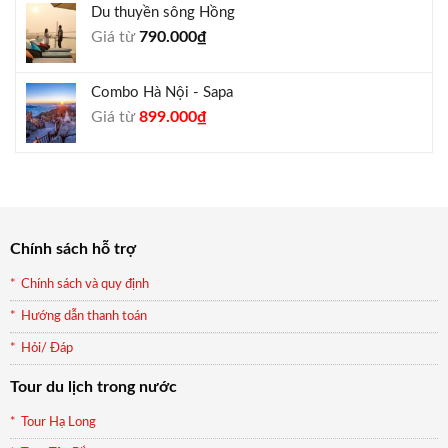
Du thuyền sông Hồng
1.000.000₫.
là:
Giá từ
790.000
₫
940.000₫.
Combo Hà Nội - Sapa
Giá
Giá
Giá từ
899.000
₫
gốc
hiện
là:
tại
990.000₫.
là:
899.000₫.
Chính sách hỗ trợ
Chính sách và quy định
Hướng dẫn thanh toán
Hỏi/ Đáp
Tour du lịch trong nước
Tour Hạ Long