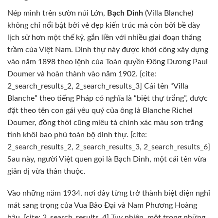
Nép mình trên sườn núi Lớn,
Bạch Dinh
(Villa Blanche)
không chỉ nổi bật bởi vẻ đẹp kiến trúc mà còn bởi bề dày
lịch sử hơn một thế kỷ, gắn liền với nhiều giai đoạn thăng
trầm của Việt Nam. Dinh thự này được khởi công xây dựng
vào năm 1898 theo lệnh của Toàn quyền Đông Dương Paul
Doumer và hoàn thành vào năm 1902. [cite:
2_search_results_2, 2_search_results_3] Cái tên “Villa
Blanche” theo tiếng Pháp có nghĩa là “biệt thự trắng”, được
đặt theo tên con gái yêu quý của ông là Blanche Richel
Doumer, đồng thời cũng miêu tả chính xác màu sơn trắng
tinh khôi bao phủ toàn bộ dinh thự. [cite:
2_search_results_2, 2_search_results_3, 2_search_results_6]
Sau này, người Việt quen gọi là Bạch Dinh, một cái tên vừa
giản dị vừa thân thuộc.
Vào những năm 1934, nơi đây từng trở thành biệt điện nghỉ
mát sang trọng của Vua Bảo Đại và Nam Phương Hoàng
hậu. [cite: 2_search_results_4] Tuy nhiên, một trong những