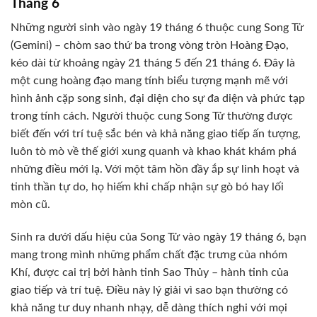
Tháng 6
Những người sinh vào ngày 19 tháng 6 thuộc cung Song Tử
(Gemini) – chòm sao thứ ba trong vòng tròn Hoàng Đạo,
kéo dài từ khoảng ngày 21 tháng 5 đến 21 tháng 6. Đây là
một cung hoàng đạo mang tính biểu tượng mạnh mẽ với
hình ảnh cặp song sinh, đại diện cho sự đa diện và phức tạp
trong tính cách. Người thuộc cung Song Tử thường được
biết đến với trí tuệ sắc bén và khả năng giao tiếp ấn tượng,
luôn tò mò về thế giới xung quanh và khao khát khám phá
những điều mới lạ. Với một tâm hồn đầy ắp sự linh hoạt và
tinh thần tự do, họ hiếm khi chấp nhận sự gò bó hay lối
mòn cũ.
Sinh ra dưới dấu hiệu của Song Tử vào ngày 19 tháng 6, bạn
mang trong mình những phẩm chất đặc trưng của nhóm
Khí, được cai trị bởi hành tinh Sao Thủy – hành tinh của
giao tiếp và trí tuệ. Điều này lý giải vì sao bạn thường có
khả năng tư duy nhanh nhạy, dễ dàng thích nghi với mọi