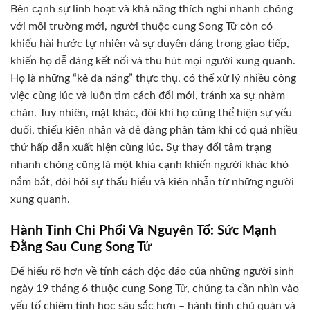
Bên cạnh sự linh hoạt và khả năng thích nghi nhanh chóng
với môi trường mới, người thuộc cung Song Tử còn có
khiếu hài hước tự nhiên và sự duyên dáng trong giao tiếp,
khiến họ dễ dàng kết nối và thu hút mọi người xung quanh.
Họ là những “kẻ đa năng” thực thụ, có thể xử lý nhiều công
việc cùng lúc và luôn tìm cách đổi mới, tránh xa sự nhàm
chán. Tuy nhiên, mặt khác, đôi khi họ cũng thể hiện sự yếu
đuối, thiếu kiên nhẫn và dễ dàng phân tâm khi có quá nhiều
thứ hấp dẫn xuất hiện cùng lúc. Sự thay đổi tâm trạng
nhanh chóng cũng là một khía cạnh khiến người khác khó
nắm bắt, đòi hỏi sự thấu hiểu và kiên nhẫn từ những người
xung quanh.
Hành Tinh Chi Phối Và Nguyên Tố: Sức Mạnh
Đằng Sau Cung Song Tử
Để hiểu rõ hơn về tính cách độc đáo của những người sinh
ngày 19 tháng 6 thuộc cung Song Tử, chúng ta cần nhìn vào
yếu tố chiêm tinh học sâu sắc hơn – hành tinh chủ quản và