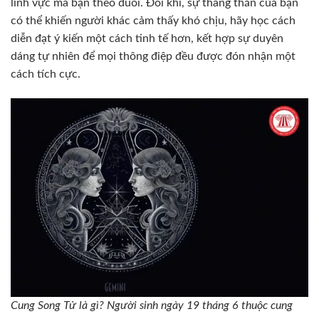
lĩnh vực mà bạn theo đuổi. Đôi khi, sự thẳng thắn của bạn
có thể khiến người khác cảm thấy khó chịu, hãy học cách
diễn đạt ý kiến một cách tinh tế hơn, kết hợp sự duyên
dáng tự nhiên để mọi thông điệp đều được đón nhận một
cách tích cực.
Cung Song Tử là gì? Người sinh ngày 19 tháng 6 thuộc cung