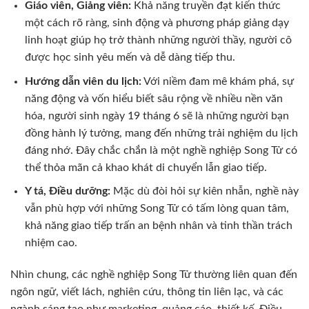
Giáo viên, Giảng viên:
Khả năng truyền đạt kiến thức
một cách rõ ràng, sinh động và phương pháp giảng dạy
linh hoạt giúp họ trở thành những người thầy, người cô
được học sinh yêu mến và dễ dàng tiếp thu.
Hướng dẫn viên du lịch:
Với niềm đam mê khám phá, sự
năng động và vốn hiểu biết sâu rộng về nhiều nền văn
hóa, người sinh ngày 19 tháng 6 sẽ là những người bạn
đồng hành lý tưởng, mang đến những trải nghiệm du lịch
đáng nhớ. Đây chắc chắn là một nghề nghiệp Song Tử có
thể thỏa mãn cả khao khát di chuyển lẫn giao tiếp.
Y tá, Điều dưỡng:
Mặc dù đòi hỏi sự kiên nhẫn, nghề này
vẫn phù hợp với những Song Tử có tấm lòng quan tâm,
khả năng giao tiếp trấn an bệnh nhân và tinh thần trách
nhiệm cao.
Nhìn chung, các nghề nghiệp Song Tử thường liên quan đến
ngôn ngữ, viết lách, nghiên cứu, thông tin liên lạc, và các
ngành sáng tạo như marketing, quảng cáo, thiết kế. Điều