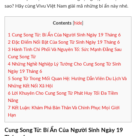
sao? Hãy cùng Vivu Việt Nam giải mã những bí ẩn này nhé.
Contents
[
hide
]
1
Cung Song Tử: Bí Ẩn Của Người Sinh Ngày 19 Tháng 6
2
Đặc Điểm Nổi Bật Của Song Tử Sinh Ngày 19 Tháng 6
3
Hành Tinh Chi Phối Và Nguyên Tố: Sức Mạnh Đằng Sau
Cung Song Tử
4
Những Nghề Nghiệp Lý Tưởng Cho Cung Song Tử Sinh
Ngày 19 Tháng 6
5
Song Tử Trong Mối Quan Hệ: Hướng Dẫn Viên Du Lịch Và
Những Kết Nối Xã Hội
6
Lời Khuyên Cho Cung Song Tử Phát Huy Tối Đa Tiềm
Năng
7
Kết Luận: Khám Phá Bản Thân Và Chinh Phục Mọi Giới
Hạn
Cung Song Tử: Bí Ẩn Của Người Sinh Ngày 19