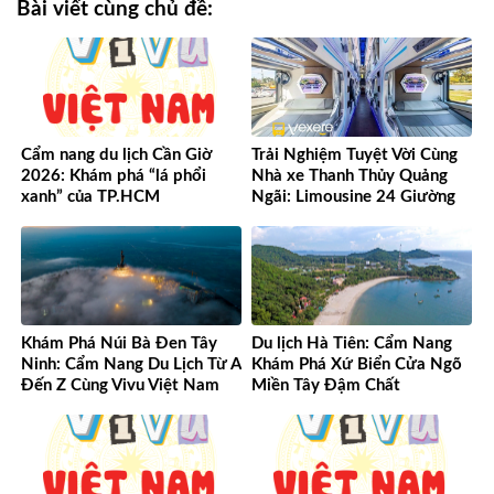
Bài viết cùng chủ đề:
Cẩm nang du lịch Cần Giờ
Trải Nghiệm Tuyệt Vời Cùng
2026: Khám phá “lá phổi
Nhà xe Thanh Thủy Quảng
xanh” của TP.HCM
Ngãi: Limousine 24 Giường
Vượt Mọi Mong Đợi
Khám Phá Núi Bà Đen Tây
Du lịch Hà Tiên: Cẩm Nang
Ninh: Cẩm Nang Du Lịch Từ A
Khám Phá Xứ Biển Cửa Ngõ
Đến Z Cùng Vivu Việt Nam
Miền Tây Đậm Chất