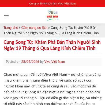
Skip
Công ty TNHH Du lịch Vivu Việt Nam
to
content
Trang chủ
»
Cẩm nang du lịch
»
Cung Song Tử: Khám Phá Bản
Thân Người Sinh Ngày 19 Tháng 6 Qua Lăng Kính Chiêm Tinh
Cung Song Tử: Khám Phá Bản Thân Người Sinh
Ngày 19 Tháng 6 Qua Lăng Kính Chiêm Tinh
Posted on
28/04/2026
by
Vivu Việt Nam
Chào mừng bạn đến với Vivu Việt Nam – nơi chúng ta cùng
nhau khám phá những điều thú vị về cuộc sống và con
người! Hôm nay, chúng ta sẽ cùng đi sâu vào một chủ đề
hấp dẫn: cung Song Tử, đặc biệt là những cá nhân chào đời
vào ngày 19 tháng 6. Liệu có điều gì đặc biệt ở họ, và những
tố chất này sẽ định hình con đường sự nghiệp của họ ra