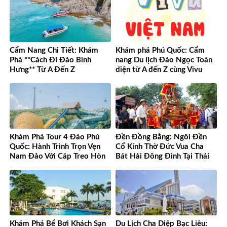
Cẩm Nang Chi Tiết: Khám
Khám phá Phú Quốc: Cẩm
Phá **Cách Đi Đảo Bình
nang Du lịch Đảo Ngọc Toàn
Hưng** Từ A Đến Z
diện từ A đến Z cùng Vivu
Việt Nam
Khám Phá Tour 4 Đảo Phú
Đền Đồng Bằng: Ngôi Đền
Quốc: Hành Trình Trọn Vẹn
Cổ Kính Thờ Đức Vua Cha
Nam Đảo Với Cáp Treo Hòn
Bát Hải Đông Đình Tại Thái
Thơm Tuyệt Đỉnh
Bình
Khám Phá Bể Bơi Khách Sạn
Du Lịch Cha Diệp Bạc Liêu: