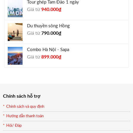
Tour ghép Tam Đảo 1 ngày
1.800.000₫.
là:
Giá
Giá
Giá từ
940.000
₫
1.650.000₫.
gốc
hiện
là:
tại
Du thuyền sông Hồng
1.000.000₫.
là:
Giá từ
790.000
₫
940.000₫.
Combo Hà Nội - Sapa
Giá
Giá
Giá từ
899.000
₫
gốc
hiện
là:
tại
990.000₫.
là:
899.000₫.
Chính sách hỗ trợ
Chính sách và quy định
Hướng dẫn thanh toán
Hỏi/ Đáp