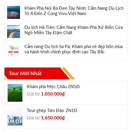
Khám Phá Núi Bà Đen Tây Ninh: Cẩm Nang Du Lịch
Từ A Đến Z Cùng Vivu Việt Nam
Du lịch Hà Tiên: Cẩm Nang Khám Phá Xứ Biển Cửa
Ngõ Miền Tây Đậm Chất
Cẩm nang Du lịch Sa Pa: Khám phá vẻ đẹp bốn mùa
và hành trình chinh phục đỉnh cao Tây Bắc
Tour Mới Nhất
Khám phá Mộc Châu 2N1Đ
Giá
Giá
Giá từ
1.050.000
₫
gốc
hiện
là:
tại
Tour ghép Tam Đảo 2N1Đ
1.300.000₫.
là:
Giá
Giá
Giá từ
1.650.000
₫
1.050.000₫.
gốc
hiện
là:
tại