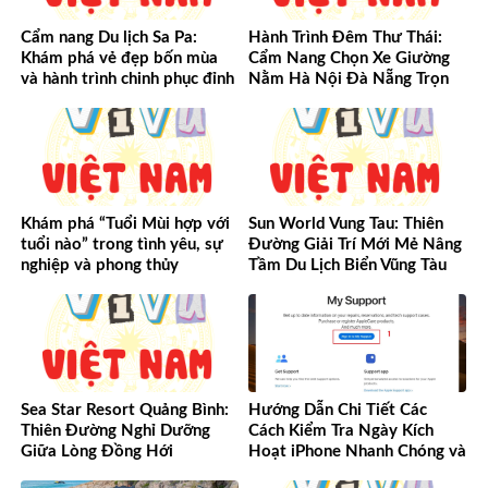
Cẩm nang Du lịch Sa Pa:
Hành Trình Đêm Thư Thái:
Khám phá vẻ đẹp bốn mùa
Cẩm Nang Chọn Xe Giường
và hành trình chinh phục đỉnh
Nằm Hà Nội Đà Nẵng Trọn
cao Tây Bắc
Vẹn Từ A-Z
Khám phá “Tuổi Mùi hợp với
Sun World Vung Tau: Thiên
tuổi nào” trong tình yêu, sự
Đường Giải Trí Mới Mẻ Nâng
nghiệp và phong thủy
Tầm Du Lịch Biển Vũng Tàu
Sea Star Resort Quảng Bình:
Hướng Dẫn Chi Tiết Các
Thiên Đường Nghỉ Dưỡng
Cách Kiểm Tra Ngày Kích
Giữa Lòng Đồng Hới
Hoạt iPhone Nhanh Chóng và
Chính Xác