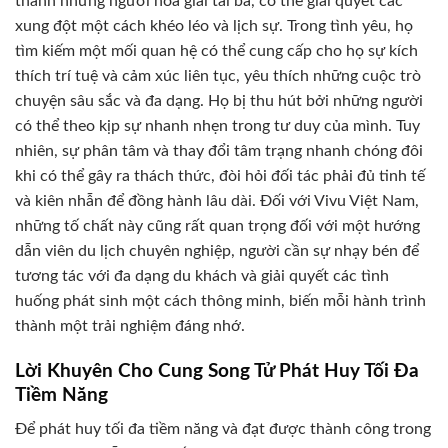
thành những người hòa giải tài ba, có thể giải quyết các
xung đột một cách khéo léo và lịch sự. Trong tình yêu, họ
tìm kiếm một mối quan hệ có thể cung cấp cho họ sự kích
thích trí tuệ và cảm xúc liên tục, yêu thích những cuộc trò
chuyện sâu sắc và đa dạng. Họ bị thu hút bởi những người
có thể theo kịp sự nhanh nhẹn trong tư duy của mình. Tuy
nhiên, sự phân tâm và thay đổi tâm trạng nhanh chóng đôi
khi có thể gây ra thách thức, đòi hỏi đối tác phải đủ tinh tế
và kiên nhẫn để đồng hành lâu dài. Đối với Vivu Việt Nam,
những tố chất này cũng rất quan trọng đối với một hướng
dẫn viên du lịch chuyên nghiệp, người cần sự nhạy bén để
tương tác với đa dạng du khách và giải quyết các tình
huống phát sinh một cách thông minh, biến mỗi hành trình
thành một trải nghiệm đáng nhớ.
Lời Khuyên Cho Cung Song Tử Phát Huy Tối Đa
Tiềm Năng
Để phát huy tối đa tiềm năng và đạt được thành công trong