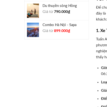
là:
tại
Du thuyền sông Hồng
Để chu
1.000.000₫.
là:
Giá từ
790.000
₫
940.000₫.
đây là
khách:
Combo Hà Nội - Sapa
1. Xe
Giá
Giá
Giá từ
899.000
₫
gốc
hiện
Tuấn A
là:
tại
phương
990.000₫.
là:
899.000₫.
nghiệm
thấy h
Giờ
06:
Loạ
Giá
Đi
Điể