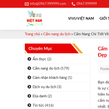
Skip
info@0967.999999.com
0967.999999
to
content
VIVU VIỆT NAM
GIỚI 
Trang chủ
»
Cẩm nang du lịch
»
Cẩm Nang Chi Tiết Về
Chuyên Mục
Cẩm 
Đẹp
Ẩm thực
(2)
Cẩm nang du lịch
(579)
Post
Cảm nhận khách hàng
(1)
Bạn đa
Dịch vụ du lịch
(3)
là sự 
hiền h
Địa danh
(2)
cẩm na
Tin tức
(416)
nhất. 