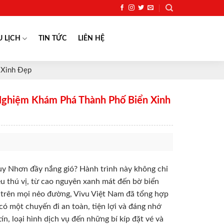
U LỊCH
TIN TỨC
LIÊN HỆ
 Xinh Đẹp
 Nghiệm Khám Phá Thành Phố Biển Xinh
uy Nhơn đầy nắng gió? Hành trình này không chỉ
u thú vị, từ cao nguyên xanh mát đến bờ biển
 trên mọi nẻo đường, Vivu Việt Nam đã tổng hợp
có một chuyến đi an toàn, tiện lợi và đáng nhớ
ín, loại hình dịch vụ đến những bí kíp đặt vé và