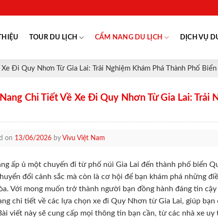
THIỆU
TOUR DU LỊCH
CẨM NANG DU LỊCH
DỊCH VỤ D
 Xe Đi Quy Nhơn Từ Gia Lai: Trải Nghiệm Khám Phá Thành Phố Biển
Nang Chi Tiết Về Xe Đi Quy Nhơn Từ Gia Lai: Trải
ed on
13/06/2026
by
Vivu Việt Nam
ng ấp ủ một chuyến đi từ phố núi Gia Lai đến thành phố biển Q
chuyển đổi cảnh sắc mà còn là cơ hội để bạn khám phá những điề
òa. Với mong muốn trở thành người bạn đồng hành đáng tin cậy
ng chi tiết về các lựa chọn xe đi Quy Nhơn từ Gia Lai, giúp bạn 
Bài viết này sẽ cung cấp mọi thông tin bạn cần, từ các nhà xe uy t