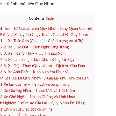
phá thành phố biển Quy Nhơn.
Contents
[
hide
]
h Trình Từ Gia Lai Đến Quy Nhơn: Tổng Quan Chi Tiết
 6 Nhà Xe Uy Tín Chạy Tuyến Gia Lai Đi Quy Nhơn
.1
1. Xe Tuấn Anh (Gia Lai) – Chất Lượng Vượt Trội
.2
2. Xe Đức Đạt – Tiện Nghi Sang Trọng
.3
3. Xe Hoàng Thủy – Uy Tín Lâu Năm
.4
4. Xe Lâm Sang – Lựa Chọn Đáng Tin Cậy
.5
5. Xe Diệp Thuý (Quy Nhơn) – Dịch Vụ Chu Đáo
.6
6. Xe Anh Phát – Kinh Nghiệm Phục Vụ
n Loại Xe Đi Quy Nhơn Từ Gia Lai Phù Hợp Với Bạn
.1
Xe Limousine – Tiện Lợi và Sang Trọng
.2
Xe Giường Nằm – Thoải Mái và Tiết Kiệm
.3
Xe Ghế Ngồi – Nhanh Chóng và Linh Hoạt
h Nghiệm Đặt Vé Xe Gia Lai – Quy Nhơn Dễ Dàng
.1
Lợi ích của việc đặt vé online:
.2
Hướng dẫn đặt vé cơ bản: