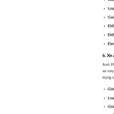
Loạ
Giá
Đi
Điể
Đán
6. Xe
Anh Ph
xe này
dụng s
Giờ
Loạ
Giá