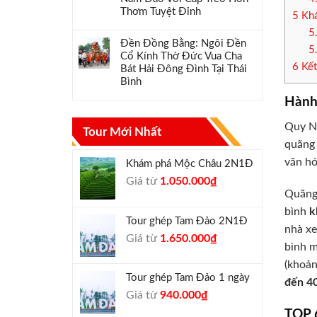
Thơm Tuyệt Đỉnh
5
Khá
5
Đền Đồng Bằng: Ngôi Đền
5
Cổ Kính Thờ Đức Vua Cha
6
Kết
Bát Hải Đông Đình Tại Thái
Bình
Hành 
Quy Nh
Tour Mới Nhất
quãng 
văn hó
Khám phá Mộc Châu 2N1Đ
Giá
Giá
Giá từ
1.050.000
₫
Quãng
gốc
hiện
là:
tại
bình
k
Tour ghép Tam Đảo 2N1Đ
1.300.000₫.
là:
nhà xe
Giá
Giá
Giá từ
1.650.000
₫
1.050.000₫.
bình m
gốc
hiện
(khoản
là:
tại
Tour ghép Tam Đảo 1 ngày
1.800.000₫.
là:
đến 4
Giá
Giá
Giá từ
940.000
₫
1.650.000₫.
gốc
hiện
TOP 