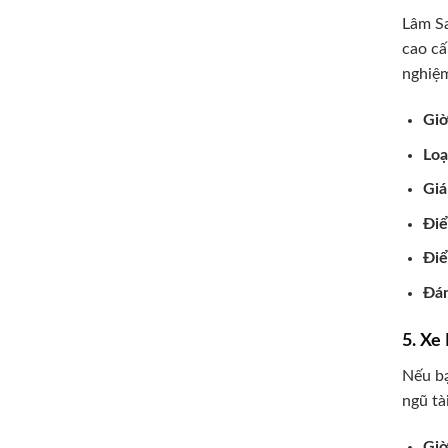
Lâm Sa
cao cấ
nghiệm
Giờ
Loạ
Giá
Đi
Điể
Đán
5. Xe
Nếu bạ
ngũ tà
Giờ