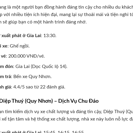
ng là một người bạn đồng hành đáng tin cậy cho nhiều du khách
p với nhiều tiện ích hiện đại, mang lại sự thoải mái và tiện nghi 
 sẽ giúp bạn có một hành trình đáng nhớ.
 xuất phát ở Gia Lai
: 13:30.
i xe
: Ghế ngồi.
 vé
: 200.000 VNĐ/vé.
ểm đón
: Gia Lai (Dọc Quốc lộ 14).
m trả
: Bến xe Quy Nhơn.
h giá
: 4.4/5 sao từ 22 đánh giá.
 Diệp Thuý (Quy Nhơn) – Dịch Vụ Chu Đáo
n tìm kiếm dịch vụ xe chất lượng và đáng tin cậy, Diệp Thuý (Q
i xế tận tâm và hệ thống xe chất lượng, nhà xe này luôn nỗ lực
 xuất phát ở Gia Lai
: 15:45, 16:15, 16:55.