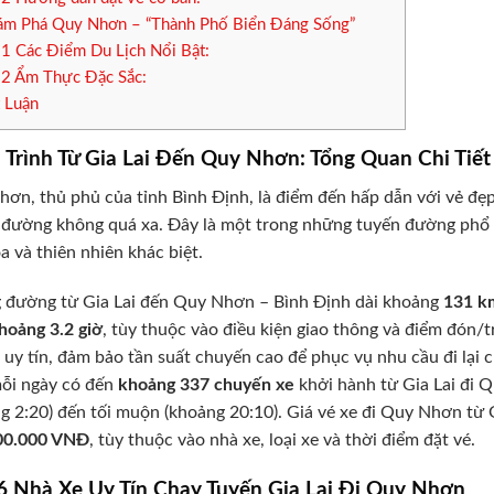
m Phá Quy Nhơn – “Thành Phố Biển Đáng Sống”
.1
Các Điểm Du Lịch Nổi Bật:
.2
Ẩm Thực Đặc Sắc:
 Luận
Trình Từ Gia Lai Đến Quy Nhơn: Tổng Quan Chi Tiết
ơn, thủ phủ của tỉnh Bình Định, là điểm đến hấp dẫn với vẻ đẹp
đường không quá xa. Đây là một trong những tuyến đường phổ bi
a và thiên nhiên khác biệt.
 đường từ Gia Lai đến Quy Nhơn – Bình Định dài khoảng
131 k
hoảng 3.2 giờ
, tùy thuộc vào điều kiện giao thông và điểm đón/
 uy tín, đảm bảo tần suất chuyến cao để phục vụ nhu cầu đi lại 
ỗi ngày có đến
khoảng 337 chuyến xe
khởi hành từ Gia Lai đi 
g 2:20) đến tối muộn (khoảng 20:10). Giá vé xe đi Quy Nhơn từ
00.000 VNĐ
, tùy thuộc vào nhà xe, loại xe và thời điểm đặt vé.
6 Nhà Xe Uy Tín Chạy Tuyến Gia Lai Đi Quy Nhơn