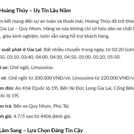
 Hoàng Thủy – Uy Tín Lâu Năm
m kết mang đến sự an toàn và thoải mái, Hoàng Thủy đã trở thà
Gia Lai – Quy Nhơn. Hãng xe này không chỉ sở hữu dàn xe chất 
, giàu kinh nghiệm, luôn sẵn sàng hỗ trợ khách hàng.
 xuất phát ở Gia Lai
: Rất nhiều chuyến trong ngày, từ 02:20 (sớ
50, 03:10, 03:40, 04:00, 04:30, 04:50, 05:00, 05:20, 05:50.
i xe
: Ghế ngồi, Limousine.
 vé
: Ghế ngồi từ 200.000 VNĐ/vé, Limousine từ 220.000 VNĐ/v
ểm đón
: An Khê (Quốc lộ 19), Bến Xe Đức Long Gia Lai, Cổng Bế
ốc lộ 19).
m trả
: Bến xe Quy Nhơn, Phú Tài.
h giá
: 4.7/5 sao từ 4406 đánh giá.
 Lâm Sang – Lựa Chọn Đáng Tin Cậy