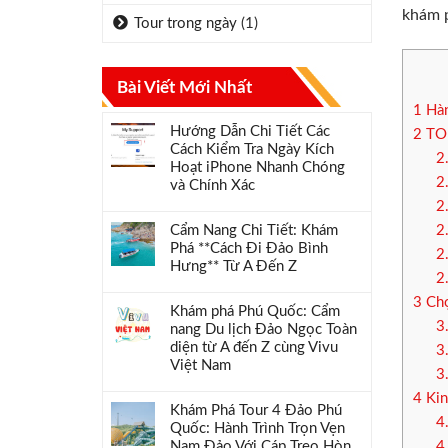
khám 
Tour trong ngày
(1)
Bài Viết Mới Nhất
1
Hàn
Hướng Dẫn Chi Tiết Các
2
TOP
Cách Kiểm Tra Ngày Kích
2
Hoạt iPhone Nhanh Chóng
2
và Chính Xác
2
Cẩm Nang Chi Tiết: Khám
2
Phá **Cách Đi Đảo Bình
2
Hưng** Từ A Đến Z
2
3
Chọ
Khám phá Phú Quốc: Cẩm
3
nang Du lịch Đảo Ngọc Toàn
diện từ A đến Z cùng Vivu
3
Việt Nam
3
4
Kin
Khám Phá Tour 4 Đảo Phú
4
Quốc: Hành Trình Trọn Vẹn
Nam Đảo Với Cáp Treo Hòn
4