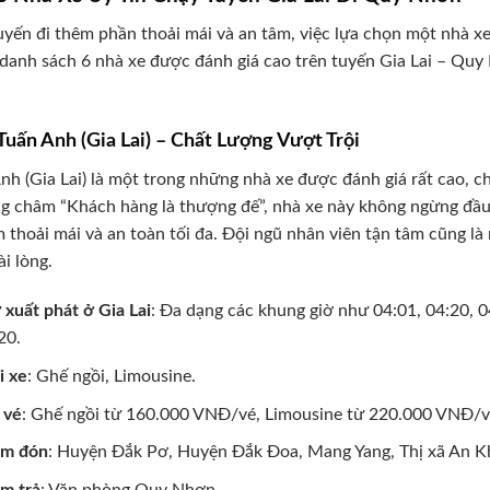
yến đi thêm phần thoải mái và an tâm, việc lựa chọn một nhà xe
 danh sách 6 nhà xe được đánh giá cao trên tuyến Gia Lai – Qu
 Tuấn Anh (Gia Lai) – Chất Lượng Vượt Trội
nh (Gia Lai) là một trong những nhà xe được đánh giá rất cao, ch
 châm “Khách hàng là thượng đế”, nhà xe này không ngừng đầu
 thoải mái và an toàn tối đa. Đội ngũ nhân viên tận tâm cũng l
ài lòng.
 xuất phát ở Gia Lai
: Đa dạng các khung giờ như 04:01, 04:20, 04
20.
i xe
: Ghế ngồi, Limousine.
 vé
: Ghế ngồi từ 160.000 VNĐ/vé, Limousine từ 220.000 VNĐ/v
ểm đón
: Huyện Đắk Pơ, Huyện Đắk Đoa, Mang Yang, Thị xã An Kh
m trả
: Văn phòng Quy Nhơn.