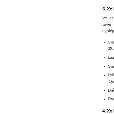
3. Xe
Với ca
tuyến 
nghiệp
Giờ
02:
Loạ
Giá
Đi
(Qu
Điể
Đán
4. Xe