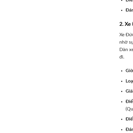
Đán
2. Xe
Xe Đức
nhờ sự
Dàn xe
đi.
Giờ
Loạ
Giá
Đi
(Qu
Điể
Đán