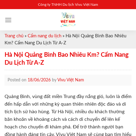
Skip
Công ty TNHH Du lịch Vivu Việt Nam
to
content
Trang chủ
»
Cẩm nang du lịch
»
Hà Nội Quảng Bình Bao Nhiêu
Km? Cẩm Nang Du Lịch Từ A-Z
Hà Nội Quảng Bình Bao Nhiêu Km? Cẩm Nang
Du Lịch Từ A-Z
Posted on
18/06/2026
by
Vivu Việt Nam
Quảng Bình, vùng đất miền Trung đầy nắng gió, luôn là điểm
đến hấp dẫn với những kỳ quan thiên nhiên độc đáo và di
tích lịch sử hào hùng. Từ Hà Nội, nhiều du khách thường
băn khoăn về khoảng cách và cách di chuyển để lên kế
hoạch cho chuyến đi khám phá. Để trở thành người bạn
đồng hành đáng tin cậy, Vivu Việt Nam sẽ cùng bạn tìm hiểu