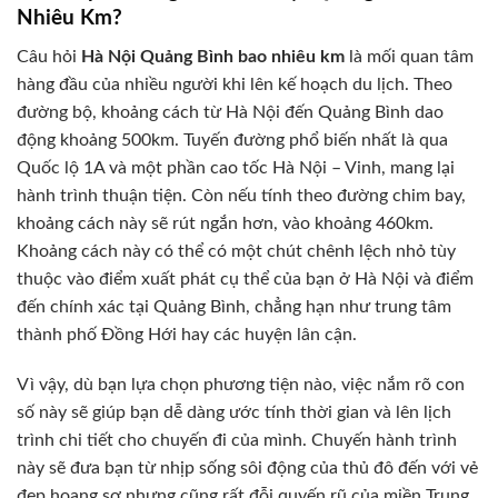
Nhiêu Km?
Câu hỏi
Hà Nội Quảng Bình bao nhiêu km
là mối quan tâm
hàng đầu của nhiều người khi lên kế hoạch du lịch. Theo
đường bộ, khoảng cách từ Hà Nội đến Quảng Bình dao
động khoảng 500km. Tuyến đường phổ biến nhất là qua
Quốc lộ 1A và một phần cao tốc Hà Nội – Vinh, mang lại
hành trình thuận tiện. Còn nếu tính theo đường chim bay,
khoảng cách này sẽ rút ngắn hơn, vào khoảng 460km.
Khoảng cách này có thể có một chút chênh lệch nhỏ tùy
thuộc vào điểm xuất phát cụ thể của bạn ở Hà Nội và điểm
đến chính xác tại Quảng Bình, chẳng hạn như trung tâm
thành phố Đồng Hới hay các huyện lân cận.
Vì vậy, dù bạn lựa chọn phương tiện nào, việc nắm rõ con
số này sẽ giúp bạn dễ dàng ước tính thời gian và lên lịch
trình chi tiết cho chuyến đi của mình. Chuyến hành trình
này sẽ đưa bạn từ nhịp sống sôi động của thủ đô đến với vẻ
đẹp hoang sơ nhưng cũng rất đỗi quyến rũ của miền Trung