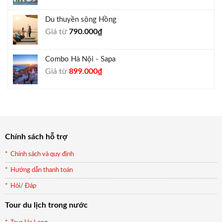
gốc
hiện
là:
tại
Du thuyền sông Hồng
1.000.000₫.
là:
Giá từ
790.000
₫
940.000₫.
Combo Hà Nội - Sapa
Giá
Giá
Giá từ
899.000
₫
gốc
hiện
là:
tại
990.000₫.
là:
899.000₫.
Chính sách hỗ trợ
Chính sách và quy định
Hướng dẫn thanh toán
Hỏi/ Đáp
Tour du lịch trong nước