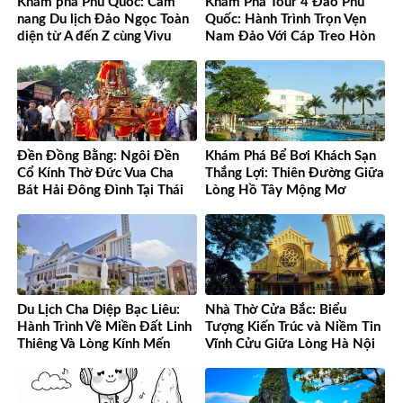
Khám phá Phú Quốc: Cẩm
Khám Phá Tour 4 Đảo Phú
nang Du lịch Đảo Ngọc Toàn
Quốc: Hành Trình Trọn Vẹn
diện từ A đến Z cùng Vivu
Nam Đảo Với Cáp Treo Hòn
Việt Nam
Thơm Tuyệt Đỉnh
Đền Đồng Bằng: Ngôi Đền
Khám Phá Bể Bơi Khách Sạn
Cổ Kính Thờ Đức Vua Cha
Thắng Lợi: Thiên Đường Giữa
Bát Hải Đông Đình Tại Thái
Lòng Hồ Tây Mộng Mơ
Bình
Du Lịch Cha Diệp Bạc Liêu:
Nhà Thờ Cửa Bắc: Biểu
Hành Trình Về Miền Đất Linh
Tượng Kiến Trúc và Niềm Tin
Thiêng Và Lòng Kính Mến
Vĩnh Cửu Giữa Lòng Hà Nội