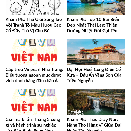
Khám Phá Thế Giới Sáng Tạo
Khám Phá Top 10 Bãi Biển
Với Tranh Tô Màu Hươu Cao
Đẹp Nhất Thái Lan: Thiên
Cổ Đầy Thú Vị Cho Bé
Đường Nhiệt Đới Gọi Tên
Cáp treo Vinpearl Nha Trang:
Đại Nội Huế: Cung Điện Cổ
Biểu tượng ngoạn mục được
Xưa – Dấu Ấn Vàng Son Của
vinh danh hàng đầu châu Á
Triều Nguyễn
Giải mã bí ẩn: Tháng 2 cung
Khám Phá Thác Dray Nur:
gì và hành trình sự nghiệp
Nàng Thơ Hùng Vĩ Giữa Đại
của Bảo Bình, Song Ngư
Ngàn Tây Nguyên