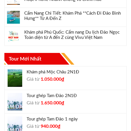
Cẩm Nang Chi Tiết: Khám Phá **Cách Đi Đảo Bình
Hưng** Từ A Đến Z
Khám phá Phú Quốc: Cẩm nang Du lịch Đảo Ngọc
Toàn diện từ A đến Z cùng Vivu Việt Nam
Tour Mới Nhất
Khám phá Mộc Châu 2N1Đ
Giá
Giá
Giá từ
1.050.000
₫
gốc
hiện
là:
tại
Tour ghép Tam Đảo 2N1Đ
1.300.000₫.
là:
Giá
Giá
Giá từ
1.650.000
₫
1.050.000₫.
gốc
hiện
là:
tại
Tour ghép Tam Đảo 1 ngày
1.800.000₫.
là:
Giá
Giá
Giá từ
940.000
₫
1.650.000₫.