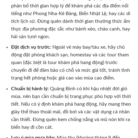
phân bổ thời gian hợp lý để khám phá các địa điểm nổi
tiếng như Phong Nha-Kẻ Bàng, Biển Nhật Lệ, hay các di
tích lịch sử. Đừng quên dành thời gian thưởng thức ẩm
thực địa phương đặc sắc như bánh xèo, cháo canh, hay
hải sản tươi ngon.
Đặt dịch vụ trước:
Ngoài vé máy bay/tàu xe, hãy chủ
động đặt phòng khách sạn, homestay và các tour tham
quan (đặc biệt là tour khám phá hang động) trước
chuyến đi để đảm bảo có chỗ và mức giá tốt, tránh tình
trạng hết phòng hoặc giá cao vào mùa cao điểm.
Chuẩn bị hành lý:
Quảng Bình có khí hậu nhiệt đới gió
mùa, nên bạn cần chuẩn bị trang phục phù hợp với thời
tiết. Nếu có ý định khám phá hang động, hãy mang theo
giày thể thao thoải mái, đồ bơi và các vật dụng cá nhân
cần thiết. Đừng quên kem chống nắng và mũ nón khi ra
biển hay đi cồn cát.
Lưu ý mùa mưa bão:
Mùa thu (khoảng tháng 9 đến