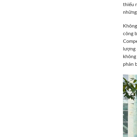
thiếu 
những 
Không 
công b
Compet
lượng 
không 
phản b