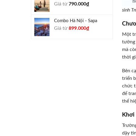
Giá từ
790.000
₫
940.000₫.
sinh T
Combo Hà Nội - Sapa
Chươ
Giá
Giá
Giá từ
899.000
₫
Một tr
gốc
hiện
là:
tại
tưởng 
990.000₫.
là:
mà còn
899.000₫.
thời g
Bên cạ
triển 
chức t
để tra
thể hi
Khơi 
Trường
dậy ti