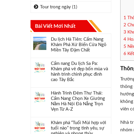
Tour trong ngày
(1)
1
Thô
2
Chư
Bài Viết Mới Nhất
3
Khơ
Du lịch Hà Tiên: Cẩm Nang
4
Hoạ
Khám Phá Xứ Biển Cửa Ngõ
5
Nền
Miền Tây Đậm Chất
6
Kết
Cẩm nang Du lịch Sa Pa:
Thôn
Khám phá vẻ đẹp bốn mùa và
hành trình chinh phục đỉnh
Trườn
cao Tây Bắc
thông 
Hành Trình Đêm Thư Thái:
hướng 
Cẩm Nang Chọn Xe Giường
không 
Nằm Hà Nội Đà Nẵng Trọn
viên c
Vẹn Từ A-Z
Nhà tr
Khám phá “Tuổi Mùi hợp với
tuổi nào” trong tình yêu, sự
nhóm n
nghiệp và phong thủy