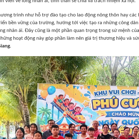
nh viên về lòng nhân ái, tinh thần sẻ chia và trách nhiệm xã hội.
ương trình như hỗ trợ đào tạo cho lao động nông thôn hay các 
riển bền vững của trường, hướng tới việc tạo ra những công dân
òng nhân ái. Đây cũng là một phần quan trọng trong sứ mệnh củ
hững hoạt động này góp phần làm nên giá trị thương hiệu và sứ
Giang
.