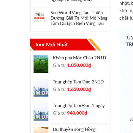
nhật, 
khởi n
Sun World Vung Tau: Thiên
chất l
Đường Giải Trí Mới Mẻ Nâng
Tầm Du Lịch Biển Vũng Tàu
Tour Mới Nhất
Khám phá Mộc Châu 2N1Đ
Giá
Giá
Giá từ
1.050.000
₫
gốc
hiện
là:
tại
Tour ghép Tam Đảo 2N1Đ
1.300.000₫.
là:
Giá
Giá
Giá từ
1.650.000
₫
1.050.000₫.
gốc
hiện
là:
tại
Tour ghép Tam Đảo 1 ngày
1.800.000₫.
là:
Giá
Giá
Giá từ
940.000
₫
1.650.000₫.
gốc
hiện
là:
tại
Du thuyền sông Hồng
1.000.000₫.
là: