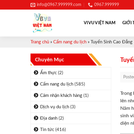
Skip
info@0967.999999.com
0967.999999
to
content
VIVU VIỆT NAM
GIỚI 
Trang chủ
»
Cẩm nang du lịch
»
Tuyển Sinh Cao Đẳng
Chuyên Mục
Tuyể
Ẩm thực
(2)
Post
Cẩm nang du lịch
(585)
Trong 
Cảm nhận khách hàng
(1)
lên nh
Dịch vụ du lịch
(3)
Năm họ
sinh v
Địa danh
(2)
diện n
Tin tức
(416)