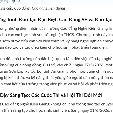
rung cấp, Cao đẳng, Cao đẳng liên thông
ng Trình Đào Tạo Đặc Biệt: Cao Đẳng 9+ và Đào Tạ
ong những điểm nhấn của Trường Cao đẳng Nghề Kiên Giang là 
cho các em học sinh vừa tốt nghiệp THCS. Chương trình này kh
 sớm được tiếp cận với kiến thức và kỹ năng nghề nghiệp chuyên
ian đào tạo và tạo điều kiện cho học sinh phát triển toàn diện.
nh đó, nhà trường còn đặc biệt quan tâm đến việc đào tạo nghề
bền vững của cộng đồng. Cụ thể, vào chiều ngày 27/5/2026, một 
ại ấp Sơn Lập, xã Óc Eo, tỉnh An Giang, phối hợp cùng chính qu
ng bị kiến thức và kỹ năng thiết yếu, giúp người dân nông thôn n
ện cam kết của trường trong việc phục vụ xã hội và phát triển n
Dậy Sáng Tạo: Các Cuộc Thi và Hội Thi Đổi Mới
 Cao đẳng Nghề Kiên Giang không chỉ chú trọng đào tạo chuyên
nh thần sáng tạo cho học sinh, sinh viên. Sáng ngày 01/6/2026,