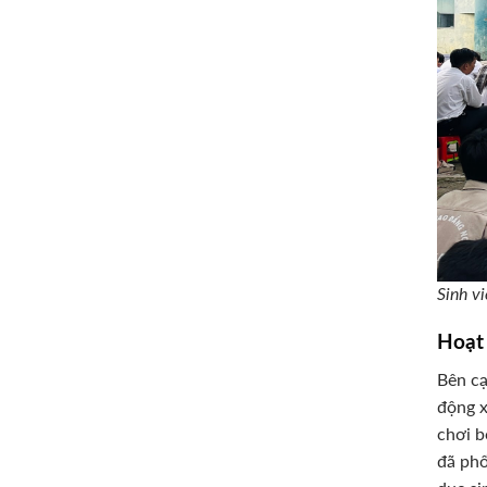
Sinh v
Hoạt
Bên cạ
động x
chơi b
đã phố