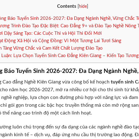
Contents
[
hide
]
ng Báo Tuyển Sinh 2026-2027: Đa Dạng Ngành Nghề, Vững Chắc T
ơng Trình Đào Tạo Đặc Biệt: Cao Đẳng 9+ và Đào Tạo Nghề Nông 
i Dậy Sáng Tạo: Các Cuộc Thi và Hội Thi Đổi Mới
t Động Xã Hội và Cộng Đồng: Vì Một Tương Lai Tươi Sáng
 Tảng Vững Chắc và Cam Kết Chất Lượng Đào Tạo
 Luận: Lựa Chọn Tuyển Sinh Cao Đẳng Kiên Giang – Kiến Tạo Tương
g Báo Tuyển Sinh 2026-2027: Đa Dạng Ngành Nghề,
g Cao đẳng Nghề Kiên Giang vừa công bố kế hoạch
tuyển sinh C
cho năm học 2026-2027, mở ra nhiều cơ hội cho thí sinh từ khắp
nghề nghiệp, lựa chọn con đường phù hợp với năng lực và đam 
chỉ gói gọn trong các bậc học truyền thống mà còn mở rộng sang
ó thể nâng cao trình độ một cách linh hoạt.
ường luôn chú trọng đến sự đa dạng của các ngành nghề đào tạo
gành kinh tế – dịch vụ, đáp ứng nhu cầu thị trường lao động. Đ