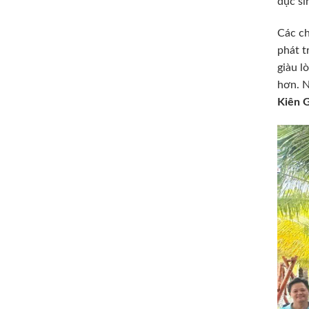
dục si
Các ch
phát t
giàu l
hơn. N
Kiên 