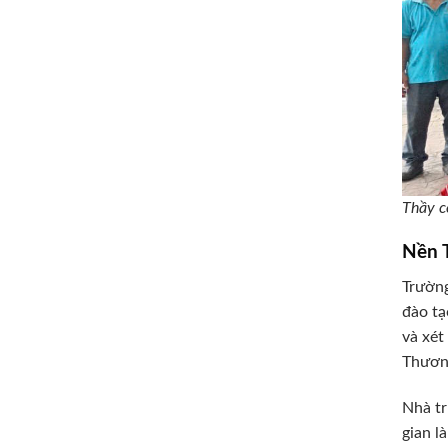
Thầy c
Nền 
Trường
đào tạ
và xét
Thương
Nhà tr
gian l