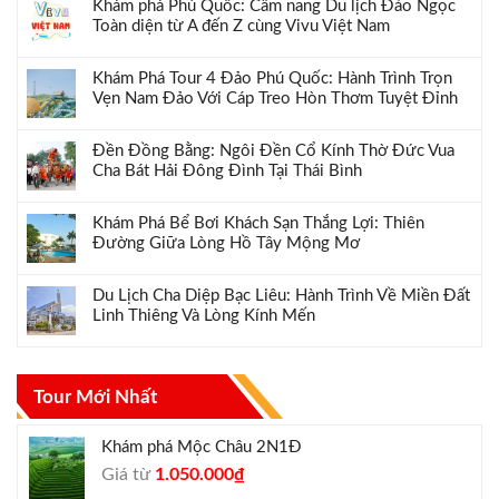
Khám phá Phú Quốc: Cẩm nang Du lịch Đảo Ngọc
Toàn diện từ A đến Z cùng Vivu Việt Nam
Khám Phá Tour 4 Đảo Phú Quốc: Hành Trình Trọn
Vẹn Nam Đảo Với Cáp Treo Hòn Thơm Tuyệt Đỉnh
Đền Đồng Bằng: Ngôi Đền Cổ Kính Thờ Đức Vua
Cha Bát Hải Đông Đình Tại Thái Bình
Khám Phá Bể Bơi Khách Sạn Thắng Lợi: Thiên
Đường Giữa Lòng Hồ Tây Mộng Mơ
Du Lịch Cha Diệp Bạc Liêu: Hành Trình Về Miền Đất
Linh Thiêng Và Lòng Kính Mến
Tour Mới Nhất
Khám phá Mộc Châu 2N1Đ
Giá
Giá
Giá từ
1.050.000
₫
gốc
hiện