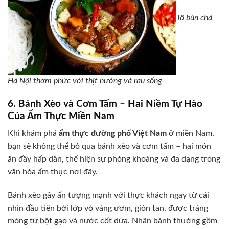
Tô bún chả
Hà Nội thơm phức với thịt nướng và rau sống
6. Bánh Xèo và Cơm Tấm – Hai Niềm Tự Hào
Của Ẩm Thực Miền Nam
Khi khám phá
ẩm thực đường phố Việt Nam
ở miền Nam,
bạn sẽ không thể bỏ qua bánh xèo và cơm tấm – hai món
ăn đầy hấp dẫn, thể hiện sự phóng khoáng và đa dạng trong
văn hóa ẩm thực nơi đây.
Bánh xèo gây ấn tượng mạnh với thực khách ngay từ cái
nhìn đầu tiên bởi lớp vỏ vàng ươm, giòn tan, được tráng
mỏng từ bột gạo và nước cốt dừa. Nhân bánh thường gồm