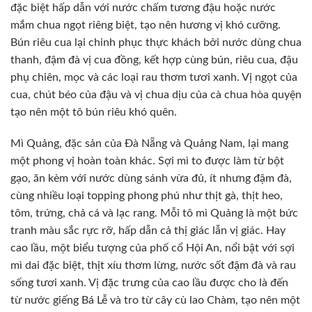
đặc biệt hấp dẫn với nước chấm tương đậu hoặc nước
mắm chua ngọt riêng biệt, tạo nên hương vị khó cưỡng.
Bún riêu cua lại chinh phục thực khách bởi nước dùng chua
thanh, đậm đà vị cua đồng, kết hợp cùng bún, riêu cua, đậu
phụ chiên, mọc và các loại rau thơm tươi xanh. Vị ngọt của
cua, chút béo của đậu và vị chua dịu của cà chua hòa quyện
tạo nên một tô bún riêu khó quên.
Mì Quảng, đặc sản của Đà Nẵng và Quảng Nam, lại mang
một phong vị hoàn toàn khác. Sợi mì to được làm từ bột
gạo, ăn kèm với nước dùng sánh vừa đủ, ít nhưng đậm đà,
cùng nhiều loại topping phong phú như thịt gà, thịt heo,
tôm, trứng, chả cá và lạc rang. Mỗi tô mì Quảng là một bức
tranh màu sắc rực rỡ, hấp dẫn cả thị giác lẫn vị giác. Hay
cao lầu, một biểu tượng của phố cổ Hội An, nổi bật với sợi
mì dai đặc biệt, thịt xíu thơm lừng, nước sốt đậm đà và rau
sống tươi xanh. Vị đặc trưng của cao lầu được cho là đến
từ nước giếng Bá Lễ và tro từ cây cù lao Chàm, tạo nên một