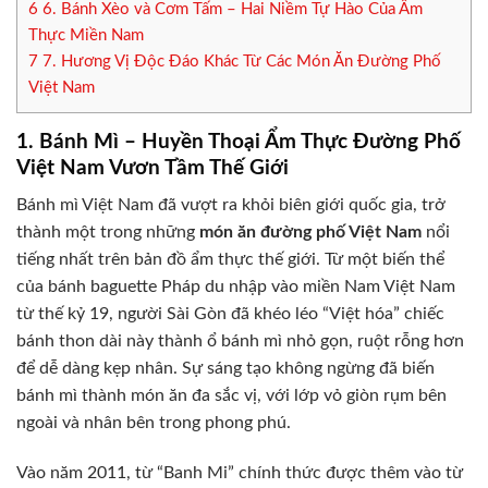
6
6. Bánh Xèo và Cơm Tấm – Hai Niềm Tự Hào Của Ẩm
Thực Miền Nam
7
7. Hương Vị Độc Đáo Khác Từ Các Món Ăn Đường Phố
Việt Nam
1. Bánh Mì – Huyền Thoại Ẩm Thực Đường Phố
Việt Nam Vươn Tầm Thế Giới
Bánh mì Việt Nam đã vượt ra khỏi biên giới quốc gia, trở
thành một trong những
món ăn đường phố Việt Nam
nổi
tiếng nhất trên bản đồ ẩm thực thế giới. Từ một biến thể
của bánh baguette Pháp du nhập vào miền Nam Việt Nam
từ thế kỷ 19, người Sài Gòn đã khéo léo “Việt hóa” chiếc
bánh thon dài này thành ổ bánh mì nhỏ gọn, ruột rỗng hơn
để dễ dàng kẹp nhân. Sự sáng tạo không ngừng đã biến
bánh mì thành món ăn đa sắc vị, với lớp vỏ giòn rụm bên
ngoài và nhân bên trong phong phú.
Vào năm 2011, từ “Banh Mi” chính thức được thêm vào từ