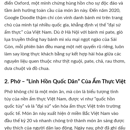
điển Oxford, một minh chứng hùng hồn cho sự độc đáo và
tầm ảnh hưởng toàn cầu của món ăn này. Đến năm 2020,
Google Doodle thậm chí còn vinh danh bánh mì trên trang
chủ của mình tại nhiều quốc gia, khẳng định vị thế “đại sứ
ẩm thực” của Việt Nam. Dù ở Hà Nội với bánh mì pate, giò
lụa truyền thống hay bánh mì xíu mại ngọt ngào của Sài
Gòn, mỗi phiên bản đều mang một nét quyến rũ riêng, luôn
làm say lòng thực khách bằng sự kết hợp hài hòa giữa các
nguyên liệu quen thuộc như thịt nguội, pate, chả, rau thơm,
dưa chuột và đồ chua.
2. Phở – “Linh Hồn Quốc Dân” Của Ẩm Thực Việt
Phở không chỉ là một món ăn, mà còn là biểu tượng tinh
túy của nền ẩm thực Việt Nam, được ví như “quốc hồn
quốc túy” và là “đại sứ” văn hóa ẩm thực Việt trên trường
quốc tế. Món ăn này xuất hiện ở miền Bắc Việt Nam vào
đầu thế kỷ 20 và nhanh chóng trở thành món ăn sáng được
yêu thích của người dân lao động. Ngày nay, phở đã ghi dấu