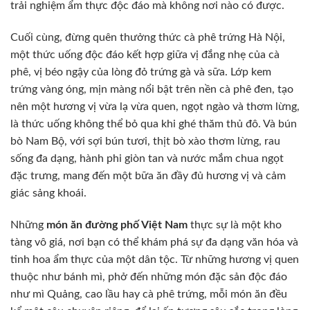
trải nghiệm ẩm thực độc đáo mà không nơi nào có được.
Cuối cùng, đừng quên thưởng thức cà phê trứng Hà Nội,
một thức uống độc đáo kết hợp giữa vị đắng nhẹ của cà
phê, vị béo ngậy của lòng đỏ trứng gà và sữa. Lớp kem
trứng vàng óng, mịn màng nổi bật trên nền cà phê đen, tạo
nên một hương vị vừa lạ vừa quen, ngọt ngào và thơm lừng,
là thức uống không thể bỏ qua khi ghé thăm thủ đô. Và bún
bò Nam Bộ, với sợi bún tươi, thịt bò xào thơm lừng, rau
sống đa dạng, hành phi giòn tan và nước mắm chua ngọt
đặc trưng, mang đến một bữa ăn đầy đủ hương vị và cảm
giác sảng khoái.
Những
món ăn đường phố Việt Nam
thực sự là một kho
tàng vô giá, nơi bạn có thể khám phá sự đa dạng văn hóa và
tinh hoa ẩm thực của một dân tộc. Từ những hương vị quen
thuộc như bánh mì, phở đến những món đặc sản độc đáo
như mì Quảng, cao lầu hay cà phê trứng, mỗi món ăn đều