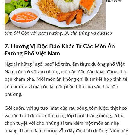
Đĩa cơm
tấm Sài Gòn với sườn nướng, bì, chả trứng và dưa leo
7. Hương Vị Độc Đáo Khác Từ Các Món Ăn
Đường Phố Việt Nam
Ngoài những “ngôi sao” kể trên,
ẩm thực đường phố Việt
Nam
còn có vô vàn những món ăn độc đáo khác đang chờ
bạn khám phá. Mỗi món ăn không chỉ là sự kết hợp tinh tế
của hương vị mà còn là một phần hồn của văn hóa địa
phương.
Gỏi cuốn, với sự tươi mát của rau sống, tôm luộc, thịt heo
và bún tươi được cuốn trong lớp bánh tráng mỏng, là lựa
chọn tuyệt vời cho những ai tìm kiếm một món ăn nhẹ
nhàng, thanh đạm nhưng vẫn đầy đủ dinh dưỡng. Món này