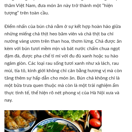
thăm Việt Nam, đưa món ăn này trở thành một “hiện
tượng” trên toàn cầu.
Điểm nhấn của bún chả nằm ở sự kết hợp hoàn hảo giữa
những miếng chả thịt heo băm viên và chả thịt ba chỉ
nướng vàng ươm trên than hoa, thơm lừng. Chả được ăn
kèm với bún tươi mềm mịn và bát nước chấm chua ngọt
đậm đà, được pha chế tỉ mỉ với đu đủ xanh hoặc su hào
ngâm giòn. Các loại rau sống tươi xanh như xà lách, rau
mùi, tía tô, kinh giới không chỉ cân bằng hương vị mà còn
tăng thêm sự hấp dẫn cho món ăn. Bún chả không chỉ là
một bữa trưa quen thuộc mà còn là một trải nghiệm ẩm
thực tinh tế, thể hiện rõ nét phong vị của Hà Nội xưa và
nay.