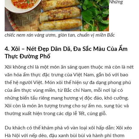
Những
chiếc nem rán vàng ươm, giòn tan, chuẩn vị miền Bắc
4. Xôi – Nét Đẹp Dân Dã, Đa Sắc Màu Của Ẩm
Thực Đường Phố
Xôi không chỉ là một món ăn sáng quen thuộc mà còn là nét
văn hóa ẩm thực đặc trưng của Việt Nam, gắn bó với bao
thế hệ người Việt. Món xôi thể hiện sự đa dạng phong phú
của ẩm thực vùng miền, từ Bắc chí Nam, mỗi nơi lại có
những biến tấu riêng mang hương vị độc đáo, khó cưỡng.
Xôi còn là món ăn tượng trưng cho sự ấm no, sung túc và
thường xuất hiện trong các dịp lễ Tết, cúng giỗ.
Du khách có thể khám phá vô vàn loại xôi hấp dẫn: Xôi xéo
Hà Nội với nếp dẻo, đậu xanh bùi bùi và hành phi thơm