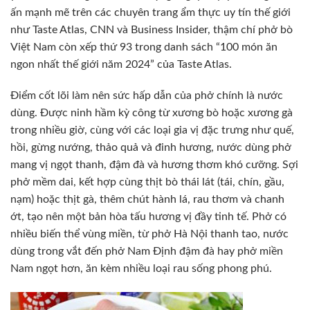
ấn mạnh mẽ trên các chuyên trang ẩm thực uy tín thế giới
như Taste Atlas, CNN và Business Insider, thậm chí phở bò
Việt Nam còn xếp thứ 93 trong danh sách “100 món ăn
ngon nhất thế giới năm 2024” của Taste Atlas.
Điểm cốt lõi làm nên sức hấp dẫn của phở chính là nước
dùng. Được ninh hầm kỳ công từ xương bò hoặc xương gà
trong nhiều giờ, cùng với các loại gia vị đặc trưng như quế,
hồi, gừng nướng, thảo quả và đinh hương, nước dùng phở
mang vị ngọt thanh, đậm đà và hương thơm khó cưỡng. Sợi
phở mềm dai, kết hợp cùng thịt bò thái lát (tái, chín, gầu,
nạm) hoặc thịt gà, thêm chút hành lá, rau thơm và chanh
ớt, tạo nên một bản hòa tấu hương vị đầy tinh tế. Phở có
nhiều biến thể vùng miền, từ phở Hà Nội thanh tao, nước
dùng trong vắt đến phở Nam Định đậm đà hay phở miền
Nam ngọt hơn, ăn kèm nhiều loại rau sống phong phú.