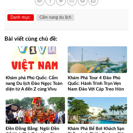
Danh mục:
Cẩm nang du lịch
Bài viết cùng chủ đề:
Khám phá Phú Quốc: Cẩm
Khám Phá Tour 4 Đảo Phú
nang Du lịch Đảo Ngọc Toàn
Quốc: Hành Trình Trọn Vẹn
diện từ A đến Z cùng Vivu
Nam Đảo Với Cáp Treo Hòn
Việt Nam
Thơm Tuyệt Đỉnh
Đền Đồng Bằng: Ngôi Đền
Khám Phá Bể Bơi Khách Sạn