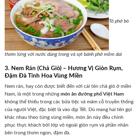
Tô phở bò
thơm lừng với nước dùng trong và sợi bánh phở mềm dai
3. Nem Rán (Chả Giò) – Hương Vị Giòn Rụm,
Đậm Đà Tinh Hoa Vùng Miền
Nem rán, hay còn được biết đến với cái tên chả giò ở miền
Nam, là một trong những
món ăn đường phố Việt Nam
không thể thiếu trong các bữa tiệc và mâm cỗ truyền thống
của người Việt, đặc biệt là vào dịp Tết. Dù mang hai tên gọi
khác nhau theo từng vùng miền, món ăn này đều chinh
phục thực khách bởi lớp vỏ ngoài giòn rụm và phần nhân
bên trong thơm ngon, đậm đà.