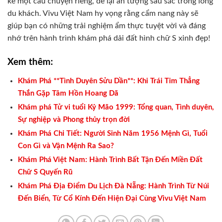
kể một câu chuyện riêng, để lại ấn tượng sâu sắc trong lòng
du khách. Vivu Việt Nam hy vọng rằng cẩm nang này sẽ
giúp bạn có những trải nghiệm ẩm thực tuyệt vời và đáng
nhớ trên hành trình khám phá dải đất hình chữ S xinh đẹp!
Xem thêm:
Khám Phá **Tình Duyên Sửu Dần**: Khi Trái Tim Thẳng
Thắn Gặp Tâm Hồn Hoang Dã
Khám phá Tử vi tuổi Kỷ Mão 1999: Tổng quan, Tình duyên,
Sự nghiệp và Phong thủy trọn đời
Khám Phá Chi Tiết: Người Sinh Năm 1956 Mệnh Gì, Tuổi
Con Gì và Vận Mệnh Ra Sao?
Khám Phá Việt Nam: Hành Trình Bất Tận Đến Miền Đất
Chữ S Quyến Rũ
Khám Phá Địa Điểm Du Lịch Đà Nẵng: Hành Trình Từ Núi
Đến Biển, Từ Cổ Kính Đến Hiện Đại Cùng Vivu Việt Nam