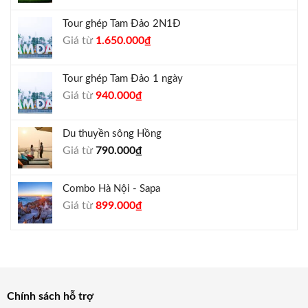
là:
tại
Tour ghép Tam Đảo 2N1Đ
1.300.000₫.
là:
Giá
Giá
Giá từ
1.650.000
₫
1.050.000₫.
gốc
hiện
là:
tại
Tour ghép Tam Đảo 1 ngày
1.800.000₫.
là:
Giá
Giá
Giá từ
940.000
₫
1.650.000₫.
gốc
hiện
là:
tại
Du thuyền sông Hồng
1.000.000₫.
là:
Giá từ
790.000
₫
940.000₫.
Combo Hà Nội - Sapa
Giá
Giá
Giá từ
899.000
₫
gốc
hiện
là:
tại
990.000₫.
là:
899.000₫.
Chính sách hỗ trợ