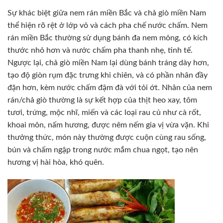
Sự khác biệt giữa nem rán miền Bắc và chả giò miền Nam
thể hiện rõ rệt ở lớp vỏ và cách pha chế nước chấm. Nem
rán miền Bắc thường sử dụng bánh đa nem mỏng, có kích
thước nhỏ hơn và nước chấm pha thanh nhẹ, tinh tế.
Ngược lại, chả giò miền Nam lại dùng bánh tráng dày hơn,
tạo độ giòn rụm đặc trưng khi chiên, và có phần nhân đầy
đặn hơn, kèm nước chấm đậm đà với tỏi ớt. Nhân của nem
rán/chả giò thường là sự kết hợp của thịt heo xay, tôm
tươi, trứng, mộc nhĩ, miến và các loại rau củ như cà rốt,
khoai môn, nấm hương, được nêm nếm gia vị vừa vặn. Khi
thưởng thức, món này thường được cuộn cùng rau sống,
bún và chấm ngập trong nước mắm chua ngọt, tạo nên
hương vị hài hòa, khó quên.