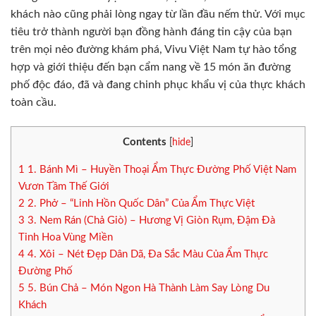
khách nào cũng phải lòng ngay từ lần đầu nếm thử. Với mục
tiêu trở thành người bạn đồng hành đáng tin cậy của bạn
trên mọi nẻo đường khám phá, Vivu Việt Nam tự hào tổng
hợp và giới thiệu đến bạn cẩm nang về 15 món ăn đường
phố độc đáo, đã và đang chinh phục khẩu vị của thực khách
toàn cầu.
Contents
[
hide
]
1
1. Bánh Mì – Huyền Thoại Ẩm Thực Đường Phố Việt Nam
Vươn Tầm Thế Giới
2
2. Phở – “Linh Hồn Quốc Dân” Của Ẩm Thực Việt
3
3. Nem Rán (Chả Giò) – Hương Vị Giòn Rụm, Đậm Đà
Tinh Hoa Vùng Miền
4
4. Xôi – Nét Đẹp Dân Dã, Đa Sắc Màu Của Ẩm Thực
Đường Phố
5
5. Bún Chả – Món Ngon Hà Thành Làm Say Lòng Du
Khách