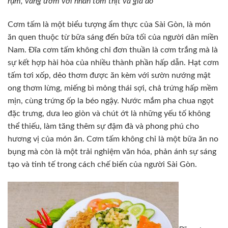
rụm, vàng ươm với nhân tôm thịt và giá đỗ
Cơm tấm là một biểu tượng ẩm thực của Sài Gòn, là món
ăn quen thuộc từ bữa sáng đến bữa tối của người dân miền
Nam. Đĩa cơm tấm không chỉ đơn thuần là cơm trắng mà là
sự kết hợp hài hòa của nhiều thành phần hấp dẫn. Hạt cơm
tấm tơi xốp, dẻo thơm được ăn kèm với sườn nướng mật
ong thơm lừng, miếng bì mỏng thái sợi, chả trứng hấp mềm
mịn, cùng trứng ốp la béo ngậy. Nước mắm pha chua ngọt
đặc trưng, dưa leo giòn và chút ớt là những yếu tố không
thể thiếu, làm tăng thêm sự đậm đà và phong phú cho
hương vị của món ăn. Cơm tấm không chỉ là một bữa ăn no
bụng mà còn là một trải nghiệm văn hóa, phản ánh sự sáng
tạo và tinh tế trong cách chế biến của người Sài Gòn.