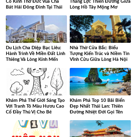
Cổ Kính Thờ Đức Vua Cha
Thắng Lợi: Thiên Đường Giữa
Bát Hải Đông Đình Tại Thái
Lòng Hồ Tây Mộng Mơ
Bình
Du Lịch Cha Diệp Bạc Liêu:
Nhà Thờ Cửa Bắc: Biểu
Hành Trình Về Miền Đất Linh
Tượng Kiến Trúc và Niềm Tin
Thiêng Và Lòng Kính Mến
Vĩnh Cửu Giữa Lòng Hà Nội
Khám Phá Thế Giới Sáng Tạo
Khám Phá Top 10 Bãi Biển
Với Tranh Tô Màu Hươu Cao
Đẹp Nhất Thái Lan: Thiên
Cổ Đầy Thú Vị Cho Bé
Đường Nhiệt Đới Gọi Tên