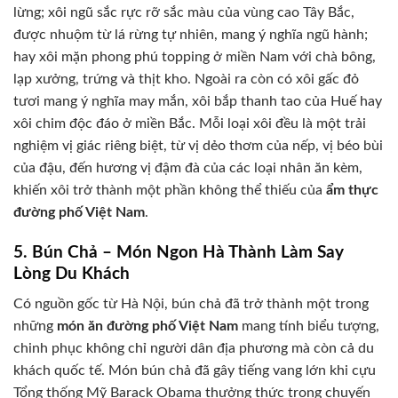
lừng; xôi ngũ sắc rực rỡ sắc màu của vùng cao Tây Bắc,
được nhuộm từ lá rừng tự nhiên, mang ý nghĩa ngũ hành;
hay xôi mặn phong phú topping ở miền Nam với chà bông,
lạp xưởng, trứng và thịt kho. Ngoài ra còn có xôi gấc đỏ
tươi mang ý nghĩa may mắn, xôi bắp thanh tao của Huế hay
xôi chim độc đáo ở miền Bắc. Mỗi loại xôi đều là một trải
nghiệm vị giác riêng biệt, từ vị dẻo thơm của nếp, vị béo bùi
của đậu, đến hương vị đậm đà của các loại nhân ăn kèm,
khiến xôi trở thành một phần không thể thiếu của
ẩm thực
đường phố Việt Nam
.
5. Bún Chả – Món Ngon Hà Thành Làm Say
Lòng Du Khách
Có nguồn gốc từ Hà Nội, bún chả đã trở thành một trong
những
món ăn đường phố Việt Nam
mang tính biểu tượng,
chinh phục không chỉ người dân địa phương mà còn cả du
khách quốc tế. Món bún chả đã gây tiếng vang lớn khi cựu
Tổng thống Mỹ Barack Obama thưởng thức trong chuyến