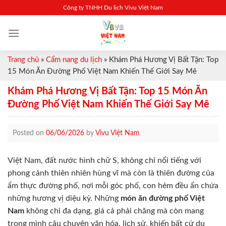
Skip
Công ty TNHH Du lịch Vivu Việt Nam
to
content
Trang chủ
»
Cẩm nang du lịch
»
Khám Phá Hương Vị Bất Tận: Top
15 Món Ăn Đường Phố Việt Nam Khiến Thế Giới Say Mê
Khám Phá Hương Vị Bất Tận: Top 15 Món Ăn
Đường Phố Việt Nam Khiến Thế Giới Say Mê
Posted on
06/06/2026
by
Vivu Việt Nam
Việt Nam, đất nước hình chữ S, không chỉ nổi tiếng với
phong cảnh thiên nhiên hùng vĩ mà còn là thiên đường của
ẩm thực đường phố, nơi mỗi góc phố, con hẻm đều ẩn chứa
những hương vị diệu kỳ. Những
món ăn đường phố Việt
Nam
không chỉ đa dạng, giá cả phải chăng mà còn mang
trong mình câu chuyện văn hóa, lịch sử, khiến bất cứ du