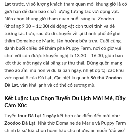
Lạt
trước, vì số lượng khách tham quan mỗi khung giờ là có
giới hạn để đảm bảo chất lượng tương tác với động vật.
Nên chọn khung giờ tham quan buổi sáng tại Zoodoo
(khoảng 9:30 – 11:30) để động vật còn tươi tỉnh và dễ
tương tác hơn, sau đó di chuyển về lại thành phố để ghé
thăm Domaine de Marie, tận hưởng bữa trưa. Cuối cùng,
dành buổi chiều để khám phá Puppy Farm, nơi có giờ vui
chơi với cún được khuyến nghị là 13:30 – 16:30, giúp bạn
kết thúc một ngày dài bằng sự thư thái. Đừng quên mang
theo áo ấm, mũ nón vì dù là ban ngày, nhiệt độ tại các khu
vực ngoại ô của Đà Lạt, đặc biệt là quanh
Sở thú Zoodoo
Đà Lạt
, vẫn khá lạnh và có thể có sương mù.
Kết Luận: Lựa Chọn Tuyến Du Lịch Mới Mẻ, Đầy
Cảm Xúc
Tuyến
tour Đà Lạt 1 ngày
kết hợp các điểm đến mới như
Zoodoo Đà Lạt
, Nhà thờ Domaine de Marie và Puppy Farm
chính là sự lựa chọn hoàn hảo cho những ai muốn “đổi gió”