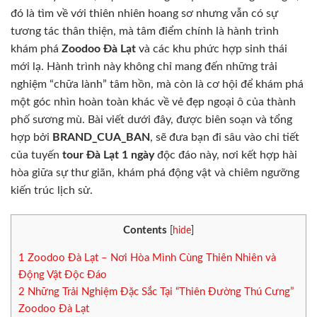
đó là tìm về với thiên nhiên hoang sơ nhưng vẫn có sự
tương tác thân thiện, mà tâm điểm chính là hành trình
khám phá
Zoodoo Đà Lạt
và các khu phức hợp sinh thái
mới lạ. Hành trình này không chỉ mang đến những trải
nghiệm “chữa lành” tâm hồn, mà còn là cơ hội để khám phá
một góc nhìn hoàn toàn khác về vẻ đẹp ngoại ô của thành
phố sương mù. Bài viết dưới đây, được biên soạn và tổng
hợp bởi
BRAND_CUA_BAN
, sẽ đưa bạn đi sâu vào chi tiết
của tuyến
tour Đà Lạt 1 ngày
độc đáo này, nơi kết hợp hài
hòa giữa sự thư giãn, khám phá động vật và chiêm ngưỡng
kiến trúc lịch sử.
Contents
[
hide
]
1
Zoodoo Đà Lạt – Nơi Hòa Mình Cùng Thiên Nhiên và
Động Vật Độc Đáo
2
Những Trải Nghiệm Đặc Sắc Tại “Thiên Đường Thú Cưng”
Zoodoo Đà Lạt