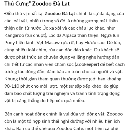
Thú Cưng” Zoodoo Đà Lạt
Điều thú vị nhất tại
Zoodoo Đà Lạt
chính là sự đa dạng của
các loài vật, nhiều trong số đó là những gương mặt thân
thiện đến từ nước Úc xa xôi và các châu lục khác, như
Kangaroo (túi chuột), Lạc đà Alpaca thân thiện, Ngựa lùn
Pony hiền lành, Vẹt Macaw rực rỡ, hay Hươu sao, Dê lùn,
cùng nhiều loài chim, rùa cạn độc đáo khác. Du khách sẽ
được phát thức ăn chuyên dụng và lắng nghe hướng dẫn
chi tiết từ các nhân viên chăm sóc (Zookeeper) để biết cách
tương tác đúng đắn, đảm bảo an toàn cho cả người và vật.
Khung thời gian tham quan thường được giới hạn khoảng
90-110 phút cho mỗi lượt, một sự sắp xếp khéo léo giúp
đảm bảo chất lượng trải nghiệm và tránh tình trạng động
vật bị căng thẳng do tiếp xúc quá nhiều.
Bên cạnh hoạt động chính là vui đùa với động vật, Zoodoo
còn là một tổ hợp sinh thái nghỉ dưỡng với nhiều tiện ích
khác. Bạn có thể ghé qua Zoodoo Café, một tiệm cà phê