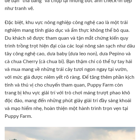
để bạn “thả dáng” và chụp lại những bức ảnh check-in đẹp
như tranh vẽ.
Đặc biệt, khu vực nông nghiệp công nghệ cao là một trải
nghiệm mang tính giáo dục và ẩm thực không thể bỏ qua.
Du khách sẽ được tham quan và tận mắt chứng kiến quy
trình trồng trọt hiện đại của các loại nông sản sạch như dâu
tây công nghệ cao, dưa baby (dưa leo non), dưa Pepino và
cà chua Cherry (cà chua bi). Bạn thậm chí có thể tự tay hái
và mua mang về những trái cây tươi ngon ngay tại vườn,
với mức giá được niêm yết rõ ràng. Để tăng thêm phần kịch
tính và thú vị cho chuyến tham quan, Puppy Farm còn
trang bị khu vực giải trí với trò chơi máng trượt phao khô
độc đáo, mang đến những phút giây giải trí đầy sảng khoái
và mạo hiểm nhẹ, hoàn thiện một hành trình trọn vẹn tại
Puppy Farm.