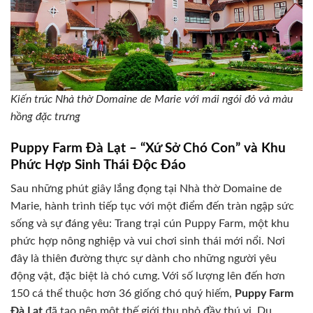
Kiến trúc Nhà thờ Domaine de Marie với mái ngói đỏ và màu
hồng đặc trưng
Puppy Farm Đà Lạt – “Xứ Sở Chó Con” và Khu
Phức Hợp Sinh Thái Độc Đáo
Sau những phút giây lắng đọng tại Nhà thờ Domaine de
Marie, hành trình tiếp tục với một điểm đến tràn ngập sức
sống và sự đáng yêu: Trang trại cún Puppy Farm, một khu
phức hợp nông nghiệp và vui chơi sinh thái mới nổi. Nơi
đây là thiên đường thực sự dành cho những người yêu
động vật, đặc biệt là chó cưng. Với số lượng lên đến hơn
150 cá thể thuộc hơn 36 giống chó quý hiếm,
Puppy Farm
Đà Lạt
đã tạo nên một thế giới thu nhỏ đầy thú vị. Du