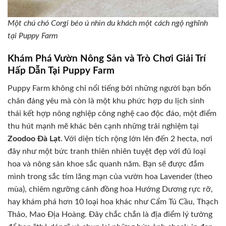
Một chú chó Corgi béo ú nhìn du khách một cách ngộ nghĩnh
tại Puppy Farm
Khám Phá Vườn Nông Sản và Trò Chơi Giải Trí
Hấp Dẫn Tại Puppy Farm
Puppy Farm không chỉ nổi tiếng bởi những người bạn bốn
chân đáng yêu mà còn là một khu phức hợp du lịch sinh
thái kết hợp nông nghiệp công nghệ cao độc đáo, một điểm
thu hút mạnh mẽ khác bên cạnh những trải nghiệm tại
Zoodoo Đà Lạt
. Với diện tích rộng lớn lên đến 2 hecta, nơi
đây như một bức tranh thiên nhiên tuyệt đẹp với đủ loại
hoa và nông sản khoe sắc quanh năm. Bạn sẽ được đắm
mình trong sắc tím lãng mạn của vườn hoa Lavender (theo
mùa), chiêm ngưỡng cánh đồng hoa Hướng Dương rực rỡ,
hay khám phá hơn 10 loại hoa khác như Cẩm Tú Cầu, Thạch
Thảo, Mao Địa Hoàng. Đây chắc chắn là địa điểm lý tưởng