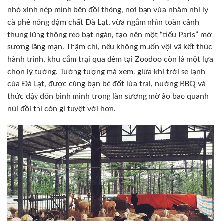
nhỏ xinh nép mình bên đồi thông, nơi bạn vừa nhâm nhi ly
cà phê nóng đậm chất Đà Lạt, vừa ngắm nhìn toàn cảnh
thung lũng thông reo bạt ngàn, tạo nên một “tiểu Paris” mờ
sương lãng mạn. Thậm chí, nếu không muốn vội vã kết thúc
hành trình, khu cắm trại qua đêm tại Zoodoo còn là một lựa
chọn lý tưởng. Tưởng tượng mà xem, giữa khí trời se lạnh
của Đà Lạt, được cùng bạn bè đốt lửa trại, nướng BBQ và
thức dậy đón bình minh trong làn sương mờ ảo bao quanh
núi đồi thì còn gì tuyệt vời hơn.