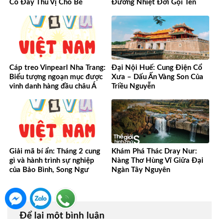
Cổ Đầy Thú Vị Cho Bé
Đường Nhiệt Đới Gọi Tên
Cáp treo Vinpearl Nha Trang:
Đại Nội Huế: Cung Điện Cổ
Biểu tượng ngoạn mục được
Xưa – Dấu Ấn Vàng Son Của
vinh danh hàng đầu châu Á
Triều Nguyễn
Giải mã bí ẩn: Tháng 2 cung
Khám Phá Thác Dray Nur:
gì và hành trình sự nghiệp
Nàng Thơ Hùng Vĩ Giữa Đại
của Bảo Bình, Song Ngư
Ngàn Tây Nguyên
Để lại một bình luận