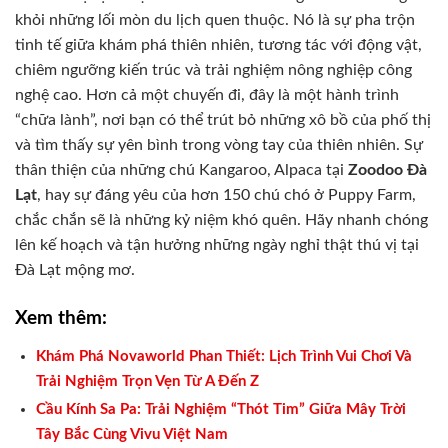
khỏi những lối mòn du lịch quen thuộc. Nó là sự pha trộn
tinh tế giữa khám phá thiên nhiên, tương tác với động vật,
chiêm ngưỡng kiến trúc và trải nghiệm nông nghiệp công
nghệ cao. Hơn cả một chuyến đi, đây là một hành trình
“chữa lành”, nơi bạn có thể trút bỏ những xô bồ của phố thị
và tìm thấy sự yên bình trong vòng tay của thiên nhiên. Sự
thân thiện của những chú Kangaroo, Alpaca tại
Zoodoo Đà
Lạt
, hay sự đáng yêu của hơn 150 chú chó ở Puppy Farm,
chắc chắn sẽ là những kỷ niệm khó quên. Hãy nhanh chóng
lên kế hoạch và tận hưởng những ngày nghỉ thật thú vị tại
Đà Lạt mộng mơ.
Xem thêm:
Khám Phá Novaworld Phan Thiết: Lịch Trình Vui Chơi Và
Trải Nghiệm Trọn Vẹn Từ A Đến Z
Cầu Kính Sa Pa: Trải Nghiệm “Thót Tim” Giữa Mây Trời
Tây Bắc Cùng Vivu Việt Nam