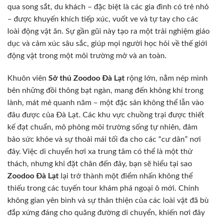
qua song sắt, du khách – đặc biệt là các gia đình có trẻ nhỏ
– được khuyến khích tiếp xúc, vuốt ve và tự tay cho các
loài động vật ăn. Sự gần gũi này tạo ra một trải nghiệm giáo
dục và cảm xúc sâu sắc, giúp mọi người học hỏi về thế giới
động vật trong một môi trường mở và an toàn.
Khuôn viên
Sở thú Zoodoo Đà Lạt
rộng lớn, nằm nép mình
bên những đồi thông bạt ngàn, mang đến không khí trong
lành, mát mẻ quanh năm – một đặc sản không thể lẫn vào
đâu được của Đà Lạt. Các khu vực chuồng trại được thiết
kế đạt chuẩn, mô phỏng môi trường sống tự nhiên, đảm
bảo sức khỏe và sự thoải mái tối đa cho các “cư dân” nơi
đây. Việc di chuyển hơi xa trung tâm có thể là một thử
thách, nhưng khi đặt chân đến đây, bạn sẽ hiểu tại sao
Zoodoo Đà Lạt
lại trở thành một điểm nhấn không thể
thiếu trong các tuyến tour khám phá ngoại ô mới. Chính
không gian yên bình và sự thân thiện của các loài vật đã bù
đắp xứng đáng cho quãng đường di chuyển, khiến nơi đây