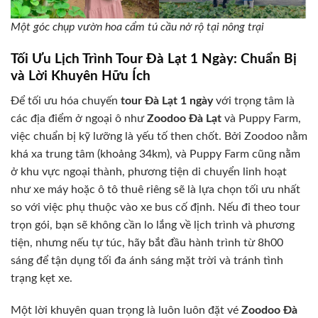
Một góc chụp vườn hoa cẩm tú cầu nở rộ tại nông trại
Tối Ưu Lịch Trình Tour Đà Lạt 1 Ngày: Chuẩn Bị
và Lời Khuyên Hữu Ích
Để tối ưu hóa chuyến
tour Đà Lạt 1 ngày
với trọng tâm là
các địa điểm ở ngoại ô như
Zoodoo Đà Lạt
và Puppy Farm,
việc chuẩn bị kỹ lưỡng là yếu tố then chốt. Bởi Zoodoo nằm
khá xa trung tâm (khoảng 34km), và Puppy Farm cũng nằm
ở khu vực ngoại thành, phương tiện di chuyển linh hoạt
như xe máy hoặc ô tô thuê riêng sẽ là lựa chọn tối ưu nhất
so với việc phụ thuộc vào xe bus cố định. Nếu đi theo tour
trọn gói, bạn sẽ không cần lo lắng về lịch trình và phương
tiện, nhưng nếu tự túc, hãy bắt đầu hành trình từ 8h00
sáng để tận dụng tối đa ánh sáng mặt trời và tránh tình
trạng kẹt xe.
Một lời khuyên quan trọng là luôn luôn đặt vé
Zoodoo Đà