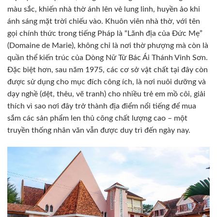
màu sắc, khiến nhà thờ ánh lên vẻ lung linh, huyền ảo khi
ánh sáng mặt trời chiếu vào. Khuôn viên nhà thờ, với tên
gọi chính thức trong tiếng Pháp là “Lãnh địa của Đức Mẹ”
(Domaine de Marie), không chỉ là nơi thờ phượng mà còn là
quần thể kiến trúc của Dòng Nữ Tử Bác Ái Thánh Vinh Sơn.
Đặc biệt hơn, sau năm 1975, các cơ sở vật chất tại đây còn
được sử dụng cho mục đích công ích, là nơi nuôi dưỡng và
dạy nghề (dệt, thêu, vẽ tranh) cho nhiều trẻ em mồ côi, giải
thích vì sao nơi đây trở thành địa điểm nổi tiếng để mua
sắm các sản phẩm len thủ công chất lượng cao – một
truyền thống nhân văn vẫn được duy trì đến ngày nay.