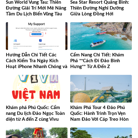
Sun World Vung Tau: Thiên
Sea Star Resort Quảng Bình:
Đường Giải Trí Mới Mẻ Nâng
Thiên Đường Nghỉ Dưỡng
Tầm Du Lịch Biển Vũng Tàu
Giữa Lòng Đồng Hới
Hướng Dẫn Chi Tiết Các
Cẩm Nang Chi Tiết: Khám
Cách Kiểm Tra Ngày Kích
Phá **Cách Đi Đảo Bình
Hoạt iPhone Nhanh Chóng và
Hưng** Từ A Đến Z
Chính Xác
Khám phá Phú Quốc: Cẩm
Khám Phá Tour 4 Đảo Phú
nang Du lịch Đảo Ngọc Toàn
Quốc: Hành Trình Trọn Vẹn
diện từ A đến Z cùng Vivu
Nam Đảo Với Cáp Treo Hòn
Việt Nam
Thơm Tuyệt Đỉnh