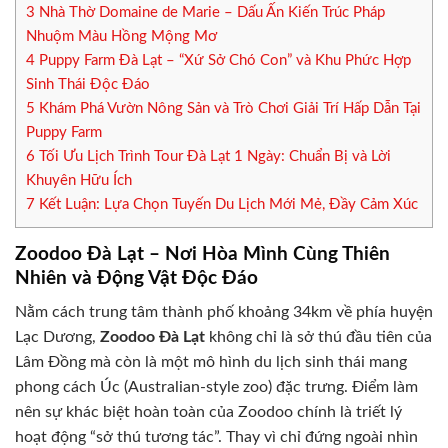
3
Nhà Thờ Domaine de Marie – Dấu Ấn Kiến Trúc Pháp
Nhuộm Màu Hồng Mộng Mơ
4
Puppy Farm Đà Lạt – “Xứ Sở Chó Con” và Khu Phức Hợp
Sinh Thái Độc Đáo
5
Khám Phá Vườn Nông Sản và Trò Chơi Giải Trí Hấp Dẫn Tại
Puppy Farm
6
Tối Ưu Lịch Trình Tour Đà Lạt 1 Ngày: Chuẩn Bị và Lời
Khuyên Hữu Ích
7
Kết Luận: Lựa Chọn Tuyến Du Lịch Mới Mẻ, Đầy Cảm Xúc
Zoodoo Đà Lạt – Nơi Hòa Mình Cùng Thiên
Nhiên và Động Vật Độc Đáo
Nằm cách trung tâm thành phố khoảng 34km về phía huyện
Lạc Dương,
Zoodoo Đà Lạt
không chỉ là sở thú đầu tiên của
Lâm Đồng mà còn là một mô hình du lịch sinh thái mang
phong cách Úc (Australian-style zoo) đặc trưng. Điểm làm
nên sự khác biệt hoàn toàn của Zoodoo chính là triết lý
hoạt động “sở thú tương tác”. Thay vì chỉ đứng ngoài nhìn