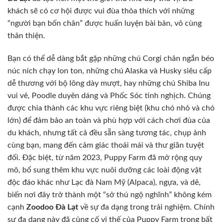
khách sẽ có cơ hội được vui đùa thỏa thích với những
“người bạn bốn chân” được huấn luyện bài bản, vô cùng
thân thiện.
Bạn có thể dễ dàng bắt gặp những chú Corgi chân ngắn béo
núc ních chạy lon ton, những chú Alaska và Husky siêu cấp
dễ thương với bộ lông dày mượt, hay những chú Shiba Inu
vui vẻ, Poodle duyên dáng và Phốc Sóc tinh nghịch. Chúng
được chia thành các khu vực riêng biệt (khu chó nhỏ và chó
lớn) để đảm bảo an toàn và phù hợp với cách chơi đùa của
du khách, nhưng tất cả đều sẵn sàng tương tác, chụp ảnh
cùng bạn, mang đến cảm giác thoải mái và thư giãn tuyệt
đối. Đặc biệt, từ năm 2023, Puppy Farm đã mở rộng quy
mô, bổ sung thêm khu vực nuôi dưỡng các loài động vật
độc đáo khác như Lạc đà Nam Mỹ (Alpaca), ngựa, và dê,
biến nơi đây trở thành một “sở thú ngộ nghĩnh” không kém
cạnh
Zoodoo Đà Lạt
về sự đa dạng trong trải nghiệm. Chính
sự đa dạng này đã củng cố vị thế của Puppy Farm trong bất